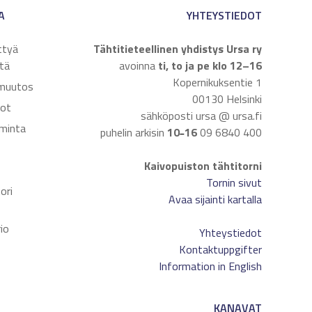
A
YHTEYSTIEDOT
ttyä
Tähtitieteellinen yhdistys Ursa ry
tä
avoinna
ti, to ja pe klo 12–16
Kopernikuksentie 1
muutos
00130 Helsinki
dot
sähköposti ursa @ ursa.fi
iminta
puhelin arkisin
10
16
09 6840 400
–
Kaivopuiston tähtitorni
t
Tornin sivut
ori
Avaa sijainti kartalla
io
Yhteystiedot
Kontaktuppgifter
Information in English
KANAVAT