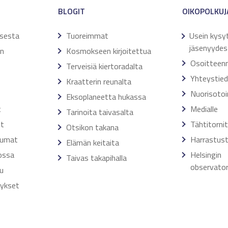
BLOGIT
OIKOPOLKUJ
ksesta
Tuoreimmat
Usein kysy
jäsenyydes
en
Kosmokseen kirjoitettua
Osoitteen
Terveisiä kiertoradalta
Yhteystie
Kraatterin reunalta
Nuorisoto
Eksoplaneetta hukassa
t
Medialle
Tarinoita taivasalta
ut
Tähtitorni
Otsikon takana
tumat
Harrastust
Elämän keitaita
ossa
Helsingin
Taivas takapihalla
observator
u
tykset