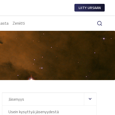
LIITY URSAAN
sasta
Zeniitti
Jäsenyys
Usein kysyttyä jäsenyydestä