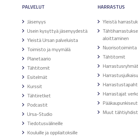
PALVELUT
HARRASTUS
Jäsenyys
Yleistä harrastu
Usein kysyttyä jäsenyydestä
Tähtiharrastuks
aloittaminen
Yleistä Ursan palveluista
Nuorisotoiminta
Toimisto ja myymälä
Tähtitornit
Planetaario
Harrastusryhmä
Tähtitornit
Harrastusjulkais
Esitelmät
Harrastustapah
Kurssit
Harrastajat verk
Tähtiretket
Pääkaupunkiseut
Podcastit
Muut tähtiyhdis
Ursa-Studio
Tiedotusvälineille
Kouluille ja oppilaitoksille