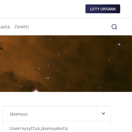
LIITY URSAAN
sasta
Zeniitti
Jäsenyys
Usein kysyttyä jäsenyydestä