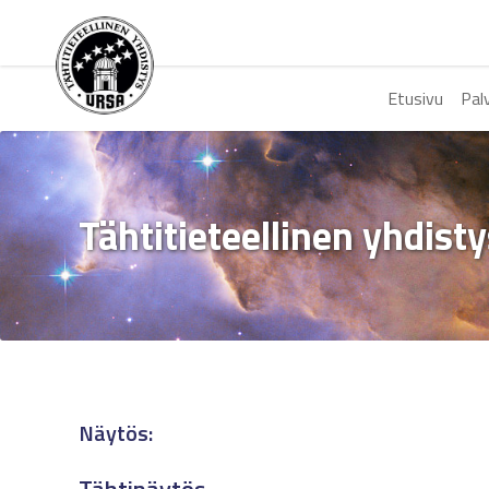
Etusivu
Pal
Tähtitieteellinen yhdist
Näytös: