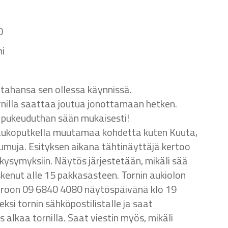
0
ni
tahansa sen ollessa käynnissä.
ornilla saattaa joutua jonottamaan hetken.
en pukeuduthan sään mukaisesti!
kaukoputkella muutamaa kohdetta kuten Kuuta,
sumuja. Esityksen aikana tähtinäyttäjä kertoo
 kysymyksiin. Näytös järjestetään, mikäli sää
askenut alle 15 pakkasasteen. Tornin aukiolon
eroon 09 6840 4080 näytöspäivänä klo 19
seksi tornin sähköpostilistalle ja saat
s alkaa tornilla. Saat viestin myös, mikäli