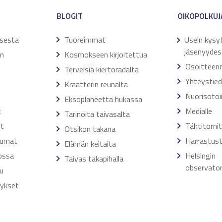
BLOGIT
OIKOPOLKUJ
ksesta
Tuoreimmat
Usein kysy
jäsenyydes
en
Kosmokseen kirjoitettua
Osoitteen
Terveisiä kiertoradalta
Yhteystie
Kraatterin reunalta
Nuorisoto
Eksoplaneetta hukassa
t
Medialle
Tarinoita taivasalta
ut
Tähtitorni
Otsikon takana
tumat
Harrastust
Elämän keitaita
ossa
Helsingin
Taivas takapihalla
observator
u
tykset