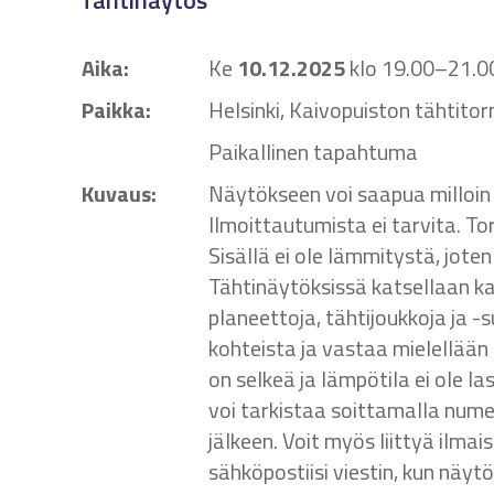
Tähtinäytös
Aika:
Ke
10.12.2025
klo 19.00–21.0
Paikka:
Helsinki, Kaivopuiston tähtitor
Paikallinen tapahtuma
Kuvaus:
Näytökseen voi saapua milloin 
Ilmoittautumista ei tarvita. T
Sisällä ei ole lämmitystä, jot
Tähtinäytöksissä katsellaan 
planeettoja, tähtijoukkoja ja -
kohteista ja vastaa mielellään
on selkeä ja lämpötila ei ole l
voi tarkistaa soittamalla num
jälkeen. Voit myös liittyä ilmai
sähköpostiisi viestin, kun näytö