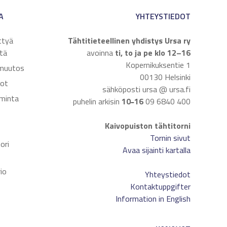
A
YHTEYSTIEDOT
ttyä
Tähtitieteellinen yhdistys Ursa ry
tä
avoinna
ti, to ja pe klo 12–16
Kopernikuksentie 1
muutos
00130 Helsinki
dot
sähköposti ursa @ ursa.fi
iminta
puhelin arkisin
10
16
09 6840 400
–
Kaivopuiston tähtitorni
t
Tornin sivut
ori
Avaa sijainti kartalla
io
Yhteystiedot
Kontaktuppgifter
Information in English