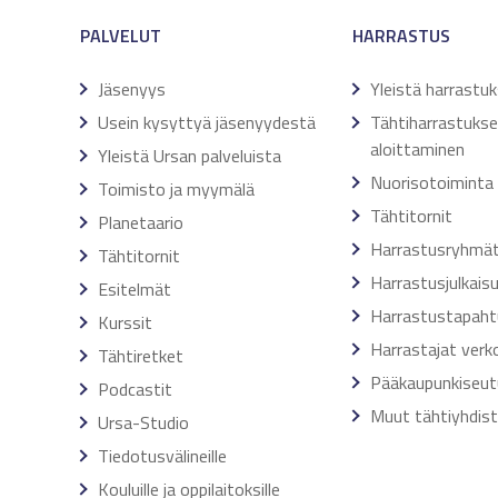
PALVELUT
HARRASTUS
Jäsenyys
Yleistä harrastu
Usein kysyttyä jäsenyydestä
Tähtiharrastuks
aloittaminen
Yleistä Ursan palveluista
Nuorisotoiminta
Toimisto ja myymälä
Tähtitornit
Planetaario
Harrastusryhmä
Tähtitornit
Harrastusjulkais
Esitelmät
Harrastustapah
Kurssit
Harrastajat verk
Tähtiretket
Pääkaupunkiseut
Podcastit
Muut tähtiyhdis
Ursa-Studio
Tiedotusvälineille
Kouluille ja oppilaitoksille