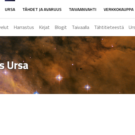
URSA
TÄHDET JA AVARUUS
TAIVAANVAHTI
VERKKOKAUPPA
velut
Harrastus
Kirjat
Blogit
Taivaalla
Tähtitieteestä
Ur
ys Ursa