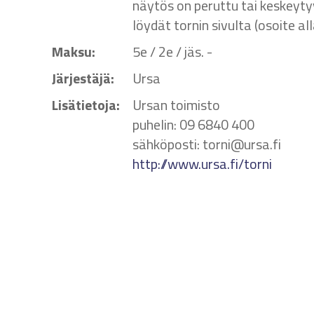
näytös on peruttu tai keskeyty
löydät tornin sivulta (osoite all
Maksu:
5e / 2e / jäs. -
Järjestäjä:
Ursa
Lisätietoja:
Ursan toimisto
puhelin: 09 6840 400
sähköposti: torni@ursa.fi
http://www.ursa.fi/torni