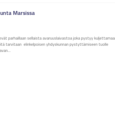
kunta Marsissa
levät parhaillaan sellaista avaruuslaivastoa joka pystyy kuljettama
 mitä tarvitaan elinkelpoisen yhdyskunnan pystyttämiseen tuolle
lkavan…