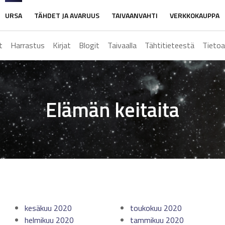
URSA
TÄHDET JA AVARUUS
TAIVAANVAHTI
VERKKOKAUPPA
t
Harrastus
Kirjat
Blogit
Taivaalla
Tähtitieteestä
Tietoa
Elämän keitaita
kesäkuu 2020
toukokuu 2020
helmikuu 2020
tammikuu 2020