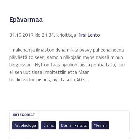
Epävarmaa
31.10.2017 klo 21.34, kirjoittaja
Kirsi Lehto
Ilmakehän ja ilmaston dynamiikka pysyy puheenaiheena
päivästä toiseen, samoin näköjään myös näissä minun
blogeissani. Nyt on taas ajankohtaista pohtia tätä, kun
eilisen uutisissa ilmoitettiin että Maan
hiilidioksidipitoisuus, nyt tasolla 403…
KATEGORIAT
Astrobiologia
Elämä
Elämän keitaita
Yleinen