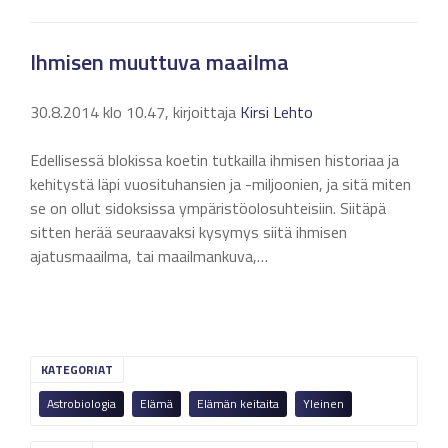
Ihmisen muuttuva maailma
30.8.2014 klo 10.47, kirjoittaja
Kirsi Lehto
Edellisessä blokissa koetin tutkailla ihmisen historiaa ja
kehitystä läpi vuosituhansien ja -miljoonien, ja sitä miten
se on ollut sidoksissa ympäristöolosuhteisiin. Siitäpä
sitten herää seuraavaksi kysymys siitä ihmisen
ajatusmaailma, tai maailmankuva,…
KATEGORIAT
Astrobiologia
Elämä
Elämän keitaita
Yleinen