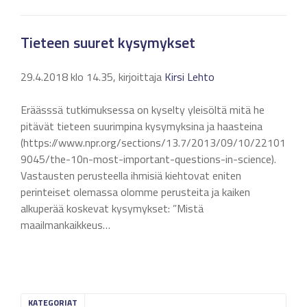
Tieteen suuret kysymykset
29.4.2018 klo 14.35, kirjoittaja
Kirsi Lehto
Eräässsä tutkimuksessa on kyselty yleisöltä mitä he
pitävät tieteen suurimpina kysymyksina ja haasteina
(https://www.npr.org/sections/13.7/2013/09/10/22101
9045/the-10n-most-important-questions-in-science).
Vastausten perusteella ihmisiä kiehtovat eniten
perinteiset olemassa olomme perusteita ja kaiken
alkuperää koskevat kysymykset: ”Mistä
maailmankaikkeus…
KATEGORIAT