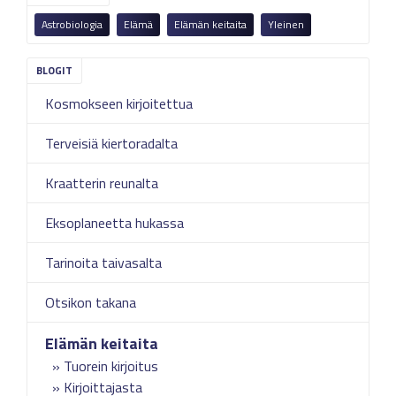
Astrobiologia
Elämä
Elämän keitaita
Yleinen
Kosmokseen kirjoitettua
Terveisiä kiertoradalta
Kraatterin reunalta
Eksoplaneetta hukassa
Tarinoita taivasalta
Otsikon takana
Elämän keitaita
Tuorein kirjoitus
Kirjoittajasta