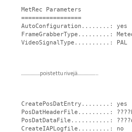
MetRec Parameters
=================
AutoConfiguration........: yes
FrameGrabberType.........: Mete
VideoSignalType..........: PAL
................poistettu rivejä..............…
CreatePosDatEntry........: yes
PosDatHeaderFile.........: ????
PosDatDataFile...........: ????
CreateIAPLogfile.........: no