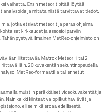
ksi vaihetta. Ensin meteorit pitää löytää
t analysoida ja mitata niistä tarvittavat tiedot.
lmia, jotka etsivät meteorit ja paras ohjelma
kohtaiset kirkkaudet ja assosioi parviin
a. Tähän pystyvä ilmainen MetRec-ohjelmisto on
äylään liitettävää Matrox Meteor 1 tai 2
 riittävällä n. 20 kuvakentän sekuntinopeudella
 analysoi MetRec-formaatilla tallennetut
paamalla muistiin peräkkäiset videokuvakentät ja
 Näin kaikki kiinteät valopilkut häviävät ja
istejono, eli se mikä eroaa edellisestä