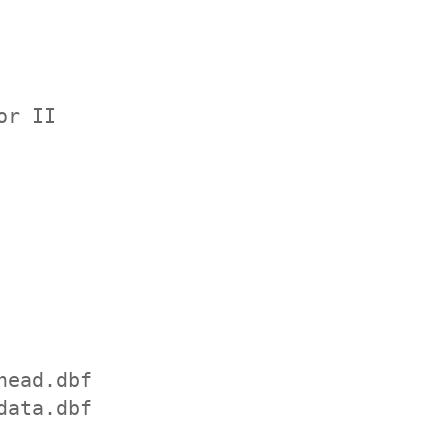
or II
head.dbf
data.dbf