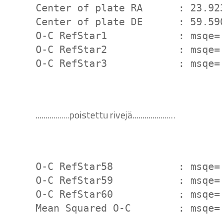
Center of plate RA      : 23.92
Center of plate DE      : 59.59
O-C RefStar1            : msqe=
O-C RefStar2            : msqe=
O-C RefStar3            : msqe=
.................poistettu rivejä..................…
O-C RefStar58           : msqe=
O-C RefStar59           : msqe=
O-C RefStar60           : msqe=
Mean Squared O-C        : msqe=