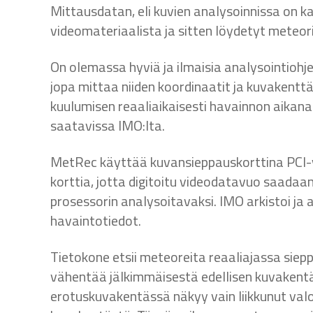
Mittausdatan, eli kuvien analysoinnissa on ka
videomateriaalista ja sitten löydetyt meteori
On olemassa hyviä ja ilmaisia analysointiohje
jopa mittaa niiden koordinaatit ja kuvakenttä
kuulumisen reaaliaikaisesti havainnon aikan
saatavissa IMO:lta.
MetRec käyttää kuvansieppauskorttina PCI-v
korttia, jotta digitoitu videodatavuo saadaan
prosessorin analysoitavaksi. IMO arkistoi ja
havaintotiedot.
Tietokone etsii meteoreita reaaliajassa siep
vähentää jälkimmäisestä edellisen kuvakentän.
erotuskuvakentässä näkyy vain liikkunut valop