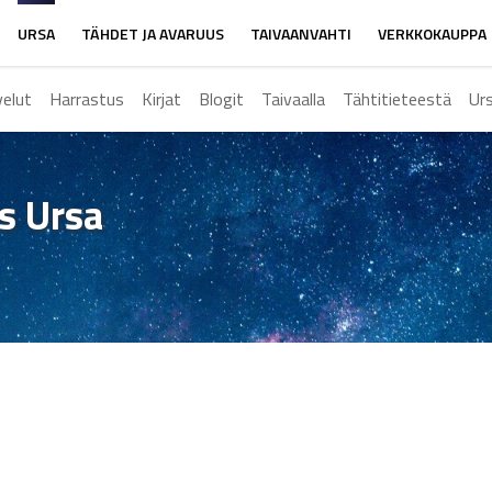
URSA
TÄHDET JA AVARUUS
TAIVAANVAHTI
VERKKOKAUPPA
velut
Harrastus
Kirjat
Blogit
Taivaalla
Tähtitieteestä
Ur
ys Ursa