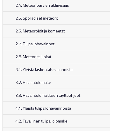
2.4. Meteoriparvien aktiivisuus
2.5. Sporadiset meteorit
2.6. Meteoroidit ja komeetat
2.7. Tulipallohavainnot
2.8. Meteoriittiluokat
3.1. Yleistä laskentahavainnoista
3.2. Havaintolomake
3.3. Havaintolomakkeen täyttöohjeet
4.1. Yleistä tulipallohavainnoista
4.2. Tavallinen tulipallolomake