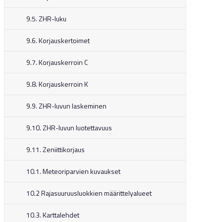
9.5. ZHR-luku
0.60 mag)
9.6. Korjauskertoimet
1.20 mag)
9.7. Korjauskerroin C
0.40 mag)
9.8. Korjauskerroin K
9.9. ZHR-luvun laskeminen
9.10. ZHR-luvun luotettavuus
9.11. Zeniittikorjaus
0.10 mag)
10.1. Meteoriparvien kuvaukset
0.00 mag)
10.2 Rajasuuruusluokkien määrittelyalueet
1.40 mag)
10.3. Karttalehdet