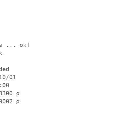
s ... ok!
k!
ded
10/01
:00
3300 ø
0002 ø