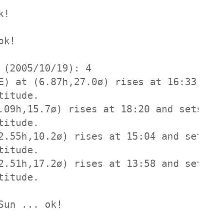
k!
ok!
 (2005/10/19): 4
E) at (6.87h,27.0ø) rises at 16:33 an
titude.
.09h,15.7ø) rises at 18:20 and sets a
titude.
2.55h,10.2ø) rises at 15:04 and sets 
titude.
2.51h,17.2ø) rises at 13:58 and sets 
titude.
Sun ... ok!