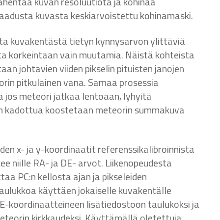
ähentää kuvan resoluutiota ja kohinaa
aadusta kuvasta keskiarvoistettu kohinamaski.
ta kuvakentästä tietyn kynnysarvon ylittäviä
utta korkeintaan vain muutamia. Näistä kohteista
n johtavien viiden pikselin pituisten janojen
eorin pitkulainen vana. Samaa prosessia
 jos meteori jatkaa lentoaan, lyhyitä
teen kadottua koostetaan meteorin summakuva
den x- ja y-koordinaatit referenssikalibroinnista
e niille RA- ja DE- arvot. Liikenopeudesta
aa PC:n kellosta ajan ja pikseleiden
aulukkoa käyttäen jokaiselle kuvakentälle
DE-koordinaatteineen lisätiedostoon taulukoksi ja
meteorin kirkkaudeksi. Käyttämällä oletettuja