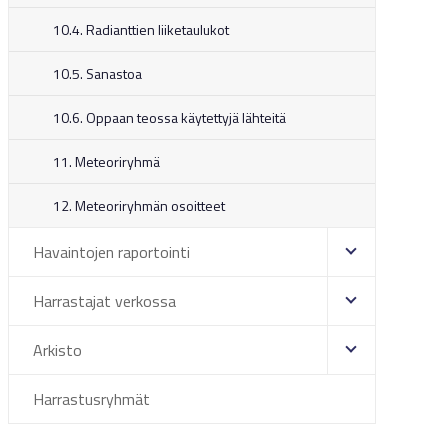
10.4. Radianttien liiketaulukot
10.5. Sanastoa
10.6. Oppaan teossa käytettyjä lähteitä
11. Meteoriryhmä
d sets at 13:57.
12. Meteoriryhmän osoitteet
t 10:37.
Havaintojen raportointi
at 06:47.
Harrastajat verkossa
at 07:49.
Arkisto
Harrastusryhmät