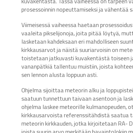
kuvakentästä. Tässä vaiheessa on tarpeen v
prosessoinnin nopeuttamiseksi ja vähentää s
Viimeisessä vaiheessa haetaan prosessoidus
vaaleita pikselijonoja, joita pitää löytyä, m
lasketaan kahdeksaan eri mahdolliseen suuntaa
kirkkausarvot ja näistä suuriarvoisin on met
toistetaan jatkuvasti kuvakentästä toiseen ja
vananpätkiä tallentuu muistiin, joista koh
sen lennon alusta loppuun asti.
Ohjelma sijoittaa meteorin alku ja loppupistei
saatuun tunnettuun taivaan asentoon ja laske
ohjelma laskee meteorille kulmanopeuden, ott
kirkkausarvoista referenssitähdistä saatua t
meteorin kirkkauden, jotka kirjoitetaan RA- 
joista suurin arvo merkitään havaintolokiin 