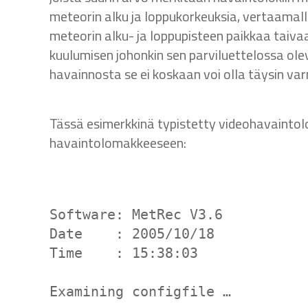
meteorin alku ja loppukorkeuksia, vertaamall
meteorin alku- ja loppupisteen paikkaa taiva
kuulumisen johonkin sen parviluettelossa ol
havainnosta se ei koskaan voi olla täysin var
Tässä esimerkkinä typistetty videohavaintolok
havaintolomakkeeseen:
Software: MetRec V3.6
Date    : 2005/10/18
Time    : 15:38:03
Examining configfile …