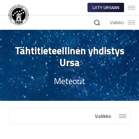
LIITY URSAAN
Valikko
Tähtitieteellinen yhdistys
Ursa
Meteorit
Valikko