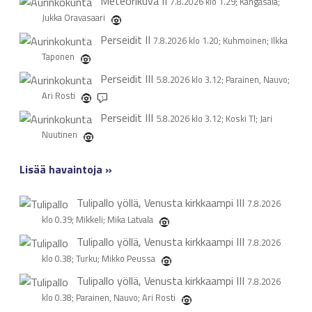
Meteorikuva
II
7.8.2026 klo 1.29; Kangasala;
Jukka Oravasaari
Perseidit
II
7.8.2026 klo 1.20; Kuhmoinen; Ilkka
Taponen
Perseidit
III
5.8.2026 klo 3.12; Parainen, Nauvo;
Ari Rosti
1
Perseidit
III
5.8.2026 klo 3.12; Koski Tl; Jari
Nuutinen
Lisää havaintoja »
Tulipallo yöllä, Venusta kirkkaampi
III
7.8.2026
klo 0.39; Mikkeli; Mika Latvala
Tulipallo yöllä, Venusta kirkkaampi
III
7.8.2026
klo 0.38; Turku; Mikko Peussa
Tulipallo yöllä, Venusta kirkkaampi
III
7.8.2026
klo 0.38; Parainen, Nauvo; Ari Rosti