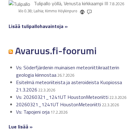
Tulipallo yöllä, Venusta kirkkaampi
III
7.8.2026
klo 0.38; Laihia; Kimmo Höykinpuro
1
Lisää tulipallohavaintoja »
Avaruus.fi-foorumi
Vs: Söderfjärdenin muinaisen meteoriittikraatterin
geologia kiinnostaa
26.7.2026
Esitelmä meteoriiteista ja asteroideista Kuopiossa
21.3.2026
22.3.2026
Vs: 20260321_1241UT HoustonMeteoriitti
22.3.2026
20260321_1241UT HoustonMeteoriitti
22.3.2026
Vs: Tapojeni orja
17.2.2026
Lue lisää »