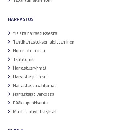
Tapahtumakalenteri
HARRASTUS
Yleistä harrastuksesta
Tähtiharrastuksen aloittaminen
Nuorisotoiminta
Tähtitornit
Harrastusryhmät
Harrastusjulkaisut
Harrastustapahtumat
Harrastajat verkossa
Pääkaupunkiseutu
Muut tähtiyhdistykset