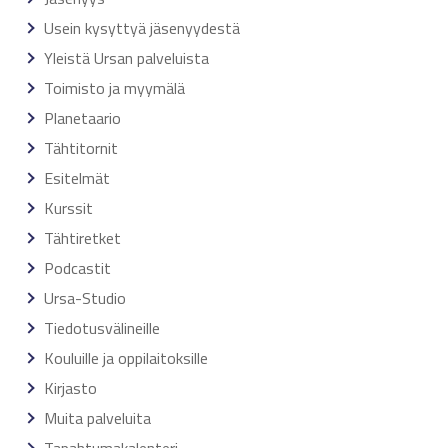
Usein kysyttyä jäsenyydestä
Yleistä Ursan palveluista
Toimisto ja myymälä
Planetaario
Tähtitornit
Esitelmät
Kurssit
Tähtiretket
Podcastit
Ursa-Studio
Tiedotusvälineille
Kouluille ja oppilaitoksille
Kirjasto
Muita palveluita