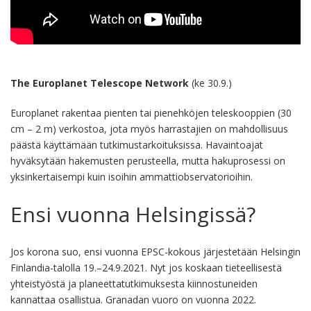
The Europlanet Telescope Network
(ke 30.9.)
Europlanet rakentaa pienten tai pienehköjen teleskooppien (30
cm – 2 m) verkostoa, jota myös harrastajien on mahdollisuus
päästä käyttämään tutkimustarkoituksissa. Havaintoajat
hyväksytään hakemusten perusteella, mutta hakuprosessi on
yksinkertaisempi kuin isoihin ammattiobservatorioihin.
Ensi vuonna Helsingissä?
Jos korona suo, ensi vuonna EPSC-kokous järjestetään Helsingin
Finlandia-talolla 19.–24.9.2021. Nyt jos koskaan tieteellisestä
yhteistyöstä ja planeettatutkimuksesta kiinnostuneiden
kannattaa osallistua. Granadan vuoro on vuonna 2022.