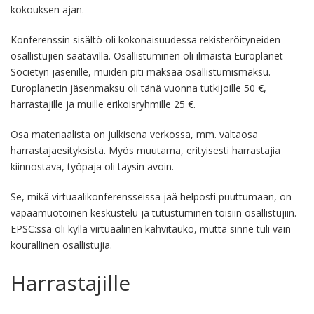
kokouksen ajan.
Konferenssin sisältö oli kokonaisuudessa rekisteröityneiden
osallistujien saatavilla. Osallistuminen oli ilmaista Europlanet
Societyn jäsenille, muiden piti maksaa osallistumismaksu.
Europlanetin jäsenmaksu oli tänä vuonna tutkijoille 50 €,
harrastajille ja muille erikoisryhmille 25 €.
Osa materiaalista on julkisena verkossa, mm. valtaosa
harrastajaesityksistä. Myös muutama, erityisesti harrastajia
kiinnostava, työpaja oli täysin avoin.
Se, mikä virtuaalikonferensseissa jää helposti puuttumaan, on
vapaamuotoinen keskustelu ja tutustuminen toisiin osallistujiin.
EPSC:ssä oli kyllä virtuaalinen kahvitauko, mutta sinne tuli vain
kourallinen osallistujia.
Harrastajille