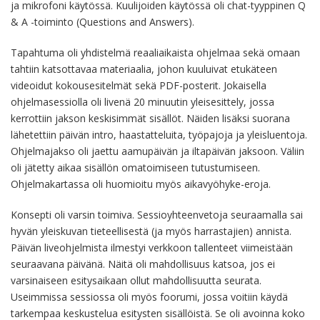
ja mikrofoni käytössä. Kuulijoiden käytössä oli chat-tyyppinen Q
& A -toiminto (Questions and Answers).
Tapahtuma oli yhdistelmä reaaliaikaista ohjelmaa sekä omaan
tahtiin katsottavaa materiaalia, johon kuuluivat etukäteen
videoidut kokousesitelmät sekä PDF-posterit. Jokaisella
ohjelmasessiolla oli livenä 20 minuutin yleisesittely, jossa
kerrottiin jakson keskisimmät sisällöt. Näiden lisäksi suorana
lähetettiin päivän intro, haastatteluita, työpajoja ja yleisluentoja.
Ohjelmajakso oli jaettu aamupäivän ja iltapäivän jaksoon. Väliin
oli jätetty aikaa sisällön omatoimiseen tutustumiseen.
Ohjelmakartassa oli huomioitu myös aikavyöhyke-eroja.
Konsepti oli varsin toimiva. Sessioyhteenvetoja seuraamalla sai
hyvän yleiskuvan tieteellisestä (ja myös harrastajien) annista.
Päivän liveohjelmista ilmestyi verkkoon tallenteet viimeistään
seuraavana päivänä. Näitä oli mahdollisuus katsoa, jos ei
varsinaiseen esitysaikaan ollut mahdollisuutta seurata.
Useimmissa sessiossa oli myös foorumi, jossa voitiin käydä
tarkempaa keskustelua esitysten sisällöistä. Se oli avoinna koko