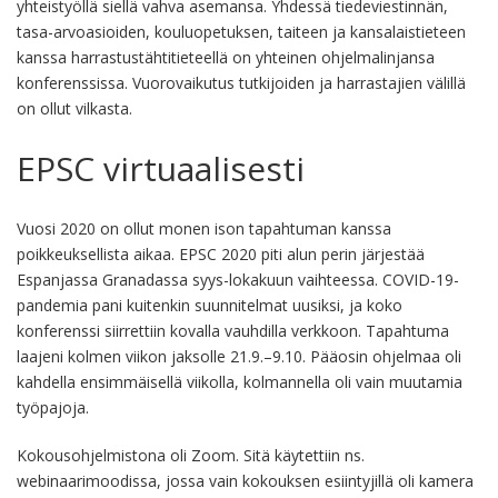
yhteistyöllä siellä vahva asemansa. Yhdessä tiedeviestinnän,
tasa-arvoasioiden, kouluopetuksen, taiteen ja kansalaistieteen
kanssa harrastustähtitieteellä on yhteinen ohjelmalinjansa
konferenssissa. Vuorovaikutus tutkijoiden ja harrastajien välillä
on ollut vilkasta.
EPSC virtuaalisesti
Vuosi 2020 on ollut monen ison tapahtuman kanssa
poikkeuksellista aikaa. EPSC 2020 piti alun perin järjestää
Espanjassa Granadassa syys-lokakuun vaihteessa. COVID-19-
pandemia pani kuitenkin suunnitelmat uusiksi, ja koko
konferenssi siirrettiin kovalla vauhdilla verkkoon. Tapahtuma
laajeni kolmen viikon jaksolle 21.9.–9.10. Pääosin ohjelmaa oli
kahdella ensimmäisellä viikolla, kolmannella oli vain muutamia
työpajoja.
Kokousohjelmistona oli Zoom. Sitä käytettiin ns.
webinaarimoodissa, jossa vain kokouksen esiintyjillä oli kamera