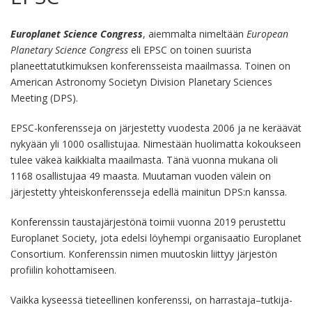
Europlanet Science Congress
, aiemmalta nimeltään
European
Planetary Science Congress
eli EPSC on toinen suurista
planeettatutkimuksen konferensseista maailmassa. Toinen on
American Astronomy Societyn Division Planetary Sciences
Meeting (DPS).
EPSC-konferensseja on järjestetty vuodesta 2006 ja ne keräävät
nykyään yli 1000 osallistujaa. Nimestään huolimatta kokoukseen
tulee väkeä kaikkialta maailmasta. Tänä vuonna mukana oli
1168 osallistujaa 49 maasta. Muutaman vuoden välein on
järjestetty yhteiskonferensseja edellä mainitun DPS:n kanssa.
Konferenssin taustajärjestönä toimii vuonna 2019 perustettu
Europlanet Society, jota edelsi löyhempi organisaatio Europlanet
Consortium. Konferenssin nimen muutoskin liittyy järjestön
profiilin kohottamiseen.
Vaikka kyseessä tieteellinen konferenssi, on harrastaja–tutkija-