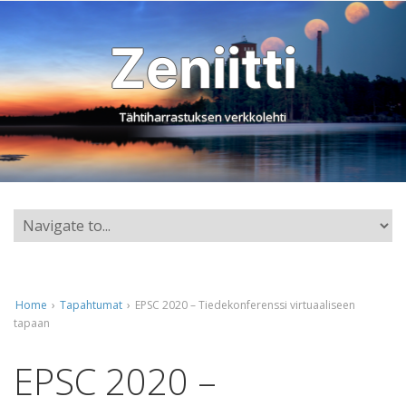
Zeniitti
Tähtiharrastuksen verkkolehti
Home
›
Tapahtumat
›
EPSC 2020 – Tiedekonferenssi virtuaaliseen
tapaan
EPSC 2020 –