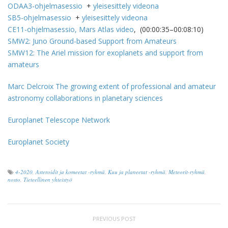
ODAA3-ohjelmasessio
+
yleisesittely videona
SB5-ohjelmasessio
+
yleisesittely videona
CE11-ohjelmasessio, Mars Atlas video
, (00:00:35–00:08:10)
SMW2: Juno Ground-based Support from Amateurs
SMW12: The Ariel mission for exoplanets and support from
amateurs
Marc Delcroix The growing extent of professional and amateur
astronomy collaborations in planetary sciences
Europlanet Telescope Network
Europlanet Society
4-2020
,
Asteroidit ja komeetat -ryhmä
,
Kuu ja planeetat -ryhmä
,
Meteorit-ryhmä
,
nosto
,
Tieteellinen yhteistyö
PREVIOUS POST