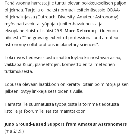
Tänä vuonna harrastajille tuntui olevan poikkeuksellisen paljon
ohjelmaa. Tarjolla oli paitsi normaali esitelmäsessio ODAA-
ohjelmalinjassa (Outreach, Diversity, Amateur Astronomy),
myös pari avointa työpajaa Jupiter-havainnoista ja
eksoplaneetoista. Lisäksi 29.9.
Marc Delcroix
piti luennon
aiheesta ”The growing extent of professional and amateur
astronomy collaborations in planetary sciences”.
Toki myös tiedesessioista saattoi löytää kiinnostavaa asiaa,
vaikkapa Kuun, planeettojen, komeettojen tai meteorien
tutkimuksesta.
Lopussa olevaan laatikkoon on kerätty joitain poimintoja ja sen
jälkeen löytyy linkkejä sessioiden sivuille.
Harrastajille suunnatuista työpajoista laitoimme tiedotusta
listoille ja foorumille. Näistä mainittakoon:
Juno Ground-Based Support from Amateur Astronomers
(ma 21.9.)