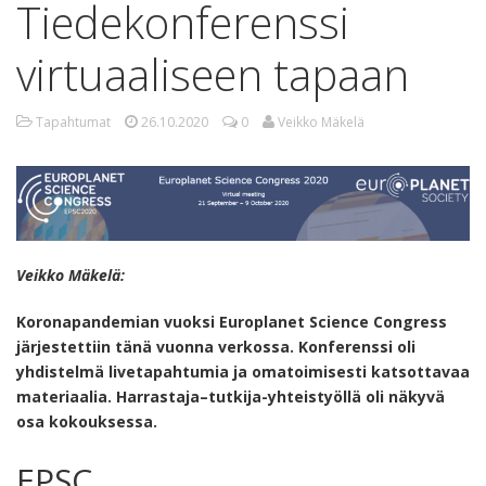
Tiedekonferenssi
virtuaaliseen tapaan
Tapahtumat
26.10.2020
0
Veikko Mäkelä
Veikko Mäkelä:
Koronapandemian vuoksi Europlanet Science Congress
järjestettiin tänä vuonna verkossa. Konferenssi oli
yhdistelmä livetapahtumia ja omatoimisesti katsottavaa
materiaalia. Harrastaja–tutkija-yhteistyöllä oli näkyvä
osa kokouksessa.
EPSC