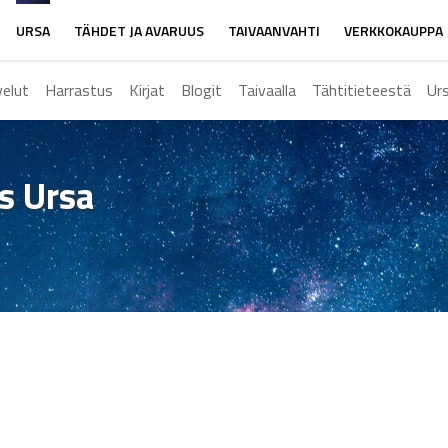
URSA
TÄHDET JA AVARUUS
TAIVAANVAHTI
VERKKOKAUPPA
velut
Harrastus
Kirjat
Blogit
Taivaalla
Tähtitieteestä
Ur
ys Ursa