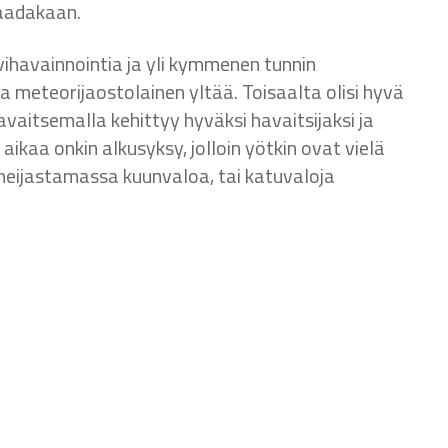
saadakaan.
vihavainnointia ja yli kymmenen tunnin
 meteorijaostolainen yltää. Toisaalta olisi hyvä
vaitsemalla kehittyy hyväksi havaitsijaksi ja
aikaa onkin alkusyksy, jolloin yötkin ovat vielä
 heijastamassa kuunvaloa, tai katuvaloja