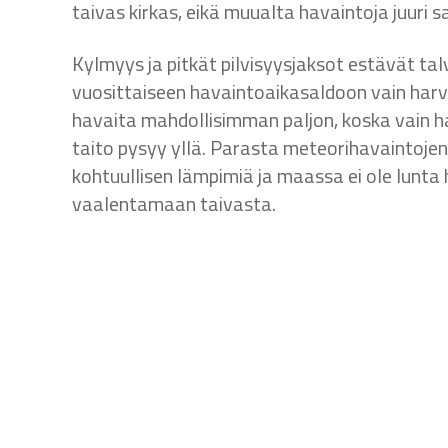
taivas kirkas, eikä muualta havaintoja juuri 
Kylmyys ja pitkät pilvisyysjaksot estävät tal
vuosittaiseen havaintoaikasaldoon vain harva
havaita mahdollisimman paljon, koska vain ha
taito pysyy yllä. Parasta meteorihavaintojen 
kohtuullisen lämpimiä ja maassa ei ole lunta
vaalentamaan taivasta.