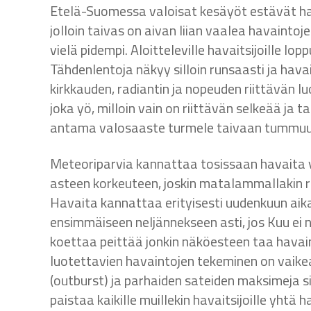
Etelä-Suomessa valoisat kesäyöt estävät ha
jolloin taivas on aivan liian vaalea havainto
vielä pidempi. Aloitteleville havaitsijoille lo
Tähdenlentoja näkyy silloin runsaasti ja hav
kirkkauden, radiantin ja nopeuden riittävän l
joka yö, milloin vain on riittävän selkeää ja t
antama valosaaste turmele taivaan tummuu
Meteoriparvia kannattaa tosissaan havaita va
asteen korkeuteen, joskin matalammallakin r
Havaita kannattaa erityisesti uudenkuun aika
ensimmäiseen neljännekseen asti, jos Kuu ei 
koettaa peittää jonkin näköesteen taa havain
luotettavien havaintojen tekeminen on vaike
(outburst) ja parhaiden sateiden maksimeja si
paistaa kaikille muillekin havaitsijoille yhtä 