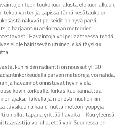
vaintojen teon toukokuun alusta elokuun alkuun,
jen tekoa varten ja Lapissa tämä kesätauko on
ppukesästä näkyvät perseidit on hyvä parvi.
aitsija harjaantuu arvioimaan meteorien
uotettavasti. Havaintoja voi periaatteessa tehdä
aivas ei ole häiritsevän utuinen, eikä täysikuu
tta.
sta, kun niiden radiantti on noussut yli 30
adiantinkorkeudella parven meteoreja voi nähdä.
an ja havainnot onnistuvat hyvin vielä
nouse kovin korkealle. Kirkas Kuu kannattaa
non ajaksi. Talvella ja monesti muulloinkin
aa täysikuun aikaan, mutta meteoriryöppyjä
lti on ollut tapana yrittää havaita – Kuu yleensä
haittaavasti ja voi olla, että vain Suomessa on