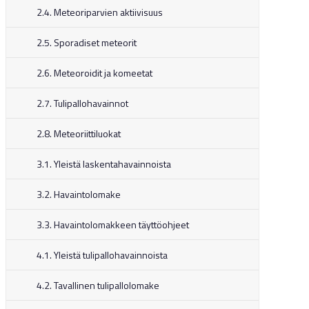
2.4. Meteoriparvien aktiivisuus
2.5. Sporadiset meteorit
2.6. Meteoroidit ja komeetat
2.7. Tulipallohavainnot
2.8. Meteoriittiluokat
3.1. Yleistä laskentahavainnoista
3.2. Havaintolomake
3.3. Havaintolomakkeen täyttöohjeet
4.1. Yleistä tulipallohavainnoista
4.2. Tavallinen tulipallolomake