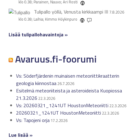
klo 0.38; Parainen, Nauvo; Ari Rosti
Tulipallo yöllä, Venusta kirkkaampi
III
7.8.2026
klo 0.38; Laihia; Kimmo Höykinpuro
1
Lisää tulipallohavaintoja »
Avaruus.fi-foorumi
Vs: Söderfjärdenin muinaisen meteoriittikraatterin
geologia kiinnostaa
26.7.2026
Esitelmä meteoriiteista ja asteroideista Kuopiossa
21.3.2026
22.3.2026
Vs: 20260321_1241UT HoustonMeteoriitti
22.3.2026
20260321_1241UT HoustonMeteoriitti
22.3.2026
Vs: Tapojeni orja
17.2.2026
Lue lisää »