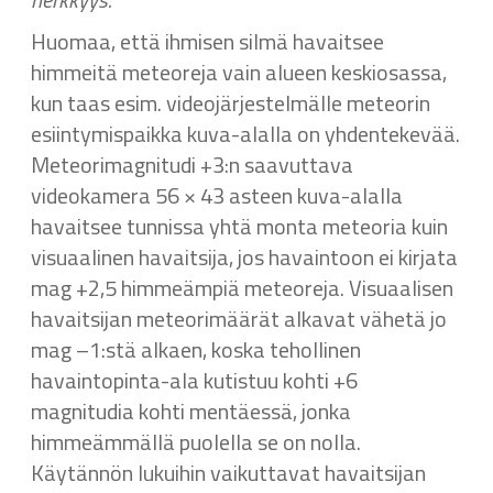
Huomaa, että ihmisen silmä havaitsee
himmeitä meteoreja vain alueen keskiosassa,
kun taas esim. videojärjestelmälle meteorin
esiintymispaikka kuva-alalla on yhdentekevää.
Meteorimagnitudi +3:n saavuttava
videokamera 56 × 43 asteen kuva-alalla
havaitsee tunnissa yhtä monta meteoria kuin
visuaalinen havaitsija, jos havaintoon ei kirjata
mag +2,5 himmeämpiä meteoreja. Visuaalisen
havaitsijan meteorimäärät alkavat vähetä jo
mag –1:stä alkaen, koska tehollinen
havaintopinta-ala kutistuu kohti +6
magnitudia kohti mentäessä, jonka
himmeämmällä puolella se on nolla.
Käytännön lukuihin vaikuttavat havaitsijan