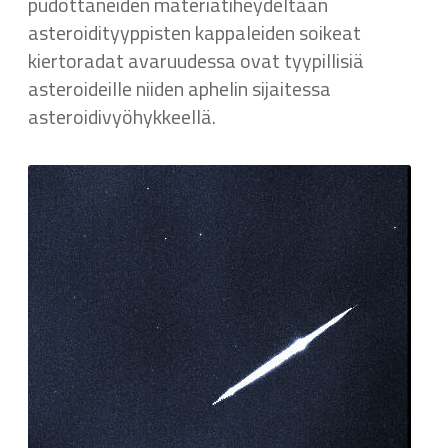
pudottaneiden materiatiheydeltään
asteroidityyppisten kappaleiden soikeat
kiertoradat avaruudessa ovat tyypillisiä
asteroideille niiden aphelin sijaitessa
asteroidivyöhykkeellä.