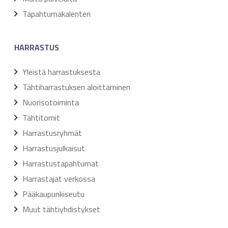
Tapahtumakalenteri
HARRASTUS
Yleistä harrastuksesta
Tähtiharrastuksen aloittaminen
Nuorisotoiminta
Tähtitornit
Harrastusryhmät
Harrastusjulkaisut
Harrastustapahtumat
Harrastajat verkossa
Pääkaupunkiseutu
Muut tähtiyhdistykset