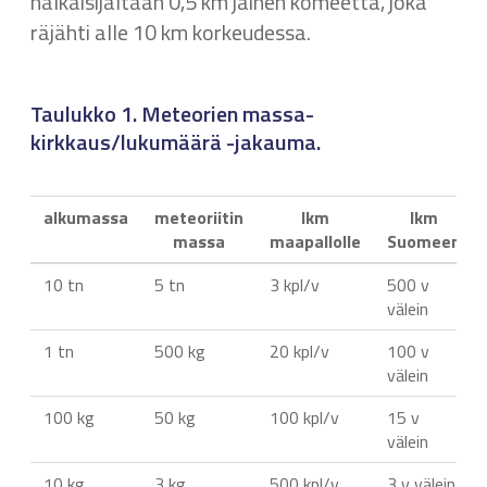
halkaisijaltaan 0,5 km jäinen komeetta, joka
räjähti alle 10 km korkeudessa.
Taulukko 1. Meteorien massa-
kirkkaus/lukumäärä -jakauma.
alkumassa
meteoriitin
lkm
lkm
massa
maapallolle
Suomeen
10 tn
5 tn
3 kpl/v
500 v
välein
1 tn
500 kg
20 kpl/v
100 v
välein
100 kg
50 kg
100 kpl/v
15 v
välein
10 kg
3 kg
500 kpl/v
3 v välein