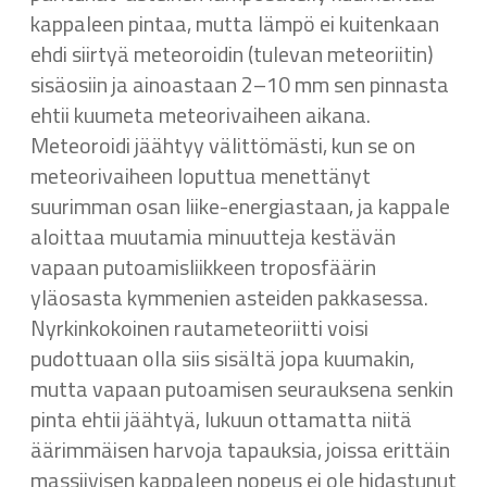
kappaleen pintaa, mutta lämpö ei kuitenkaan
ehdi siirtyä meteoroidin (tulevan meteoriitin)
sisäosiin ja ainoastaan 2–10 mm sen pinnasta
ehtii kuumeta meteorivaiheen aikana.
Meteoroidi jäähtyy välittömästi, kun se on
meteorivaiheen loputtua menettänyt
suurimman osan liike-energiastaan, ja kappale
aloittaa muutamia minuutteja kestävän
vapaan putoamisliikkeen troposfäärin
yläosasta kymmenien asteiden pakkasessa.
Nyrkinkokoinen rautameteoriitti voisi
pudottuaan olla siis sisältä jopa kuumakin,
mutta vapaan putoamisen seurauksena senkin
pinta ehtii jäähtyä, lukuun ottamatta niitä
äärimmäisen harvoja tapauksia, joissa erittäin
massiivisen kappaleen nopeus ei ole hidastunut