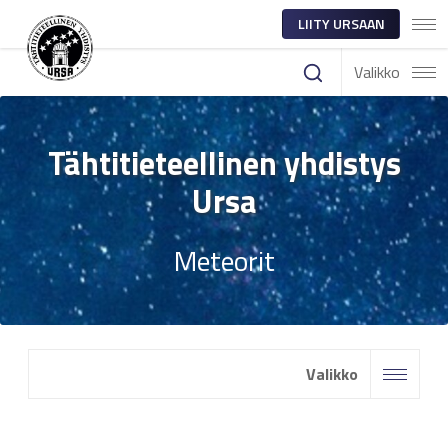
LIITY URSAAN
Valikko
Tähtitieteellinen yhdistys
Ursa
Meteorit
Valikko