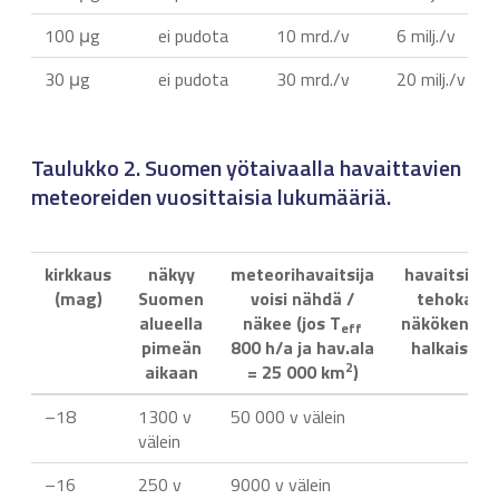
100 μg
ei pudota
10 mrd./v
6 milj./v
30 μg
ei pudota
30 mrd./v
20 milj./v
Taulukko 2. Suomen yötaivaalla havaittavien
meteoreiden vuosittaisia lukumääriä.
kirkkaus
näkyy
meteorihavaitsija
havaitsijan
(mag)
Suomen
voisi nähdä /
tehokas
alueella
näkee (jos T
näkökentän
eff
pimeän
800 h/a ja hav.ala
halkaisija
2
aikaan
= 25 000 km
)
–18
1300 v
50 000 v välein
välein
–16
250 v
9000 v välein