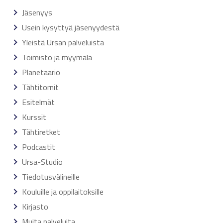
Jäsenyys
Usein kysyttyä jäsenyydestä
Yleistä Ursan palveluista
Toimisto ja myymälä
Planetaario
Tähtitornit
Esitelmät
Kurssit
Tähtiretket
Podcastit
Ursa-Studio
Tiedotusvälineille
Kouluille ja oppilaitoksille
Kirjasto
Muita palveluita