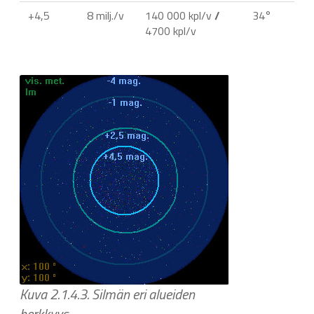
+4,5
8 milj./v
140 000 kpl/v
/
34°
4700 kpl/v
Kuva 2.1.4.3. Silmän eri alueiden
herkkyys.