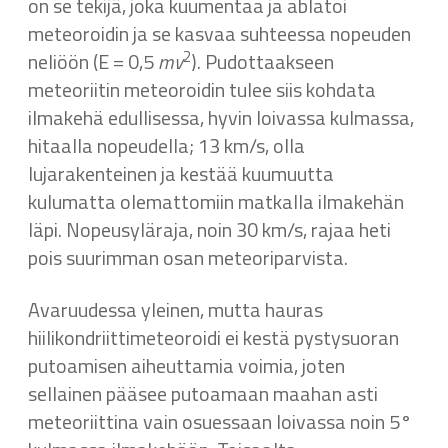
on se tekijä, joka kuumentaa ja ablatoi
meteoroidin ja se kasvaa suhteessa nopeuden
2
neliöön (E = 0,5
mv
). Pudottaakseen
meteoriitin meteoroidin tulee siis kohdata
ilmakehä edullisessa, hyvin loivassa kulmassa,
hitaalla nopeudella; 13 km/s, olla
lujarakenteinen ja kestää kuumuutta
kulumatta olemattomiin matkalla ilmakehän
läpi. Nopeusyläraja, noin 30 km/s, rajaa heti
pois suurimman osan meteoriparvista.
Avaruudessa yleinen, mutta hauras
hiilikondriittimeteoroidi ei kestä pystysuoran
putoamisen aiheuttamia voimia, joten
sellainen pääsee putoamaan maahan asti
meteoriittina vain osuessaan loivassa noin 5°