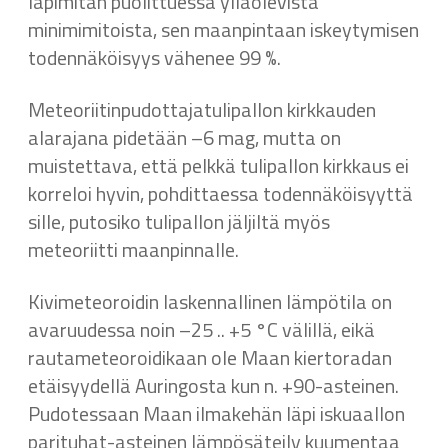
läpimitan puolittuessa ylläolevista
minimimitoista, sen maanpintaan iskeytymisen
todennäköisyys vähenee 99 %.
Meteoriitinpudottajatulipallon kirkkauden
alarajana pidetään –6 mag, mutta on
muistettava, että pelkkä tulipallon kirkkaus ei
korreloi hyvin, pohdittaessa todennäköisyyttä
sille, putosiko tulipallon jäljiltä myös
meteoriitti maanpinnalle.
Kivimeteoroidin laskennallinen lämpötila on
avaruudessa noin –25 .. +5 °C välillä, eikä
rautameteoroidikaan ole Maan kiertoradan
etäisyydellä Auringosta kun n. +90-asteinen.
Pudotessaan Maan ilmakehän läpi iskuaallon
parituhat-asteinen lämpösäteily kuumentaa