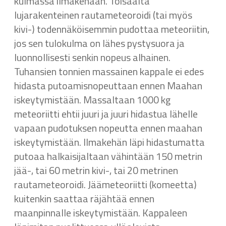
kulmassa ilmakehään. Toisaalta
lujarakenteinen rautameteoroidi (tai myös
kivi-) todennäköisemmin pudottaa meteoriitin,
jos sen tulokulma on lähes pystysuora ja
luonnollisesti senkin nopeus alhainen.
Tuhansien tonnien massainen kappale ei edes
hidasta putoamisnopeuttaan ennen Maahan
iskeytymistään. Massaltaan 1000 kg
meteoriitti ehtii juuri ja juuri hidastua lähelle
vapaan pudotuksen nopeutta ennen maahan
iskeytymistään. Ilmakehän läpi hidastumatta
putoaa halkaisijaltaan vähintään 150 metrin
jää-, tai 60 metrin kivi-, tai 20 metrinen
rautameteoroidi. Jäämeteoriitti (komeetta)
kuitenkin saattaa räjähtää ennen
maanpinnalle iskeytymistään. Kappaleen