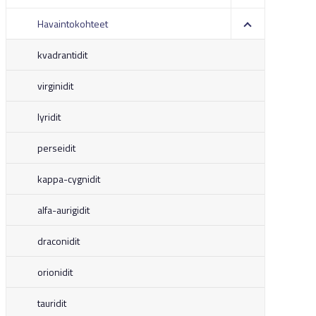
Havaintokohteet
kvadrantidit
virginidit
lyridit
perseidit
kappa-cygnidit
alfa-aurigidit
draconidit
orionidit
tauridit