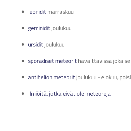
leonidit
marraskuu
geminidit
joulukuu
ursidit
joulukuu
sporadiset meteorit
havaittavissa joka sel
antihelion meteorit
joulukuu - elokuu, pois
Ilmiöitä, jotka eivät ole meteoreja