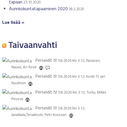
tapaan
25.10.2020
Aurinkokuntatapaaminen 2020
28.2.2020
Lue lisää »
Taivaanvahti
Perseidit
III
5.8.2026 klo 3.12; Parainen,
Nauvo; Ari Rosti
1
Perseidit
III
5.8.2026 klo 3.12; Koski Tl; Jari
Nuutinen
Perseidit
IV
5.8.2026 klo 3.12; Turku; Mikko
Peussa
Perseidit
III
5.8.2026 klo 3.12;
Janakkala,Tervakoski; Petri Kuossari