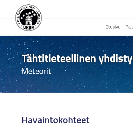
Etusivu
Pal
Tähtitieteellinen yhdist
Meteorit
Havaintokohteet