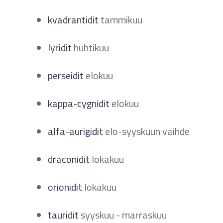
kvadrantidit
tammikuu
lyridit
huhtikuu
perseidit
elokuu
kappa-cygnidit
elokuu
alfa-aurigidit
elo-syyskuun vaihde
draconidit
lokakuu
orionidit
lokakuu
tauridit
syyskuu - marraskuu