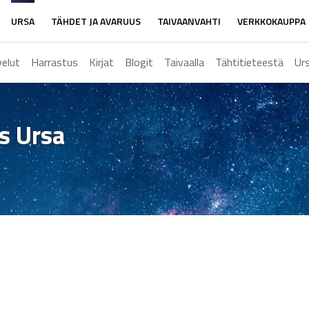
URSA
TÄHDET JA AVARUUS
TAIVAANVAHTI
VERKKOKAUPPA
velut
Harrastus
Kirjat
Blogit
Taivaalla
Tähtitieteestä
Ur
ys Ursa