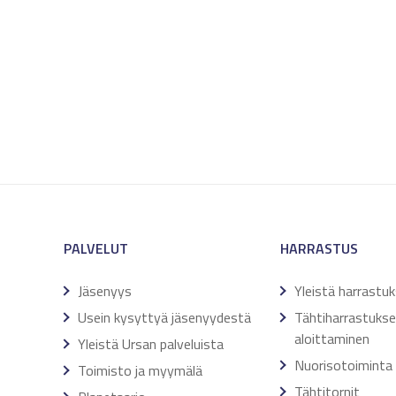
PALVELUT
HARRASTUS
Jäsenyys
Yleistä harrastu
Usein kysyttyä jäsenyydestä
Tähtiharrastuks
aloittaminen
Yleistä Ursan palveluista
Nuorisotoiminta
Toimisto ja myymälä
Tähtitornit