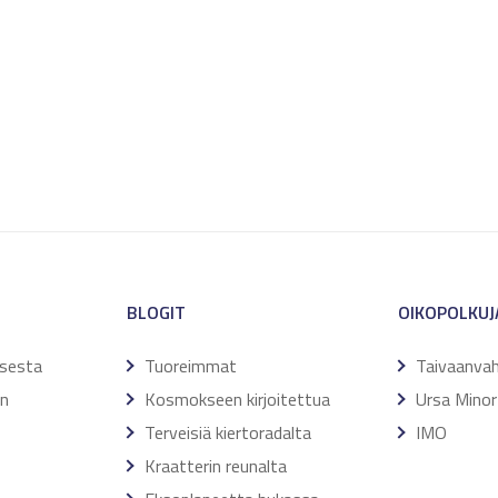
BLOGIT
OIKOPOLKUJ
ksesta
Tuoreimmat
Taivaanvah
en
Kosmokseen kirjoitettua
Ursa Minor 
Terveisiä kiertoradalta
IMO
Kraatterin reunalta