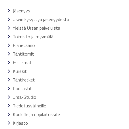
Jäsenyys
Usein kysyttyä jäsenyydestä
Yleistä Ursan palveluista
Toimisto ja myymälä
Planetaario
Tähtitornit
Esitelmät
Kurssit
Tähtiretket
Podcastit
Ursa-Studio
Tiedotusvälineille
Kouluille ja oppilaitoksille
Kirjasto