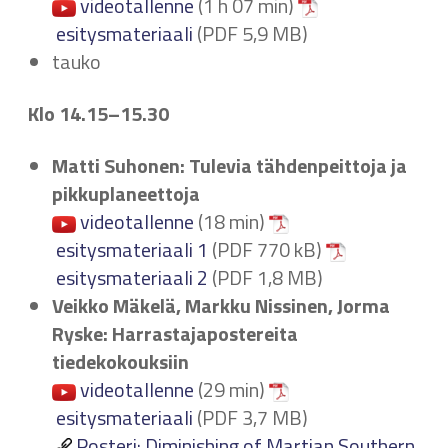
videotallenne
(1 h 07 min)
esitysmateriaali
(PDF 5,9 MB)
tauko
Klo 14.15–15.30
Matti Suhonen: Tulevia tähdenpeittoja ja
pikkuplaneettoja
videotallenne
(18 min)
esitysmateriaali 1
(PDF 770 kB)
esitysmateriaali 2
(PDF 1,8 MB)
Veikko Mäkelä, Markku Nissinen, Jorma
Ryske: Harrastajapostereita
tiedekokouksiin
videotallenne
(29 min)
esitysmateriaali
(PDF 3,7 MB)
Posteri: Diminishing of Martian Southern