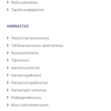
Muita palveluita
Tapahtumakalenteri
HARRASTUS
Yleistä harrastuksesta
Tähtiharrastuksen aloittaminen
Nuorisotoiminta
Tähtitornit
Harrastusryhmät
Harrastusjulkaisut
Harrastustapahtumat
Harrastajat verkossa
Pääkaupunkiseutu
Muut tähtiyhdistykset