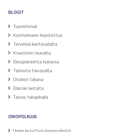
BLOGIT
Tuoreimmat
Kosmokseen kirjoitettua
Terveisiä kiertoradalta
Kraatterin reunalta
Eksoplaneetta hukassa
Tarinoita taivasalta
Otsikon takana
Elämän keitaita
Taivas takapihalla
OIKOPOLKUJA
Usein kysyttyä jäsenyydestä