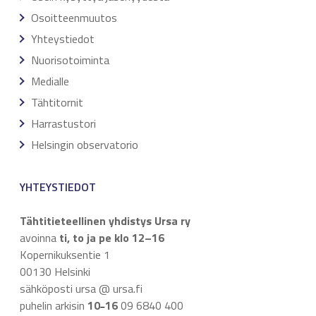
Osoitteenmuutos
Yhteystiedot
Nuorisotoiminta
Medialle
Tähtitornit
Harrastustori
Helsingin observatorio
YHTEYSTIEDOT
Tähtitieteellinen yhdistys Ursa ry
avoinna
ti, to ja pe klo 12–16
Kopernikuksentie 1
00130 Helsinki
sähköposti ursa @ ursa.fi
puhelin arkisin
10
16
09 6840 400
–