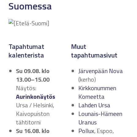
Suomessa
Tapahtumat
Muut
kalenterista
tapahtumasivut
Su 09.08.
klo
Järvenpään Nova
13.00–15.00
(kerho)
Näytös:
Kirkkonummen
Aurinkonäytös
Komeetta
Ursa / Helsinki,
Lahden Ursa
Kaivopuiston
Lounais-Hämeen
tähtitorni
Uranus
Su 16.08.
klo
Pollux
, Espoo,