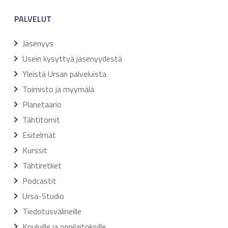
PALVELUT
Jäsenyys
Usein kysyttyä jäsenyydestä
Yleistä Ursan palveluista
Toimisto ja myymälä
Planetaario
Tähtitornit
Esitelmät
Kurssit
Tähtiretket
Podcastit
Ursa-Studio
Tiedotusvälineille
Kouluille ja oppilaitoksille