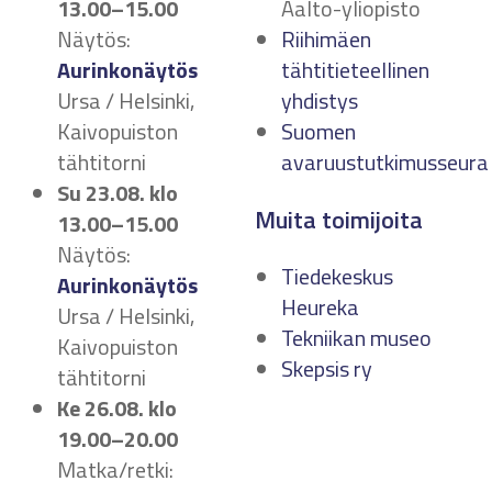
13.00–15.00
Aalto-yliopisto
Näytös:
Riihimäen
Aurinkonäytös
tähtitieteellinen
Ursa / Helsinki,
yhdistys
Kaivopuiston
Suomen
tähtitorni
avaruustutkimusseura
Su 23.08.
klo
Muita toimijoita
13.00–15.00
Näytös:
Tiedekeskus
Aurinkonäytös
Heureka
Ursa / Helsinki,
Tekniikan museo
Kaivopuiston
Skepsis ry
tähtitorni
Ke 26.08.
klo
19.00–20.00
Matka/retki: