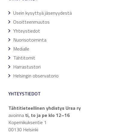
Usein kysyttyä jäsenyydestä
Osoitteenmuutos
Yhteystiedot
Nuorisotoiminta
Medialle
Tähtitornit
Harrastustori
Helsingin observatorio
YHTEYSTIEDOT
Tähtitieteellinen yhdistys Ursa ry
avoinna
ti, to ja pe klo 12–16
Kopernikuksentie 1
00130 Helsinki