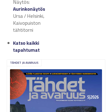
Näytös:
Aurinkonäytös
Ursa / Helsinki,
Kaivopuiston
tähtitorni
Katso kaikki
tapahtumat
TÄHDET JA AVARUUS