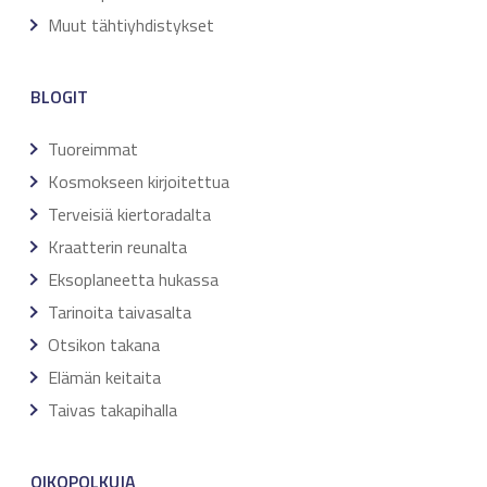
Muut tähtiyhdistykset
BLOGIT
Tuoreimmat
Kosmokseen kirjoitettua
Terveisiä kiertoradalta
Kraatterin reunalta
Eksoplaneetta hukassa
Tarinoita taivasalta
Otsikon takana
Elämän keitaita
Taivas takapihalla
OIKOPOLKUJA