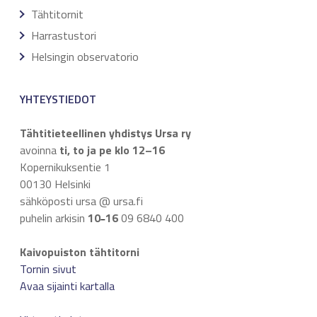
Tähtitornit
Harrastustori
Helsingin observatorio
YHTEYSTIEDOT
Tähtitieteellinen yhdistys Ursa ry
avoinna
ti, to ja pe klo 12–16
Kopernikuksentie 1
00130 Helsinki
sähköposti ursa @ ursa.fi
puhelin arkisin
10
16
09 6840 400
–
Kaivopuiston tähtitorni
Tornin sivut
Avaa sijainti kartalla