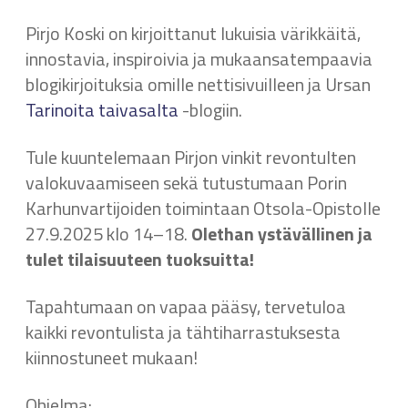
Pirjo Koski on kirjoittanut lukuisia värikkäitä,
innostavia, inspiroivia ja mukaansatempaavia
blogikirjoituksia omille nettisivuilleen ja Ursan
Tarinoita taivasalta
-blogiin.
Tule kuuntelemaan Pirjon vinkit revontulten
valokuvaamiseen sekä tutustumaan Porin
Karhunvartijoiden toimintaan Otsola-Opistolle
27.9.2025 klo 14–18.
Olethan ystävällinen ja
tulet tilaisuuteen tuoksuitta!
Tapahtumaan on vapaa pääsy, tervetuloa
kaikki revontulista ja tähtiharrastuksesta
kiinnostuneet mukaan!
Ohjelma: