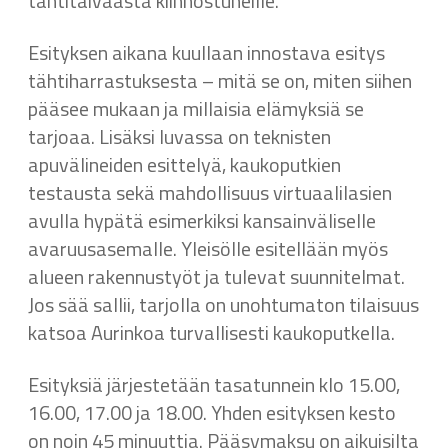
tähtitaivaasta kiinnostuneille.
Esityksen aikana kuullaan innostava esitys
tähtiharrastuksesta – mitä se on, miten siihen
pääsee mukaan ja millaisia elämyksiä se
tarjoaa. Lisäksi luvassa on teknisten
apuvälineiden esittelyä, kaukoputkien
testausta sekä mahdollisuus virtuaalilasien
avulla hypätä esimerkiksi kansainväliselle
avaruusasemalle. Yleisölle esitellään myös
alueen rakennustyöt ja tulevat suunnitelmat.
Jos sää sallii, tarjolla on unohtumaton tilaisuus
katsoa Aurinkoa turvallisesti kaukoputkella.
Esityksiä järjestetään tasatunnein klo 15.00,
16.00, 17.00 ja 18.00. Yhden esityksen kesto
on noin 45 minuuttia. Pääsymaksu on aikuisilta