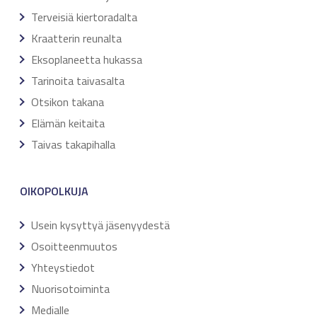
Terveisiä kiertoradalta
Kraatterin reunalta
Eksoplaneetta hukassa
Tarinoita taivasalta
Otsikon takana
Elämän keitaita
Taivas takapihalla
OIKOPOLKUJA
Usein kysyttyä jäsenyydestä
Osoitteenmuutos
Yhteystiedot
Nuorisotoiminta
Medialle