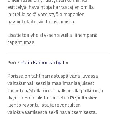
esittelyä, havaintoja harrastajien omilla
laitteilla sekä yhteistyökumppanien
havaintolaiteisiin tutustumista.
Lisätietoa yhdistyksen sivuilla lähempänä
tapahtumaa.
Pori
/
Porin Karhunvartijat
»
Porissa on tähtiharrastuspäivänä luvassa
valtakunnallisesti ja maailmanlaajuisesti
tunnetun, Stella Arcti -palkinnolla palkitun ja
dyyni -revontulista tunnetun
Pirjo Kosken
luento revontulista ja revontulten
valokuvaamisesta sekä havaitsemisesta.