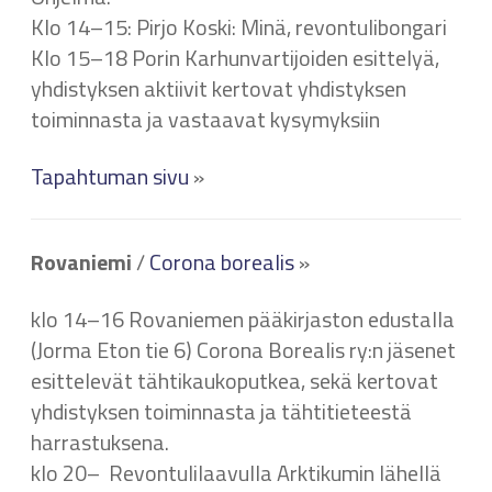
Klo 14–15: Pirjo Koski: Minä, revontulibongari
Klo 15–18 Porin Karhunvartijoiden esittelyä,
yhdistyksen aktiivit kertovat yhdistyksen
toiminnasta ja vastaavat kysymyksiin
Tapahtuman sivu
»
Rovaniemi
/
Corona borealis
»
klo 14–16 Rovaniemen pääkirjaston edustalla
(Jorma Eton tie 6) Corona Borealis ry:n jäsenet
esittelevät tähtikaukoputkea, sekä kertovat
yhdistyksen toiminnasta ja tähtitieteestä
harrastuksena.
klo 20– Revontulilaavulla Arktikumin lähellä