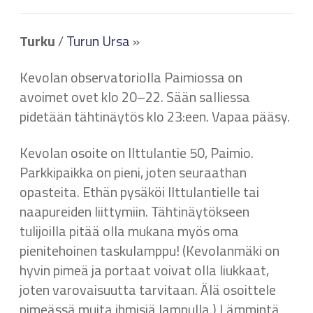
Turku
/
Turun Ursa
»
Kevolan observatoriolla Paimiossa on
avoimet ovet klo 20–22. Sään salliessa
pidetään tähtinäytös klo 23:een. Vapaa pääsy.
Kevolan osoite on Ilttulantie 50, Paimio.
Parkkipaikka on pieni, joten seuraathan
opasteita. Ethän pysäköi Ilttulantielle tai
naapureiden liittymiin. Tähtinäytökseen
tulijoilla pitää olla mukana myös oma
pienitehoinen taskulamppu! (Kevolanmäki on
hyvin pimeä ja portaat voivat olla liukkaat,
joten varovaisuutta tarvitaan. Älä osoittele
pimeässä muita ihmisiä lampulla.) Lämmintä