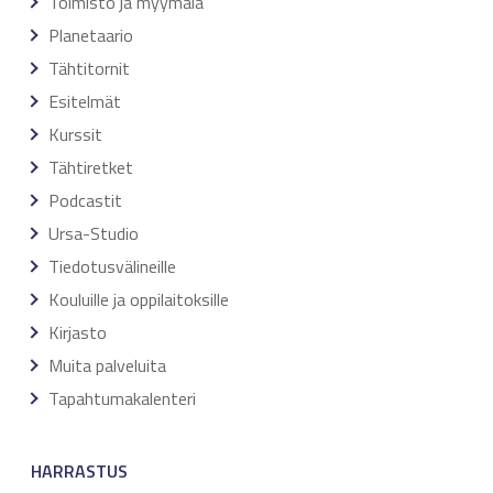
Toimisto ja myymälä
Planetaario
Tähtitornit
Esitelmät
Kurssit
Tähtiretket
Podcastit
Ursa-Studio
Tiedotusvälineille
Kouluille ja oppilaitoksille
Kirjasto
Muita palveluita
Tapahtumakalenteri
HARRASTUS