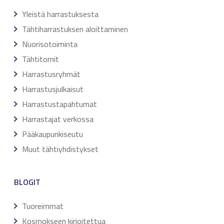
Yleistä harrastuksesta
Tähtiharrastuksen aloittaminen
Nuorisotoiminta
Tähtitornit
Harrastusryhmät
Harrastusjulkaisut
Harrastustapahtumat
Harrastajat verkossa
Pääkaupunkiseutu
Muut tähtiyhdistykset
BLOGIT
Tuoreimmat
Kosmokseen kirjoitettua