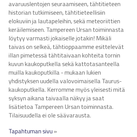
avaruuslentojen seuraamiseen, tähtitieteen
historian tutkimiseen, tähtitieteellisiin
elokuviin ja lautapeleihin, sekä meteoriittien
keräilemiseen. Tampereen Ursan toiminnasta
löytyy varmasti jokaiselle jotakin! Mikäli
taivas on selkeä, tähtioppaamme esittelevät
illan pimetessä tähtitaivaan kohteita tornin
kuvun kaukoputkella sekä kattotasanteella
muilla kaukoputkilla - mukaan lukien
yhdistyksen uudella valovoimaisella Taurus-
kaukoputkella. Kerromme myös yleisesti mitä
syksyn aikana taivaalla näkyy ja saat
lisätietoa Tampereen Ursan toiminnasta.
Tilaisuudella ei ole säävarausta.
Tapahtuman sivu
»