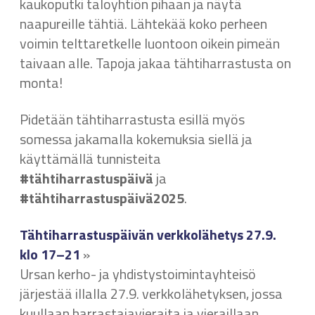
kaukoputki taloyhtiön pihaan ja näytä
naapureille tähtiä. Lähtekää koko perheen
voimin telttaretkelle luontoon oikein pimeän
taivaan alle. Tapoja jakaa tähtiharrastusta on
monta!
Pidetään tähtiharrastusta esillä myös
somessa jakamalla kokemuksia siellä ja
käyttämällä tunnisteita
#tähtiharrastuspäivä
ja
#tähtiharrastuspäivä2025
.
Tähtiharrastuspäivän verkkolähetys 27.9.
klo 17–21
»
Ursan kerho- ja yhdistystoimintayhteisö
järjestää illalla 27.9. verkkolähetyksen, jossa
kuullaan harrastajavieraita ja vieraillaan