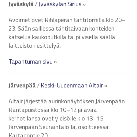
Jyväskylä
/
Jyväskylän Sirius
»
Avoimet ovet Rihlaperän tähtitornilla klo 20–
23. Sään salliessa tähtitaivaan kohteiden
katselua kaukoputkilla tai pilvisellä säällä
laitteiston esittelyä.
Tapahtuman sivu
»
Järvenpää
/
Keski-Uudenmaan Altair
»
Altair järjestää aurinkonäytöksen Järvenpään
Rantapuistossa klo 10–12 ja avaa
kerhotilansa ovet yleisölle klo 13–15
Järvenpään Seuraintalolla, osoitteessa
Kartanontie 20.