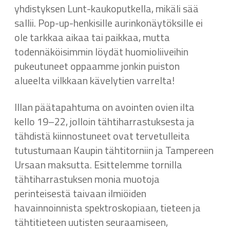
yhdistyksen Lunt-kaukoputkella, mikäli sää
sallii. Pop-up-henkisille aurinkonäytöksille ei
ole tarkkaa aikaa tai paikkaa, mutta
todennäköisimmin löydät huomioliiveihin
pukeutuneet oppaamme jonkin puiston
alueelta vilkkaan kävelytien varrelta!
Illan päätapahtuma on avointen ovien ilta
kello 19–22, jolloin tähtiharrastuksesta ja
tähdistä kiinnostuneet ovat tervetulleita
tutustumaan Kaupin tähtitorniin ja Tampereen
Ursaan maksutta. Esittelemme tornilla
tähtiharrastuksen monia muotoja
perinteisestä taivaan ilmiöiden
havainnoinnista spektroskopiaan, tieteen ja
tähtitieteen uutisten seuraamiseen,