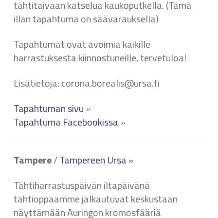
tähtitaivaan katselua kaukoputkella. (Tämä
illan tapahtuma on säävarauksella)
Tapahtumat ovat avoimia kaikille
harrastuksesta kiinnostuneille, tervetuloa!
Lisätietoja: corona.borealis@ursa.fi
Tapahtuman sivu
»
Tapahtuma Facebookissa
»
Tampere
/
Tampereen Ursa
»
Tähtiharrastuspäivän iltapäivänä
tähtioppaamme jalkautuvat keskustaan
näyttämään Auringon kromosfääriä