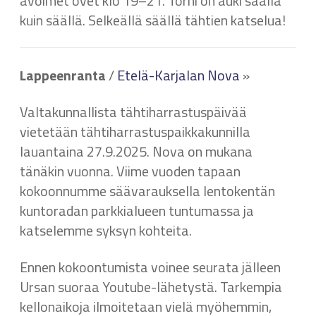
avoimet ovet klo 19–21. Torni on auki säällä
kuin säällä. Selkeällä säällä tähtien katselua!
Lappeenranta
/
Etelä-Karjalan Nova
»
Valtakunnallista tähtiharrastuspäivää
vietetään tähtiharrastuspaikkakunnilla
lauantaina 27.9.2025. Nova on mukana
tänäkin vuonna. Viime vuoden tapaan
kokoonnumme säävarauksella lentokentän
kuntoradan parkkialueen tuntumassa ja
katselemme syksyn kohteita.
Ennen kokoontumista voinee seurata jälleen
Ursan suoraa Youtube-lähetystä. Tarkempia
kellonaikoja ilmoitetaan vielä myöhemmin,