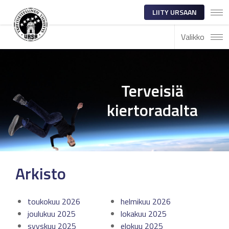
LIITY URSAAN
Valikko
Terveisiä
kiertoradalta
Arkisto
toukokuu 2026
helmikuu 2026
joulukuu 2025
lokakuu 2025
syyskuu 2025
elokuu 2025