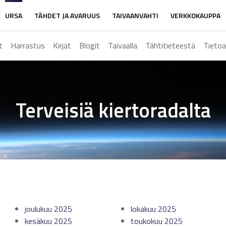
URSA
TÄHDET JA AVARUUS
TAIVAANVAHTI
VERKKOKAUPPA
t
Harrastus
Kirjat
Blogit
Taivaalla
Tähtitieteestä
Tietoa
Terveisiä kiertoradalta
joulukuu 2025
lokakuu 2025
kesäkuu 2025
toukokuu 2025