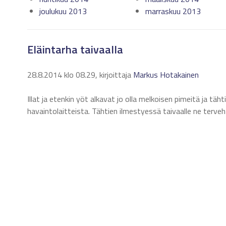
joulukuu 2013
marraskuu 2013
Eläintarha taivaalla
28.8.2014 klo 08.29, kirjoittaja
Markus Hotakainen
Illat ja etenkin yöt alkavat jo olla melkoisen pimeitä ja täh
havaintolaitteista. Tähtien ilmestyessä taivaalle ne terve