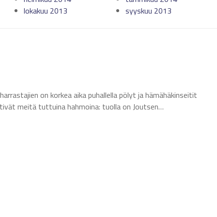
lokakuu 2013
syyskuu 2013
tiharrastajien on korkea aika puhallella pölyt ja hämähäkinseitit
htivät meitä tuttuina hahmoina: tuolla on Joutsen…