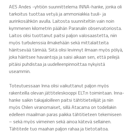
AES Andes -yhtiön suunnittelema INNA-hanke, jonka oli
tarkoitus tuottaa vetyä ja ammoniakkia tuuli- ja
aurinkosähkön avulla. Laitosta suunniteltiin vain noin
kymmenen kilometrin päähän Paranalin observatoriosta.
Laitos olisi tuottanut paitsi paljon valosaastetta, niin
myös turbulenssia ilmakehään sekä mittalaitteita
häiritsevää tärinää. Siitä olisi levinnyt ilmaan myös pölyä,
joka häiritsee havaintoja ja saisi aikaan sen, että peilejä
pitäisi puhdistaa ja uudelleenpinnoittaa nykyistä
useammin.
Toteutuessaan Inna olisi vaikuttanut paljon myös
rakenteilla olevan jättiteleskooppi ELT:n toimintaan. Inna-
hanke saikin takajaloilleen paitsi tähtitieteilijät ja niin
myös Chilen viranomaiset, sillä Atacama on todellakin
edelleen maailman paras paikka tähtitieteen tekemiseen
– sekä myös viimeinen sekä ainoa kätevä sellainen.
Tähtitede tuo maahan paljon rahaa ja tietotaitoa.