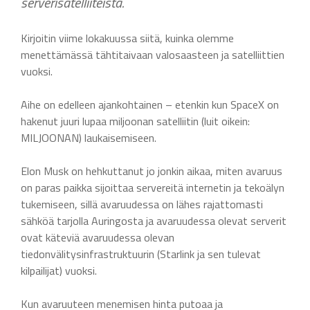
serverisatelliiteista.
Kirjoitin viime lokakuussa siitä, kuinka olemme
menettämässä tähtitaivaan valosaasteen ja satelliittien
vuoksi.
Aihe on edelleen ajankohtainen – etenkin kun SpaceX on
hakenut juuri lupaa miljoonan satelliitin (luit oikein:
MILJOONAN) laukaisemiseen.
Elon Musk on hehkuttanut jo jonkin aikaa, miten avaruus
on paras paikka sijoittaa servereitä internetin ja tekoälyn
tukemiseen, sillä avaruudessa on lähes rajattomasti
sähköä tarjolla Auringosta ja avaruudessa olevat serverit
ovat käteviä avaruudessa olevan
tiedonvälitysinfrastruktuurin (Starlink ja sen tulevat
kilpailijat) vuoksi.
Kun avaruuteen menemisen hinta putoaa ja