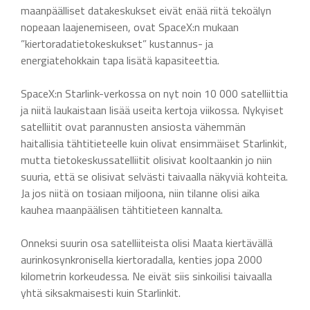
maanpäälliset datakeskukset eivät enää riitä tekoälyn
nopeaan laajenemiseen, ovat SpaceX:n mukaan
”kiertoradatietokeskukset” kustannus- ja
energiatehokkain tapa lisätä kapasiteettia.
SpaceX:n Starlink-verkossa on nyt noin 10 000 satelliittia
ja niitä laukaistaan lisää useita kertoja viikossa. Nykyiset
satelliitit ovat parannusten ansiosta vähemmän
haitallisia tähtitieteelle kuin olivat ensimmäiset Starlinkit,
mutta tietokeskussatelliitit olisivat kooltaankin jo niin
suuria, että se olisivat selvästi taivaalla näkyviä kohteita.
Ja jos niitä on tosiaan miljoona, niin tilanne olisi aika
kauhea maanpäälisen tähtitieteen kannalta.
Onneksi suurin osa satelliiteista olisi Maata kiertävällä
aurinkosynkronisella kiertoradalla, kenties jopa 2000
kilometrin korkeudessa. Ne eivät siis sinkoilisi taivaalla
yhtä siksakmaisesti kuin Starlinkit.