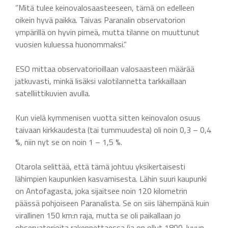
”Mitä tulee keinovalosaasteeseen, tämä on edelleen
oikein hyvä paikka. Taivas Paranalin observatorion
ympärillä on hyvin pimeä, mutta tilanne on muuttunut
vuosien kuluessa huonommaksi.”
ESO mittaa observatorioillaan valosaasteen määrää
jatkuvasti, minkä lisäksi valotilannetta tarkkaillaan
satelliittikuvien avulla.
Kun vielä kymmenisen vuotta sitten keinovalon osuus
taivaan kirkkaudesta (tai tummuudesta) oli noin 0,3 – 0,4
%, niin nyt se on noin 1 – 1,5 %.
Otarola selittää, että tämä johtuu yksikertaisesti
lähimpien kaupunkien kasvamisesta. Lähin suuri kaupunki
on Antofagasta, joka sijaitsee noin 120 kilometrin
päässä pohjoiseen Paranalista. Se on siis lähempänä kuin
virallinen 150 km:n raja, mutta se oli paikallaan jo
observatorioita rakennettaessa (ja on ollut 1800-luvun