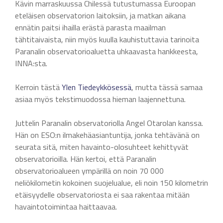
Kävin marraskuussa Chilessä tutustumassa Euroopan
eteläisen observatorion laitoksiin, ja matkan aikana
ennätin paitsi ihailla erästä parasta maailman
tähtitaivaista, niin myös kuulla kauhistuttavia tarinoita
Paranalin observatorioaluetta uhkaavasta hankkeesta,
INNA:sta.
Kerroin tästä
Ylen Tiedeykkösessä
, mutta tässä samaa
asiaa myös tekstimuodossa hieman laajennettuna.
Juttelin Paranalin observatoriolla Angel Otarolan kanssa.
Hän on ESO:n ilmakehäasiantuntija, jonka tehtävänä on
seurata sitä, miten havainto-olosuhteet kehittyvät
observatorioilla. Hän kertoi, että Paranalin
observatorioalueen ympärillä on noin 70 000
neliökilometin kokoinen suojelualue, eli noin 150 kilometrin
etäisyydelle observatoriosta ei saa rakentaa mitään
havaintotoimintaa haittaavaa.