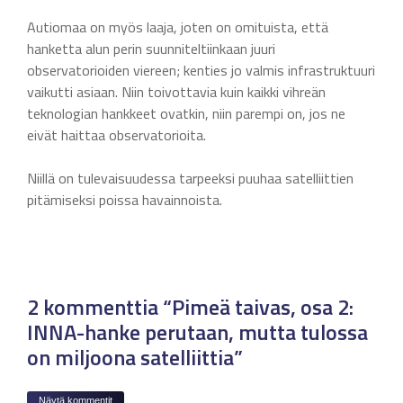
Autiomaa on myös laaja, joten on omituista, että
hanketta alun perin suunniteltiinkaan juuri
observatorioiden viereen; kenties jo valmis infrastruktuuri
vaikutti asiaan. Niin toivottavia kuin kaikki vihreän
teknologian hankkeet ovatkin, niin parempi on, jos ne
eivät haittaa observatorioita.
Niillä on tulevaisuudessa tarpeeksi puuhaa satelliittien
pitämiseksi poissa havainnoista.
2 kommenttia “Pimeä taivas, osa 2:
INNA-hanke perutaan, mutta tulossa
on miljoona satelliittia”
Näytä kommentit