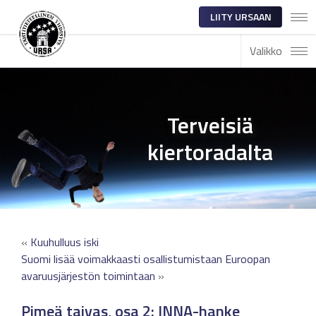
LIITY URSAAN
Valikko
Terveisiä
kiertoradalta
«
Kuuhulluus iski
Suomi lisää voimakkaasti osallistumistaan Euroopan
avaruusjärjestön toimintaan
»
Pimeä taivas, osa 2: INNA-hanke