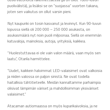
puolivälistä), ja lisäksi se on ”suojassa” vuorten takana,
joten sen vaikutus on ollut varsin pieni.
Nyt kaupunki on tosin kasvanut ja levinnyt. Kun 90-luvun
lopussa siellä oli 200 000 – 250 000 asukasta, on
asukasmäärä nyt noin puoli miljoonaa. Siellä on enemmän
katuvaloja, mainoksia, autoja, yrityksiä, kaikkea.
”Huolestuttavaa ei ole vain valon määrä, vaan myös sen
laatu”, Otarila harmittelee.
”Uudet, kaikkein halvimmat LED-valaisimet ovat valkoisia
ja niiden valossa on paljon sinistä. Ne ovat todella
haitallisia tähtitieteelle. Meidän kannaltamme parhaimpia
olisivat lämpimän väriset ja mahdollisimman yksiväriset
valaisimet.”
Atacaman autiomaassa on myös kuparikaivoksia, ja ne