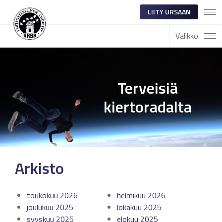
LIITY URSAAN
Valikko
Terveisiä
kiertoradalta
Arkisto
toukokuu 2026
helmikuu 2026
joulukuu 2025
lokakuu 2025
syyskuu 2025
elokuu 2025