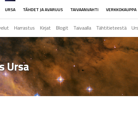
URSA
TÄHDET JA AVARUUS
TAIVAANVAHTI
VERKKOKAUPPA
velut
Harrastus
Kirjat
Blogit
Taivaalla
Tähtitieteestä
Ur
ys Ursa