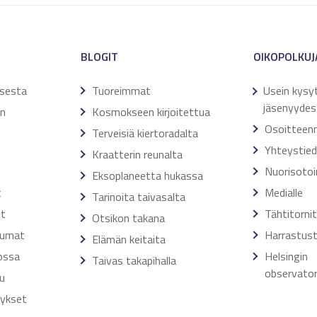
BLOGIT
OIKOPOLKUJ
ksesta
Tuoreimmat
Usein kysy
jäsenyydes
en
Kosmokseen kirjoitettua
Osoitteen
Terveisiä kiertoradalta
Yhteystie
Kraatterin reunalta
Nuorisoto
Eksoplaneetta hukassa
t
Medialle
Tarinoita taivasalta
ut
Tähtitorni
Otsikon takana
tumat
Harrastust
Elämän keitaita
ossa
Helsingin
Taivas takapihalla
observator
u
tykset