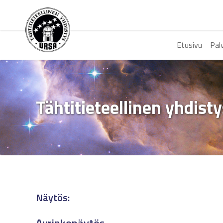
Etusivu
Pal
Tähtitieteellinen yhdist
Näytös: