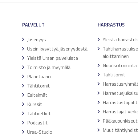
PALVELUT
HARRASTUS
Jäsenyys
Yleistä harrastu
Usein kysyttyä jäsenyydestä
Tähtiharrastuks
aloittaminen
Yleistä Ursan palveluista
Nuorisotoiminta
Toimisto ja myymälä
Tähtitornit
Planetaario
Harrastusryhmä
Tähtitornit
Harrastusjulkais
Esitelmät
Harrastustapah
Kurssit
Harrastajat verk
Tähtiretket
Pääkaupunkiseut
Podcastit
Muut tähtiyhdis
Ursa-Studio