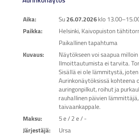
Aurinkonäytös
Aika:
Su
26.07.2026
klo 13.00–15.0
Paikka:
Helsinki, Kaivopuiston tähtitor
Paikallinen tapahtuma
Kuvaus:
Näytökseen voi saapua milloin 
Ilmoittautumista ei tarvita. T
Sisällä ei ole lämmitystä, jot
Aurinkonäytöksissä kohteena 
auringonpilkut, roihut ja purkau
rauhallinen päivien lämmittäjä
taivaankappale.
Maksu:
5 e / 2 e / -
Järjestäjä:
Ursa