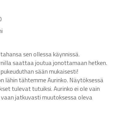
0
ni
tahansa sen ollessa käynnissä.
ornilla saattaa joutua jonottamaan hetken.
en pukeuduthan sään mukaisesti!
on lähin tähtemme Aurinko. Näytöksessä
kset tulevat tutuiksi. Aurinko ei ole vain
, vaan jatkuvasti muutoksessa oleva