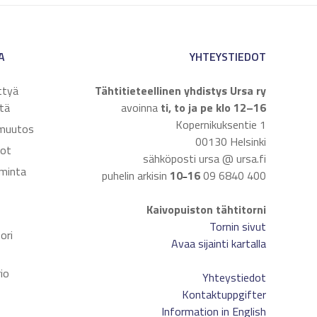
A
YHTEYSTIEDOT
ttyä
Tähtitieteellinen yhdistys Ursa ry
tä
avoinna
ti, to ja pe klo 12–16
Kopernikuksentie 1
muutos
00130 Helsinki
dot
sähköposti ursa @ ursa.fi
iminta
puhelin arkisin
10
16
09 6840 400
–
Kaivopuiston tähtitorni
t
Tornin sivut
ori
Avaa sijainti kartalla
io
Yhteystiedot
Kontaktuppgifter
Information in English