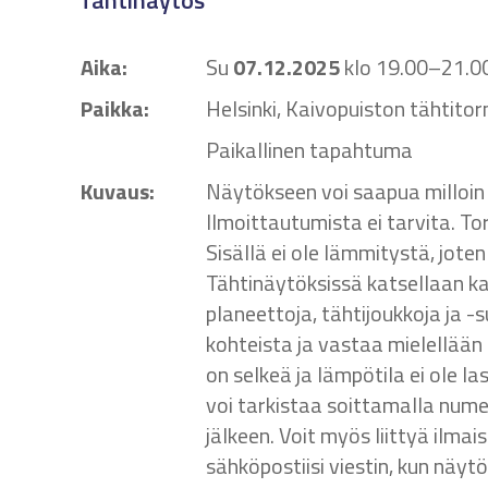
Tähtinäytös
Aika:
Su
07.12.2025
klo 19.00–21.0
Paikka:
Helsinki, Kaivopuiston tähtitor
Paikallinen tapahtuma
Kuvaus:
Näytökseen voi saapua milloin 
Ilmoittautumista ei tarvita. T
Sisällä ei ole lämmitystä, jot
Tähtinäytöksissä katsellaan 
planeettoja, tähtijoukkoja ja -
kohteista ja vastaa mielellään
on selkeä ja lämpötila ei ole l
voi tarkistaa soittamalla num
jälkeen. Voit myös liittyä ilmai
sähköpostiisi viestin, kun näytö