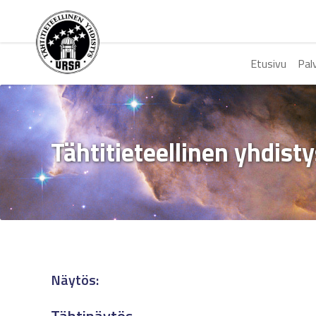
Etusivu
Pal
Tähtitieteellinen yhdist
Näytös: