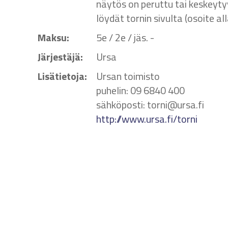
näytös on peruttu tai keskeyty
löydät tornin sivulta (osoite all
Maksu:
5e / 2e / jäs. -
Järjestäjä:
Ursa
Lisätietoja:
Ursan toimisto
puhelin: 09 6840 400
sähköposti: torni@ursa.fi
http://www.ursa.fi/torni