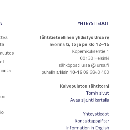
A
YHTEYSTIEDOT
ttyä
Tähtitieteellinen yhdistys Ursa ry
tä
avoinna
ti, to ja pe klo 12–16
Kopernikuksentie 1
muutos
00130 Helsinki
dot
sähköposti ursa @ ursa.fi
iminta
puhelin arkisin
10
16
09 6840 400
–
Kaivopuiston tähtitorni
t
Tornin sivut
ori
Avaa sijainti kartalla
io
Yhteystiedot
Kontaktuppgifter
Information in English