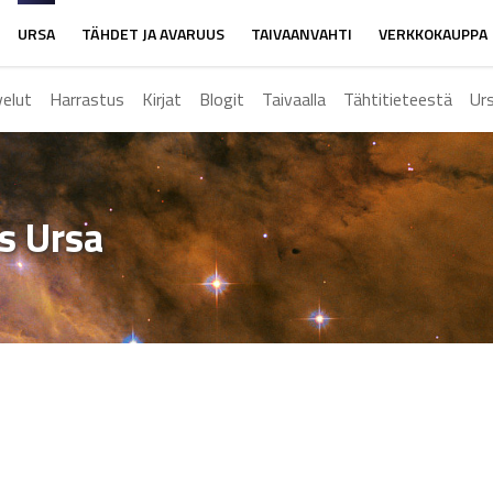
URSA
TÄHDET JA AVARUUS
TAIVAANVAHTI
VERKKOKAUPPA
velut
Harrastus
Kirjat
Blogit
Taivaalla
Tähtitieteestä
Ur
ys Ursa