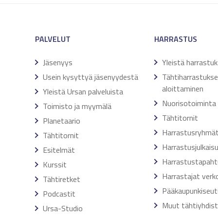
PALVELUT
HARRASTUS
Jäsenyys
Yleistä harrastu
Usein kysyttyä jäsenyydestä
Tähtiharrastuks
aloittaminen
Yleistä Ursan palveluista
Nuorisotoiminta
Toimisto ja myymälä
Tähtitornit
Planetaario
Harrastusryhmä
Tähtitornit
Harrastusjulkais
Esitelmät
Harrastustapah
Kurssit
Harrastajat verk
Tähtiretket
Pääkaupunkiseut
Podcastit
Muut tähtiyhdis
Ursa-Studio