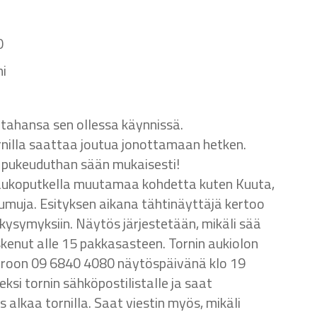
0
ni
tahansa sen ollessa käynnissä.
ornilla saattaa joutua jonottamaan hetken.
en pukeuduthan sään mukaisesti!
kaukoputkella muutamaa kohdetta kuten Kuuta,
sumuja. Esityksen aikana tähtinäyttäjä kertoo
 kysymyksiin. Näytös järjestetään, mikäli sää
askenut alle 15 pakkasasteen. Tornin aukiolon
eroon 09 6840 4080 näytöspäivänä klo 19
seksi tornin sähköpostilistalle ja saat
s alkaa tornilla. Saat viestin myös, mikäli