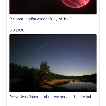
Ruskean kääpiön ympäriltä löytyi "kuu"
6.8.2026
Perseidien tähdenlentoja näkyy runsaasti ensi viikolla