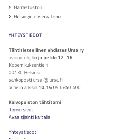
Harrastustori
Helsingin observatorio
YHTEYSTIEDOT
Tähtitieteellinen yhdistys Ursa ry
avoinna
ti, to ja pe klo 12–16
Kopernikuksentie 1
00130 Helsinki
sähköposti ursa @ ursa.fi
puhelin arkisin
10
16
09 6840 400
–
Kaivopuiston tähtitorni
Tornin sivut
Avaa sijainti kartalla
Yhteystiedot