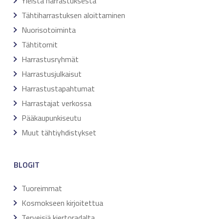
Yleistä harrastuksesta
Tähtiharrastuksen aloittaminen
Nuorisotoiminta
Tähtitornit
Harrastusryhmät
Harrastusjulkaisut
Harrastustapahtumat
Harrastajat verkossa
Pääkaupunkiseutu
Muut tähtiyhdistykset
BLOGIT
Tuoreimmat
Kosmokseen kirjoitettua
Terveisiä kiertoradalta