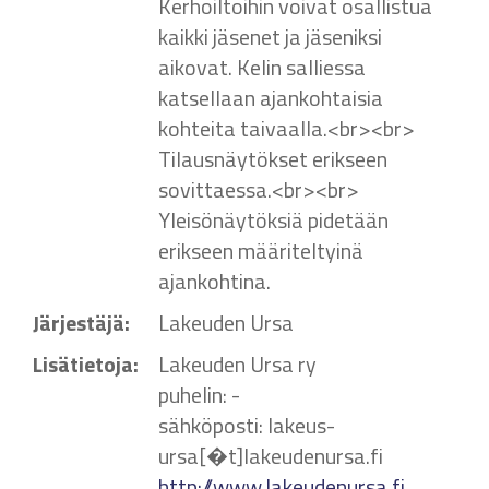
Kerhoiltoihin voivat osallistua
kaikki jäsenet ja jäseniksi
aikovat. Kelin salliessa
katsellaan ajankohtaisia
kohteita taivaalla.<br><br>
Tilausnäytökset erikseen
sovittaessa.<br><br>
Yleisönäytöksiä pidetään
erikseen määriteltyinä
ajankohtina.
Järjestäjä:
Lakeuden Ursa
Lisätietoja:
Lakeuden Ursa ry
puhelin: -
sähköposti: lakeus-
ursa[�t]lakeudenursa.fi
http://www.lakeudenursa.fi