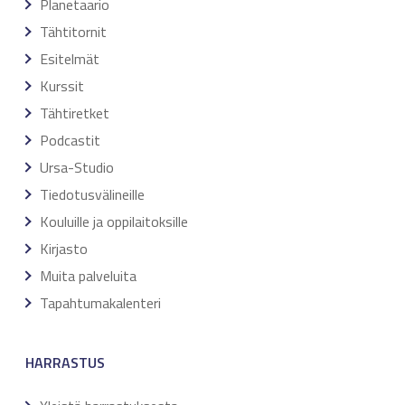
Planetaario
Tähtitornit
Esitelmät
Kurssit
Tähtiretket
Podcastit
Ursa-Studio
Tiedotusvälineille
Kouluille ja oppilaitoksille
Kirjasto
Muita palveluita
Tapahtumakalenteri
HARRASTUS