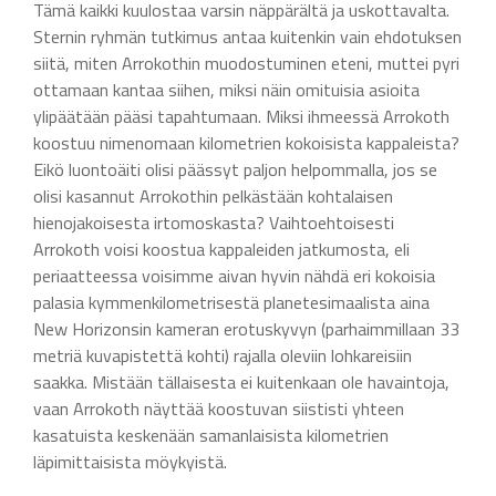
Tämä kaikki kuulostaa varsin näppärältä ja uskottavalta.
Sternin ryhmän tutkimus antaa kuitenkin vain ehdotuksen
siitä, miten Arrokothin muodostuminen eteni, muttei pyri
ottamaan kantaa siihen, miksi näin omituisia asioita
ylipäätään pääsi tapahtumaan. Miksi ihmeessä Arrokoth
koostuu nimenomaan kilometrien kokoisista kappaleista?
Eikö luontoäiti olisi päässyt paljon helpommalla, jos se
olisi kasannut Arrokothin pelkästään kohtalaisen
hienojakoisesta irtomoskasta? Vaihtoehtoisesti
Arrokoth voisi koostua kappaleiden jatkumosta, eli
periaatteessa voisimme aivan hyvin nähdä eri kokoisia
palasia kymmenkilometrisestä planetesimaalista aina
New Horizonsin kameran erotuskyvyn (parhaimmillaan 33
metriä kuvapistettä kohti) rajalla oleviin lohkareisiin
saakka. Mistään tällaisesta ei kuitenkaan ole havaintoja,
vaan Arrokoth näyttää koostuvan siististi yhteen
kasatuista keskenään samanlaisista kilometrien
läpimittaisista möykyistä.