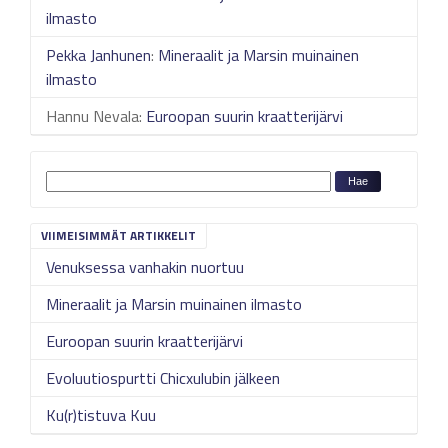
ilmasto
Pekka Janhunen
:
Mineraalit ja Marsin muinainen
ilmasto
Hannu Nevala
:
Euroopan suurin kraatterijärvi
VIIMEISIMMÄT ARTIKKELIT
Venuksessa vanhakin nuortuu
Mineraalit ja Marsin muinainen ilmasto
Euroopan suurin kraatterijärvi
Evoluutiospurtti Chicxulubin jälkeen
Ku(r)tistuva Kuu