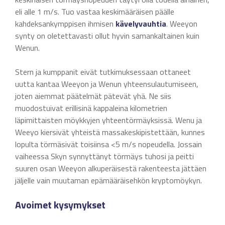
eli alle 1 m/s. Tuo vastaa keskimääräisen päälle
kahdeksankymppisen ihmisen
kävelyvauhtia
. Weeyon
synty on oletettavasti ollut hyvin samankaltainen kuin
Wenun.
Stern ja kumppanit eivät tutkimuksessaan ottaneet
uutta kantaa Weeyon ja Wenun yhteensulautumiseen,
joten aiemmat päätelmät pätevät yhä. Ne siis
muodostuivat erillisinä kappaleina kilometrien
läpimittaisten möykkyjen yhteentörmäyksissä. Wenu ja
Weeyo kiersivät yhteistä massakeskipistettään, kunnes
lopulta törmäsivät toisiinsa <5 m/s nopeudella. Jossain
vaiheessa Skyn synnyttänyt törmäys tuhosi ja peitti
suuren osan Weeyon alkuperäisestä rakenteesta jättäen
jäljelle vain muutaman epämääräisehkön kryptomöykyn.
Avoimet kysymykset