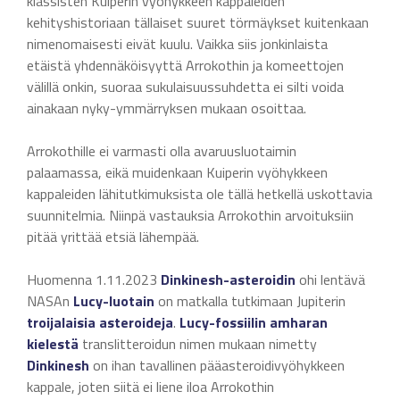
klassisten Kuiperin vyöhykkeen kappaleiden
kehityshistoriaan tällaiset suuret törmäykset kuitenkaan
nimenomaisesti eivät kuulu. Vaikka siis jonkinlaista
etäistä yhdennäköisyyttä Arrokothin ja komeettojen
välillä onkin, suoraa sukulaisuussuhdetta ei silti voida
ainakaan nyky-ymmärryksen mukaan osoittaa.
Arrokothille ei varmasti olla avaruusluotaimin
palaamassa, eikä muidenkaan Kuiperin vyöhykkeen
kappaleiden lähitutkimuksista ole tällä hetkellä uskottavia
suunnitelmia. Niinpä vastauksia Arrokothin arvoituksiin
pitää yrittää etsiä lähempää.
Huomenna 1.11.2023
Dinkinesh-asteroidin
ohi lentävä
NASAn
Lucy-luotain
on matkalla tutkimaan Jupiterin
troijalaisia asteroideja
.
Lucy-fossiilin
amharan
kielestä
translitteroidun nimen mukaan nimetty
Dinkinesh
on ihan tavallinen pääasteroidivyöhykkeen
kappale, joten siitä ei liene iloa Arrokothin