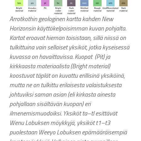
Arrotkothin geologinen kartta kahden New
Horizonsin käyttökelpoisimman kuvan pohjalta.
Kartat eroavat hieman toisistaan, sillä niissä on
tulkittuina vain sellaiset yksiköt, jotka kyseisessä
kuvassa on havaittavissa. Kuopat (Pit) ja
kirkkaasta materiaalista (Bright material)
koostuvat täplät on kuvattu erillisinä yksiköinä,
mutta ne on tulkittu erilaisesta valaistuksesta
johtuviksi saman asian (eli kirkasta ainesta
pohjallaan sisältävän kuopan) eri
ilmenemismuodoiksi. Yksiköt ta–tl esittävät
Wenu Lobuksen möykkyjä, yksiköt
t1–t3
puolestaan Weeyo Lobuksen epämääräisempiä