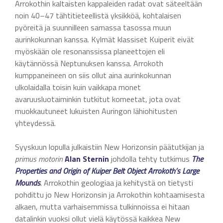
Arrokothin kaltaisten kappaleiden radat ovat säteeltään
noin 40–47 tähtitieteellistä yksikköä, kohtalaisen
pyöreitä ja suunnilleen samassa tasossa muun
aurinkokunnan kanssa. Kylmät klassiset Kuiperit eivät
myöskään ole resonanssissa planeettojen eli
käytännössä Neptunuksen kanssa. Arrokoth
kumppaneineen on siis ollut aina aurinkokunnan
ulkolaidalla toisin kuin vaikkapa monet
avaruusluotaiminkin tutkitut komeetat, jota ovat
muokkautuneet lukuisten Auringon lähiohitusten
yhteydessä.
Syyskuun lopulla julkaistiin New Horizonsin päätutkijan ja
primus motorin
Alan Sternin
johdolla tehty tutkimus
The
Properties and Origin of Kuiper Belt Object Arrokoth’s Large
Mounds
.
Arrokothin geologiaa ja kehitystä on tietysti
pohdittu jo New Horizonsin ja Arrokothin kohtaamisesta
alkaen, mutta varhaisemmissa tulkinnoissa ei hitaan
datalinkin vuoksi ollut vielä käytössä kaikkea New