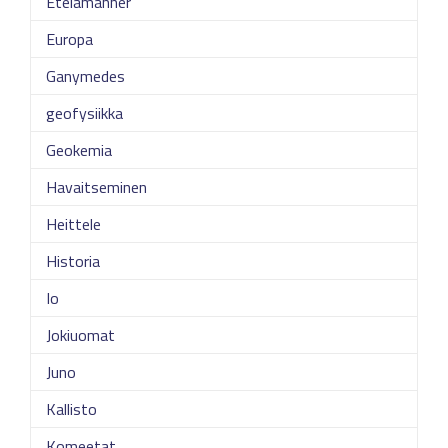
Etelämanner
Europa
Ganymedes
geofysiikka
Geokemia
Havaitseminen
Heittele
Historia
Io
Jokiuomat
Juno
Kallisto
Komeetat