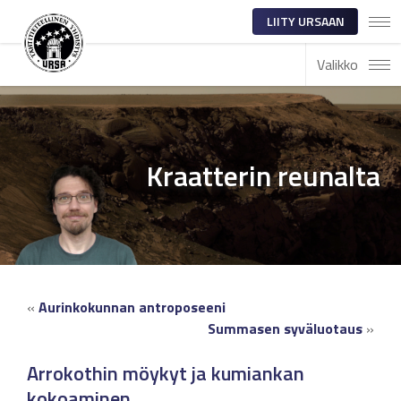
LIITY URSAAN
Valikko
Kraatterin reunalta
«
Aurinkokunnan antroposeeni
Summasen syväluotaus
»
Arrokothin möykyt ja kumiankan
kokoaminen