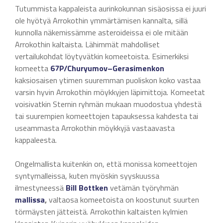
Tutummista kappaleista aurinkokunnan sisäosissa ei juuri
ole hyötyä Arrokothin ymmärtämisen kannalta, sillä
kunnolla näkemissämme asteroideissa ei ole mitään
Arrokothin kaltaista. Lähimmät mahdolliset
vertailukohdat löytyvätkin komeetoista. Esimerkiksi
komeetta
67P/Churyumov–Gerasimenkon
kaksiosaisen ytimen suuremman puoliskon koko vastaa
varsin hyvin Arrokothin möykkyjen läpimittoja. Komeetat
voisivatkin Sternin ryhmän mukaan muodostua yhdestä
tai suurempien komeettojen tapauksessa kahdesta tai
useammasta Arrokothin möykkyjä vastaavasta
kappaleesta.
Ongelmallista kuitenkin on, että monissa komeettojen
syntymalleissa, kuten myöskin syyskuussa
ilmestyneessä
Bill Bottken
vetämän työryhmän
mallissa
,
valtaosa komeetoista on koostunut suurten
törmäysten jätteistä. Arrokothin kaltaisten kylmien