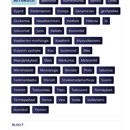
asteroidit
Aurinkokunta
Bennu
Ceres
Dyynit
Etelämanner
Europa
Ganymedes
geofysiikka
Geokemia
Havaitseminen
Heittele
Historia
Io
Jokiuomat
Juno
Kallisto
Komeetat
Kraatterien morfologia
Kraatterit
Kryovulkanismi
Kuiperin vyöhyke
Kuu
kuulennot
Maa
Maanjäristykset
Mars
Merkurius
Meteoriitit
Mikrofossiilit
Mineralogia
Nimistö
Pluto
Saturnus
Sedimentaatio
Sferulit
Shokkimetamorfoosi
Suomi
Tektiitit
Tektoniikka
Titan
Tulivuoret
Törmäykset
Törmäysaltaat
Venus
Vesi
Vesta
Vulkanismi
Vuoristot
Yleinen