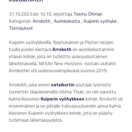
31.10.2023 klo 10.10, kirjoittaja
Teemu Öhman
Kategoriat:
Arrokoth
,
Aurinkokunta
,
Kuiperin vyöhyke
,
Törmäykset
Kuiperin vyöhykkeellä, Neptunuksen ja Pluton ratojen
tuolla puolen kiertävä
Arrokoth
on aurinkokuntamme
etäisin kohde, jota on tutkitttu avaruusluotaimen
lähiohituksella. NASAn New Horizons -luotain viuhahti
Arrokothin ohi uudenvuodenpäivänä vuonna 2019.
Arrokoth, joka ennen
natsikortin
pöytään lyömistä
tunnettiin tilapäisnimellä Ultima Thule, on niin sanottu
kylmä klassinen
Kuiperin vyöhykkeen
kohde. Arrokoth oli
ensimmäinen ja on pitkälle tulevaisuuteenkin ainoa kylmä
klassinen Kuiperin vyöhykkeen kohde, jota on päästy
tutkimaan lähietäisyydeltä.