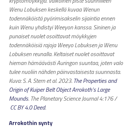
kryptomöykkyjä. Valkoinen piste suunnilleen
Wenu Lobuksen keskellä kuvaa Wenun
todennäköistä pyörimisakselin sijaintia ennen
kuin Wenu yhdistyi Weeyon kanssa. Sininen ja
punaiset nuolet osoittavat möykkyjen
todennäköisiä rajoja Weeyo Lobuksen ja Wenu
Lobuksen reunalla. Keltaiset nuolet osoittavat
hieman hämäävästi Auringon suuntaa, joten valo
tulee nuoliin nähden päinvastaisesta suunnasta.
Kuva: S. A. Stern et al. 2023.
The Properties and
Origin of Kuiper Belt Object Arrokoth’s Large
Mounds
. The Planetary Science Journal 4:176 /
CC BY 4.0 Deed
.
Arrokothin synty