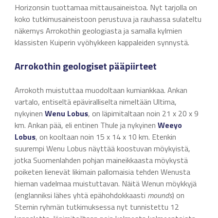
Horizonsin tuottamaa mittausaineistoa. Nyt tarjolla on
koko tutkimusaineistoon perustuva ja rauhassa sulateltu
näkemys Arrokothin geologiasta ja samalla kylmien
klassisten Kuiperin vyöhykkeen kappaleiden synnystä.
Arrokothin geologiset pääpiirteet
Arrokoth muistuttaa muodoltaan kumiankkaa. Ankan
vartalo, entiseltä epäviralliselta nimeltään Ultima,
nykyinen
Wenu Lobus
, on läpimitaltaan noin 21 x 20 x 9
km. Ankan pää, eli entinen Thule ja nykyinen
Weeyo
Lobus
, on kooltaan noin 15 x 14 x 10 km. Etenkin
suurempi Wenu Lobus näyttää koostuvan möykyistä,
jotka Suomenlahden pohjan maineikkaasta möykystä
poiketen lienevät likimain pallomaisia tehden Wenusta
hieman vadelmaa muistuttavan. Näitä Wenun möykkyjä
(englanniksi lähes yhtä epähohdokkaasti
mounds
) on
Sternin ryhmän tutkimuksessa nyt tunnistettu 12