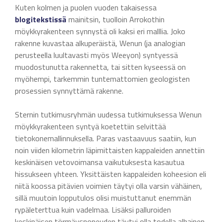
Kuten kolmen ja puolen vuoden takaisessa
blogitekstissä
mainitsin, tuolloin Arrokothin
möykkyrakenteen synnystä oli kaksi eri malllia. Joko
rakenne kuvastaa alkuperäistä, Wenun (ja analogian
perusteella luultavasti myös Weeyon) syntyessä
muodostunutta rakennetta, tai sitten kyseessä on
myöhempi, tarkemmin tuntemattomien geologisten
prosessien synnyttämä rakenne.
Sternin tutkimusryhmän uudessa tutkimuksessa Wenun
möykkyrakenteen syntyä koetettiin selvittää
tietokonemallinnuksella. Paras vastaavuus saatiin, kun
noin viiden kilometrin läpimittaisten kappaleiden annettiin
keskinäisen vetovoimansa vaikutuksesta kasautua
hissukseen yhteen. Yksittäisten kappaleiden koheesion eli
niitä koossa pitävien voimien täytyi olla varsin vähäinen,
sillä muutoin lopputulos olisi muistuttanut enemmän
rypäleterttua kuin vadelmaa. Lisäksi palluroiden
keskinäisen törmäysnopeuden täytyi olla todella alhainen,