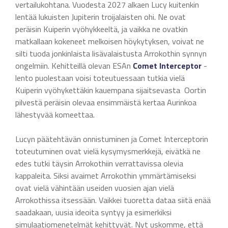
vertailukohtana. Vuodesta 2027 alkaen Lucy kuitenkin
lentää lukuisten Jupiterin troijalaisten ohi. Ne ovat
peräisin Kuiperin vyöhykkeeltä, ja vaikka ne ovatkin
matkallaan kokeneet melkoisen höykytyksen, voivat ne
silti tuoda jonkinlaista lisävalaistusta Arrokothin synnyn
ongelmiin. Kehitteillä olevan ESAn
Comet Interceptor
-
lento puolestaan voisi toteutuessaan tutkia vielä
Kuiperin vyöhykettäkin kauempana sijaitsevasta Oortin
pilvestä peräisin olevaa ensimmäistä kertaa Aurinkoa
lähestyvää komeettaa.
Lucyn päätehtävän onnistuminen ja Comet Interceptorin
toteutuminen ovat vielä kysymysmerkkejä, eivätkä ne
edes tutki täysin Arrokothiin verrattavissa olevia
kappaleita. Siksi avaimet Arrokothin ymmärtämiseksi
ovat vielä vähintään useiden vuosien ajan vielä
Arrokothissa itsessään. Vaikkei tuoretta dataa siitä enää
saadakaan, uusia ideoita syntyy ja esimerkiksi
simulaatiomenetelmät kehittyvät. Nyt uskomme, että