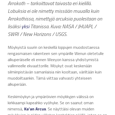
Arrokoth – tarkoittavat taivasta eri kielillä.
Lobuksia ei ole nimetty missään muualla kuin
Arrokothissa, nimettyjä arcuksia puolestaan on
lisäksi
yksi
Titanissa. Kuva: NASA / JHUAPL /
SWRI / New Horizons / USGS.
Möykyistä suurin on keskellä loppujen muodostaessa
rengasmaisen rakenteen sen ympärille Wenun oletetulle
alkuperäiselle eli ennen Weeyon kanssa yhdistymistä
vallinneelle ekvaattorille. Möykyt ovat keskenään
silmiinpistävän samanlaisia niin kooltaan, väriltään kuin
muodoiltaankin. Tämä viittaa vahvasti yhteiseen
alkuperään.
Keskimöykyn ja ympäröivien möykkyjen välissä on
kirkkaampi kapeahko vyöhyke. Se on saanut oman
nimensä,
Ka’an Arcus
. Se näyttäisi olevan muiden