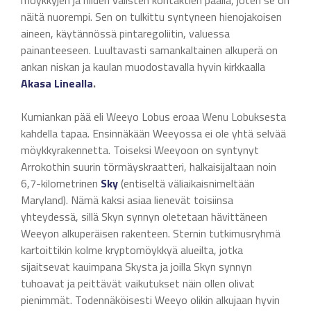
möykkyjen ja niiden välisten kontaktien päällä, joten se on
näitä nuorempi. Sen on tulkittu syntyneen hienojakoisen
aineen, käytännössä pintaregoliitin, valuessa
painanteeseen. Luultavasti samankaltainen alkuperä on
ankan niskan ja kaulan muodostavalla hyvin kirkkaalla
Akasa Linealla
.
Kumiankan pää eli Weeyo Lobus eroaa Wenu Lobuksesta
kahdella tapaa. Ensinnäkään Weeyossa ei ole yhtä selvää
möykkyrakennetta. Toiseksi Weeyoon on syntynyt
Arrokothin suurin törmäyskraatteri, halkaisijaltaan noin
6,7-kilometrinen
Sky
(entiseltä väliaikaisnimeltään
Maryland). Nämä kaksi asiaa lienevät toisiinsa
yhteydessä, sillä Skyn synnyn oletetaan hävittäneen
Weeyon alkuperäisen rakenteen. Sternin tutkimusryhmä
kartoittikin kolme kryptomöykkyä alueilta, jotka
sijaitsevat kauimpana Skysta ja joilla Skyn synnyn
tuhoavat ja peittävät vaikutukset näin ollen olivat
pienimmät. Todennäköisesti Weeyo olikin alkujaan hyvin