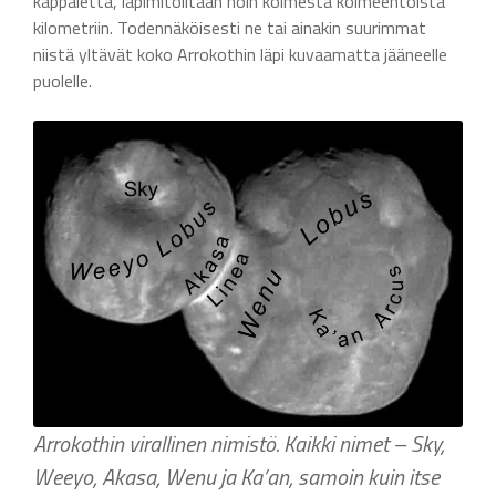
kappaletta, läpimitoiltaan noin kolmesta kolmeentoista
kilometriin. Todennäköisesti ne tai ainakin suurimmat
niistä yltävät koko Arrokothin läpi kuvaamatta jääneelle
puolelle.
Arrokothin virallinen nimistö. Kaikki nimet – Sky,
Weeyo, Akasa, Wenu ja Ka’an, samoin kuin itse