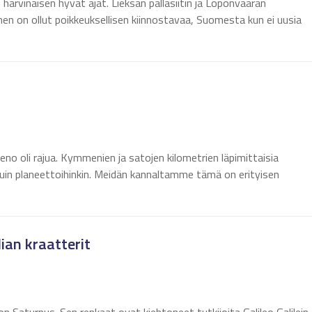
 harvinaisen hyvät ajat. Lieksan pallasiitin ja Löpönvaaran
en on ollut poikkeuksellisen kiinnostavaa, Suomesta kun ei uusia
no oli rajua. Kymmenien ja satojen kilometrien läpimittaisia
nsa kuin planeettoihinkin. Meidän kannaltamme tämä on erityisen
ian kraatterit