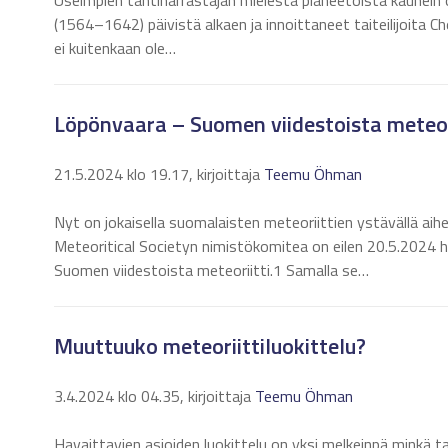
Useimpien tähtiharrastajan mielestä planeetoista kaunein o
(1564–1642) päivistä alkaen ja innoittaneet taiteilijoita
ei kuitenkaan ole…
Löpönvaara – Suomen viidestoista meteor
21.5.2024 klo 19.17, kirjoittaja
Teemu Öhman
Nyt on jokaisella suomalaisten meteoriittien ystävällä aih
Meteoritical Societyn nimistökomitea on eilen 20.5.2024
Suomen viidestoista meteoriitti.1 Samalla se…
Muuttuuko meteoriittiluokittelu?
3.4.2024 klo 04.35, kirjoittaja
Teemu Öhman
Havaittavien asioiden luokittelu on yksi melkeinpä minkä t