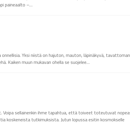
pi paineaalto –…
onnellisia. Yksi niistä on hajuton, mauton, läpinäkyvä, tavattoman
kehä. Kaiken muun mukavan ohella se suojelee…
t. Voipa sellainenkin ihme tapahtua, että toiveet toteutuvat nopeas
ittia koskeneista tutkimuksista. Jutun lopussa esitin kosmokselle