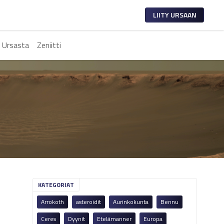
LIITY URSAAN
 Ursasta
Zeniitti
KATEGORIAT
Arrokoth
asteroidit
Aurinkokunta
Bennu
Ceres
Dyynit
Etelämanner
Europa