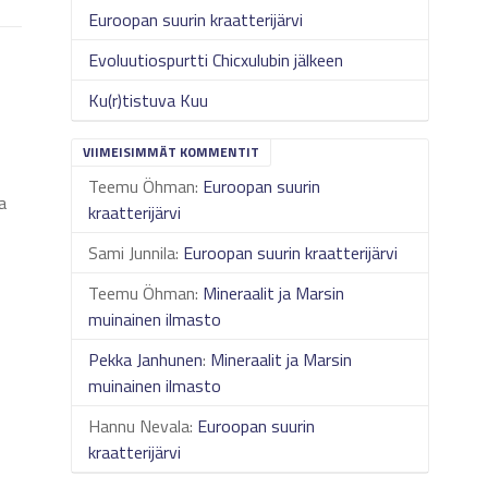
Euroopan suurin kraatterijärvi
Evoluutiospurtti Chicxulubin jälkeen
Ku(r)tistuva Kuu
VIIMEISIMMÄT KOMMENTIT
Teemu Öhman
:
Euroopan suurin
a
kraatterijärvi
Sami Junnila
:
Euroopan suurin kraatterijärvi
Teemu Öhman
:
Mineraalit ja Marsin
muinainen ilmasto
Pekka Janhunen
:
Mineraalit ja Marsin
muinainen ilmasto
Hannu Nevala
:
Euroopan suurin
kraatterijärvi