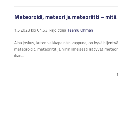
Meteoroidi, meteori ja meteoriitti – mitä
1.5.2023 klo 04.53, kirjoittaja
Teemu Öhman
Aina joskus, kuten vaikkapa näin vappuna, on hyvä hiljent
meteoroidit, meteoriitit ja niihin läheisesti liittyvät meteo
ihan…