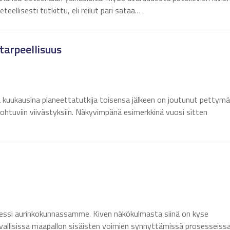
teellisesti tutkittu, eli reilut pari sataa…
arpeellisuus
kuukausina planeettatutkija toisensa jälkeen on joutunut pettym
ä johtuviin viivästyksiin. Näkyvimpänä esimerkkinä vuosi sitten
sessi aurinkokunnassamme. Kiven näkökulmasta siinä on kyse
allisissa maapallon sisäisten voimien synnyttämissä prosesseiss