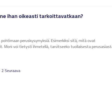
 ne ihan oikeasti tarkoittavatkaan?
yä pohtimaan peruskysymyksiä. Esimerkiksi sitä, mitä ovat
rit. Moni voi tietysti ihmetellä, tarvitseeko tuollaisesta perusasiast
1
2
Seuraava