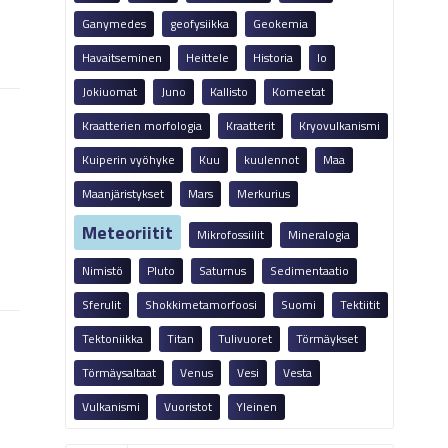
Ganymedes
geofysiikka
Geokemia
Havaitseminen
Heittele
Historia
Io
Jokiuomat
Juno
Kallisto
Komeetat
Kraatterien morfologia
Kraatterit
Kryovulkanismi
Kuiperin vyöhyke
Kuu
kuulennot
Maa
Maanjäristykset
Mars
Merkurius
Meteoriitit
Mikrofossiilit
Mineralogia
Nimistö
Pluto
Saturnus
Sedimentaatio
Sferulit
Shokkimetamorfoosi
Suomi
Tektiitit
Tektoniikka
Titan
Tulivuoret
Törmäykset
Törmäysaltaat
Venus
Vesi
Vesta
Vulkanismi
Vuoristot
Yleinen