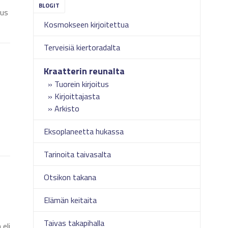
nus
Kosmokseen kirjoitettua
Terveisiä kiertoradalta
Kraatterin reunalta
Tuorein kirjoitus
Kirjoittajasta
Arkisto
Eksoplaneetta hukassa
Tarinoita taivasalta
Otsikon takana
Elämän keitaita
Taivas takapihalla
eli