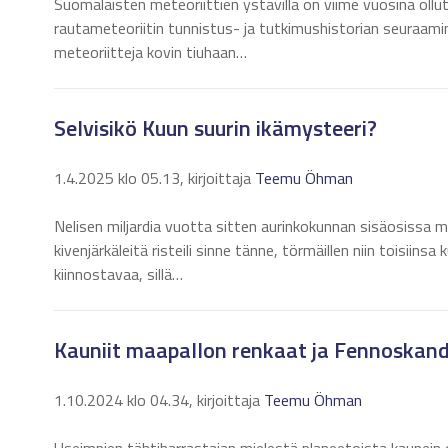
Suomalaisten meteoriittien ystävillä on viime vuosina ollut
rautameteoriitin tunnistus- ja tutkimushistorian seuraamin
meteoriitteja kovin tiuhaan…
Selvisikö Kuun suurin ikämysteeri?
1.4.2025 klo 05.13, kirjoittaja
Teemu Öhman
Nelisen miljardia vuotta sitten aurinkokunnan sisäosissa me
kivenjärkäleitä risteili sinne tänne, törmäillen niin toisii
kiinnostavaa, sillä…
Kauniit maapallon renkaat ja Fennoskand
1.10.2024 klo 04.34, kirjoittaja
Teemu Öhman