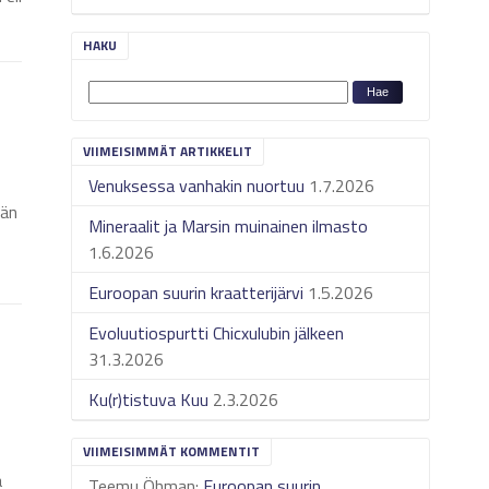
HAKU
VIIMEISIMMÄT ARTIKKELIT
Venuksessa vanhakin nuortuu
1.7.2026
ään
Mineraalit ja Marsin muinainen ilmasto
1.6.2026
Euroopan suurin kraatterijärvi
1.5.2026
Evoluutiospurtti Chicxulubin jälkeen
31.3.2026
Ku(r)tistuva Kuu
2.3.2026
VIIMEISIMMÄT KOMMENTIT
a
Teemu Öhman
:
Euroopan suurin