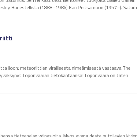
n Saturnus. Sen renkaat ovat kiehtoneet tutkijoita Galileo Galilein
 Chesley Bonestellista (1888–1986) Kari Peitsamoon (1957–). Satur
iitti
etta iloon: meteoriittien virallisesta nimeämisestä vastaava The
 hyväksynyt Löpönvaaran tietokantaansa! Löpönvaara on täten
ahansa tieteenalan ydinasioita. Myös avaruudesta putoilevien kivien 