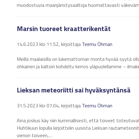
muodostuvia maanjäristysaaltoja huomattavasti väkeväm
Marsin tuoreet kraatterikentät
14.6.2023 klo 11.52, kirjoittaja
Teemu Öhman
Meillä maalaisilla on lukemattoman monta hyvää syytä olla 
ohkainen ja kaltoin kohdeltu kerros yläpuolellamme – ilma
Lieksan meteoriitti sai hyväksyntänsä
31.5.2023 klo 07.04, kirjoittaja
Teemu Öhman
Aina joskus käy niin kummallisesti, että toiveet toteutuva
Huhtikuun lopulla kirjoittelin uusista Lieksan rautameteori
vienon toiveen,…