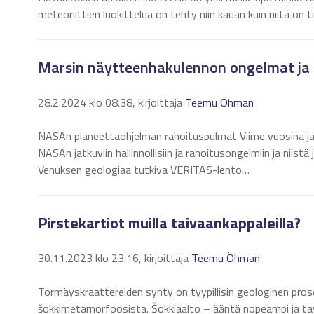
meteoriittien luokittelua on tehty niin kauan kuin niitä on tie
Marsin näytteenhakulennon ongelmat ja t
28.2.2024 klo 08.38, kirjoittaja
Teemu Öhman
NASAn planeettaohjelman rahoituspulmat Viime vuosina ja 
NASAn jatkuviin hallinnollisiin ja rahoitusongelmiin ja niist
Venuksen geologiaa tutkiva VERITAS-lento…
Pirstekartiot muilla taivaankappaleilla?
30.11.2023 klo 23.16, kirjoittaja
Teemu Öhman
Törmäyskraattereiden synty on tyypillisin geologinen pro
šokkimetamorfoosista. Šokkiaalto – ääntä nopeampi ja tav