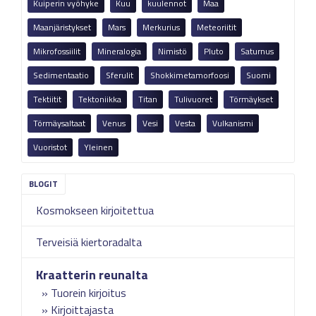
Kuiperin vyöhyke
Kuu
kuulennot
Maa
Maanjäristykset
Mars
Merkurius
Meteoriitit
Mikrofossiilit
Mineralogia
Nimistö
Pluto
Saturnus
Sedimentaatio
Sferulit
Shokkimetamorfoosi
Suomi
Tektiitit
Tektoniikka
Titan
Tulivuoret
Törmäykset
Törmäysaltaat
Venus
Vesi
Vesta
Vulkanismi
Vuoristot
Yleinen
Kosmokseen kirjoitettua
Terveisiä kiertoradalta
Kraatterin reunalta
Tuorein kirjoitus
Kirjoittajasta