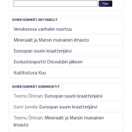
VIIMEISIMMÄT ARTIKKELIT
Venuksessa vanhakin nuortuu
Mineraalit ja Marsin muinainen ilmasto
Euroopan suurin kraatterijärvi
Evoluutiospurtti Chicxulubin jälkeen
Ku(r)tistuva Kuu
VIIMEISIMMÄT KOMMENTIT
Teemu Öhman
:
Euroopan suurin kraatterijärvi
Sami Junnila
:
Euroopan suurin kraatterijärvi
Teemu Öhman
:
Mineraalit ja Marsin muinainen
ilmasto