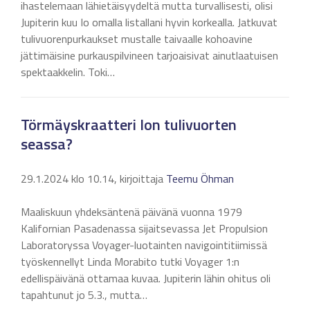
ihastelemaan lähietäisyydeltä mutta turvallisesti, olisi
Jupiterin kuu Io omalla listallani hyvin korkealla. Jatkuvat
tulivuorenpurkaukset mustalle taivaalle kohoavine
jättimäisine purkauspilvineen tarjoaisivat ainutlaatuisen
spektaakkelin. Toki…
Törmäyskraatteri Ion tulivuorten
seassa?
29.1.2024 klo 10.14, kirjoittaja
Teemu Öhman
Maaliskuun yhdeksäntenä päivänä vuonna 1979
Kalifornian Pasadenassa sijaitsevassa Jet Propulsion
Laboratoryssa Voyager-luotainten navigointitiimissä
työskennellyt Linda Morabito tutki Voyager 1:n
edellispäivänä ottamaa kuvaa. Jupiterin lähin ohitus oli
tapahtunut jo 5.3., mutta…