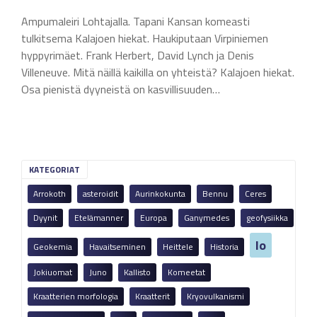
Ampumaleiri Lohtajalla. Tapani Kansan komeasti
tulkitsema Kalajoen hiekat. Haukiputaan Virpiniemen
hyppyrimäet. Frank Herbert, David Lynch ja Denis
Villeneuve. Mitä näillä kaikilla on yhteistä? Kalajoen hiekat.
Osa pienistä dyyneistä on kasvillisuuden…
KATEGORIAT
Arrokoth
asteroidit
Aurinkokunta
Bennu
Ceres
Dyynit
Etelämanner
Europa
Ganymedes
geofysiikka
Io
Geokemia
Havaitseminen
Heittele
Historia
Jokiuomat
Juno
Kallisto
Komeetat
Kraatterien morfologia
Kraatterit
Kryovulkanismi