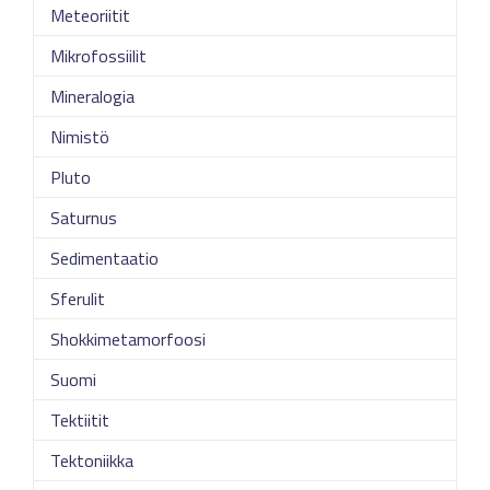
Meteoriitit
Mikrofossiilit
Mineralogia
Nimistö
Pluto
Saturnus
Sedimentaatio
Sferulit
Shokkimetamorfoosi
Suomi
Tektiitit
Tektoniikka