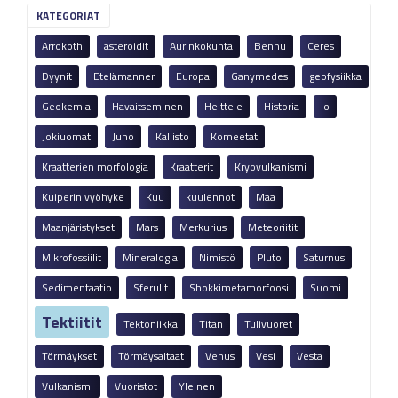
KATEGORIAT
Arrokoth
asteroidit
Aurinkokunta
Bennu
Ceres
Dyynit
Etelämanner
Europa
Ganymedes
geofysiikka
Geokemia
Havaitseminen
Heittele
Historia
Io
Jokiuomat
Juno
Kallisto
Komeetat
Kraatterien morfologia
Kraatterit
Kryovulkanismi
Kuiperin vyöhyke
Kuu
kuulennot
Maa
Maanjäristykset
Mars
Merkurius
Meteoriitit
Mikrofossiilit
Mineralogia
Nimistö
Pluto
Saturnus
Sedimentaatio
Sferulit
Shokkimetamorfoosi
Suomi
Tektiitit
Tektoniikka
Titan
Tulivuoret
Törmäykset
Törmäysaltaat
Venus
Vesi
Vesta
Vulkanismi
Vuoristot
Yleinen