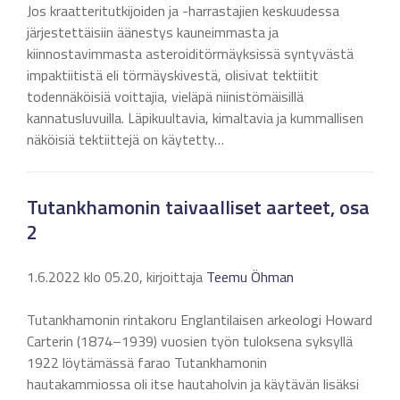
Jos kraatteritutkijoiden ja -harrastajien keskuudessa
järjestettäisiin äänestys kauneimmasta ja
kiinnostavimmasta asteroiditörmäyksissä syntyvästä
impaktiitistä eli törmäyskivestä, olisivat tektiitit
todennäköisiä voittajia, vieläpä niinistömäisillä
kannatusluvuilla. Läpikuultavia, kimaltavia ja kummallisen
näköisiä tektiittejä on käytetty…
Tutankhamonin taivaalliset aarteet, osa
2
1.6.2022 klo 05.20, kirjoittaja
Teemu Öhman
Tutankhamonin rintakoru Englantilaisen arkeologi Howard
Carterin (1874–1939) vuosien työn tuloksena syksyllä
1922 löytämässä farao Tutankhamonin
hautakammiossa oli itse hautaholvin ja käytävän lisäksi