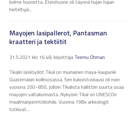
kolme huonetta. Eteishuone oli täynnä hujan hajan
heiteltyjä…
Mayojen lasipallerot, Pantasman
kraatteri ja tektiitit
31.5.2021 klo 16.48, kirjoittaja
Teemu Öhman
Tikalin lasilöydöt Tikal on muinainen maya-kaupunki
Guatemalan koillisosassa. Sen kukoistuskausi oli noin
vuosina 200–850, jolloin Tikalista hallittiin suurta osaa
mayojen valtakunnasta. Nykyisin Tikal on UNESCOn
maailmanperintökohde. Vuonna 1984 arkeologit
tutkivat…