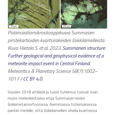
Polarisaatiomikroskooppikuvia Summasen
pirstekartioiden kvartsirakeiden šokkilamelleista
.
Kuva: Hietala S. et al. 2023.
Summanen structure:
Further geological and geophysical evidence of a
meteorite impact event in Central Finland.
Meteoritics & Planetary Science 58(7):1002–
1017 /
CC BY 4.0
.
Vuoden 2018 artikkeli ja tuore tutkimus tuovat esiin
myös mielenkiintoisia eroja Summasen kivien
šokkimetamorfoosissa. Aiemmassa tutkimuksessa
pantiin merkille, että šokkilamellien ohella kvartsissa