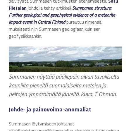
päivitystä Summasen tutkimusten etenemisestä.
Satu
Hietalan
johdolla tehty artikkeli
Summanen structure:
Further geological and geophysical evidence of a meteorite
impact event in Central Finland
pureutuu nimensä
mukaisesti niin Summasen geologiaan kuin sen
geofysiikkaankin.
Summanen näyttää päällepäin aivan tavalliselta
kauniilta pieneltä suomalaiselta metsien ja
peltojen ympäröimältä järveltä. Kuva: T. Öhman.
Johde- ja painovoima-anomaliat
Summasen löytymiseen johtanut
sähkönjohtavuuspoikkeama oli uusissakin tutkimuksissa