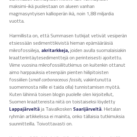
maksimi-ikä puolestaan on alueen vanhan
magmasyntyisen kallioperän ikä, noin 1,88 miljardia
vuotta.
Harmillista on, että Summasen tutkijat vetivät vesiperän
etsiessään sedimenttikivistä hieman epämääräisiä
mikrofossiileja,
akritarkkeja,
joiden avulla suomalaisiakin
kraatterintäytesedimenttejä on perinteisesti ajoitettu.
Viime vuosina mikrofossiilitutkimus on kuitenkin ottanut
aimo harppauksia eteenpäin pienten hiilipitoisten
fossiilien (
small carbonaceous fossils,
vakiintunutta
suomennosta niille ei taida olla) tunnistamisen myötä.
Kuten lähinnä toisen blogin puolelle olen kirjoitellut,
Suomen kraattereista niitä on toistaiseksi löydetty
Lappajärveltä
ja Taivalkosken
Saarijärveltä
.
Hietalan
ryhmän artikkelissa ei mainita, onko tällaisia tutkimuksia
suunnitteilla. Toivottavasti on.