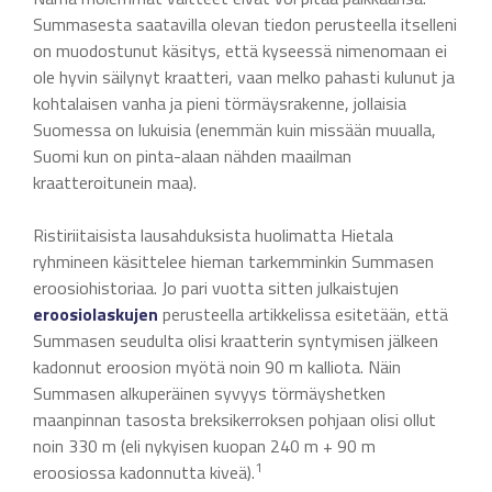
Summasesta saatavilla olevan tiedon perusteella itselleni
on muodostunut käsitys, että kyseessä nimenomaan ei
ole hyvin säilynyt kraatteri, vaan melko pahasti kulunut ja
kohtalaisen vanha ja pieni törmäysrakenne, jollaisia
Suomessa on lukuisia (enemmän kuin missään muualla,
Suomi kun on pinta-alaan nähden maailman
kraatteroitunein maa).
Ristiriitaisista lausahduksista huolimatta Hietala
ryhmineen käsittelee hieman tarkemminkin Summasen
eroosiohistoriaa. Jo pari vuotta sitten julkaistujen
eroosiolaskujen
perusteella artikkelissa esitetään, että
Summasen seudulta olisi kraatterin syntymisen jälkeen
kadonnut eroosion myötä noin 90 m kalliota. Näin
Summasen alkuperäinen syvyys törmäyshetken
maanpinnan tasosta breksikerroksen pohjaan olisi ollut
noin 330 m (eli nykyisen kuopan 240 m + 90 m
1
eroosiossa kadonnutta kiveä).