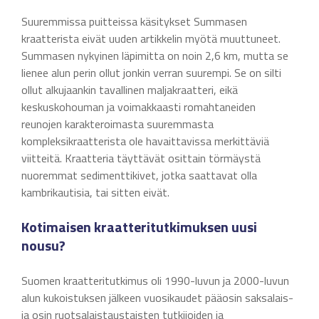
Suuremmissa puitteissa käsitykset Summasen
kraatterista eivät uuden artikkelin myötä muuttuneet.
Summasen nykyinen läpimitta on noin 2,6 km, mutta se
lienee alun perin ollut jonkin verran suurempi. Se on silti
ollut alkujaankin tavallinen maljakraatteri, eikä
keskuskohouman ja voimakkaasti romahtaneiden
reunojen karakteroimasta suuremmasta
kompleksikraatterista ole havaittavissa merkittäviä
viitteitä. Kraatteria täyttävät osittain törmäystä
nuoremmat sedimenttikivet, jotka saattavat olla
kambrikautisia, tai sitten eivät.
Kotimaisen kraatteritutkimuksen uusi
nousu?
Suomen kraatteritutkimus oli 1990-luvun ja 2000-luvun
alun kukoistuksen jälkeen vuosikaudet pääosin saksalais-
ja osin ruotsalaistaustaisten tutkijoiden ja