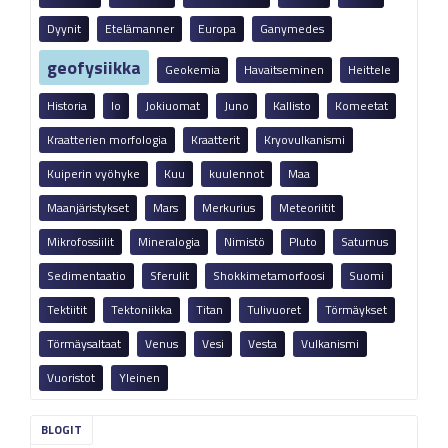
Dyynit
Etelämanner
Europa
Ganymedes
geofysiikka
Geokemia
Havaitseminen
Heittele
Historia
Io
Jokiuomat
Juno
Kallisto
Komeetat
Kraatterien morfologia
Kraatterit
Kryovulkanismi
Kuiperin vyöhyke
Kuu
kuulennot
Maa
Maanjäristykset
Mars
Merkurius
Meteoriitit
Mikrofossiilit
Mineralogia
Nimistö
Pluto
Saturnus
Sedimentaatio
Sferulit
Shokkimetamorfoosi
Suomi
Tektiitit
Tektoniikka
Titan
Tulivuoret
Törmäykset
Törmäysaltaat
Venus
Vesi
Vesta
Vulkanismi
Vuoristot
Yleinen