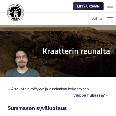
LIITY URSAAN
Valikko
Kraatterin reunalta
«
Arrokothin möykyt ja kumiankan kokoaminen
Vaippa hukassa?
»
Summasen syväluotaus