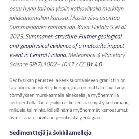
osuu hyvin tarkoin yksiin katkoviivalla merkityn
johdeanomalian kanssa. Musta viiva osoittaa
Summasjärven rantaviivan. Kuva: Hietala S. et al.
2023.
Summanen structure: Further geological
and geophysical evidence of a meteorite impact
event in Central Finland.
Meteoritics & Planetary
Science 58(7):1002–1017 /
CC BY 4.0
.
Geofysiikan perusteella keskisuomalaiseen graniittiin on
siis aikoinaan isketty kuoppa, jota on osittain täyttynyt
törmäyksen murskaamalla aineksella ja myöhemmillä
sedimenteillä. Geofysiikka ei kuitenkaan pysty kertomaan,
millaisia tai minkä ikäisiä nämä myöhemmät kerrostumat
ovat. Tähän tarvitaan perinteistä geologiaa.
Sedimenttejä ja šokkilamelleja