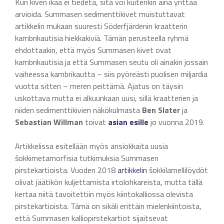
Kun kiven ikää ei tiedetä, sitä voi kuitenkin aina yrittää
arvioida. Summasen sedimenttikivet muistuttavat
artikkelin mukaan suuresti Söderfjärdenin kraatterin
kambrikautisia hiekkakiviä. Tämän perusteella ryhmä
ehdottaakin, että myös Summasen kivet ovat
kambrikautisia ja että Summasen seutu oli ainakin jossain
vaiheessa kambrikautta – siis pyöreästi puolisen miljardia
vuotta sitten – meren peittämä. Ajatus on täysin
uskottava mutta ei alkuunkaan uusi, sillä kraatterien ja
niiden sedimenttikivien näkökulmasta
Ben Slater
ja
Sebastian Willman
toivat
asian
esille
jo vuonna 2019.
Artikkelissa esitellään myös ansiokkaita uusia
šokkimetamorfisia tutkimuksia Summasen
pirstekartioista. Vuoden 2018
artikkelin
šokkilamellilöydöt
olivat jäätikön kuljettamista irtolohkareista, mutta tällä
kertaa niitä tavoitettiin myös kiintokalliossa olevista
pirstekartioista. Tämä on sikäli erittäin mielenkiintoista,
että Summasen kalliopirstekartiot sijaitsevat