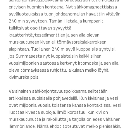
erityisen huomion kohteena. Nyt sähkömagneettisissa
syväluotauksissa tuon johdeanomalian havaittiin yltävän
240 m:n syvyyteen. Tämän Hietala ja kumppanit
tulkitsivat osoittavan syvyyttä
kraatterintäytesedimenttien ja sen alla olevan
murskautuneen kiven eli törmäysbreksiakerroksen
alapintaan. Tuollainen 240 m syvä kuoppa siis syntyisi,
jos Summasesta nyt kuopaistaisiin kaikki siihen
vuosimiljoonien saatossa kertynyt irtomoska ja sen alla
oleva törmäyksessä ruhjottu, alkujaan melko löyhä
kivimurska pois.
Varsinainen sähkönjohtavuuspoikkeama selitetään
artikkelissa suolaisella pohjavedellä. Kun kiviaines ja vesi
ovat miljoonia vuosia toistensa kanssa kontaktissa, vesi
liuottaa kivestä suoloja. Ilmiö korostuu, kun kivi on
murskautunutta ja rakoillutta ja tarjolla on edes vähäinen
lämmönlähde. Nämä ehdot toteutuvat melko pienissäkin,