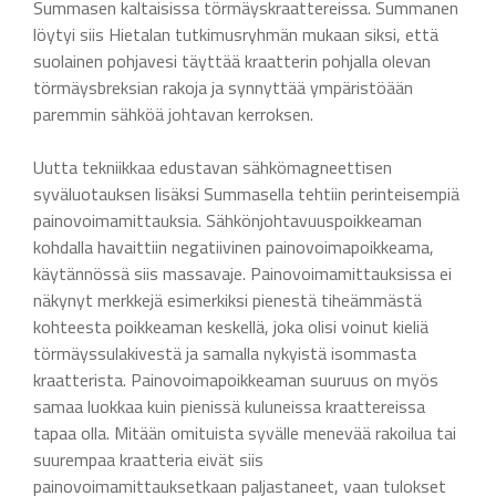
Summasen kaltaisissa törmäyskraattereissa. Summanen
löytyi siis Hietalan tutkimusryhmän mukaan siksi, että
suolainen pohjavesi täyttää kraatterin pohjalla olevan
törmäysbreksian rakoja ja synnyttää ympäristöään
paremmin sähköä johtavan kerroksen.
Uutta tekniikkaa edustavan sähkömagneettisen
syväluotauksen lisäksi Summasella tehtiin perinteisempiä
painovoimamittauksia. Sähkönjohtavuuspoikkeaman
kohdalla havaittiin negatiivinen painovoimapoikkeama,
käytännössä siis massavaje. Painovoimamittauksissa ei
näkynyt merkkejä esimerkiksi pienestä tiheämmästä
kohteesta poikkeaman keskellä, joka olisi voinut kieliä
törmäyssulakivestä ja samalla nykyistä isommasta
kraatterista. Painovoimapoikkeaman suuruus on myös
samaa luokkaa kuin pienissä kuluneissa kraattereissa
tapaa olla. Mitään omituista syvälle menevää rakoilua tai
suurempaa kraatteria eivät siis
painovoimamittauksetkaan paljastaneet, vaan tulokset