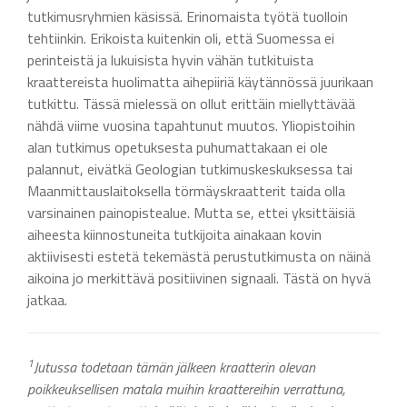
tutkimusryhmien käsissä. Erinomaista työtä tuolloin
tehtiinkin. Erikoista kuitenkin oli, että Suomessa ei
perinteistä ja lukuisista hyvin vähän tutkituista
kraattereista huolimatta aihepiiriä käytännössä juurikaan
tutkittu. Tässä mielessä on ollut erittäin miellyttävää
nähdä viime vuosina tapahtunut muutos. Yliopistoihin
alan tutkimus opetuksesta puhumattakaan ei ole
palannut, eivätkä Geologian tutkimuskeskuksessa tai
Maanmittauslaitoksella törmäyskraatterit taida olla
varsinainen painopistealue. Mutta se, ettei yksittäisiä
aiheesta kiinnostuneita tutkijoita ainakaan kovin
aktiivisesti estetä tekemästä perustutkimusta on näinä
aikoina jo merkittävä positiivinen signaali. Tästä on hyvä
jatkaa.
1
Jutussa todetaan tämän jälkeen kraatterin olevan
poikkeuksellisen matala muihin kraattereihin verrattuna,