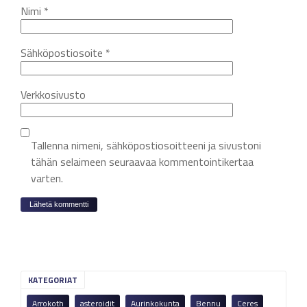
Nimi
*
Sähköpostiosoite
*
Verkkosivusto
Tallenna nimeni, sähköpostiosoitteeni ja sivustoni
tähän selaimeen seuraavaa kommentointikertaa
varten.
KATEGORIAT
Arrokoth
asteroidit
Aurinkokunta
Bennu
Ceres