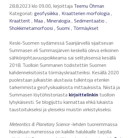
28.8.2023 klo 09.00, kirjoittaja
Teemu Öhman
Kategoriat:
geofysiikka
,
Kraatterien morfologia
,
Kraatterit
,
Maa
,
Mineralogia
,
Sedimentaatio
,
Shokkimetamorfoosi
,
Suomi
,
Törmäykset
Keski-Suomen sydämessä Saarijärvellä sijaitsevan
Summasen eli Summasjärven keskellä oleva erikoinen
sähkönjohtavuuspoikkeama sai selityksensä kesällä
2018. Tuolloin Summanen todistettiin Suomen
kahdenneksitoista törmäyskraatteriksi. Kesällä 2020
puolestaan julkaistiin alustavia tulkintoja etenkin
tarkemmista geofysikaalisista mittauksista. Niistä ja
Summasen löytöhistoriasta
kirjoittelinkin
tuolloin
lyhykäisesti. Se blogijuttu kannattaa ehkä lukaista
taustoitukseksi ja yleiseksi muistin virkistykseksi.
Meteoritics & Planetary Science
-lehden tuoreimmassa
heinäkuun numerossa on kaikille halukkaille tarjolla