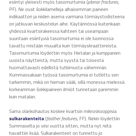
esiintyi yleisesti myös tasomurtumia (
planar fractures,
PF). Ne ovat šokkilamelleja alhaisemman paineen
indikaattori ja niiden asema varmana törmäystodisteena
on jatkuvan keskustelun aihe. Käytännössä kuitenkaan
yhdessä kvartsirakeessa kahteen tai useampaan
suuntaan esiintyviä tasomurtumia ei ole luonnossa
tavattu mistään muualta kuin törmäyskraattereista.
Tasomurtumia löydettiin myös Hietalan ja kumppanien
uusista näytteistä, mutta syystä tai toisesta
huomattavasti edellistä tutkimusta vähemmän.
Kummassakaan työssä tasomurtumia ei tutkittu sen
tarkemmin, mikä on hieman sääli, sillä monessa mielessä
korkeamman šokkipaineen ilmiöt tunnetaan paremmin
kuin matalan.
Sama olankohautus koskee kvartsin mikroskooppisia
sulkarakenteita
(
feather features,
FF). Nekin löydettiin
Summaselta jo viisi vuotta sitten, mutta nyt niitä
havaittiin lisää. Sulkarakenteet on tunnettu jo