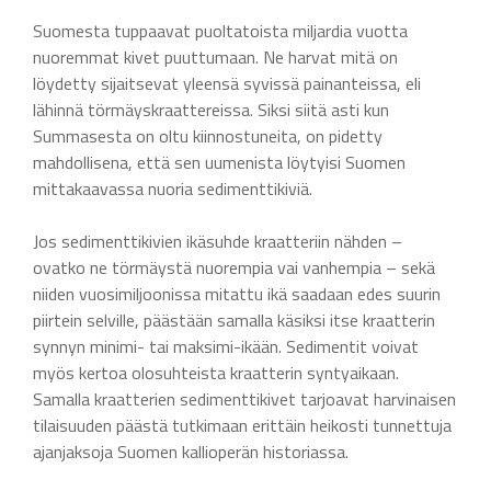
Suomesta tuppaavat puoltatoista miljardia vuotta
nuoremmat kivet puuttumaan. Ne harvat mitä on
löydetty sijaitsevat yleensä syvissä painanteissa, eli
lähinnä törmäyskraattereissa. Siksi siitä asti kun
Summasesta on oltu kiinnostuneita, on pidetty
mahdollisena, että sen uumenista löytyisi Suomen
mittakaavassa nuoria sedimenttikiviä.
Jos sedimenttikivien ikäsuhde kraatteriin nähden –
ovatko ne törmäystä nuorempia vai vanhempia – sekä
niiden vuosimiljoonissa mitattu ikä saadaan edes suurin
piirtein selville, päästään samalla käsiksi itse kraatterin
synnyn minimi- tai maksimi-ikään. Sedimentit voivat
myös kertoa olosuhteista kraatterin syntyaikaan.
Samalla kraatterien sedimenttikivet tarjoavat harvinaisen
tilaisuuden päästä tutkimaan erittäin heikosti tunnettuja
ajanjaksoja Suomen kallioperän historiassa.