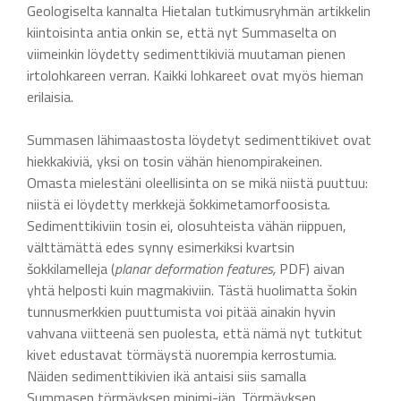
Geologiselta kannalta Hietalan tutkimusryhmän artikkelin
kiintoisinta antia onkin se, että nyt Summaselta on
viimeinkin löydetty sedimenttikiviä muutaman pienen
irtolohkareen verran. Kaikki lohkareet ovat myös hieman
erilaisia.
Summasen lähimaastosta löydetyt sedimenttikivet ovat
hiekkakiviä, yksi on tosin vähän hienompirakeinen.
Omasta mielestäni oleellisinta on se mikä niistä puuttuu:
niistä ei löydetty merkkejä šokkimetamorfoosista.
Sedimenttikiviin tosin ei, olosuhteista vähän riippuen,
välttämättä edes synny esimerkiksi kvartsin
šokkilamelleja (
planar deformation features,
PDF) aivan
yhtä helposti kuin magmakiviin. Tästä huolimatta šokin
tunnusmerkkien puuttumista voi pitää ainakin hyvin
vahvana viitteenä sen puolesta, että nämä nyt tutkitut
kivet edustavat törmäystä nuorempia kerrostumia.
Näiden sedimenttikivien ikä antaisi siis samalla
Summasen törmäyksen minimi-iän. Törmäyksen