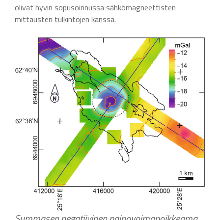
olivat hyvin sopusoinnussa sähkömagneettisten
mittausten tulkintojen kanssa.
Summasen negatiivinen painovoimapoikkeama