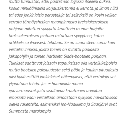
mutta tunnustan, ettei päätelmän logiikka itselleni aukea,
koska minkäänlaisia korjauskertomia ei kerrota, ja ilman niitä
tai edes jonkinlaisia perusteluja tai selityksiä on kovin vaikea
verrata törmäyshetken maanpinnasta breksiakerroksen
pohjaan mitattua syvyyttä kraatterin reunan harjalta
breksiakerroksen pintaan mitattuun syvyyteen, kuten
artikkelissa ilmeisesti tehdään. Se on suunnilleen sama kuin
vertailisi ihmisiä, joista toinen on mitattu päälaelta
jalkapohjiin ja toinen hartioilta Slade-bootsien pohjaan.
Tulokset saattavat joissain tapauksissa olla vertailukelpoisia,
mutta bootsien paksuudesta sekä pään ja kaulan pituudesta
olisi hyvä esittää jonkinlaiset näkemykset, että vertailuja voi
ylipäätään tehdä. Jos ei huomioida monia
epävarmuustekijöitä sisältävää kraatterien arvioitua
eroosiota vaan vertaillaan ainoastaan nykyisin havaittavissa
olevia rakenteita, esimerkiksi Iso-Naakkima ja Saarijärvi ovat
Summasta matalampia.