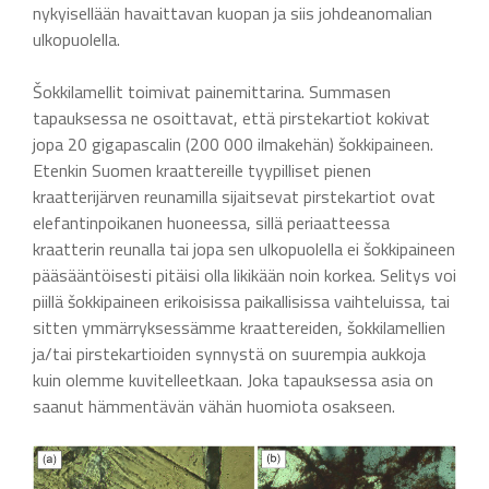
nykyisellään havaittavan kuopan ja siis johdeanomalian
ulkopuolella.
Šokkilamellit toimivat painemittarina. Summasen
tapauksessa ne osoittavat, että pirstekartiot kokivat
jopa 20 gigapascalin (200 000 ilmakehän) šokkipaineen.
Etenkin Suomen kraattereille tyypilliset pienen
kraatterijärven reunamilla sijaitsevat pirstekartiot ovat
elefantinpoikanen huoneessa, sillä periaatteessa
kraatterin reunalla tai jopa sen ulkopuolella ei šokkipaineen
pääsääntöisesti pitäisi olla likikään noin korkea. Selitys voi
piillä šokkipaineen erikoisissa paikallisissa vaihteluissa, tai
sitten ymmärryksessämme kraattereiden, šokkilamellien
ja/tai pirstekartioiden synnystä on suurempia aukkoja
kuin olemme kuvitelleetkaan. Joka tapauksessa asia on
saanut hämmentävän vähän huomiota osakseen.