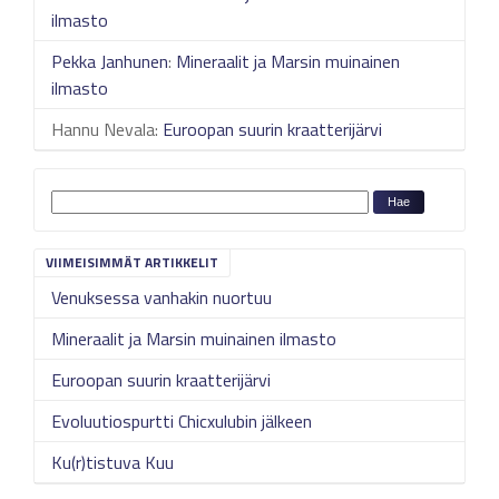
ilmasto
Pekka Janhunen
:
Mineraalit ja Marsin muinainen
ilmasto
Hannu Nevala
:
Euroopan suurin kraatterijärvi
VIIMEISIMMÄT ARTIKKELIT
Venuksessa vanhakin nuortuu
Mineraalit ja Marsin muinainen ilmasto
Euroopan suurin kraatterijärvi
Evoluutiospurtti Chicxulubin jälkeen
Ku(r)tistuva Kuu