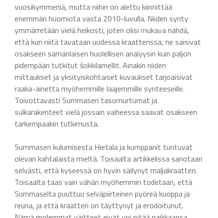
vuosikymmeniä, mutta niihin on alettu kiinnittää
enemmän huomiota vasta 2010-luvulla. Niiden synty
ymmärretään vielä heikosti, joten olisi mukava nähdä,
että kun niitä tavataan uudessa kraatterissa, ne saisivat
osakseen samanlaisen huolellisen analyysin kuin paljon
pidempään tutkitut šokkilamellit. Ainakin niiden
mittaukset ja yksityiskohtaiset kuvaukset tarjoaisivat
raaka-ainetta myöhemmille laajemmille synteeseille.
Toivottavasti Summasen tasomurtumat ja
sulkarakenteet vielä jossain vaiheessa saavat osakseen
tarkempaakin tutkimusta.
Summasen kulumisesta Hietala ja kumppanit tuntuvat
olevan kahtalaista mieltä. Toisaalta artikkelissa sanotaan
selvästi, että kyseessä on hyvin säilynyt maljakraatteri.
Toisaalta taas vain vähän myöhemmin todetaan, että
Summaselta puuttuu selväpiirteinen pyöreä kuoppa ja
reuna, ja että kraatteri on täyttynyt ja erodoitunut.
Nämä molemmat väitteet eivät voi pitää paikkaansa.