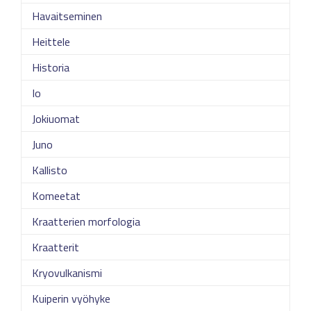
Havaitseminen
Heittele
Historia
Io
Jokiuomat
Juno
Kallisto
Komeetat
Kraatterien morfologia
Kraatterit
Kryovulkanismi
Kuiperin vyöhyke