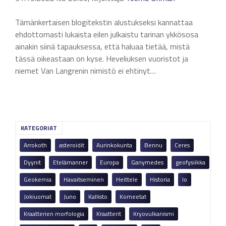
Tämänkertaisen blogitekstin alustukseksi kannattaa
ehdottomasti lukaista eilen julkaistu tarinan ykkösosa
ainakin siinä tapauksessa, että haluaa tietää, mistä
tässä oikeastaan on kyse. Heveliuksen vuoristot ja
niemet Van Langrenin nimistö ei ehtinyt…
KATEGORIAT
Arrokoth
asteroidit
Aurinkokunta
Bennu
Ceres
Dyynit
Etelämanner
Europa
Ganymedes
geofysiikka
Geokemia
Havaitseminen
Heittele
Historia
Io
Jokiuomat
Juno
Kallisto
Komeetat
Kraatterien morfologia
Kraatterit
Kryovulkanismi