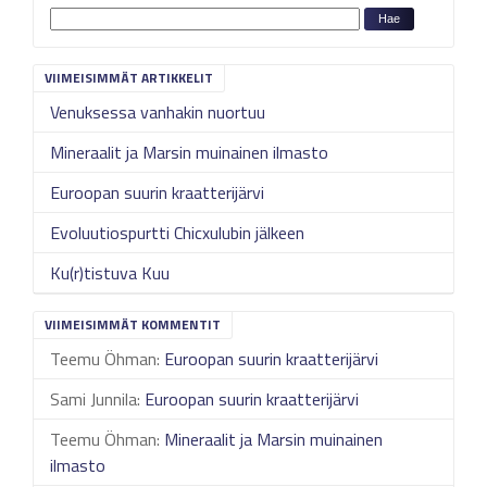
VIIMEISIMMÄT ARTIKKELIT
Venuksessa vanhakin nuortuu
Mineraalit ja Marsin muinainen ilmasto
Euroopan suurin kraatterijärvi
Evoluutiospurtti Chicxulubin jälkeen
Ku(r)tistuva Kuu
VIIMEISIMMÄT KOMMENTIT
Teemu Öhman
:
Euroopan suurin kraatterijärvi
Sami Junnila
:
Euroopan suurin kraatterijärvi
Teemu Öhman
:
Mineraalit ja Marsin muinainen
ilmasto