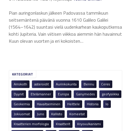
Pian auringonlaskun jälkeen Padovassa tammikuun
seitsemäntenä päivänä vuonna 1610 Galileo Galilei
(1564–1642) suuntasi vielä uudenkarhean kaukoputkensa
kohti Jupiteria. Vain viitisen viikkoa aiemmin hän havainnut
Kuun olevan vuorten ja eri kokoisten…
KATEGORIAT
Arrokoth
asteroidit
Aurinkokunta
Bennu
Ceres
Dyynit
Etelämanner
Europa
Ganymedes
geofysiikka
Geokemia
Havaitseminen
Heittele
Historia
Io
Jokiuomat
Juno
Kallisto
Komeetat
Kraatterien morfologia
Kraatterit
Kryovulkanismi