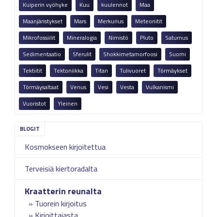
Kuiperin vyöhyke
Kuu
kuulennot
Maa
Maanjäristykset
Mars
Merkurius
Meteoriitit
Mikrofossiilit
Mineralogia
Nimistö
Pluto
Saturnus
Sedimentaatio
Sferulit
Shokkimetamorfoosi
Suomi
Tektiitit
Tektoniikka
Titan
Tulivuoret
Törmäykset
Törmäysaltaat
Venus
Vesi
Vesta
Vulkanismi
Vuoristot
Yleinen
Kosmokseen kirjoitettua
Terveisiä kiertoradalta
Kraatterin reunalta
Tuorein kirjoitus
Kirjoittajasta