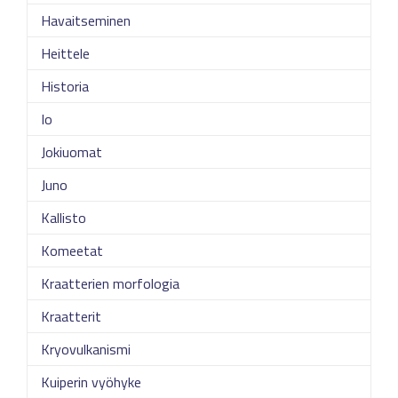
Havaitseminen
Heittele
Historia
Io
Jokiuomat
Juno
Kallisto
Komeetat
Kraatterien morfologia
Kraatterit
Kryovulkanismi
Kuiperin vyöhyke