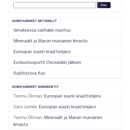
VIIMEISIMMÄT ARTIKKELIT
Venuksessa vanhakin nuortuu
Mineraalit ja Marsin muinainen ilmasto
Euroopan suurin kraatterijärvi
Evoluutiospurtti Chicxulubin jälkeen
Ku(r)tistuva Kuu
VIIMEISIMMÄT KOMMENTIT
Teemu Öhman
:
Euroopan suurin kraatterijärvi
Sami Junnila
:
Euroopan suurin kraatterijärvi
Teemu Öhman
:
Mineraalit ja Marsin muinainen
ilmasto