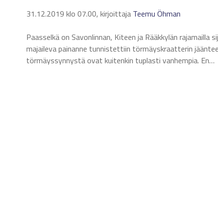
31.12.2019 klo 07.00, kirjoittaja
Teemu Öhman
Paasselkä on Savonlinnan, Kiteen ja Rääkkylän rajamailla s
majaileva painanne tunnistettiin törmäyskraatterin jäänte
törmäyssynnystä ovat kuitenkin tuplasti vanhempia. En…