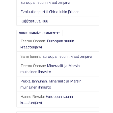
Euroopan suurin kraatterijärvi
Evoluutiospurtti Chicxulubin jälkeen
Ku(r)tistuva Kuu
VIIMEISIMMÄT KOMMENTIT
Teemu Öhman
:
Euroopan suurin
kraatterijärvi
Sami Junnila
:
Euroopan suurin kraatterijärvi
Teemu Öhman
:
Mineraalit ja Marsin
muinainen ilmasto
Pekka Janhunen
:
Mineraalit ja Marsin
muinainen ilmasto
Hannu Nevala
:
Euroopan suurin
kraatterijärvi