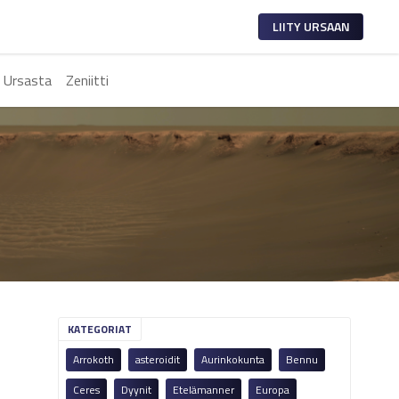
LIITY URSAAN
 Ursasta
Zeniitti
KATEGORIAT
Arrokoth
asteroidit
Aurinkokunta
Bennu
Ceres
Dyynit
Etelämanner
Europa