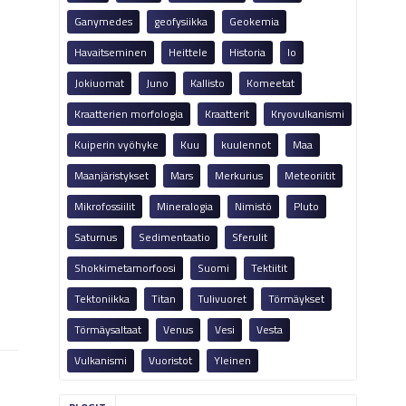
Ganymedes
geofysiikka
Geokemia
Havaitseminen
Heittele
Historia
Io
Jokiuomat
Juno
Kallisto
Komeetat
Kraatterien morfologia
Kraatterit
Kryovulkanismi
Kuiperin vyöhyke
Kuu
kuulennot
Maa
Maanjäristykset
Mars
Merkurius
Meteoriitit
Mikrofossiilit
Mineralogia
Nimistö
Pluto
Saturnus
Sedimentaatio
Sferulit
Shokkimetamorfoosi
Suomi
Tektiitit
Tektoniikka
Titan
Tulivuoret
Törmäykset
Törmäysaltaat
Venus
Vesi
Vesta
Vulkanismi
Vuoristot
Yleinen