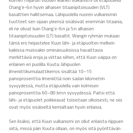
Chang’e-6:n hyvin alhaisen titaanipitoisuuden (VLT)
basalttien hallitsemaa. Lähipuolella nuoren vulkanismin
tuotteet sen sijaan yleensä sisälsivät enemmän titaania,
eli ne olivat kuin Chang’e-6:n ja 5:n alhaisen
titaanipitoisuuden (LT) basaltit. Wangin ryhmän mukaan
tämä ero heijastelee Kuun lähi- ja etäpuolten melkein
kaikissa muissakin ominaisuuksissa havaittavia
merkittäviä eroja ja viittaa siihen, että Kuun vaippa on
erilainen eri puolilla Kuuta: lähipuolen
ilmeniittikumulaattikerros sisältää 10–15
painoprosenttia ilmeniittiä noin sadan kilometrin
syvyydessä, mutta etäpuolella vain kolmisen
painoprosenttia 60–80 km:n syvyydessä. Paitsi että
lähi- ja etäpuolet poikkeavat toisistaan ulkoisesti, ne siis
ovat myös sisäiseltä kemialtaan hyvin erilaisia.
Sen lisäksi, että Kuun vulkanismi on ollut erilaista riippuen
siitä, missä päin Kuuta ollaan, on myös sitä pyörittävän