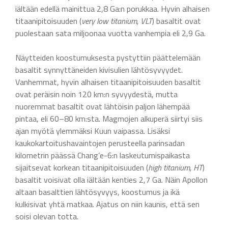
iältään edellä mainittua 2,8 Ga:n porukkaa. Hyvin alhaisen
titaanipitoisuuden (
very low titanium, VLT
) basaltit ovat
puolestaan sata miljoonaa vuotta vanhempia eli 2,9 Ga.
Näytteiden koostumuksesta pystyttiin päättelemään
basaltit synnyttäneiden kivisulien lähtösyvyydet.
Vanhemmat, hyvin alhaisen titaanipitoisuuden basaltit
ovat peräisin noin 120 km:n syvyydestä, mutta
nuoremmat basaltit ovat lähtöisin paljon lähempää
pintaa, eli 60–80 km:sta. Magmojen alkuperä siirtyi siis
ajan myötä ylemmäksi Kuun vaipassa. Lisäksi
kaukokartoitushavaintojen perusteella parinsadan
kilometrin päässä Chang’e-6:n laskeutumispaikasta
sijaitsevat korkean titaanipitoisuuden (
high titanium, HT
)
basaltit voisivat olla iältään kenties 2,7 Ga. Näin Apollon
altaan basalttien lähtösyvyys, koostumus ja ikä
kulkisivat yhtä matkaa. Ajatus on niin kaunis, että sen
soisi olevan totta.