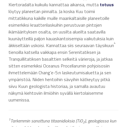
Kiertoradalta kuikuilu kannattaa aikansa, mutta
totuus
löytyy planeetan pinnalta. Ja koska Kuu toimii
mittatikkuna kaikille muille maankaltaisille planeetoille
esimerkiksi kraatterilaskuihin perustuvan pintojen
ikämäärityksen osalta, on uusilta alueilta saatavilla
kuunäytteillä paljon kauaskantoisempia vaikutuksia kuin
4
äkkiseltään uskoisi. Kannattaa siis seuraavan täysikuun
tienoilla katsella vaikkapa ensin Serenitatiksen ja
Tranquillitatiksen basalttien selkeitä värieroja, ja jatkaa
sitten esimerkiksi Oceanus Procellarumin pohjoisosiin
ihmettelemään Chang’e-5:n laskeutumisaluetta ja sen
ympäristöä. Niiden hentoihin sävyihin kätkeytyy pitkä
siivu Kuun geologista historiaa, ja samalla avautuu
näkymä kiehtoviin ilmiöihin syvällä kiertolaisemme
uumenissa.
1
Tarkemmin sanottuna titaanidioksia (TiO
), geologiassa kun
2