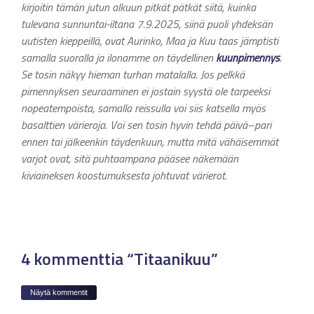
kirjoitin tämän jutun alkuun pitkät pätkät siitä, kuinka
tulevana sunnuntai-iltana 7.9.2025, siinä puoli yhdeksän
uutisten kieppeillä, ovat Aurinko, Maa ja Kuu taas jämptisti
samalla suoralla ja ilonamme on täydellinen
kuunpimennys
.
Se tosin näkyy hieman turhan matalalla. Jos pelkkä
pimennyksen seuraaminen ei jostain syystä ole tarpeeksi
nopeatempoista, samalla reissulla voi siis katsella myös
basalttien värieroja. Voi sen tosin hyvin tehdä päivä–pari
ennen tai jälkeenkin täydenkuun, mutta mitä vähäisemmät
varjot ovat, sitä puhtaampana pääsee näkemään
kiviaineksen koostumuksesta johtuvat värierot.
4 kommenttia “Titaanikuu”
Näytä kommentit