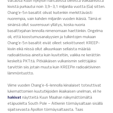
valtaosa Kuun nykyisin nähtävissä olevista vulkaanisista
kivistä purkautui noin 3,9–3,1 miljardia vuotta (Ga) sitten.
Chang’e-5:n basaltit olivat kuitenkin merkittävästi
nuorempia, vain kahden miljardin vuoden ikäisiä. Tämä ei
sinänsä ollut suurensuuri yllätys, koska nuoria
basalttejahan lennolla nimenomaan haettiinkin. Ongelma
oli, että koostumusanalyysien ja tulkintojen mukaan
Chang’e-5:n basaltit eivät olleet sekoittuneet KREEP-
kiviin eikä niissä ollut alkuunkaan sellaista määrää
radioaktiivisia aineita kuin kuviteltiin, vaikka ne kerättiin
keskeltä PKT:tä. Pitkäikäisen vulkanismin selittäjäksi
tarvittiin siis jotain muuta kuin KREEPin radioaktiivinen
lämmöntuotto.
Viime vuoden Chang’e-6-lennolla kiinalaiset toteuttivat
lukemattomien kuututkijoiden ikiaikaisen unelman, eli he
hakivat
näytteitä Kuun Maahan näkymättömältä
etäpuolelta South Pole – Aitkenin törmäysaltaan sisällä
sijaitsevasta Apollon törmäysaltaasta. Taas