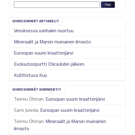
VIIMEISIMMÄT ARTIKKELIT
Venuksessa vanhakin nuortuu
Mineraalit ja Marsin muinainen ilmasto
Euroopan suurin kraatterijärvi
Evoluutiospurtti Chicxulubin jälkeen
Ku(r)tistuva Kuu
VIIMEISIMMÄT KOMMENTIT
Teemu Öhman
:
Euroopan suurin kraatterijärvi
Sami Junnila
:
Euroopan suurin kraatterijärvi
Teemu Öhman
:
Mineraalit ja Marsin muinainen
ilmasto