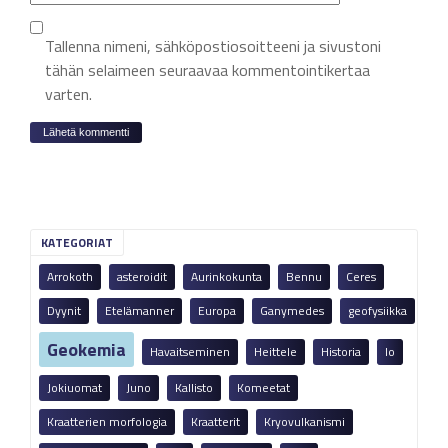
Tallenna nimeni, sähköpostiosoitteeni ja sivustoni
tähän selaimeen seuraavaa kommentointikertaa
varten.
KATEGORIAT
Arrokoth
asteroidit
Aurinkokunta
Bennu
Ceres
Dyynit
Etelämanner
Europa
Ganymedes
geofysiikka
Geokemia
Havaitseminen
Heittele
Historia
Io
Jokiuomat
Juno
Kallisto
Komeetat
Kraatterien morfologia
Kraatterit
Kryovulkanismi