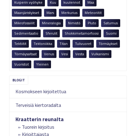
Kuiperin vyöhyke
Kuu
kuulennot
Maa
Maanjäristykset
Mars
Merkurius
Meteoriitit
Mikrofossiilit
Mineralogia
Nimistö
Pluto
Saturnus
Sedimentaatio
Sferulit
Shokkimetamorfoosi
Suomi
Tektiitit
Tektoniikka
Titan
Tulivuoret
Törmäykset
Törmäysaltaat
Venus
Vesi
Vesta
Vulkanismi
Vuoristot
Yleinen
Kosmokseen kirjoitettua
Terveisiä kiertoradalta
Kraatterin reunalta
Tuorein kirjoitus
Kirjoittajasta