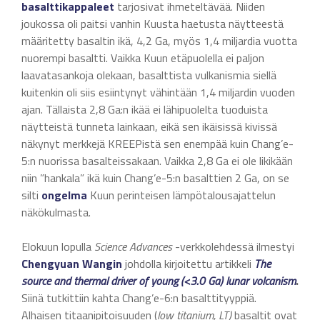
basalttikappaleet
tarjosivat ihmeteltävää. Niiden
joukossa oli paitsi vanhin Kuusta haetusta näytteestä
määritetty basaltin ikä, 4,2 Ga, myös 1,4 miljardia vuotta
nuorempi basaltti. Vaikka Kuun etäpuolella ei paljon
laavatasankoja olekaan, basalttista vulkanismia siellä
kuitenkin oli siis esiintynyt vähintään 1,4 miljardin vuoden
ajan. Tällaista 2,8 Ga:n ikää ei lähipuolelta tuoduista
näytteistä tunneta lainkaan, eikä sen ikäisissä kivissä
näkynyt merkkejä KREEPistä sen enempää kuin Chang’e-
5:n nuorissa basalteissakaan. Vaikka 2,8 Ga ei ole likikään
niin ”hankala” ikä kuin Chang’e-5:n basalttien 2 Ga, on se
silti
ongelma
Kuun perinteisen lämpötalousajattelun
näkökulmasta.
Elokuun lopulla
Science Advances
-verkkolehdessä ilmestyi
Chengyuan Wangin
johdolla kirjoitettu artikkeli
The
source and thermal driver of young (<3.0 Ga) lunar volcanism
.
Siinä tutkittiin kahta Chang’e-6:n basalttityyppiä.
Alhaisen titaanipitoisuuden (
low titanium, LT)
basaltit ovat