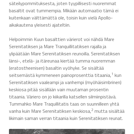
säteilypommituksesta, joten tyypillisesti nuoremmat
basaltit ovat tummempia. Mikään automaatio tämä ei
kuitenkaan välttämättä ole, toisin kuin vielä Apollo-
aikakautena yleisesti ajateltiin.
Helpoimmin Kuun basalttien värierot voi nähdä Mare
Serenitatiksen ja Mare Tranquillitatiksen rajalla ja
ylipäätään Mare Serenitatiksen reunoilla. Serenitatiksen
länsi-, etelä- ja itäreunaa kiertää tumma nuoremman
(eratostheenisen) basaltin vyöhyke. Se sisältää
1
seitsemästä kymmeneen painoprosenttia titaania,
kun
Serenitatiksen vaaleampi ja vanhempi (myöhäisimbrinen)
keskiosa pitää sisällään vain muutaman prosentin
titaania. Väriero on jo kiikarilla katsellen silmiinpistävä.
Tummahko Mare Traquillitatis taas on suunnilleen yhtä
2
vanha kuin Mare Serenitatiksen keskiosa,
mutta sisältää
likimain saman verran titaania kuin Serenitatiksen reunat.