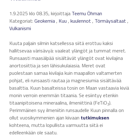
1.9.2025 klo 08.35, kirjoittaja
Teemu Öhman
Kategoriat:
Geokemia
,
Kuu
,
kuulennot
,
Törmäysaltaat
,
Vulkanismi
Kuuta paljain silmin katsellessa siitä erottuu kaksi
hallitsevaa värisävyä: vaaleat ylängöt ja tummat meret.
Runsaasti maasälpää sisältävät ylängöt ovat kivilajina
anortosiittia ja sen lähisukulaiasia. Meret ovat
puolestaan samaa kivilajia kuin maapallon valtamerten
pohjat, eli runsaasti rautaa ja magnesiumia sisältävää
basalttia. Kuun basalteissa tosin on Maan vastaavia kiviä
monin verroin enemmän titaania. Se esiintyy etenkin
titaanipitoisena mineraalina, ilmeniittinä (FeTiO
).
3
Perimmäinen syy ilmeniitin runsaudelle Kuun pinnalla on
ollut vuosikymmenien ajan kiivaan
tutkimuksen
kohteena, mutta lopullista varmuutta siitä ei
edelleenkään ole saatu.