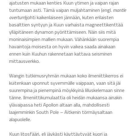
ajatusten mukaan kenties Kuun ytimen ja vaipan rajan
tuntumaan asti. Tämä vaipan muljahtaminen (engl.
mantle
overturn
)johti kaikenlaiseen jännään, kuten erilaisten
basalttien syntyyn ja Kuun varhaista magneettikenttää
ylläpitäneen dynamon pyörittämiseen. Näin siis mitä
moninaisimpien mallien mukaan. Vähänkään suorempia
havaintoja moisesta on hyvin vaikea saada ainakaan
ennen kuin Kuuhun rakennetaan kattava seisminen
mittausverkko.
Wangin tutkimusryhmän mukaan koko ilmeniittikerros ei
kuitenkaan uponnut syvemmälle vaippaan, vaan sitä jäi
suurempina ja pienempinä möykkyinä lilluskelemaan sinne
tänne. Ilmeniittikumulaattia oli heidän mukaansa ainakin
ylävaipassa heti Apollon altaan alla, mahdollisesti
laajemminkin South Pole – Aitkenin törmäysaltaan
alapuolelle.
Kuun litosfääri, eli jäykästi käyttäytyvät kuori ja