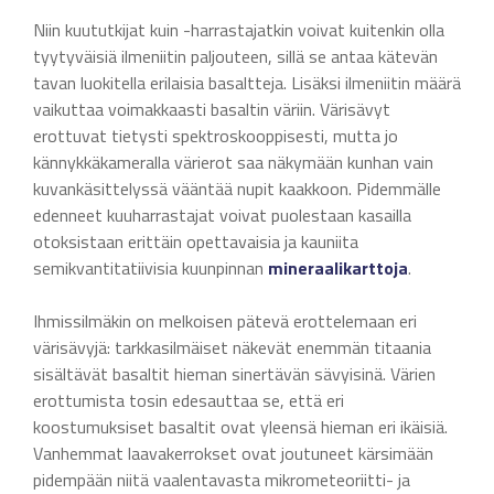
Niin kuututkijat kuin -harrastajatkin voivat kuitenkin olla
tyytyväisiä ilmeniitin paljouteen, sillä se antaa kätevän
tavan luokitella erilaisia basaltteja. Lisäksi ilmeniitin määrä
vaikuttaa voimakkaasti basaltin väriin. Värisävyt
erottuvat tietysti spektroskooppisesti, mutta jo
kännykkäkameralla värierot saa näkymään kunhan vain
kuvankäsittelyssä vääntää nupit kaakkoon. Pidemmälle
edenneet kuuharrastajat voivat puolestaan kasailla
otoksistaan erittäin opettavaisia ja kauniita
semikvantitatiivisia kuunpinnan
mineraalikarttoja
.
Ihmissilmäkin on melkoisen pätevä erottelemaan eri
värisävyjä: tarkkasilmäiset näkevät enemmän titaania
sisältävät basaltit hieman sinertävän sävyisinä. Värien
erottumista tosin edesauttaa se, että eri
koostumuksiset basaltit ovat yleensä hieman eri ikäisiä.
Vanhemmat laavakerrokset ovat joutuneet kärsimään
pidempään niitä vaalentavasta mikrometeoriitti- ja