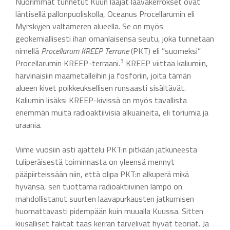
Nuorimmat tunnetut Kuun laajat laavakerrokset ovat
läntisellä pallonpuoliskolla, Oceanus Procellarumin eli
Myrskyjen valtameren alueella. Se on myös
geokemiallisesti ihan omanlaisensa seutu, joka tunnetaan
nimellä
Procellarum KREEP Terrane
(PKT) eli ”suomeksi”
3
Procellarumin KREEP-terraani.
KREEP viittaa kaliumiin,
harvinaisiin maametalleihin ja fosforiin, joita tämän
alueen kivet poikkeuksellisen runsaasti sisältävät.
Kaliumin lisäksi KREEP-kivissä on myös tavallista
enemmän muita radioaktiivisia alkuaineita, eli toriumia ja
uraania.
Viime vuosiin asti ajattelu PKT:n pitkään jatkuneesta
tuliperäisestä toiminnasta on yleensä mennyt
pääpiirteissään niin, että olipa PKT:n alkuperä mikä
hyvänsä, sen tuottama radioaktiivinen lämpö on
mahdollistanut suurten laavapurkausten jatkumisen
huomattavasti pidempään kuin muualla Kuussa. Sitten
kiusalliset faktat taas kerran tärvelivät hyvät teoriat. Ja