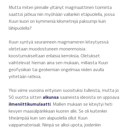
Mutta miten pinnalle yltänyt magmaattinen toiminta
saattoi jatkua niin myöhään vallankin etäpuolella, jossa
Kuun kuori on kymmeniä kilometrejä paksumpi kuin
lähipuolella?
Kuun syntyä seuranneen magmameren kiteytyessä
oletetaan muodostuneen monenmoisia
koostumukseltaan erilaisia kerroksia. Oletukset
vaihtelevat hieman aina sen mukaan, millaista Kuun
geofysiikan tai geokemian ongelmaa niiden avulla
yritetään ratkoa.
Yksi viime vuosina erityisen suosituksi tulleista, mutta jo
50 vuotta sitten
alkunsa
saaneista ideoista on uppoava
ilmeniittikumulaatti
. Mallien mukaan se kiteytyi heti
kevyen maasälpärikkaan kuoren alle. Se oli kuitenkin
tiheämpää kuin sen alapuolella ollut Kuun
vaippamateriaali. Niinpä se alkoi upota, joidenkin