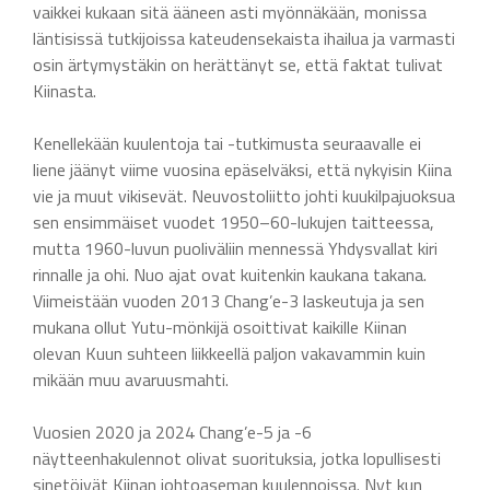
vaikkei kukaan sitä ääneen asti myönnäkään, monissa
läntisissä tutkijoissa kateudensekaista ihailua ja varmasti
osin ärtymystäkin on herättänyt se, että faktat tulivat
Kiinasta.
Kenellekään kuulentoja tai -tutkimusta seuraavalle ei
liene jäänyt viime vuosina epäselväksi, että nykyisin Kiina
vie ja muut vikisevät. Neuvostoliitto johti kuukilpajuoksua
sen ensimmäiset vuodet 1950–60-lukujen taitteessa,
mutta 1960-luvun puoliväliin mennessä Yhdysvallat kiri
rinnalle ja ohi. Nuo ajat ovat kuitenkin kaukana takana.
Viimeistään vuoden 2013 Chang’e-3 laskeutuja ja sen
mukana ollut Yutu-mönkijä osoittivat kaikille Kiinan
olevan Kuun suhteen liikkeellä paljon vakavammin kuin
mikään muu avaruusmahti.
Vuosien 2020 ja 2024 Chang’e-5 ja -6
näytteenhakulennot olivat suorituksia, jotka lopullisesti
sinetöivät Kiinan johtoaseman kuulennoissa. Nyt kun