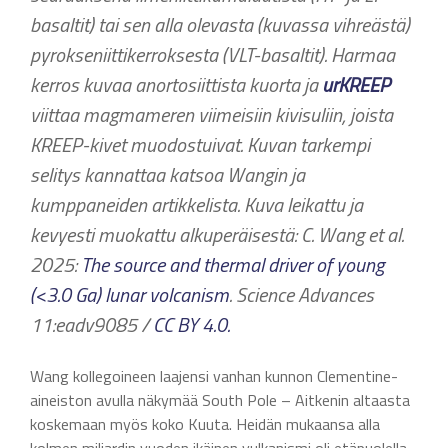
basaltit) tai sen alla olevasta (kuvassa vihreästä)
pyrokseniittikerroksesta (VLT-basaltit). Harmaa
kerros kuvaa anortosiittista kuorta ja
urKREEP
viittaa magmameren viimeisiin kivisuliin, joista
KREEP-kivet muodostuivat.
Kuvan tarkempi
selitys kannattaa katsoa Wangin ja
kumppaneiden artikkelista. Kuva leikattu ja
kevyesti muokattu alkuperäisestä: C. Wang et al.
2025:
The source and thermal driver of young
(<3.0 Ga) lunar volcanism
. Science Advances
11:eadv9085 /
CC BY 4.0.
Wang kollegoineen laajensi vanhan kunnon Clementine-
aineiston avulla näkymää South Pole – Aitkenin altaasta
koskemaan myös koko Kuuta. Heidän mukaansa alla
kolmen miljardin vuoden ikäinen vulkanismi oli etäpuolella