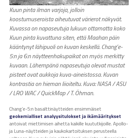
Kuun pinta ilman varjoja, jolloin
koostumuseroista aiheutuvat värierot näkyvät.
Kuvassa on napaseutuja lukuun ottamatta koko
Kuun pinta kuvattuna siten, että Maahan päin
kääntynyt lähipuoli on kuvan keskellä. Chang’e-
5:n ja 6:n näytteenhakupaikat on myös merkitty
kuvaan. Lähempänä napaseutuja olevat mustat
pisteet ovat aukkoja kuva-aineistossa. Kuvan
kontrastia on hieman liioiteltu. Kuva: NASA / ASU
/ LRO WAC / QuickMap / T. Öhman.
Chang’e-5:n basalttinäytteiden ensimmäiset
geokemialliset analyysitulokset ja ikämääritykset
antoivat miettimisen aihetta kaikille kuututkijoille. Apollo-
ja Luna-näytteiden ja kaukokartoituksen perusteella