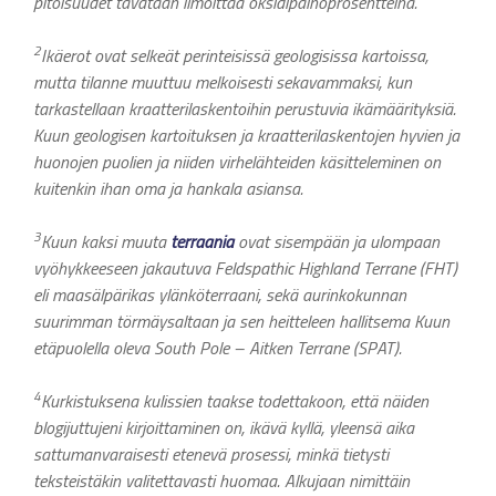
pitoisuudet tavataan ilmoittaa oksidipainoprosentteina.
2
Ikäerot ovat selkeät perinteisissä geologisissa kartoissa,
mutta tilanne muuttuu melkoisesti sekavammaksi, kun
tarkastellaan kraatterilaskentoihin perustuvia ikämäärityksiä.
Kuun geologisen kartoituksen ja kraatterilaskentojen hyvien ja
huonojen puolien ja niiden virhelähteiden käsitteleminen on
kuitenkin ihan oma ja hankala asiansa.
3
Kuun kaksi muuta
terraania
ovat sisempään ja ulompaan
vyöhykkeeseen jakautuva Feldspathic Highland Terrane (FHT)
eli maasälpärikas ylänköterraani, sekä aurinkokunnan
suurimman törmäysaltaan ja sen heitteleen hallitsema Kuun
etäpuolella oleva South Pole – Aitken Terrane (SPAT).
4
Kurkistuksena kulissien taakse todettakoon, että näiden
blogijuttujeni kirjoittaminen on, ikävä kyllä, yleensä aika
sattumanvaraisesti etenevä prosessi, minkä tietysti
teksteistäkin valitettavasti huomaa. Alkujaan nimittäin