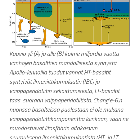
Kaavio yli (A) ja alle (B) kolme miljardia vuotta
vanhojen basalttien mahdollisesta synnystä.
Apollo-lennoilla tuodut vanhat HT-basaltit
syntyivät ilmeniittikumulaatin (IBC) ja
vaippaperidotiitin sekoittumisesta, LT-basaltit
taas suoraan vaippaperidotiitista. Chang’e-6:n
nuorissa basalteissa puolestaan ei ole mukana
vaippaperidotiittikomponenttia lainkaan, vaan ne
muodostuivat litosfäärin altakasvun
seurauksena ilmeniittikumulaatista (HT- ja LT-