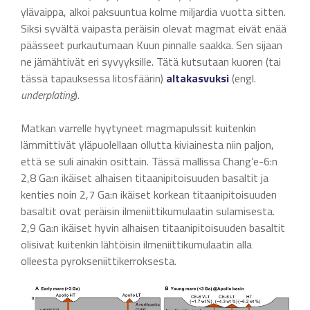
ylävaippa, alkoi paksuuntua kolme miljardia vuotta sitten.
Siksi syvältä vaipasta peräisin olevat magmat eivät enää
päässeet purkautumaan Kuun pinnalle saakka. Sen sijaan
ne jämähtivät eri syvyyksille. Tätä kutsutaan kuoren (tai
tässä tapauksessa litosfäärin)
altakasvuksi
(engl.
underplating
)
.
Matkan varrelle hyytyneet magmapulssit kuitenkin
lämmittivät yläpuolellaan ollutta kiviainesta niin paljon,
että se suli ainakin osittain. Tässä mallissa Chang’e-6:n
2,8 Ga:n ikäiset alhaisen titaanipitoisuuden basaltit ja
kenties noin 2,7 Ga:n ikäiset korkean titaanipitoisuuden
basaltit ovat peräisin ilmeniittikumulaatin sulamisesta.
2,9 Ga:n ikäiset hyvin alhaisen titaanipitoisuuden basaltit
olisivat kuitenkin lähtöisin ilmeniittikumulaatin alla
olleesta pyrokseniittikerroksesta.