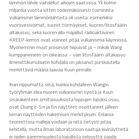
lämmön lähde vaihdellut aikojen saatossa. Yli kolme
miljardia vuotta sitten todennäköisesti toimineita
vulkanismin lämmönlähteitä oli useita: esimerkiksi
vuorovesivoimat, suuret törmäykset, kuoren/litosfäärin
altakasvu, sekä kuoren alla majaillut radioaktiivinen
KREEP-kerros ovat voineet pitää vulkanismia käynnissä.
Myöhemmin muut prosessit hiipuivat ja – mikäli Wang
kumppaneineen on oikeassa – vain litosfäärin altakasvu
ilmeniittikumulaatin kohdalla on jaksanut purskautella
merkittäviä määriä laavaa Kuun pinnalle.
Ihan riippumatta siitä, kuinka kohdalleen Wangin
työryhmän idea nuoren vulkanismin syistä ja Kuun
sisärakenteen omituisuuksista loppujen lopuksi osuu,
ovat Chang’e-5:n ja 6:n näytteet osoittaneet jälleen
kerran näytteiden hakemisen merkityksen. Erilaisia
teoreettisia malleja voidaan ja niitä tietysti pitää
kehitellä, mutta ilman laboratorioon saatuja kivinäytteitä
ei niiden paremmuudesta lopullista selvyyttä saada.