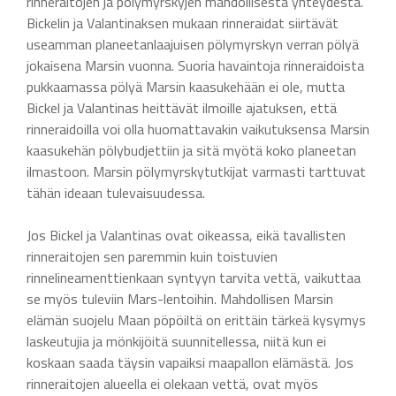
rinneraitojen ja pölymyrskyjen mahdollisesta yhteydestä.
Bickelin ja Valantinaksen mukaan rinneraidat siirtävät
useamman planeetanlaajuisen pölymyrskyn verran pölyä
jokaisena Marsin vuonna. Suoria havaintoja rinneraidoista
pukkaamassa pölyä Marsin kaasukehään ei ole, mutta
Bickel ja Valantinas heittävät ilmoille ajatuksen, että
rinneraidoilla voi olla huomattavakin vaikutuksensa Marsin
kaasukehän pölybudjettiin ja sitä myötä koko planeetan
ilmastoon. Marsin pölymyrskytutkijat varmasti tarttuvat
tähän ideaan tulevaisuudessa.
Jos Bickel ja Valantinas ovat oikeassa, eikä tavallisten
rinneraitojen sen paremmin kuin toistuvien
rinnelineamenttienkaan syntyyn tarvita vettä, vaikuttaa
se myös tuleviin Mars-lentoihin. Mahdollisen Marsin
elämän suojelu Maan pöpöiltä on erittäin tärkeä kysymys
laskeutujia ja mönkijöitä suunnitellessa, niitä kun ei
koskaan saada täysin vapaiksi maapallon elämästä. Jos
rinneraitojen alueella ei olekaan vettä, ovat myös