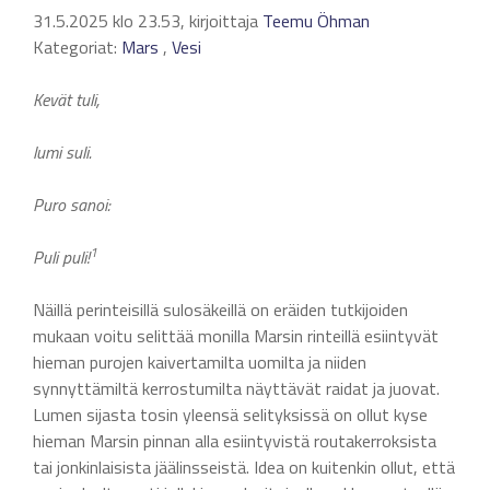
31.5.2025 klo 23.53, kirjoittaja
Teemu Öhman
Kategoriat:
Mars
,
Vesi
Kevät tuli,
lumi suli.
Puro sanoi:
1
Puli puli!
Näillä perinteisillä sulosäkeillä on eräiden tutkijoiden
mukaan voitu selittää monilla Marsin rinteillä esiintyvät
hieman purojen kaivertamilta uomilta ja niiden
synnyttämiltä kerrostumilta näyttävät raidat ja juovat.
Lumen sijasta tosin yleensä selityksissä on ollut kyse
hieman Marsin pinnan alla esiintyvistä routakerroksista
tai jonkinlaisista jäälinsseistä. Idea on kuitenkin ollut, että