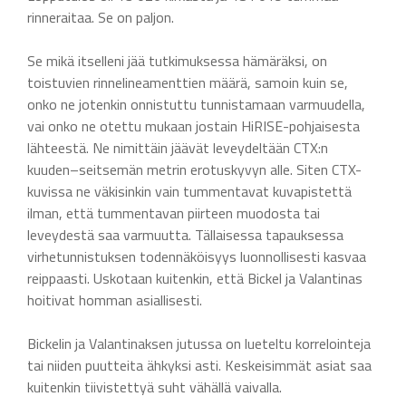
rinneraitaa. Se on paljon.
Se mikä itselleni jää tutkimuksessa hämäräksi, on
toistuvien rinnelineamenttien määrä, samoin kuin se,
onko ne jotenkin onnistuttu tunnistamaan varmuudella,
vai onko ne otettu mukaan jostain HiRISE-pohjaisesta
lähteestä. Ne nimittäin jäävät leveydeltään CTX:n
kuuden–seitsemän metrin erotuskyvyn alle. Siten CTX-
kuvissa ne väkisinkin vain tummentavat kuvapistettä
ilman, että tummentavan piirteen muodosta tai
leveydestä saa varmuutta. Tällaisessa tapauksessa
virhetunnistuksen todennäköisyys luonnollisesti kasvaa
reippaasti. Uskotaan kuitenkin, että Bickel ja Valantinas
hoitivat homman asiallisesti.
Bickelin ja Valantinaksen jutussa on lueteltu korrelointeja
tai niiden puutteita ähkyksi asti. Keskeisimmät asiat saa
kuitenkin tiivistettyä suht vähällä vaivalla.