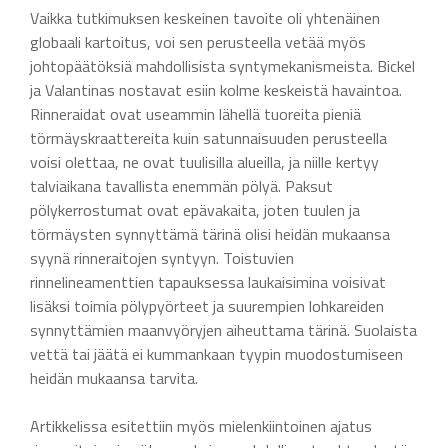
Vaikka tutkimuksen keskeinen tavoite oli yhtenäinen
globaali kartoitus, voi sen perusteella vetää myös
johtopäätöksiä mahdollisista syntymekanismeista. Bickel
ja Valantinas nostavat esiin kolme keskeistä havaintoa.
Rinneraidat ovat useammin lähellä tuoreita pieniä
törmäyskraattereita kuin satunnaisuuden perusteella
voisi olettaa, ne ovat tuulisilla alueilla, ja niille kertyy
talviaikana tavallista enemmän pölyä. Paksut
pölykerrostumat ovat epävakaita, joten tuulen ja
törmäysten synnyttämä tärinä olisi heidän mukaansa
syynä rinneraitojen syntyyn. Toistuvien
rinnelineamenttien tapauksessa laukaisimina voisivat
lisäksi toimia pölypyörteet ja suurempien lohkareiden
synnyttämien maanvyöryjen aiheuttama tärinä. Suolaista
vettä tai jäätä ei kummankaan tyypin muodostumiseen
heidän mukaansa tarvita.
Artikkelissa esitettiin myös mielenkiintoinen ajatus