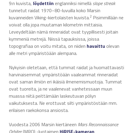
9:n kuvista,
löydettiin
englanniksi nimellä
slope streak
tunnetut raidat 1970–80-luvuilla koko Marsin
2
kuvanneiden Viking-kiertolaisten kuvista.
Pisimmillään ne
voivat olla jopa muutaman kilometrin mittaisia.
Leveydeltään nämä rinneraidat ovat tyypillisesti joitain
kymmeniä metrejä. Niissä tapauksissa, joissa
topografiaa on voitu mitata, on niiden
havaittu
olevan
alle metri ympäristöään alempana.
Nykyisin oletetaan, että tummat raidat ja huomattavasti
harvinaisemmat ympäristöään vaaleammat rinneraidat
ovat saman ilmiön eri ikäisiä ilmenemismuotoja. Tummat
ovat tuoreita, ja ne vaalenevat vanhetessaan muun
muassa niitä peittämään laskeutuvan pölyn
vaikutuksesta. Ne erottuvat silti ympäristöstään mm.
erilaisen raekokonsa ansiosta.
Vuodesta 2006 Marsin kiertäneen
Mars Reconnaissance
Orbiter
(MRO) -luotaimen
HiRISE-kameran