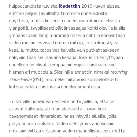
huipputarkoista kuvista
löydettiin
2010-luvun alussa
erittäin paljon tavallisiltä tummilta rinneraidoilta
näyttävä, mutta kuitenkin uudenlainen ilmiö: eteläisillä
ylängöillä, tyypillisesti päiväntasaajaa kohti olevilla ja siis
ympäristöään lämpimämmillä rinteillä nähtiin korkeintaan
viiden metrin levyisiä tummia raitoja, jotka ilmestyivät
kesällä, mutta katosivat talvella vain putkahtaakseen
näkyviin taas seuraavana kesänä. Joskus ilmestyttyään
uudelleen ne olivat aiempaa pidempiä, toisinaan vain
hieman eri muotoisia. Siksi niille annettiin nimeksi
recurring
slope lineae
(RSL). Suomeksi niitä voisi kömpelöhkösti
kutsua vaikka toistuviksi rinnelineamenteiksi.
Toistuville rinnelineamenteille on tyypillistä, että ne
alkavat kalliopaljastuman alaosasta. Toisin kuin
tavanomaiset rinneraidat, ne esiintyvät alueilla, joilla
pölyä on vain niukasti. Niiden viehtymys aurinkoisiin
rinteisiin viittaa virtaavan veden mahdollisuuteen, mutta