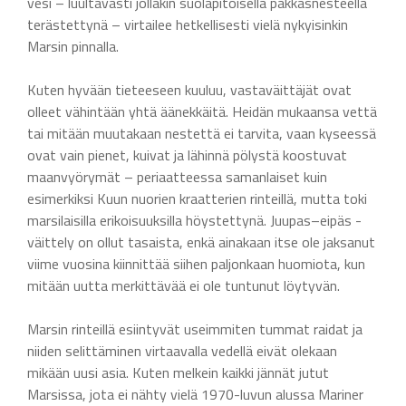
vesi – luultavasti jollakin suolapitoisella pakkasnesteellä
terästettynä – virtailee hetkellisesti vielä nykyisinkin
Marsin pinnalla.
Kuten hyvään tieteeseen kuuluu, vastaväittäjät ovat
olleet vähintään yhtä äänekkäitä. Heidän mukaansa vettä
tai mitään muutakaan nestettä ei tarvita, vaan kyseessä
ovat vain pienet, kuivat ja lähinnä pölystä koostuvat
maanvyörymät – periaatteessa samanlaiset kuin
esimerkiksi Kuun nuorien kraatterien rinteillä, mutta toki
marsilaisilla erikoisuuksilla höystettynä. Juupas–eipäs -
väittely on ollut tasaista, enkä ainakaan itse ole jaksanut
viime vuosina kiinnittää siihen paljonkaan huomiota, kun
mitään uutta merkittävää ei ole tuntunut löytyvän.
Marsin rinteillä esiintyvät useimmiten tummat raidat ja
niiden selittäminen virtaavalla vedellä eivät olekaan
mikään uusi asia. Kuten melkein kaikki jännät jutut
Marsissa, jota ei nähty vielä 1970-luvun alussa Mariner