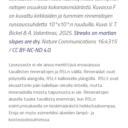
raitojen osuuksia kokonaismäärästä. Kuvassa F
on kuvattu kirkkaiden ja tummien rinneraitojen
runsaussuhdetta 10°x10°:n ruuduilla. Kuva: V. T.
Bickel & A. Valantinas, 2025.
Streaks on martian
slopes are dry
. Nature Communications 16:4315
/
CC BY-NC-ND 4.0
.
Leveysaste ei ole ainoa merkittävä eroavaisuus
tavallisten rinneraitojen ja RSL:n välillä. Rinneraidat ovat
pölyisellä alangolla, RSL:t kallioisella ylängöllä. RSL:t ovat
ekvaattoriin päin kallellaan olevilla rinteillä, mutta
rinneraidoilla moista taipumusta ei ole. Rinneraitojen
alueella tuulee tavallista enemmän, kun RSL:n
esiintymisalueella on keskimääräistä heikkotuulisempaa.
Eroja on myös esimerkiksi alueiden lämpö- ja
kosteusolosuhteissa.