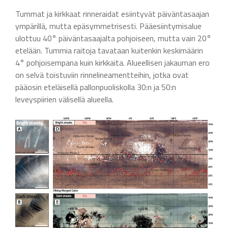
Tummat ja kirkkaat rinneraidat esiintyvät päiväntasaajan
ympärillä, mutta epäsymmetrisesti. Pääesiintymisalue
ulottuu 40° päiväntasaajalta pohjoiseen, mutta vain 20°
etelään. Tummia raitoja tavataan kuitenkin keskimäärin
4° pohjoisempana kuin kirkkaita. Alueellisen jakauman ero
on selvä toistuviin rinnelineamentteihin, jotka ovat
pääosin eteläisellä pallonpuoliskolla 30:n ja 50:n
leveyspiirien välisellä alueella.