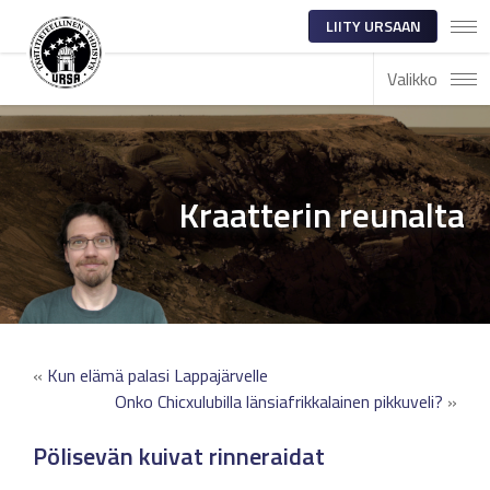
LIITY URSAAN
Valikko
Kraatterin reunalta
«
Kun elämä palasi Lappajärvelle
Onko Chicxulubilla länsiafrikkalainen pikkuveli?
»
Pölisevän kuivat rinneraidat