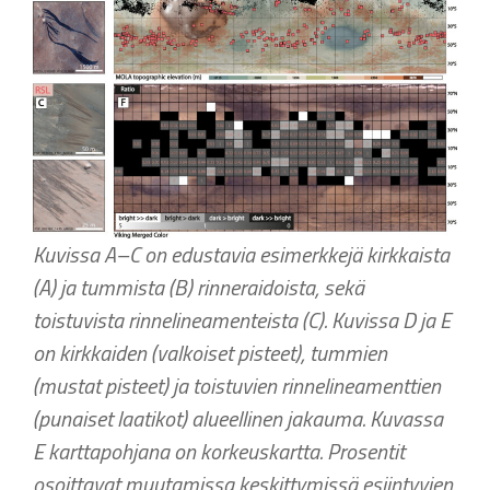
Kuvissa A–C on edustavia esimerkkejä kirkkaista
(A) ja tummista (B) rinneraidoista, sekä
toistuvista rinnelineamenteista (C). Kuvissa D ja E
on kirkkaiden (valkoiset pisteet), tummien
(mustat pisteet) ja toistuvien rinnelineamenttien
(punaiset laatikot) alueellinen jakauma. Kuvassa
E karttapohjana on korkeuskartta. Prosentit
osoittavat muutamissa keskittymissä esiintyvien