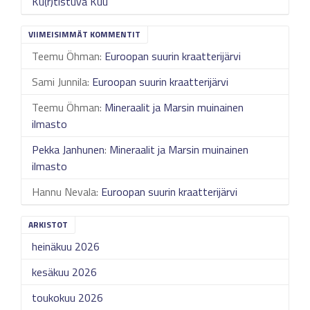
Ku(r)tistuva Kuu
VIIMEISIMMÄT KOMMENTIT
Teemu Öhman
:
Euroopan suurin kraatterijärvi
Sami Junnila
:
Euroopan suurin kraatterijärvi
Teemu Öhman
:
Mineraalit ja Marsin muinainen
ilmasto
Pekka Janhunen
:
Mineraalit ja Marsin muinainen
ilmasto
Hannu Nevala
:
Euroopan suurin kraatterijärvi
ARKISTOT
heinäkuu 2026
kesäkuu 2026
toukokuu 2026