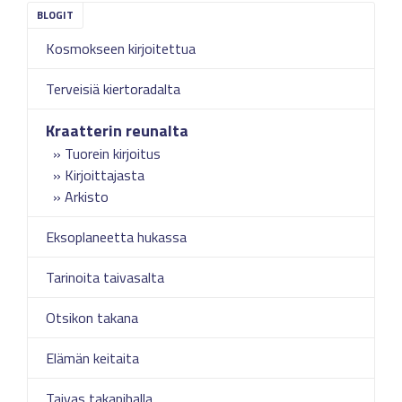
Kosmokseen kirjoitettua
Terveisiä kiertoradalta
Kraatterin reunalta
Tuorein kirjoitus
Kirjoittajasta
Arkisto
Eksoplaneetta hukassa
Tarinoita taivasalta
Otsikon takana
Elämän keitaita
Taivas takapihalla