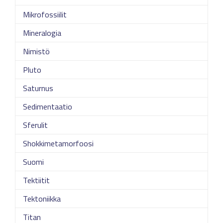
Mikrofossiilit
Mineralogia
Nimistö
Pluto
Saturnus
Sedimentaatio
Sferulit
Shokkimetamorfoosi
Suomi
Tektiitit
Tektoniikka
Titan