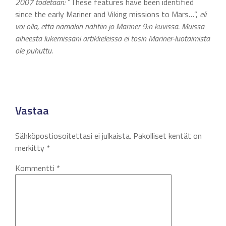
2007 todetaan:
”These features have been identified
since the early Mariner and Viking missions to Mars…”,
eli
voi olla, että nämäkin nähtiin jo Mariner 9:n kuvissa. Muissa
aiheesta lukemissani artikkeleissa ei tosin Mariner-luotaimista
ole puhuttu.
Vastaa
Sähköpostiosoitettasi ei julkaista.
Pakolliset kentät on
merkitty
*
Kommentti
*