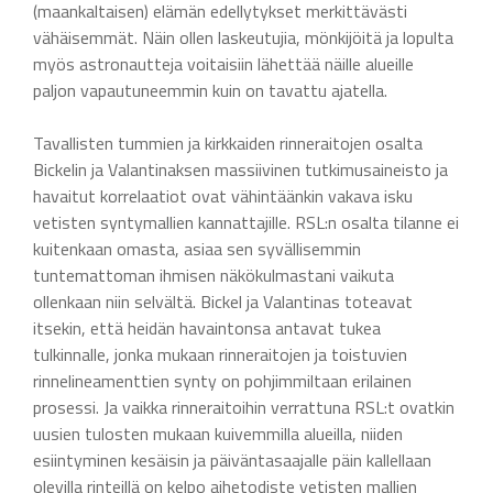
(maankaltaisen) elämän edellytykset merkittävästi
vähäisemmät. Näin ollen laskeutujia, mönkijöitä ja lopulta
myös astronautteja voitaisiin lähettää näille alueille
paljon vapautuneemmin kuin on tavattu ajatella.
Tavallisten tummien ja kirkkaiden rinneraitojen osalta
Bickelin ja Valantinaksen massiivinen tutkimusaineisto ja
havaitut korrelaatiot ovat vähintäänkin vakava isku
vetisten syntymallien kannattajille. RSL:n osalta tilanne ei
kuitenkaan omasta, asiaa sen syvällisemmin
tuntemattoman ihmisen näkökulmastani vaikuta
ollenkaan niin selvältä. Bickel ja Valantinas toteavat
itsekin, että heidän havaintonsa antavat tukea
tulkinnalle, jonka mukaan rinneraitojen ja toistuvien
rinnelineamenttien synty on pohjimmiltaan erilainen
prosessi. Ja vaikka rinneraitoihin verrattuna RSL:t ovatkin
uusien tulosten mukaan kuivemmilla alueilla, niiden
esiintyminen kesäisin ja päiväntasaajalle päin kallellaan
olevilla rinteillä on kelpo aihetodiste vetisten mallien