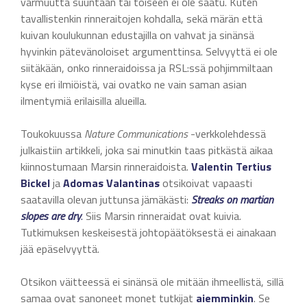
varmuutta suuntaan tai toiseen ei ole saatu. Kuten
tavallistenkin rinneraitojen kohdalla, sekä märän että
kuivan koulukunnan edustajilla on vahvat ja sinänsä
hyvinkin pätevänoloiset argumenttinsa. Selvyyttä ei ole
siitäkään, onko rinneraidoissa ja RSL:ssä pohjimmiltaan
kyse eri ilmiöistä, vai ovatko ne vain saman asian
ilmentymiä erilaisilla alueilla.
Toukokuussa
Nature Communications
-verkkolehdessä
julkaistiin artikkeli, joka sai minutkin taas pitkästä aikaa
kiinnostumaan Marsin rinneraidoista.
Valentin Tertius
Bickel
ja
Adomas Valantinas
otsikoivat vapaasti
saatavilla olevan juttunsa jämäkästi:
Streaks on martian
slopes are dry
.
Siis Marsin rinneraidat ovat kuivia.
Tutkimuksen keskeisestä johtopäätöksestä ei ainakaan
jää epäselvyyttä.
Otsikon väitteessä ei sinänsä ole mitään ihmeellistä, sillä
samaa ovat sanoneet monet tutkijat
aiemminkin
. Se