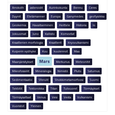
Arrokoth
asteroidit
Aurinkokunta
Bennu
Ceres
Dyynit
Etelämanner
Europa
Ganymedes
geofysiikka
Geokemia
Havaitseminen
Heittele
Historia
Io
Jokiuomat
Juno
Kallisto
Komeetat
Kraatterien morfologia
Kraatterit
Kryovulkanismi
Kuiperin vyöhyke
Kuu
kuulennot
Maa
Mars
Maanjäristykset
Merkurius
Meteoriitit
Mikrofossiilit
Mineralogia
Nimistö
Pluto
Saturnus
Sedimentaatio
Sferulit
Shokkimetamorfoosi
Suomi
Tektiitit
Tektoniikka
Titan
Tulivuoret
Törmäykset
Törmäysaltaat
Venus
Vesi
Vesta
Vulkanismi
Vuoristot
Yleinen