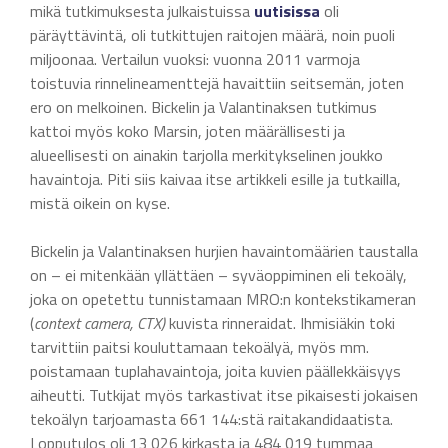
mikä tutkimuksesta julkaistuissa
uutisissa
oli
päräyttävintä, oli tutkittujen raitojen määrä, noin puoli
miljoonaa. Vertailun vuoksi: vuonna 2011 varmoja
toistuvia rinnelineamenttejä havaittiin seitsemän, joten
ero on melkoinen. Bickelin ja Valantinaksen tutkimus
kattoi myös koko Marsin, joten määrällisesti ja
alueellisesti on ainakin tarjolla merkitykselinen joukko
havaintoja. Piti siis kaivaa itse artikkeli esille ja tutkailla,
mistä oikein on kyse.
Bickelin ja Valantinaksen hurjien havaintomäärien taustalla
on – ei mitenkään yllättäen – syväoppiminen eli tekoäly,
joka on opetettu tunnistamaan MRO:n kontekstikameran
(
context camera, CTX)
kuvista rinneraidat. Ihmisiäkin toki
tarvittiin paitsi kouluttamaan tekoälyä, myös mm.
poistamaan tuplahavaintoja, joita kuvien päällekkäisyys
aiheutti. Tutkijat myös tarkastivat itse pikaisesti jokaisen
tekoälyn tarjoamasta 661 144:stä raitakandidaatista.
Lopputulos oli 13 026 kirkasta ja 484 019 tummaa