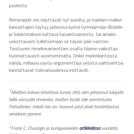
puolesta.
Rinneraidat siis näyttävät nyt kuivilta, ja märkien mallien
kannattajien täytyy jatkossa kyetä tyrmäämään Bickelin
ja Valantinaksen kattava havaintoaineisto, tai ainakin
uskottavasti tulkitsemaan se täysin päin vastoin.
Toistuvien rinnelineamenttien osalta tilanne vaikuttaa
huomattavasti avoimemmalta. Onkin mielenkiintoista
nähdä, millaisia vasta-argumentteja vetistä vaihtoehtoa
kannattavat tulevaisuudessa esittävät.
1
Mieltäni kalvaa inhottava tunne, että olen piinannut lukijoita
tällä värssyllä ennenkin, mutten löydä sille varmistusta.
Pahoittelen, mikäli niin on. Huonot jutut eivät toistettaessa
ainakaan parane.
2
Frank C. Chuangin ja kumppaneiden
artikkelissa
vuodelta