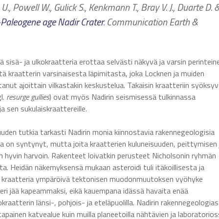
., Powell W., Gulick S., Kenkmann T., Bray V. J., Duarte D. 
Paleogene age Nadir Crater
. Communication Earth &
 sisä- ja ulkokraatteria erottaa selvästi näkyvä ja varsin perintein
ttä kraatterin varsinaisesta läpimitasta, joka Locknen ja muiden
anut ajoittain vilkastakin keskustelua. Takaisin kraatteriin syöksy
l.
resurge gullies
) ovat myös Nadirin seismisessä tulkinnassa
a sen sukulaiskraattereille.
uuden tutkia tarkasti Nadirin monia kiinnostavia rakennegeologisia
issa on syntynyt, mutta joita kraatterien kuluneisuuden, peittymisen 
 hyvin harvoin. Rakenteet loivatkin perusteet Nicholsonin ryhmän
a. Heidän näkemyksensä mukaan asteroidi tuli itäkoillisesta ja
 ettei kraatteria ympäröivä tektonisen muodonmuutoksen vyöhyke
teri jää kapeammaksi, eikä kauempana idässä havaita enää
okraatterin länsi-, pohjois- ja eteläpuolilla. Nadirin rakennegeologia
inen katvealue kuin muilla planeetoilla nähtävien ja laboratorio