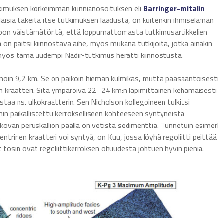
kimuksen korkeimman kunnianosoituksen eli
Barringer-mitalin
nlaisia takeita itse tutkimuksen laadusta, on kuitenkin ihmiselämän
tulkoon väistämätöntä, että loppumattomasta tutkimusartikkelien
a on paitsi kiinnostava aihe, myös mukana tutkijoita, jotka ainakin
myös tämä uudempi Nadir-tutkimus herätti kiinnostusta.
 noin 9,2 km. Se on paikoin hieman kulmikas, mutta pääsääntöisest
in kraatteri. Sitä ympäröivä 22–24 km:n läpimittainen kehämäisesti
staa ns. ulkokraatterin. Sen Nicholson kollegoineen tulkitsi
min paikallistettu kerrokselliseen kohteeseen syntyneistä
 kovan peruskallion päällä on vetistä sedimenttiä. Tunnetuin esimer
entrinen kraatteri voi syntyä, on Kuu, jossa löyhä regoliitti peittää
 tosin ovat regoliittikerroksen ohuudesta johtuen hyvin pieniä.