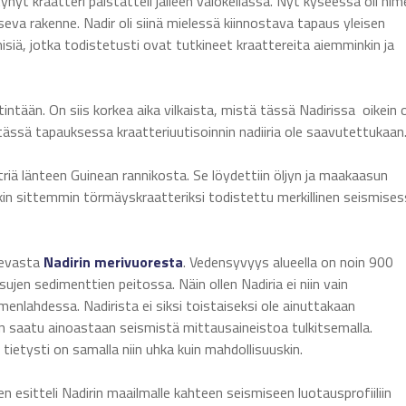
nyt kraatteri paistatteli jälleen valokeilassa. Nyt kyseessä oli nim
eva rakenne. Nadir oli siinä mielessä kiinnostava tapaus yleisen
iä, jotka todistetusti ovat tutkineet kraattereita aiemminkin ja
ntään. On siis korkea aika vilkaista, mistä tässä Nadirissa oikein 
 tässä tapauksessa kraatteriuutisoinnin nadiiria ole saavutettukaan
riä länteen Guinean rannikosta. Se löydettiin öljyn ja maakaasun
in sittemmin törmäyskraatteriksi todistettu merkillinen seismise
sevasta
Nadirin merivuoresta
. Vedensyvyys alueella on noin 900
ujen sedimenttien peitossa. Näin ollen Nadiria ei niin vain
enlahdessa. Nadirista ei siksi toistaiseksi ole ainuttakaan
kin saatu ainoastaan seismistä mittausaineistoa tulkitsemalla.
tietysti on samalla niin uhka kuin mahdollisuuskin.
en esitteli Nadirin maailmalle kahteen seismiseen luotausprofiiliin