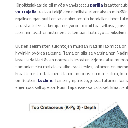
Kirjoittajakaartia oli myös vahvistettu
parilla
kraatteritut
voittajalla
.
Vaikka tekijöiden nimilista ei annakaan minkää
rajallisen ajan puitteissa ainakin omalla kohdallani lähes
virrasta tulee tarkempaan syyniin poimittua sellaisia, joiss
aiemmin ovat onnistuneet tekemään laatutyötä. Siksikin 
Uusien seismisten tulkintojen mukaan Nadirin läpimitta on
hyvinkin pyöreä rakenne. Tämä on siis se varsinainen Nadir
kraatteria kiertävien normaalisiirrosten kirjoma alue muodo
samanlaiseksi matalaksi ulkokraatteriksi, jollainen on aiem
kraattereista. Tällainen tilanne muodostuu mm. silloin, kun
on Ruotsin
Lockne
. Toinen ympäristö, jossa tällainen kons
ehjempää kallioperää. Kuun tapauksessa tällaiset kraatterit