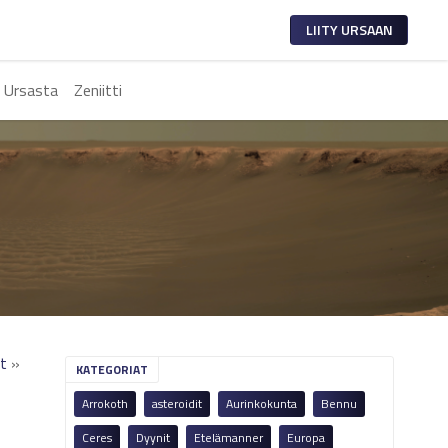
LIITY URSAAN
 Ursasta
Zeniitti
it
»
KATEGORIAT
Arrokoth
asteroidit
Aurinkokunta
Bennu
Ceres
Dyynit
Etelämanner
Europa