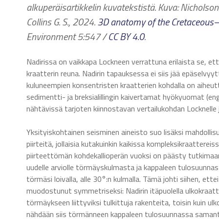
alkuperäisartikkelin kuvatekstistä. Kuva: Nicholson U
Collins G. S., 2024.
3D anatomy of the Cretaceous–
Environment 5:547 /
CC BY 4.0
.
Nadirissa on vaikkapa Lockneen verrattuna erilaista se, että
kraatterin reuna. Nadirin tapauksessa ei siis jää epäselvyy
kuluneempien konsentristen kraatterien kohdalla on aiheutt
sedimentti- ja breksialillingin kaivertamat hyökyuomat (eng
nähtävissä tarjoten kiinnostavan vertailukohdan Locknelle j
Yksityiskohtainen seisminen aineisto suo lisäksi mahdollis
piirteitä, jollaisia kutakuinkin kaikissa kompleksikraattere
piirteettömän kohdekallioperän vuoksi on päästy tutkimaan
uudelle arviolle törmäyskulmasta ja kappaleen tulosuunnast
törmäsi loivalla, alle 30°:n kulmalla. Tämä johti siihen,
muodostunut symmetriseksi: Nadirin itäpuolella ulkokraat
törmäykseen liittyviksi tulkittuja rakenteita, toisin kuin ulk
nähdään siis törmänneen kappaleen tulosuunnassa samantapa