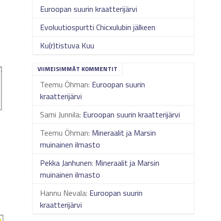
Euroopan suurin kraatterijärvi
Evoluutiospurtti Chicxulubin jälkeen
Ku(r)tistuva Kuu
VIIMEISIMMÄT KOMMENTIT
Teemu Öhman
:
Euroopan suurin
kraatterijärvi
Sami Junnila
:
Euroopan suurin kraatterijärvi
Teemu Öhman
:
Mineraalit ja Marsin
muinainen ilmasto
Pekka Janhunen
:
Mineraalit ja Marsin
muinainen ilmasto
Hannu Nevala
:
Euroopan suurin
kraatterijärvi