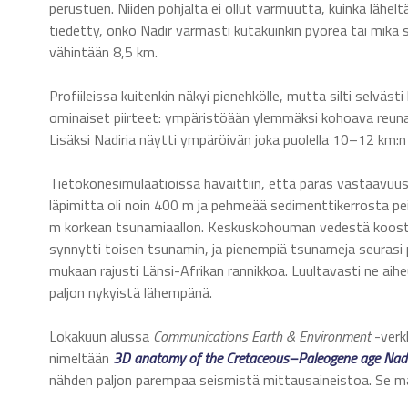
perustuen. Niiden pohjalta ei ollut varmuutta, kuinka läheltä
tiedetty, onko Nadir varmasti kutakuinkin pyöreä tai mikä se
vähintään 8,5 km.
Profiileissa kuitenkin näkyi pienehkölle, mutta silti selväs
ominaiset piirteet: ympäristöään ylemmäksi kohoava reuna
Lisäksi Nadiria näytti ympäröivän joka puolella 10–12 km:n 
Tietokonesimulaatioissa havaittiin, että paras vastaavuus
läpimitta oli noin 400 m ja pehmeää sedimenttikerrosta pe
m korkean tsunamiaallon. Keskuskohouman vedestä koostun
synnytti toisen tsunamin, ja pienempiä tsunameja seurasi
mukaan rajusti Länsi-Afrikan rannikkoa. Luultavasti ne aihe
paljon nykyistä lähempänä.
Lokakuun alussa
Communications Earth & Environment
-verk
nimeltään
3D anatomy of the Cretaceous–Paleogene age Nadi
nähden paljon parempaa seismistä mittausaineistoa. Se ma