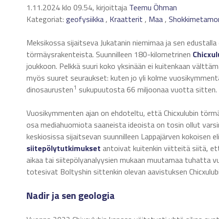
1.11.2024 klo 09.54, kirjoittaja
Teemu Öhman
Kategoriat:
geofysiikka
,
Kraatterit
,
Maa
,
Shokkimetamor
Meksikossa sijaitseva Jukatanin niemimaa ja sen edustall
törmäysrakenteista. Suunnilleen 180-kilometrinen
Chicxul
joukkoon. Pelkkä suuri koko yksinään ei kuitenkaan välttäm
myös suuret seuraukset: kuten jo yli kolme vuosikymmentä
1
dinosaurusten
sukupuutosta 66 miljoonaa vuotta sitten.
Vuosikymmenten ajan on ehdoteltu, että Chicxulubin törmäys
osa mediahuomiota saaneista ideoista on tosin ollut varsin
keskiosissa sijaitsevan suunnilleen Lappajärven kokoisen e
siitepölytutkimukset
antoivat kuitenkin viitteitä siitä, 
aikaa tai siitepölyanalyysien mukaan muutamaa tuhatta vu
totesivat Boltyshin sittenkin olevan aavistuksen Chicxulu
Nadir ja sen geologia