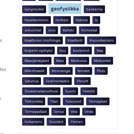
geofysiikka
Ganymedes
Geokemia
Havaitseminen
Heittele
Historia
Io
Jokiuomat
Juno
Kallisto
Komeetat
in
Kraatterien morfologia
Kraatterit
Kryovulkanismi
Kuiperin vyöhyke
Kuu
kuulennot
Maa
Maanjäristykset
Mars
Merkurius
Meteoriitit
Iso
Mikrofossiilit
Mineralogia
Nimistö
Pluto
Saturnus
Sedimentaatio
Sferulit
Shokkimetamorfoosi
Suomi
Tektiitit
a
Tektoniikka
Titan
Tulivuoret
Törmäykset
Törmäysaltaat
Venus
Vesi
Vesta
Vulkanismi
Vuoristot
Yleinen