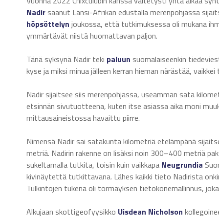
Vuonna 2022 Chixculubin kanssa väitetysti yhtä aikaa synty
Nadir
saanut Länsi-Afrikan edustalla merenpohjassa sijaits
höpsöttelyn
joukossa, että tutkimuksessa oli mukana ihmis
ymmärtävät niistä huomattavan paljon.
Tänä syksynä Nadir teki
paluun
suomalaiseenkin tiedeviesti
kyse ja miksi minua jälleen kerran hieman närästää, vaikkei
Nadir sijaitsee siis merenpohjassa, useamman sata kilomet
etsinnän sivutuotteena, kuten itse asiassa aika moni muuk
mittausaineistossa havaittu piirre.
Nimensä Nadir sai satakunta kilometriä etelämpänä sijait
metriä. Nadirin rakenne on lisäksi noin 300–400 metriä paks
sukeltamalla tutkita, toisin kuin vaikkapa
Neugrundia
Suom
kivinäytettä tutkittavana. Lähes kaikki tieto Nadirista on
Tulkintojen tukena oli törmäyksen tietokonemallinnus, joka 
Alkujaan skottigeofyysikko
Uisdean Nicholson
kollegoine