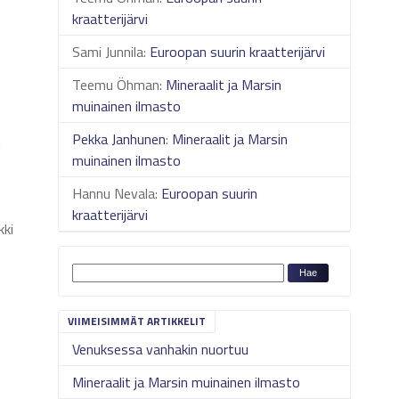
kraatterijärvi
Sami Junnila
:
Euroopan suurin kraatterijärvi
Teemu Öhman
:
Mineraalit ja Marsin
muinainen ilmasto
Pekka Janhunen
:
Mineraalit ja Marsin
i
muinainen ilmasto
Hannu Nevala
:
Euroopan suurin
kraatterijärvi
kki
VIIMEISIMMÄT ARTIKKELIT
Venuksessa vanhakin nuortuu
Mineraalit ja Marsin muinainen ilmasto