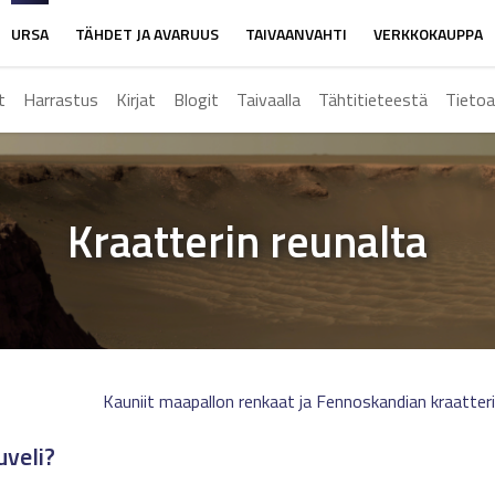
URSA
TÄHDET JA AVARUUS
TAIVAANVAHTI
VERKKOKAUPPA
t
Harrastus
Kirjat
Blogit
Taivaalla
Tähtitieteestä
Tietoa
Kraatterin reunalta
Kauniit maapallon renkaat ja Fennoskandian kraatter
uveli?