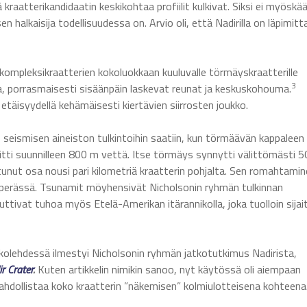
 kraatterikandidaatin keskikohtaa profiilit kulkivat. Siksi ei myöskä
n halkaisija todellisuudessa on. Arvio oli, että Nadirilla on läpimitt
ti kompleksikraatterien kokoluokkaan kuuluvalle törmäyskraatterille
3
, porrasmaisesti sisäänpäin laskevat reunat ja keskuskohouma.
etäisyydellä kehämäisesti kiertävien siirrosten joukko.
 seismisen aineiston tulkintoihin saatiin, kun törmäävän kappaleen
itti suunnilleen 800 m vettä. Itse törmäys synnytti välittömästi 
ut osa nousi pari kilometriä kraatterin pohjalta. Sen romahtamin
 perässä. Tsunamit möyhensivät Nicholsonin ryhmän tulkinnan
uttivat tuhoa myös Etelä-Amerikan itärannikolla, joka tuolloin sijait
kolehdessä ilmestyi Nicholsonin ryhmän jatkotutkimus Nadirista,
r Crater
.
Kuten artikkelin nimikin sanoo, nyt käytössä oli aiempaan
hdollistaa koko kraatterin ”näkemisen” kolmiulotteisena kohteena