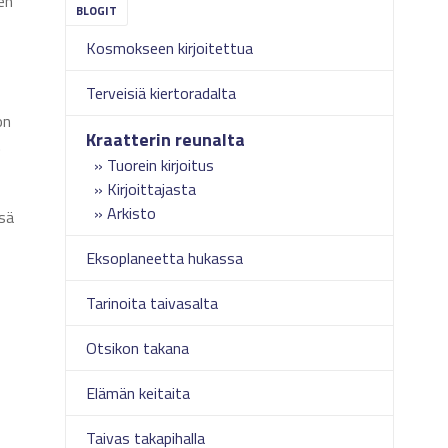
en
Kosmokseen kirjoitettua
Terveisiä kiertoradalta
on
Kraatterin reunalta
.
Tuorein kirjoitus
Kirjoittajasta
Arkisto
ssä
Eksoplaneetta hukassa
Tarinoita taivasalta
Otsikon takana
Elämän keitaita
Taivas takapihalla