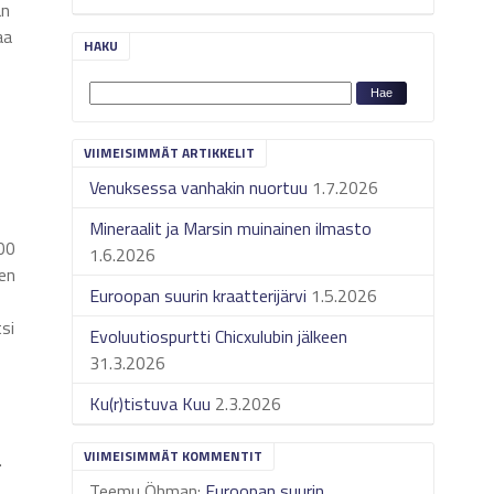
än
aa
HAKU
VIIMEISIMMÄT ARTIKKELIT
Venuksessa vanhakin nuortuu
1.7.2026
Mineraalit ja Marsin muinainen ilmasto
500
1.6.2026
en
Euroopan suurin kraatterijärvi
1.5.2026
si
Evoluutiospurtti Chicxulubin jälkeen
31.3.2026
Ku(r)tistuva Kuu
2.3.2026
VIIMEISIMMÄT KOMMENTIT
.
Teemu Öhman
:
Euroopan suurin