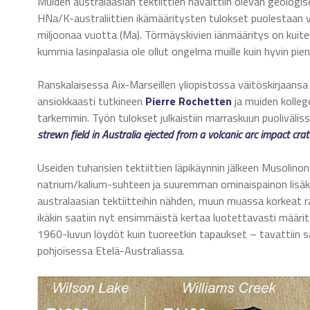
Muiden australaasian tektiittien havaittiin olevan geologis
HNa/K-australiittien ikämääritysten tulokset puolestaan v
miljoonaa vuotta (Ma). Törmäyskivien iänmääritys on kuit
kummia lasinpalasia ole ollut ongelma muille kuin hyvin pienel
Ranskalaisessa Aix-Marseillen yliopistossa väitöskirjaans
ansiokkaasti tutkineen
Pierre Rochetten
ja muiden kolleg
tarkemmin. Työn tulokset julkaistiin marraskuun puolivälis
strewn field in Australia ejected from a volcanic arc impact cr
Useiden tuhansien tektiittien läpikäynnin jälkeen Musolino
natrium/kalium-suhteen ja suuremman ominaispainon lisäksi n
australaasian tektiitteihin nähden, muun muassa korkeat ra
ikäkin saatiin nyt ensimmäistä kertaa luotettavasti määrit
1960-luvun löydöt kuin tuoreetkin tapaukset – tavattiin sa
pohjoisessa Etelä-Australiassa.