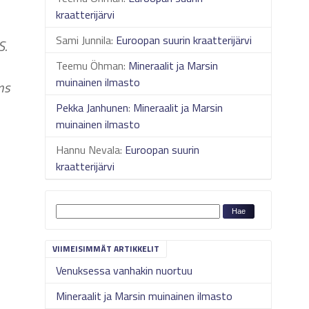
kraatterijärvi
Sami Junnila
:
Euroopan suurin kraatterijärvi
S.
Teemu Öhman
:
Mineraalit ja Marsin
muinainen ilmasto
ms
Pekka Janhunen
:
Mineraalit ja Marsin
muinainen ilmasto
Hannu Nevala
:
Euroopan suurin
kraatterijärvi
VIIMEISIMMÄT ARTIKKELIT
Venuksessa vanhakin nuortuu
Mineraalit ja Marsin muinainen ilmasto