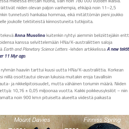
essa mielessä erittäin nuoria, vain noin 780 000 vuoden ikäisiä.
äittivät niiden olevan paljon vanhempia, ehkäpä noin 11–2,5
enkin tunnetusti hankalaa hommaa, eikä mitättömän pieni joukko
le joukolle tektiiteistä kiinnostuneita tutkijoita.
a tekevä
Anna Musolino
kuitenkin ryhtyi aiemmin beliziittejäkin erit
oidensa kanssa selvittelemään HNa/K-australiittien saloja
sä
Earth and Planetary Science Letters
-lehden artikkelissa
A new tektit
ater 11 Myr ago
.
n ryhmän haaviin tarttui kuusi uutta HNa/K-australiittia. Korkean
iillä osoittautui olevan lukuisia muitakin eroja tavallisiin
uta- ja nikkelipitoisuudet, mutta vähäinen toriumin määrä. Niiden
ettyä: 10,76 ± 0,05 miljoonaa vuotta. Kaikki poikkeusyksilöt – niin
malta noin 900 km:n pituiselta alueelta viidestä paikasta