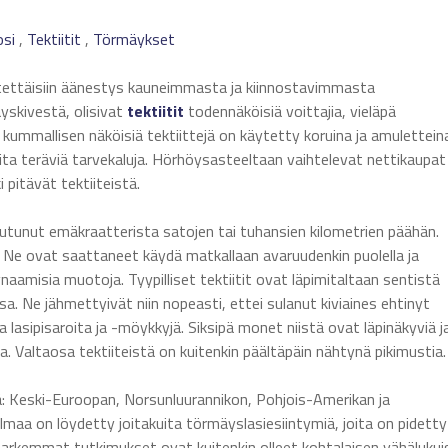
si
,
Tektiitit
,
Törmäykset
jestettäisiin äänestys kauneimmasta ja kiinnostavimmasta
äyskivestä, olisivat
tektiitit
todennäköisiä voittajia, vieläpä
ja kummallisen näköisiä tektiittejä on käytetty koruina ja amulettein
uita teräviä tarvekaluja. Hörhöysasteeltaan vaihtelevat nettikaupat
ki pitävät tektiiteistä.
outunut emäkraatterista satojen tai tuhansien kilometrien päähän.
ä. Ne ovat saattaneet käydä matkallaan avaruudenkin puolella ja
aamisia muotoja. Tyypilliset tektiitit ovat läpimitaltaan sentistä
. Ne jähmettyivät niin nopeasti, ettei sulanut kiviaines ehtinyt
ta lasipisaroita ja -möykkyjä. Siksipä monet niistä ovat läpinäkyviä j
ta. Valtaosa tektiiteistä on kuitenkin päältäpäin nähtynä pikimustia.
ljä: Keski-Euroopan, Norsunluurannikon, Pohjois-Amerikan ja
aailmaa on löydetty joitakuita törmäyslasiesiintymiä, joita on pidetty
den tarkemmat tutkimukset ovat kuitenkin olleet kohtalaisen vähälukui