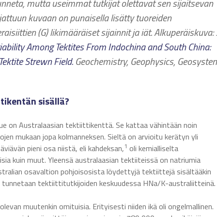
 tunneta, mutta useimmat tutkijat olettavat sen sijaitsevan
jattuun kuvaan on punaisella lisätty tuoreiden
raisiittien (G)
likimääräiset sijainnit ja iät. Alkuperäiskuva: 
iability Among Tektites From Indochina and South China:
Tektite Strewn Field.
Geochemistry, Geophysics, Geosyste
ttikentän sisällä?
lue on Australaasian tektiittikenttä. Se kattaa vähintään noin
ojen mukaan jopa kolmanneksen. Sieltä on arvioitu kerätyn yli
1
häviävän pieni osa niistä, eli kahdeksan,
oli kemialliselta
sia kuin muut. Yleensä australaasian tektiiteissä on natriumia
alian osavaltion pohjoisosista löydettyjä tektiittejä sisältääkin
 tunnetaan tektiittitutkijoiden keskuudessa HNa/K-australiitteinä.
evan muutenkin omituisia. Erityisesti niiden ikä oli ongelmallinen.