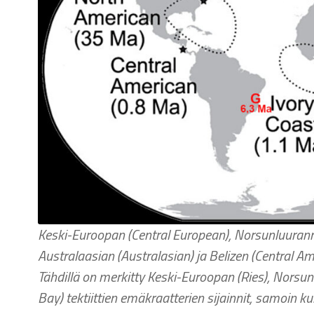
Keski-Euroopan (Central European), Norsunluurann
Australaasian (Australasian) ja Belizen (Central Ame
Tähdillä on merkitty Keski-Euroopan (Ries), Nors
Bay) tektiittien emäkraatterien sijainnit, samoin k