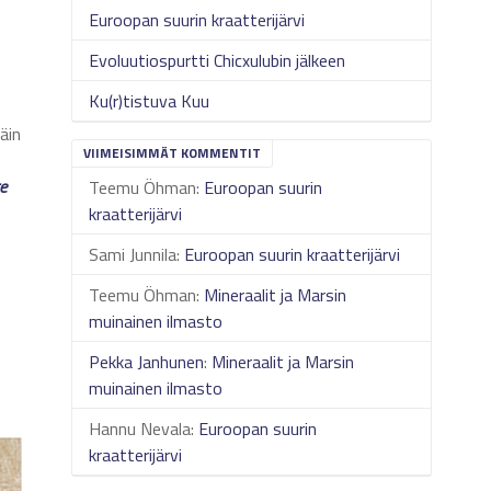
Euroopan suurin kraatterijärvi
Evoluutiospurtti Chicxulubin jälkeen
Ku(r)tistuva Kuu
täin
VIIMEISIMMÄT KOMMENTIT
e
Teemu Öhman
:
Euroopan suurin
kraatterijärvi
Sami Junnila
:
Euroopan suurin kraatterijärvi
Teemu Öhman
:
Mineraalit ja Marsin
muinainen ilmasto
Pekka Janhunen
:
Mineraalit ja Marsin
muinainen ilmasto
Hannu Nevala
:
Euroopan suurin
kraatterijärvi