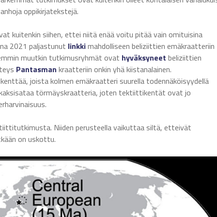
nhoja oppikirjatekstejä.
ivat kuitenkin siihen, ettei niitä enää voitu pitää vain omituisina
onna 2021 paljastunut
linkki
mahdolliseen beliziittien emäkraatteriin
temmin muutkin tutkimusryhmät ovat
hyväksyneet
beliziittien
yhteys
Pantasman
kraatteriin onkin yhä kiistanalainen.
ikenttää, joista kolmen emäkraatteri suurella todennäköisyydellä
kaksisataa törmäyskraatteria, joten tektiittikentät ovat jo
erharvinaisuus.
iittitutkimusta. Niiden perusteella vaikuttaa siltä, etteivät
itkään on uskottu.