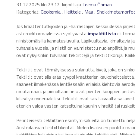
31.12.2025 klo 23.12, kirjoittaja
Teemu Öhman
Kategoriat:
Geokemia
,
Heittele
,
Maa
,
Shokkimetamorfoo
Jos kraatteritutkijoiden ja -harrastajien keskuudessa jär
asteroiditörmäyksissä syntyvästä
impaktiitistä
eli törm
niinistömäisillä kannatusluvuilla. Läpikuultavia, kimaltavia 
tuhansia vuosia, ja niistä on valmistettu nuolenpäitä ja m
ovat nykyisinkin tulvillaan tektiittejä ja tektiittikoruja. Kaik
Tektiitit ovat törmäyksessä sulanutta kiveä, joka on sink
Tektiitit ovat siis eräs tyyppi kraatterien kaukoheittelett
saaneet ilmakehässä lentäessään erilaisia kiehtovia aerodyn
muutamaan, ja pinnaltaan ne ovat pienten kuoppien peitossa
kiteytyä mineraaleiksi. Tektiitit ovat siis taivaalta satanei
etenkin valoa vasten katseltuina kauniin vihreitä tai ruskei
Perinteisesti tektiittien esiintymisalueita on tunnettu ne
Australaasian tektiittikentät. Niiden lisäksi eri puolilta m
tektiittien kaltaisina tai ihan aitoinakin tektiitteinä. Nii