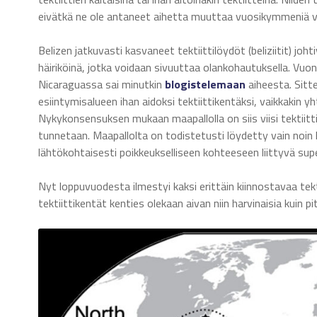
eivätkä ne ole antaneet aihetta muuttaa vuosikymmeniä va
Belizen jatkuvasti kasvaneet tektiittilöydöt (beliziitit) joht
häiriköinä, jotka voidaan sivuuttaa olankohautuksella. Vu
Nicaraguassa sai minutkin
blogistelemaan
aiheesta. Sit
esiintymisalueen ihan aidoksi tektiittikentäksi, vaikkakin 
Nykykonsensuksen mukaan maapallolla on siis viisi tektiitt
tunnetaan. Maapallolta on todistetusti löydetty vain noin 
lähtökohtaisesti poikkeukselliseen kohteeseen liittyvä sup
Nyt loppuvuodesta ilmestyi kaksi erittäin kiinnostavaa tekt
tektiittikentät kenties olekaan aivan niin harvinaisia kuin p