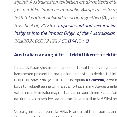
sijainti. Australaasian tektiittien emäkraatteria ei
jossain Taka-Intian niemimaalla. Alkuperäisestä ra
tektiittikenttäehdokkaiden eli ananguiittien (A) ja
ge
Boschi et al., 2025.
Compositional and Textural Var
Insights Into the Impact Origin of the Australasian 
26:e2024GC012133 /
CC BY-NC 4.0
.
Australian ananguiitit – tektiittikenttä tektii
Pinta-alaltaan ylivoimaisesti suurin tektiittien esiintymisa
kymmenen prosenttia maapallon pinnasta, joidenkin tulkint
600 000 tektiittiä. Jo 1960-luvun lopulla
havaittiin
, että 
koostumukseltaan ja ominaispainoltaan merkittävästi erilai
vähemmän kuin kaliumia, mutta tämä kourallinen Etelä-Austr
2
natriumia kolmisen kertaa enemmän kuin kaliumia.
Siksi ne
Vuosikymmenten varrella HNa/K-australiittien huomattiin ol