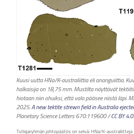
Kuusi uutta
HNa/K-australiittia eli ananguiittia. 
halkaisija on 18,75 mm. Mustilta näyttävät tektiiti
hiotaan niin ohuiksi, että valo pääsee niistä läpi.
2025.
A new tektite strewn field in Australia eject
Planetary Science Letters 670:119600 /
CC BY 4.0
.
Tutkijaryhmän johtopäätös on selvä: HNa/K-australiitteja e