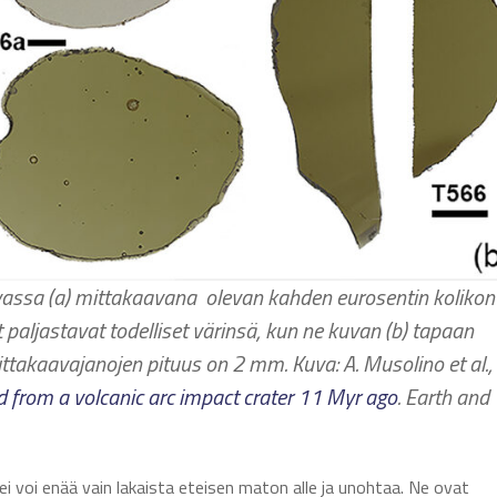
Kuvassa (a) mittakaavana olevan kahden eurosentin kolikon
t paljastavat todelliset värinsä, kun ne kuvan (b) tapaan
 Mittakaavajanojen pituus on 2 mm.
Kuva: A. Musolino et al.,
ed from a volcanic arc impact crater 11 Myr ago
. Earth and
i voi enää vain lakaista eteisen maton alle ja unohtaa. Ne ovat