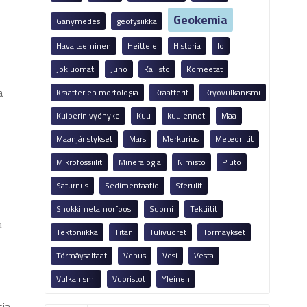
Geokemia
Ganymedes
geofysiikka
Havaitseminen
Heittele
Historia
Io
Jokiuomat
Juno
Kallisto
Komeetat
a
Kraatterien morfologia
Kraatterit
Kryovulkanismi
Kuiperin vyöhyke
Kuu
kuulennot
Maa
Maanjäristykset
Mars
Merkurius
Meteoriitit
Mikrofossiilit
Mineralogia
Nimistö
Pluto
Saturnus
Sedimentaatio
Sferulit
Shokkimetamorfoosi
Suomi
Tektiitit
a
Tektoniikka
Titan
Tulivuoret
Törmäykset
Törmäysaltaat
Venus
Vesi
Vesta
Vulkanismi
Vuoristot
Yleinen
sia