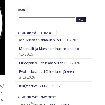
HAKU
VIIMEISIMMÄT ARTIKKELIT
Venuksessa vanhakin nuortuu
1.7.2026
Mineraalit ja Marsin muinainen ilmasto
1.6.2026
Euroopan suurin kraatterijärvi
1.5.2026
Evoluutiospurtti Chicxulubin jälkeen
31.3.2026
a).
Ku(r)tistuva Kuu
2.3.2026
e
VIIMEISIMMÄT KOMMENTIT
a)
Teemu Öhman
:
Euroopan suurin