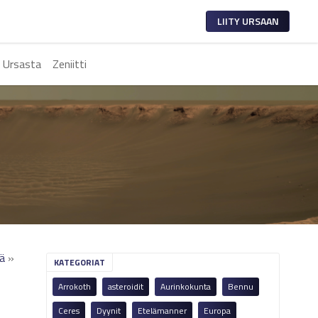
LIITY URSAAN
 Ursasta
Zeniitti
rä
»
KATEGORIAT
Arrokoth
asteroidit
Aurinkokunta
Bennu
Ceres
Dyynit
Etelämanner
Europa