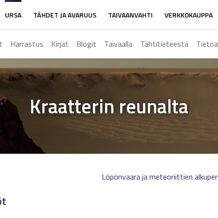
URSA
TÄHDET JA AVARUUS
TAIVAANVAHTI
VERKKOKAUPPA
t
Harrastus
Kirjat
Blogit
Taivaalla
Tähtitieteestä
Tietoa
Kraatterin reunalta
Löpönvaara ja meteoriittien alkupe
öt