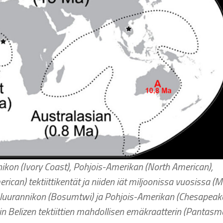
ikon (Ivory Coast), Pohjois-Amerikan (North American),
rican) tektiittikentät ja niiden iät miljoonissa vuosissa (M
unluurannikon (Bosumtwi) ja Pohjois-Amerikan (Chesapeak
uin Belizen tektiittien mahdollisen emäkraatterin (Pantasm