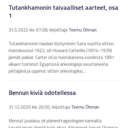
Tutankhamonin taivaalliset aarteet, osa
1
31.5.2022 klo 07.58, kirjoittaja
Teemu Öhman
Tutankhamonin haudan löytyminen Sata vuotta sitten,
marrakuussa 1922, oli Howard Carterilla (1874–1939)
jännät paikat. Carter oli jo nuorukaisena vuodesta 1891
alkaen toiminut Egyptissä arkeologeja avustaneena
piirtäjänä ja oppinut sitten arkeologiksi…
Bennun kiviä odotellessa
31.12.2020 klo 20.50, kirjoittaja
Teemu Öhman
Mennyt joulukuu oli planeettageologien kannalta
tavattoman jännittävää aikaa. Kiinalaiset toivat Chang’e-