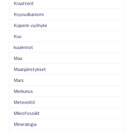
Kraatterit
Kryovulkanismi
Kuiperin vyöhyke
Kuu
kuulennot
Maa
Maanjäristykset
Mars
Merkurius
Meteoriitit
Mikrofossiilit
Mineralogia