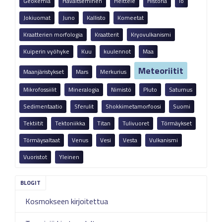
Geokemia
Havaitseminen
Heittele
Historia
Io
Jokiuomat
Juno
Kallisto
Komeetat
Kraatterien morfologia
Kraatterit
Kryovulkanismi
Kuiperin vyöhyke
Kuu
kuulennot
Maa
Meteoriitit
Maanjäristykset
Mars
Merkurius
Mikrofossiilit
Mineralogia
Nimistö
Pluto
Saturnus
Sedimentaatio
Sferulit
Shokkimetamorfoosi
Suomi
Tektiitit
Tektoniikka
Titan
Tulivuoret
Törmäykset
Törmäysaltaat
Venus
Vesi
Vesta
Vulkanismi
Vuoristot
Yleinen
Kosmokseen kirjoitettua