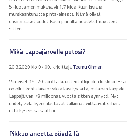
5 -luotaimen mukana yli 1,7 kiloa Kuun kiviä ja
murskaantunutta pinta-ainesta. Nämä olivat
ensimmäiset uudet Kuun pinnalta noudetut näytteet
sitten…
Mikä Lappajärvelle putosi?
20.3.2020 klo 07.00, kirjoittaja
Teemu Öhman
Viimeiset 15–20 vuotta kraatteritutkijoiden keskuudessa
on ollut kohtalaisen vakaa käsitys siitä, millainen kappale
Lappajärven 78 miljoonaa vuotta sitten synnytti. Nyt
uudet, vielä hyvin alustavat tulkinnat viittaavat siihen,
että kyseessä saattoi…
Pikkuplaneetta pöydällä