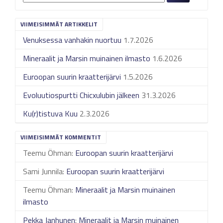
VIIMEISIMMÄT ARTIKKELIT
Venuksessa vanhakin nuortuu
1.7.2026
Mineraalit ja Marsin muinainen ilmasto
1.6.2026
Euroopan suurin kraatterijärvi
1.5.2026
Evoluutiospurtti Chicxulubin jälkeen
31.3.2026
Ku(r)tistuva Kuu
2.3.2026
VIIMEISIMMÄT KOMMENTIT
Teemu Öhman
:
Euroopan suurin kraatterijärvi
Sami Junnila
:
Euroopan suurin kraatterijärvi
Teemu Öhman
:
Mineraalit ja Marsin muinainen
ilmasto
Pekka Janhunen
:
Mineraalit ja Marsin muinainen