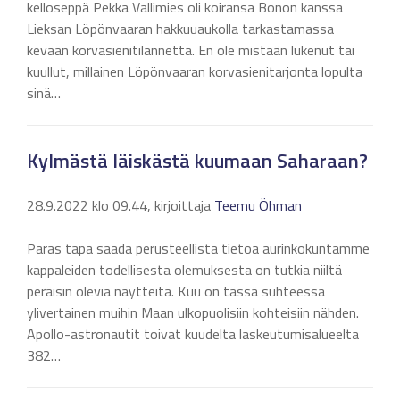
kelloseppä Pekka Vallimies oli koiransa Bonon kanssa
Lieksan Löpönvaaran hakkuuaukolla tarkastamassa
kevään korvasienitilannetta. En ole mistään lukenut tai
kuullut, millainen Löpönvaaran korvasienitarjonta lopulta
sinä…
Kylmästä läiskästä kuumaan Saharaan?
28.9.2022 klo 09.44, kirjoittaja
Teemu Öhman
Paras tapa saada perusteellista tietoa aurinkokuntamme
kappaleiden todellisesta olemuksesta on tutkia niiltä
peräisin olevia näytteitä. Kuu on tässä suhteessa
ylivertainen muihin Maan ulkopuolisiin kohteisiin nähden.
Apollo-astronautit toivat kuudelta laskeutumisalueelta
382…