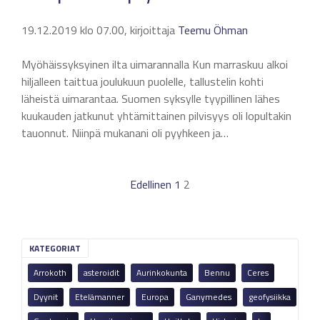
19.12.2019 klo 07.00, kirjoittaja
Teemu Öhman
Myöhäissyksyinen ilta uimarannalla Kun marraskuu alkoi
hiljalleen taittua joulukuun puolelle, tallustelin kohti
läheistä uimarantaa. Suomen syksylle tyypillinen lähes
kuukauden jatkunut yhtämittainen pilvisyys oli lopultakin
tauonnut. Niinpä mukanani oli pyyhkeen ja…
Edellinen
1
2
KATEGORIAT
Arrokoth
asteroidit
Aurinkokunta
Bennu
Ceres
Dyynit
Etelämanner
Europa
Ganymedes
geofysiikka