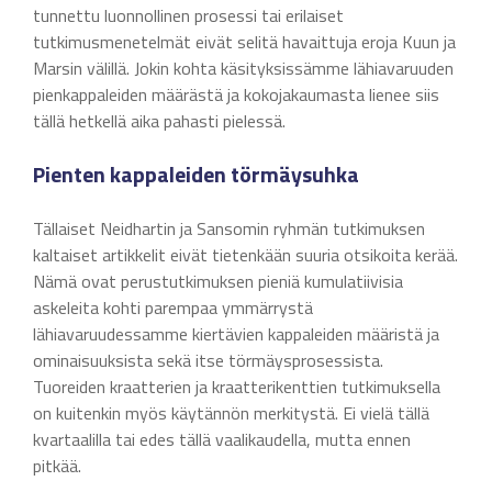
tunnettu luonnollinen prosessi tai erilaiset
tutkimusmenetelmät eivät selitä havaittuja eroja Kuun ja
Marsin välillä. Jokin kohta käsityksissämme lähiavaruuden
pienkappaleiden määrästä ja kokojakaumasta lienee siis
tällä hetkellä aika pahasti pielessä.
Pienten kappaleiden törmäysuhka
Tällaiset Neidhartin ja Sansomin ryhmän tutkimuksen
kaltaiset artikkelit eivät tietenkään suuria otsikoita kerää.
Nämä ovat perustutkimuksen pieniä kumulatiivisia
askeleita kohti parempaa ymmärrystä
lähiavaruudessamme kiertävien kappaleiden määristä ja
ominaisuuksista sekä itse törmäysprosessista.
Tuoreiden kraatterien ja kraatterikenttien tutkimuksella
on kuitenkin myös käytännön merkitystä. Ei vielä tällä
kvartaalilla tai edes tällä vaalikaudella, mutta ennen
pitkää.