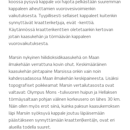
koossa pysyvä kappale voi hajota pelkästään suuremman
kappaleen aiheuttamien vuorovesivoimienkin
vaikutuksesta. Tyypillisesti sellaiset kappaleet kuitenkin
synnyttävät kraatteriketjuja, eivät -kenttiä.
Käytännössä kraatterikenttien oletetaankin kertovan
jotain kaasukehän ja törmäävän kappaleen
vuorovaikutuksesta.
Marsin nykyinen hiilidioksidikaasukehä on Maan
ilmakehään verrattuna kovin ohut. Keskimääräinen
kaasukehän pintapaine Marsissa onkin vain noin
kahdessadasosa Maan ilmakehän keskipaineesta. Lisäksi
topografiset poikkeamat Marsin vertailutasosta ovat
valtavat: Olympus Mons -tulivuoren huipun ja Hellaksen
törmäysaltaan pohjan välinen korkeusero on lähes 30 km.
Näin ollen myös erot siinä, kuinka paksun kaasukerroksen
läpi Marsiin syöksyvä kappale joutuu läpäisemään
päästäkseen synnyttämään kraatteri(kentä)n, ovat eri
alueilla todella suuret.