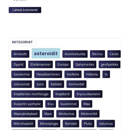
KATEGORIAT
asteroidit
Arrokoth
Aurinkokunta
Bennu
Ceres
Dyynit
Etelämanner
Europa
Ganymedes
geofysiikka
Geokemia
Havaitseminen
Heittele
Historia
Io
Jokiuomat
Juno
Kallisto
Komeetat
Kraatterien morfologia
Kraatterit
Kryovulkanismi
Kuiperin vyöhyke
Kuu
kuulennot
Maa
Maanjäristykset
Mars
Merkurius
Meteoriitit
Mikrofossiilit
Mineralogia
Nimistö
Pluto
Saturnus