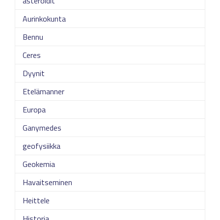
asteroidit
Aurinkokunta
Bennu
Ceres
Dyynit
Etelämanner
Europa
Ganymedes
geofysiikka
Geokemia
Havaitseminen
Heittele
Historia