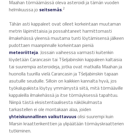
Maahan törmäämässä oleva asteroidi ja tämän vuoden
2
helmikuussa jo
seitsemäs
.
Tähän asti kappaleet ovat olleet korkeintaan muutaman
metrin läpimittaisia ja possahtaneet harmittomasti
ilmakehässä yleensä muutama tunti löytämisensä jälkeen
pudottaen maanpinnalle korkeintaan pieniä
meteoriitteja
. Jossain vaiheessa varmasti kuitenkin
löydetään Carancasin tai Tšeljabinskin kappaleen kaltaisia
tai suurempia asteroideja, jotka ovat matkalla Maahan ja
huonolla tuurilla vielä Carancasin ja Tšeljabinskin tapaan
asutuille seuduille. Silloin on kaikkien kannalta hyvä, jos
työkalupakista löytyy ymmärrystä siitä, mitä törmääville
kappaleilla ilmakehässä ja itse törmäyksessä tapahtuu.
Niinpä tästä eksistentiaalisesta näkökulmasta
tarkastellen ei ole montakaan alaa, joiden
yhteiskunnallinen vaikuttavuus
olisi suurempi kuin
Marsin kraatterikenttien ja ylipäätään törmäyskraatterien
tutkiminen.