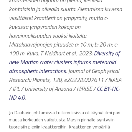
kraattereiden hajonta on pientä, keskellä
kohtalaista ja oikealla suurta. Alemmissa kuvissa
yksittäiset kraatterit on ympyröity, mutta c-
kuvassa ympyröiden kokoja on
havainnollisuuden vuoksi liioiteltu.
Mittakaavajanojen pituudet: a: 10 m; b: 20 m; c:
100 m. Kuva: T. Neidhart et al., 2023:
Diversity of
new Martian crater clusters informs meteoroid
atmospheric interactions
. Journal of Geophysical
Research: Planets, 128, e2022JE007611 / NASA
/ JPL / University of Arizona / HiRISE /
CC BY-NC-
ND 4.0
.
Jo Daubarin johtamissa tutkimuksissa oli käynyt ilmi pari
muuta korkeuden vaikutusta Marsin pinnalle syntyviin
tuoreisiin pieniin kraattereihin. Kraatterien ympärillä