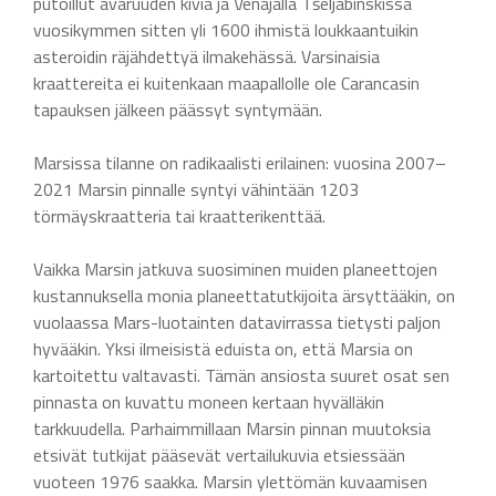
putoillut avaruuden kiviä ja Venäjällä Tšeljabinskissä
vuosikymmen sitten yli 1600 ihmistä loukkaantuikin
asteroidin räjähdettyä ilmakehässä. Varsinaisia
kraattereita ei kuitenkaan maapallolle ole Carancasin
tapauksen jälkeen päässyt syntymään.
Marsissa tilanne on radikaalisti erilainen: vuosina 2007–
2021 Marsin pinnalle syntyi vähintään 1203
törmäyskraatteria tai kraatterikenttää.
Vaikka Marsin jatkuva suosiminen muiden planeettojen
kustannuksella monia planeettatutkijoita ärsyttääkin, on
vuolaassa Mars-luotainten datavirrassa tietysti paljon
hyvääkin. Yksi ilmeisistä eduista on, että Marsia on
kartoitettu valtavasti. Tämän ansiosta suuret osat sen
pinnasta on kuvattu moneen kertaan hyvälläkin
tarkkuudella. Parhaimmillaan Marsin pinnan muutoksia
etsivät tutkijat pääsevät vertailukuvia etsiessään
vuoteen 1976 saakka. Marsin ylettömän kuvaamisen