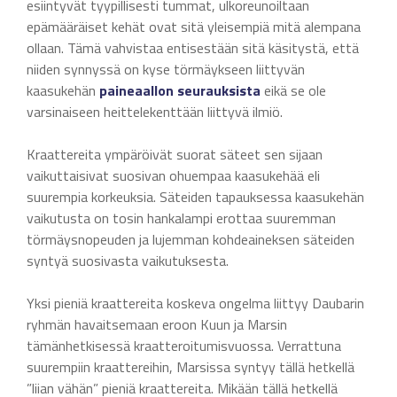
esiintyvät tyypillisesti tummat, ulkoreunoiltaan
epämääräiset kehät ovat sitä yleisempiä mitä alempana
ollaan. Tämä vahvistaa entisestään sitä käsitystä, että
niiden synnyssä on kyse törmäykseen liittyvän
kaasukehän
paineaallon seurauksista
eikä se ole
varsinaiseen heittelekenttään liittyvä ilmiö.
Kraattereita ympäröivät suorat säteet sen sijaan
vaikuttaisivat suosivan ohuempaa kaasukehää eli
suurempia korkeuksia. Säteiden tapauksessa kaasukehän
vaikutusta on tosin hankalampi erottaa suuremman
törmäysnopeuden ja lujemman kohdeaineksen säteiden
syntyä suosivasta vaikutuksesta.
Yksi pieniä kraattereita koskeva ongelma liittyy Daubarin
ryhmän havaitsemaan eroon Kuun ja Marsin
tämänhetkisessä kraatteroitumisvuossa. Verrattuna
suurempiin kraattereihin, Marsissa syntyy tällä hetkellä
”liian vähän” pieniä kraattereita. Mikään tällä hetkellä