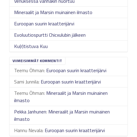
Venuksessa vanhakin nuortuu
Mineraalit ja Marsin muinainen ilmasto
Euroopan suurin kraatterijärvi
Evoluutiospurtti Chicxulubin jälkeen
Ku(r)tistuva Kuu
VIIMEISIMMÄT KOMMENTIT
Teemu Öhman
:
Euroopan suurin kraatterijärvi
Sami Junnila
:
Euroopan suurin kraatterijärvi
Teemu Öhman
:
Mineraalit ja Marsin muinainen
ilmasto
Pekka Janhunen
:
Mineraalit ja Marsin muinainen
ilmasto
Hannu Nevala
:
Euroopan suurin kraatterijärvi