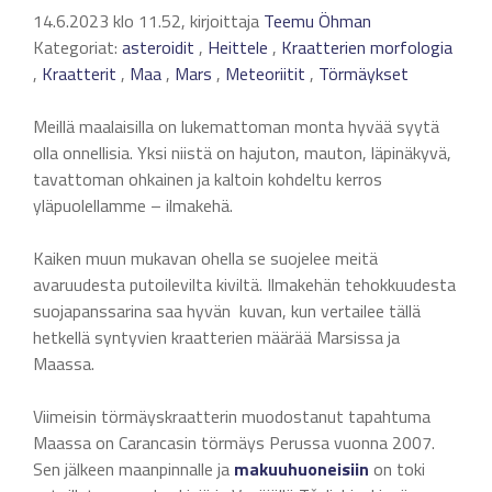
14.6.2023 klo 11.52, kirjoittaja
Teemu Öhman
Kategoriat:
asteroidit
,
Heittele
,
Kraatterien morfologia
,
Kraatterit
,
Maa
,
Mars
,
Meteoriitit
,
Törmäykset
Meillä maalaisilla on lukemattoman monta hyvää syytä
olla onnellisia. Yksi niistä on hajuton, mauton, läpinäkyvä,
tavattoman ohkainen ja kaltoin kohdeltu kerros
yläpuolellamme – ilmakehä.
Kaiken muun mukavan ohella se suojelee meitä
avaruudesta putoilevilta kiviltä. Ilmakehän tehokkuudesta
suojapanssarina saa hyvän kuvan, kun vertailee tällä
hetkellä syntyvien kraatterien määrää Marsissa ja
Maassa.
Viimeisin törmäyskraatterin muodostanut tapahtuma
Maassa on Carancasin törmäys Perussa vuonna 2007.
Sen jälkeen maanpinnalle ja
makuuhuoneisiin
on toki