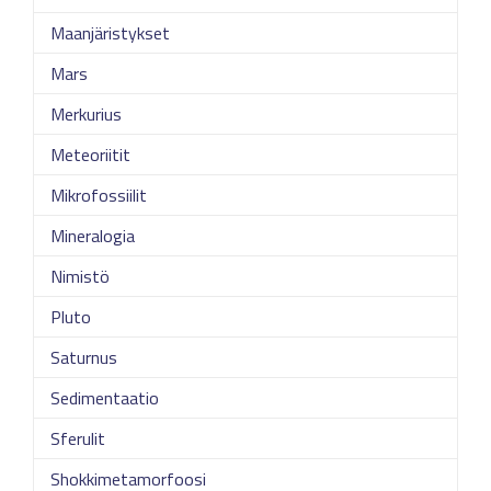
Maanjäristykset
Mars
Merkurius
Meteoriitit
Mikrofossiilit
Mineralogia
Nimistö
Pluto
Saturnus
Sedimentaatio
Sferulit
Shokkimetamorfoosi