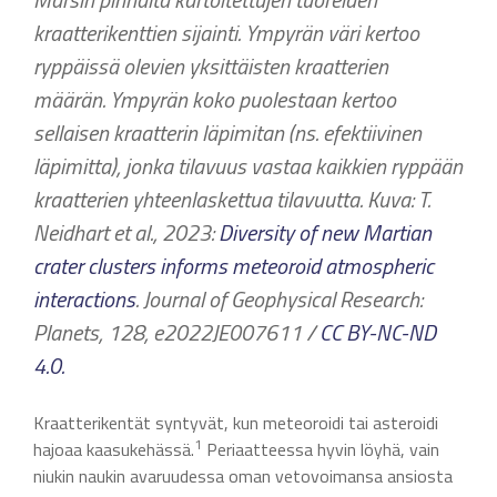
kraatterikenttien sijainti. Ympyrän väri kertoo
ryppäissä olevien yksittäisten kraatterien
määrän. Ympyrän koko puolestaan kertoo
sellaisen kraatterin läpimitan (ns. efektiivinen
läpimitta), jonka tilavuus vastaa kaikkien ryppään
kraatterien yhteenlaskettua tilavuutta. Kuva: T.
Neidhart et al., 2023:
Diversity of new Martian
crater clusters informs meteoroid atmospheric
interactions
. Journal of Geophysical Research:
Planets, 128, e2022JE007611
/
CC BY-NC-ND
4.0
.
Kraatterikentät syntyvät, kun meteoroidi tai asteroidi
1
hajoaa kaasukehässä.
Periaatteessa hyvin löyhä, vain
niukin naukin avaruudessa oman vetovoimansa ansiosta