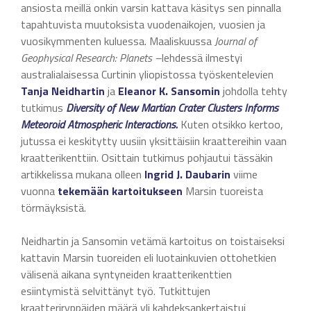
ansiosta meillä onkin varsin kattava käsitys sen pinnalla
tapahtuvista muutoksista vuodenaikojen, vuosien ja
vuosikymmenten kuluessa. Maaliskuussa
Journal of
Geophysical Research: Planets –
lehdessä ilmestyi
australialaisessa Curtinin yliopistossa työskentelevien
Tanja Neidhartin
ja
Eleanor K. Sansomin
johdolla tehty
tutkimus
Diversity of New Martian Crater Clusters Informs
Meteoroid Atmospheric Interactions.
Kuten otsikko kertoo,
jutussa ei keskitytty uusiin yksittäisiin kraattereihin vaan
kraatterikenttiin. Osittain tutkimus pohjautui tässäkin
artikkelissa mukana olleen
Ingrid J. Daubarin
viime
vuonna
tekemään
kartoitukseen
Marsin tuoreista
törmäyksistä.
Neidhartin ja Sansomin vetämä kartoitus on toistaiseksi
kattavin Marsin tuoreiden eli luotainkuvien ottohetkien
välisenä aikana syntyneiden kraatterikenttien
esiintymistä selvittänyt työ. Tutkittujen
kraatteriryppäiden määrä yli kahdeksankertaistui