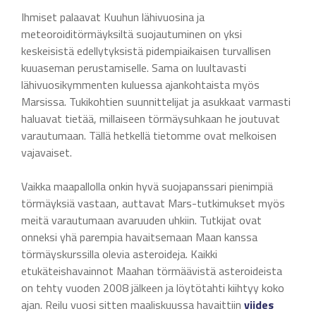
Ihmiset palaavat Kuuhun lähivuosina ja
meteoroiditörmäyksiltä suojautuminen on yksi
keskeisistä edellytyksistä pidempiaikaisen turvallisen
kuuaseman perustamiselle. Sama on luultavasti
lähivuosikymmenten kuluessa ajankohtaista myös
Marsissa. Tukikohtien suunnittelijat ja asukkaat varmasti
haluavat tietää, millaiseen törmäysuhkaan he joutuvat
varautumaan. Tällä hetkellä tietomme ovat melkoisen
vajavaiset.
Vaikka maapallolla onkin hyvä suojapanssari pienimpiä
törmäyksiä vastaan, auttavat Mars-tutkimukset myös
meitä varautumaan avaruuden uhkiin. Tutkijat ovat
onneksi yhä parempia havaitsemaan Maan kanssa
törmäyskurssilla olevia asteroideja. Kaikki
etukäteishavainnot Maahan törmäävistä asteroideista
on tehty vuoden 2008 jälkeen ja löytötahti kiihtyy koko
ajan. Reilu vuosi sitten maaliskuussa havaittiin
viides