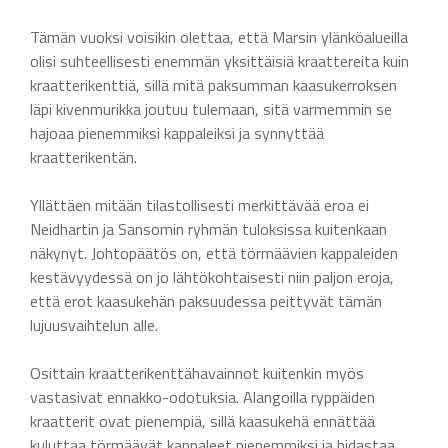
Tämän vuoksi voisikin olettaa, että Marsin ylänköalueilla
olisi suhteellisesti enemmän yksittäisiä kraattereita kuin
kraatterikenttiä, sillä mitä paksumman kaasukerroksen
läpi kivenmurikka joutuu tulemaan, sitä varmemmin se
hajoaa pienemmiksi kappaleiksi ja synnyttää
kraatterikentän.
Yllättäen mitään tilastollisesti merkittävää eroa ei
Neidhartin ja Sansomin ryhmän tuloksissa kuitenkaan
näkynyt. Johtopäätös on, että törmäävien kappaleiden
kestävyydessä on jo lähtökohtaisesti niin paljon eroja,
että erot kaasukehän paksuudessa peittyvät tämän
lujuusvaihtelun alle.
Osittain kraatterikenttähavainnot kuitenkin myös
vastasivat ennakko-odotuksia. Alangoilla ryppäiden
kraatterit ovat pienempiä, sillä kaasukehä ennättää
kuluttaa törmäävät kappaleet pienemmiksi ja hidastaa