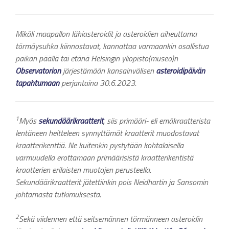
Mikäli maapallon lähiasteroidit ja asteroidien aiheuttama
törmäysuhka kiinnostavat, kannattaa varmaankin osallistua
paikan päällä tai etänä Helsingin yliopisto(museo)n
Observatorion
järjestämään kansainvälisen
asteroidipäivän
tapahtumaan
perjantaina 30.6.2023.
1
Myös
sekundäärikraatterit
, siis primääri- eli emäkraatterista
lentäneen heitteleen synnyttämät kraatterit muodostavat
kraatterikenttiä. Ne kuitenkin pystytään kohtalaisella
varmuudella erottamaan primäärisistä kraatterikentistä
kraatterien erilaisten muotojen perusteella.
Sekundäärikraatterit jätettiinkin pois Neidhartin ja Sansomin
johtamasta tutkimuksesta.
2
Sekä viidennen että seitsemännen törmänneen asteroidin