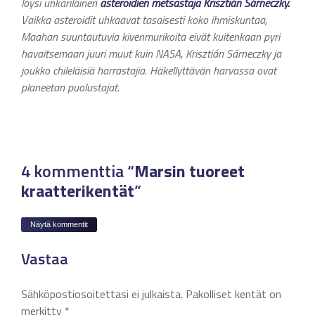
löysi unkarilainen
asteroidien metsästäjä
Krisztián Sárneczky.
Vaikka asteroidit uhkaavat tasaisesti koko ihmiskuntaa,
Maahan suuntautuvia kivenmurikoita eivät kuitenkaan pyri
havaitsemaan juuri muut kuin NASA, Krisztián Sárneczky ja
joukko chileläisiä harrastajia. Häkellyttävän harvassa ovat
planeetan puolustajat.
4 kommenttia “
Marsin tuoreet
kraatterikentät
”
Näytä kommentit
Vastaa
Sähköpostiosoitettasi ei julkaista.
Pakolliset kentät on
merkitty
*