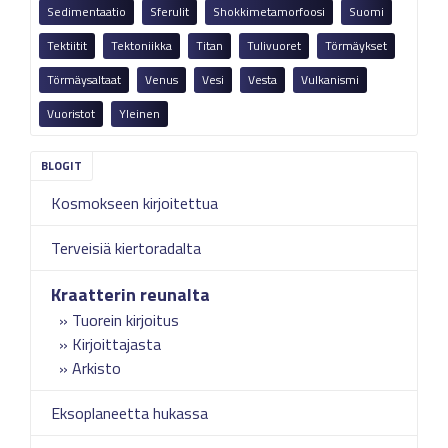
Sedimentaatio
Sferulit
Shokkimetamorfoosi
Suomi
Tektiitit
Tektoniikka
Titan
Tulivuoret
Törmäykset
Törmäysaltaat
Venus
Vesi
Vesta
Vulkanismi
Vuoristot
Yleinen
Kosmokseen kirjoitettua
Terveisiä kiertoradalta
Kraatterin reunalta
Tuorein kirjoitus
Kirjoittajasta
Arkisto
Eksoplaneetta hukassa