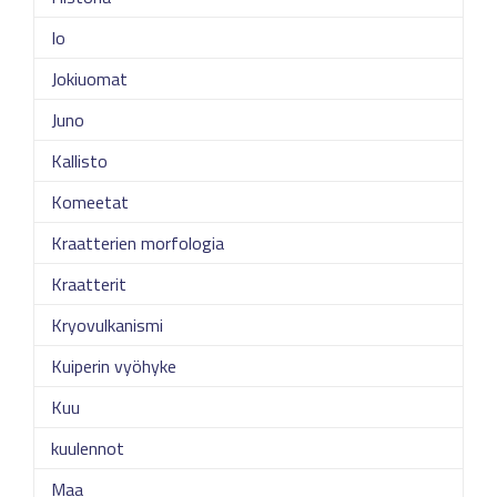
Io
Jokiuomat
Juno
Kallisto
Komeetat
Kraatterien morfologia
Kraatterit
Kryovulkanismi
Kuiperin vyöhyke
Kuu
kuulennot
Maa