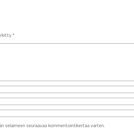
erkitty
*
ähän selaimeen seuraavaa kommentointikertaa varten.