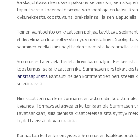
Vaikka johtavan kerroksen paksuus selviäisikin, sen alkuper
tapauksessa todennäköisimpiä vaihtoehtoja on kaksi. Kraa
kiviaineksesta koostuva ns. breksialinssi, ja sen alapuolella r
Toinen vaihtoehto on kraatterin pohjaa täyttävä sedimentti
yhdistelmä on luonnollisesti myös mahdollinen. Suolapitoi
saaminen edellyttäisi näytteiden saamista kairaamalla, eikä s
Summasesta ei vielä tiedetä kovinkaan paljon. Keskeisist
koostumus, sekä kraatterin ikä. Summasen pirstekartioista 
länsinaapurista
kantautuneiden kommenttien perusteella kov
selviämässä.
Niin kraatterin iän kuin törmänneen asteroidin koostumu
kiviaines. Törmäyssulakiveä ei kuitenkaan ole Summasen y
tavataankaan, sillä pienissä kraattereissa sitä syntyy mel
löydettävissä olevaa määrää.
Kannattaa kuitenkin erityisesti Summasen kaakkoispuolella l