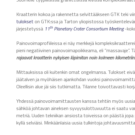
Kraatterin kokoa ja rakennetta selvittääkseen GTK teki v
tulokset
on GTK:ssa ja Tarton yliopistossa työskentelev
th
järjestetyssä
11
Planetary Crater Consortium Meeting
-kok
Painovoimaprofiileissa ei näy merkkejä kompleksikraattereil
pieni negatiivinen painovoimapoikkeama, eli ”massavaje”. Tä
rajaavat kraatterin nykyisen läpimitan noin kolmeen kilometriin
Mittauksissa oli kuitenkin omat ongelmansa. Tulokset eivät ol
jäätalven ja myöhäisen ajankohdan vuoksi painovoimamittau
Oleellisin alue jäi siis tutkimatta. Tilanne toivottavasti ko
Yhdessä painovoimamittausten kanssa tehtiin myös uusi
sähköä johtavan aineksen syvyysulottuvuutta ei saatu var
metriä. Uuden tekniikan ansiosta toiveissa on päästä jopa 
kyllä selviäisi. Minkäänlaisia uusia tulkintoja johtavuusmitta