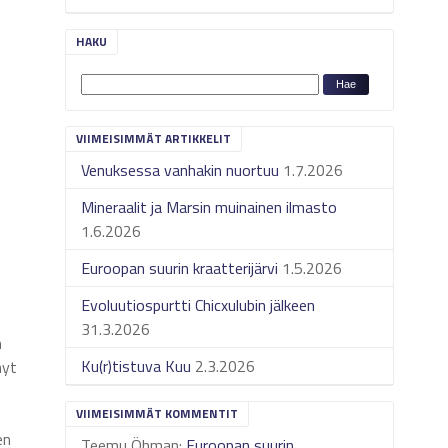
HAKU
n
VIIMEISIMMÄT ARTIKKELIT
Venuksessa vanhakin nuortuu
1.7.2026
Mineraalit ja Marsin muinainen ilmasto
1.6.2026
Euroopan suurin kraatterijärvi
1.5.2026
Evoluutiospurtti Chicxulubin jälkeen
31.3.2026
n
Ku(r)tistuva Kuu
2.3.2026
nyt
VIIMEISIMMÄT KOMMENTIT
en
Teemu Öhman
:
Euroopan suurin