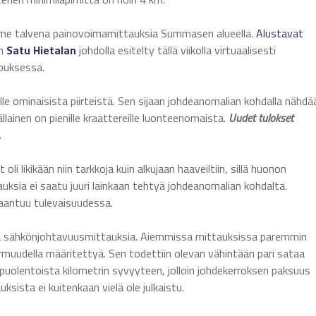
iime talvena painovoimamittauksia Summasen alueella.
Alustavat
än
Satu Hietalan
johdolla esitelty tällä viikolla virtuaalisesti
ouksessa.
le ominaisista piirteistä. Sen sijaan johdeanomalian kohdalla nähdä
llainen on pienille kraattereille luonteenomaista.
Uudet tulokset
.
i likikään niin tarkkoja kuin alkujaan haaveiltiin, sillä huonon
ksia ei saatu juuri lainkaan tehtyä johdeanomalian kohdalta.
rjaantuu tulevaisuudessa.
a sähkönjohtavuusmittauksia. Aiemmissa mittauksissa paremmin
muudella määritettyä. Sen todettiin olevan vähintään pari sataa
puolentoista kilometrin syvyyteen, jolloin johdekerroksen paksuus
uksista ei kuitenkaan vielä ole julkaistu.