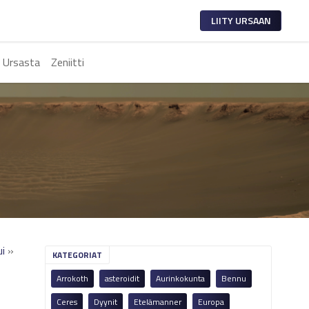
LIITY URSAAN
 Ursasta
Zeniitti
ui
»
KATEGORIAT
Arrokoth
asteroidit
Aurinkokunta
Bennu
Ceres
Dyynit
Etelämanner
Europa