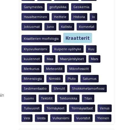
Ganymedes
geofysiikka
Geokemia
Havaitseminen
Heittele
Historia
Io
Jokiuomat
Juno
Kallisto
Komeetat
Kraatterit
Kraatterien morfologia
Kryovulkanismi
Kuiperin vyöhyke
Kuu
kuulennot
Maa
Maanjäristykset
Mars
Merkurius
Meteoriitit
Mikrofossiilit
Mineralogia
Nimistö
Pluto
Saturnus
Sedimentaatio
Sferulit
Shokkimetamorfoosi
äin
Suomi
Tektiitit
Tektoniikka
Titan
Tulivuoret
Törmäykset
Törmäysaltaat
Venus
Vesi
Vesta
Vulkanismi
Vuoristot
Yleinen