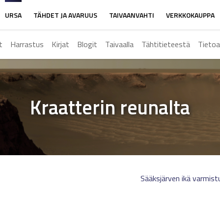
URSA
TÄHDET JA AVARUUS
TAIVAANVAHTI
VERKKOKAUPPA
t
Harrastus
Kirjat
Blogit
Taivaalla
Tähtitieteestä
Tietoa
Kraatterin reunalta
Sääksjärven ikä varmist