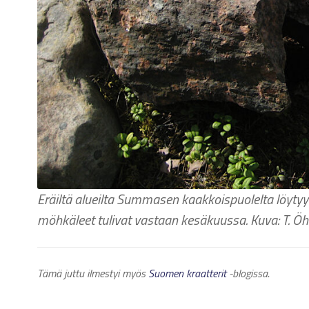
Eräiltä alueilta Summasen kaakkoispuolelta löytyy
möhkäleet tulivat vastaan kesäkuussa.
Kuva: T. Ö
Tämä juttu ilmestyi myös
Suomen kraatterit
-blogissa.