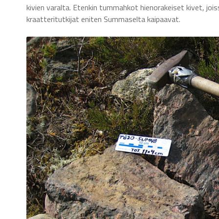
kivien varalta. Etenkin tummahkot hienorakeiset kivet, joiss
kraatteritutkijat eniten Summaselta kaipaavat.