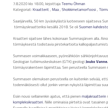
7.8.2020 klo 18.00, kirjoittaja
Teemu Öhman
Kategoriat:
Kraatterit
,
Maa
,
Shokkimetamorfoosi
,
Törm
Saarijärvellä, 50 km Jyväskylästä luoteeseen sijaitseva 
törmäyskraatteriksi kesällä 2018. Se oli
Suomen kahdestoi
Kraatteri sijaitsee lähes kokonaan Summasjärven alla. Ain
törmäyksestä todistavia pirstekartioita kalliopaljastumist
Summasen voimakkaaseen, pyöreähköön sähkönjohtavuuspoi
Geologian tutkimuskeskuksen (GTK) geologi
Jouko Vanne
törmäysrakenteen läpimittaa. Sen perusteella Summasen ny
Summasen olemuksen perusteella on kuitenkin selvää, että 
todennäköisesti ollut jonkin verran nykyistä läpimittaa suu
Esiin nousi sellainenkin ajatus, että pienen
maljakraatterin
s
kompleksikraatteri
. Niille ominaisia piirteitä ovat tasai
Suomelle tyypillisissä graniittisissa kivissä kompleksikraat