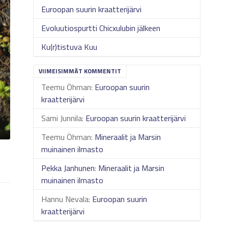
Euroopan suurin kraatterijärvi
Evoluutiospurtti Chicxulubin jälkeen
Ku(r)tistuva Kuu
VIIMEISIMMÄT KOMMENTIT
Teemu Öhman
:
Euroopan suurin
kraatterijärvi
Sami Junnila
:
Euroopan suurin kraatterijärvi
Teemu Öhman
:
Mineraalit ja Marsin
muinainen ilmasto
Pekka Janhunen
:
Mineraalit ja Marsin
muinainen ilmasto
Hannu Nevala
:
Euroopan suurin
kraatterijärvi