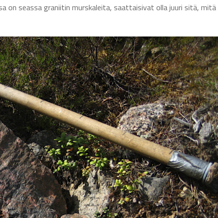
a on seassa graniitin murskaleita, saattaisivat olla juuri sitä, mitä