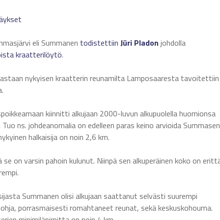
äykset
Summasjärvi eli Summanen
todistettiin
Jüri Pladon
johdolla
sta kraatterilöytö
.
oastaan nykyisen kraatterin reunamilta Lamposaaresta tavoitettiin
a.
kkeamaan kiinnitti alkujaan 2000-luvun alkupuolella huomionsa
.
Tuo ns. johdeanomalia on edelleen paras keino arvioida Summasen
kyinen halkaisija on noin 2,6 km.
se on varsin pahoin kulunut. Niinpä sen alkuperäinen koko on eritt
rempi.
ijasta Summanen olisi alkujaan saattanut selvästi suurempi
nen pohja, porrasmaisesti romahtaneet reunat, sekä keskuskohouma.
terien minimiläpimitta on noin 4 km.