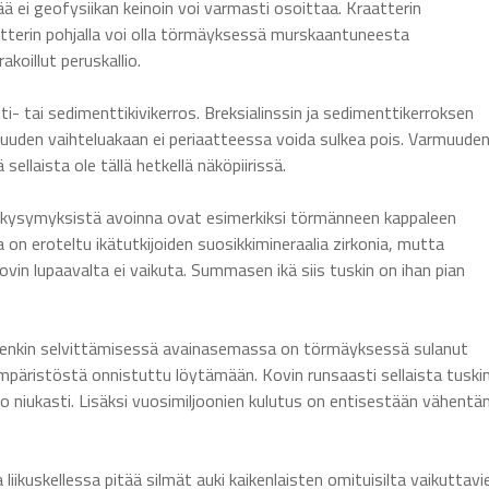
ää ei geofysiikan keinoin voi varmasti osoittaa. Kraatterin
tterin pohjalla voi olla törmäyksessä murskaantuneesta
akoillut peruskallio.
- tai sedimenttikivikerros. Breksialinssin ja sedimenttikerroksen
suuden vaihteluakaan ei periaatteessa voida sulkea pois. Varmuude
ellaista ole tällä hetkellä näköpiirissä.
ä kysymyksistä avoinna ovat esimerkiksi törmänneen kappaleen
on eroteltu ikätutkijoiden suosikkimineraalia zirkonia, mutta
in lupaavalta ei vaikuta. Summasen ikä siis tuskin on ihan pian
ksenkin selvittämisessä avainasemassa on törmäyksessä sulanut
mpäristöstä onnistuttu löytämään. Kovin runsaasti sellaista tuski
ko niukasti. Lisäksi vuosimiljoonien kulutus on entisestään vähentä
iikuskellessa pitää silmät auki kaikenlaisten omituisilta vaikuttavi