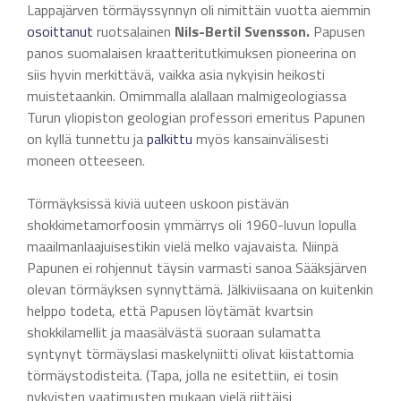
Lappajärven törmäyssynnyn oli nimittäin vuotta aiemmin
osoittanut
ruotsalainen
Nils-Bertil Svensson.
Papusen
panos suomalaisen kraatteritutkimuksen pioneerina on
siis hyvin merkittävä, vaikka asia nykyisin heikosti
muistetaankin. Omimmalla alallaan malmigeologiassa
Turun yliopiston geologian professori emeritus Papunen
on kyllä tunnettu ja
palkittu
myös kansainvälisesti
moneen otteeseen.
Törmäyksissä kiviä uuteen uskoon pistävän
shokkimetamorfoosin ymmärrys oli 1960-luvun lopulla
maailmanlaajuisestikin vielä melko vajavaista. Niinpä
Papunen ei rohjennut täysin varmasti sanoa Sääksjärven
olevan törmäyksen synnyttämä. Jälkiviisaana on kuitenkin
helppo todeta, että Papusen löytämät kvartsin
shokkilamellit ja maasälvästä suoraan sulamatta
syntynyt törmäyslasi maskelyniitti olivat kiistattomia
törmäystodisteita. (Tapa, jolla ne esitettiin, ei tosin
nykyisten vaatimusten mukaan vielä riittäisi