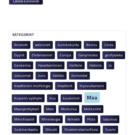
KATEGORIAT
Arrokoth
asteroidit
Aurinkokunta
Bennu
Ceres
Dyynit
Etelämanner
Europa
Ganymedes
geofysiikka
Geokemia
Havaitseminen
Heittele
Historia
Io
Jokiuomat
Juno
Kallisto
Komeetat
Kraatterien morfologia
Kraatterit
Kryovulkanismi
Maa
Kuiperin vyöhyke
Kuu
kuulennot
Maanjäristykset
Mars
Merkurius
Meteoriitit
Mikrofossiilit
Mineralogia
Nimistö
Pluto
Saturnus
Sedimentaatio
Sferulit
Shokkimetamorfoosi
Suomi