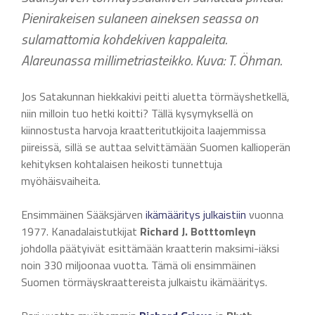
Pienirakeisen sulaneen aineksen seassa on
sulamattomia kohdekiven kappaleita.
Alareunassa millimetriasteikko. Kuva: T. Öhman.
Jos Satakunnan hiekkakivi peitti aluetta törmäyshetkellä,
niin milloin tuo hetki koitti? Tällä kysymyksellä on
kiinnostusta harvoja kraatteritutkijoita laajemmissa
piireissä, sillä se auttaa selvittämään Suomen kallioperän
kehityksen kohtalaisen heikosti tunnettuja
myöhäisvaiheita.
Ensimmäinen Sääksjärven
ikämääritys julkaistiin
vuonna
1977. Kanadalaistutkijat
Richard J. Botttomleyn
johdolla päätyivät esittämään kraatterin maksimi-iäksi
noin 330 miljoonaa vuotta. Tämä oli ensimmäinen
Suomen törmäyskraattereista julkaistu ikämääritys.