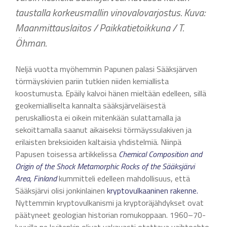
taustalla korkeusmallin vinovalovarjostus. Kuva:
Maanmittauslaitos / Paikkatietoikkuna / T.
Öhman.
Neljä vuotta myöhemmin Papunen palasi Sääksjärven
törmäyskivien pariin tutkien niiden kemiallista
koostumusta. Epäily kalvoi hänen mieltään edelleen, sillä
geokemialliselta kannalta sääksjärveläisestä
peruskalliosta ei oikein mitenkään sulattamalla ja
sekoittamalla saanut aikaiseksi törmäyssulakiven ja
erilaisten breksioiden kaltaisia yhdistelmiä. Niinpä
Papusen toisessa artikkelissa
Chemical Composition and
Origin of the Shock Metamorphic Rocks of the Sääksjärvi
Area, Finland
kummitteli edelleen mahdollisuus, että
Sääksjärvi olisi jonkinlainen
kryptovulkaaninen rakenne.
Nyttemmin kryptovulkanismi ja kryptoräjähdykset ovat
päätyneet geologian historian romukoppaan. 1960–70-