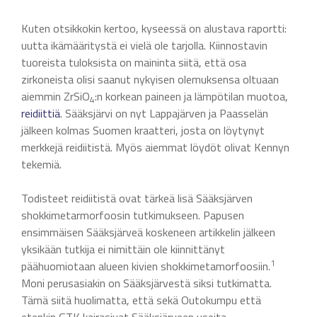
Kuten otsikkokin kertoo, kyseessä on alustava raportti:
uutta ikämääritystä ei vielä ole tarjolla. Kiinnostavin
tuoreista tuloksista on maininta siitä, että osa
zirkoneista olisi saanut nykyisen olemuksensa oltuaan
aiemmin ZrSiO
:n korkean paineen ja lämpötilan muotoa,
4
reidiittiä
. Sääksjärvi on nyt Lappajärven ja Paasselän
jälkeen kolmas Suomen kraatteri, josta on löytynyt
merkkejä reidiitistä. Myös aiemmat löydöt olivat Kennyn
tekemiä.
Todisteet reidiitistä ovat tärkeä lisä Sääksjärven
shokkimetarmorfoosin tutkimukseen. Papusen
ensimmäisen Sääksjärveä koskeneen artikkelin jälkeen
yksikään tutkija ei nimittäin ole kiinnittänyt
1
päähuomiotaan alueen kivien shokkimetamorfoosiin.
Moni perusasiakin on Sääksjärvestä siksi tutkimatta.
Tämä siitä huolimatta, että sekä Outokumpu että