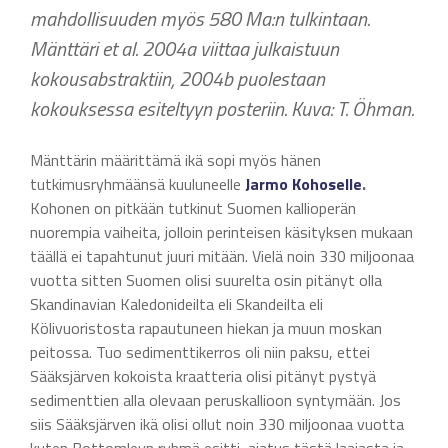
mahdollisuuden myös 580 Ma:n tulkintaan.
Mänttäri et al. 2004a viittaa julkaistuun
kokousabstraktiin, 2004b puolestaan
kokouksessa esiteltyyn posteriin. Kuva: T. Öhman.
Mänttärin määrittämä ikä sopi myös hänen
tutkimusryhmäänsä kuuluneelle
Jarmo Kohoselle
.
Kohonen on pitkään tutkinut Suomen kallioperän
nuorempia vaiheita, jolloin perinteisen käsityksen mukaan
täällä ei tapahtunut juuri mitään. Vielä noin 330 miljoonaa
vuotta sitten Suomen olisi suurelta osin pitänyt olla
Skandinavian Kaledonideilta eli Skandeilta eli
Kölivuoristosta rapautuneen hiekan ja muun moskan
peitossa. Tuo sedimenttikerros oli niin paksu, ettei
Sääksjärven kokoista kraatteria olisi pitänyt pystyä
sedimenttien alla olevaan peruskallioon syntymään. Jos
siis Sääksjärven ikä olisi ollut noin 330 miljoonaa vuotta