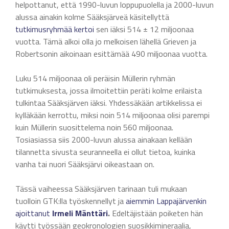
helpottanut, että 1990-luvun loppupuolella ja 2000-luvun
alussa ainakin kolme Sääksjärveä käsitellyttä
tutkimusryhmää
kertoi
sen iäksi 514 ± 12 miljoonaa
vuotta. Tämä alkoi olla jo melkoisen lähellä Grieven ja
Robertsonin aikoinaan esittämää 490 miljoonaa vuotta.
Luku 514 miljoonaa oli peräisin Müllerin ryhmän
tutkimuksesta, jossa ilmoitettiin peräti kolme erilaista
tulkintaa Sääksjärven iäksi. Yhdessäkään artikkelissa ei
kylläkään kerrottu, miksi noin 514 miljoonaa olisi parempi
kuin Müllerin suosittelema noin 560 miljoonaa.
Tosiasiassa siis 2000-luvun alussa ainakaan kellään
tilannetta sivusta seuranneella ei ollut tietoa, kuinka
vanha tai nuori Sääksjärvi oikeastaan on.
Tässä vaiheessa Sääksjärven tarinaan tuli mukaan
tuolloin GTK:lla työskennellyt ja
aiemmin Lappajärvenkin
ajoittanut
Irmeli Mänttäri
.
Edeltäjistään poiketen hän
käytti työssään geokronologien suosikkimineraalia,