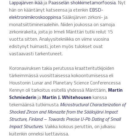
Lappajärven ikää
ja
Paasselän shokkimetamorfoosia
. Nyt
hän on kääntänyt katseensa ja etenkin
EBSD-
elektronimikroskooppinsa
Sääksjärven zirkoni- ja
monatsiittimineraaleihin. Niiden joukossa on samoja
zirkonirakeita, joita jo Irmeli Mänttäri tutki reilut 15
vuotta sitten. Analyysitekniikka on viime vuosina
edistynyt huimasti, joten myös tulokset ovat
vastaavasti tarkentuneet.
Koronaviruksen takia perutussa kraatteritutkijoiden
tärkeimmässä vuosittaisessa kokoontumisessa eli
Houstonin Lunar and Planetary Science Conferencessa
Kennyn oli tarkoitus esitellä yhdessä Mänttärin,
Martin
Schmiederin
ja
Martin J. Whitehousen
kanssa
tekemäänsä tutkimusta
Microstructural Characterization of
Shocked Zircon and Monazite from the Sääksjärvi Impact
Structure, Finland – Towards Precise U-Pb Dating of Small
Impact Structures
.
Vaikka kokous peruttiin, on julkaisu
kuitenkin onneksi luettavissa.