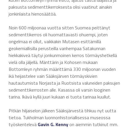
kuten Bottomleyn ryhmä esitti, ajatus tästä laajasta ja
paksusta sedimenttikerroksesta olisi vaatinut ainakin
jonkinlaista hienosäätöä.
Noin 600 miljoonaa vuotta sitten Suomea peittänyt
sedimenttikerros oli huomattavasti ohuempi, joten
ongelmaa ei ollut, vaikkakin Mutasen esittämillä
geokemiallisilla perusteilla vanhempaa Satakunnan
hiekkakiveä täytyi jonkunmoinen kerros törmäyshetkellä
vielä olla jäljellä. Mänttärin ja Kohosen mukaan
Bottomleyn ryhmän määrittämä 330 miljoonan vuoden
ikä heijastelee vain Sääksjärven törmäyskivien
hautautumista Norjasta ja Ruotsista valuneiden paksujen
sedimenttikerrosten alle. Kasassa oli varsin looginen
tarina. Ikävä kyllä juuri kukaan ei tuota tarinaa kuullut.
Pitkän hiljaiselon jälkeen Sääksjärvestä tihkuu nyt uutta
tietoa. Tukholman luonnonhistoriallisessa museossa
työskentelevä
Gavin G. Kenny
on aiemmin tutkinut mm.