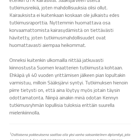
etenkin GTK kairasivat Sääksjärveen useita
tutkimusreikiä, joten mahdollisuuksia olisi ollut.
Kairauksista ei kuitenkaan koskaan ole julkaistu edes
tutkimusraporttia. Nyttemmin huomattava osa
korvaamattomista kairasydämistä on tiettävästi
hävitetty, joten tutkimusmahdollisuudet ovat
huomattavasti aiempaa heikommat.
Onneksi kuitenkin ulkomailla riittää jatkuvasti
kiinnostusta Suomen kraatterien tutkimusta kohtaan.
Ehkäpä yli 40 vuoden yrittämisen jälkeen pian lopultakin
varmistuu, milloin Sääksjärvi syntyi. Tutkimuksen hienoin
piirre tietysti on, että aina löytyy myös jotain täysin
odottamatonta. Niinpä ainakin minä odotan Kennyn
tutkimusryhmän lopullisia tuloksia erittäin suurella
mielenkiinnolla.
1
Osittaisena poikkeuksena saattaa olla yksi vanha saksankielinen diplomityö, jota