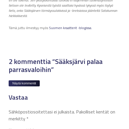
en ole lukenut. Sen yksityiskohtaisia tuloksia ei laajemman tutkimusyhteisön
tietoon ole levitetty. Kyseisestä työstä saattaisi hyvässä lykyssä myös löytyä
tieto, onko Sääksjärven törmäyssulakivissä ja -breksioissa jäänteitä Satakunnan
hiekkakivestä.
Tämä juttu ilmestyy myös
Suomen kraatterit -blogissa.
2 kommenttia “Sääksjärvi palaa
parrasvaloihin”
Näytä kommentit
Vastaa
Sähköpostiosoitettasi ei julkaista.
Pakolliset kentät on
merkitty
*