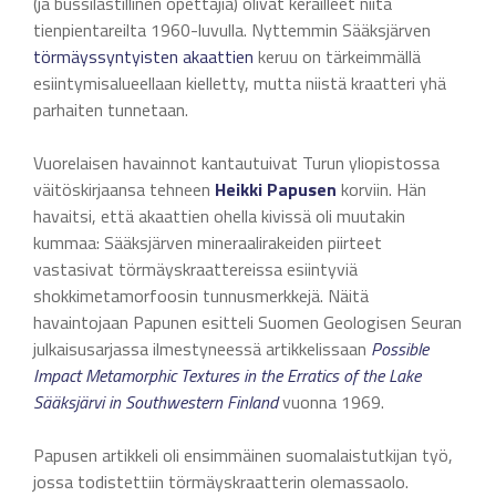
(ja bussilastillinen opettajia) olivat keräilleet niitä
tienpientareilta 1960-luvulla. Nyttemmin Sääksjärven
törmäyssyntyisten akaattien
keruu on tärkeimmällä
esiintymisalueellaan kielletty, mutta niistä kraatteri yhä
parhaiten tunnetaan.
Vuorelaisen havainnot kantautuivat Turun yliopistossa
väitöskirjaansa tehneen
Heikki Papusen
korviin. Hän
havaitsi, että akaattien ohella kivissä oli muutakin
kummaa: Sääksjärven mineraalirakeiden piirteet
vastasivat törmäyskraattereissa esiintyviä
shokkimetamorfoosin tunnusmerkkejä. Näitä
havaintojaan Papunen esitteli Suomen Geologisen Seuran
julkaisusarjassa ilmestyneessä artikkelissaan
Possible
Impact Metamorphic Textures in the Erratics of the Lake
Sääksjärvi in Southwestern Finland
vuonna 1969.
Papusen artikkeli oli ensimmäinen suomalaistutkijan työ,
jossa todistettiin törmäyskraatterin olemassaolo.