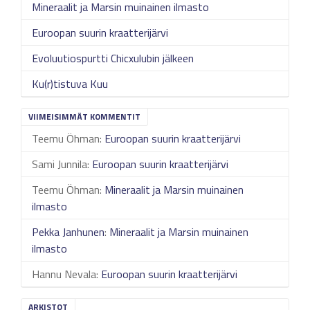
Mineraalit ja Marsin muinainen ilmasto
Euroopan suurin kraatterijärvi
Evoluutiospurtti Chicxulubin jälkeen
Ku(r)tistuva Kuu
VIIMEISIMMÄT KOMMENTIT
Teemu Öhman
:
Euroopan suurin kraatterijärvi
Sami Junnila
:
Euroopan suurin kraatterijärvi
Teemu Öhman
:
Mineraalit ja Marsin muinainen
ilmasto
Pekka Janhunen
:
Mineraalit ja Marsin muinainen
ilmasto
Hannu Nevala
:
Euroopan suurin kraatterijärvi
ARKISTOT