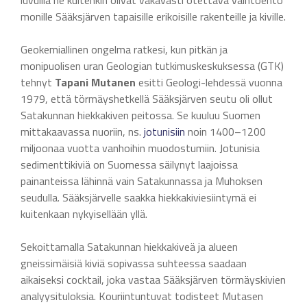
luvuilla ne kuitenkin olivat vakavasti otettava vaihtoehto
monille Sääksjärven tapaisille erikoisille rakenteille ja kiville.
Geokemiallinen ongelma ratkesi, kun pitkän ja
monipuolisen uran Geologian tutkimuskeskuksessa (GTK)
tehnyt
Tapani Mutanen
esitti Geologi-lehdessä vuonna
1979, että törmäyshetkellä Sääksjärven seutu oli ollut
Satakunnan hiekkakiven peitossa. Se kuuluu Suomen
mittakaavassa nuoriin, ns.
jotunisiin
noin 1400–1200
miljoonaa vuotta vanhoihin muodostumiin. Jotunisia
sedimenttikiviä on Suomessa säilynyt laajoissa
painanteissa lähinnä vain Satakunnassa ja Muhoksen
seudulla. Sääksjärvelle saakka hiekkakiviesiintymä ei
kuitenkaan nykyisellään yllä.
Sekoittamalla Satakunnan hiekkakiveä ja alueen
gneissimäisiä kiviä sopivassa suhteessa saadaan
aikaiseksi cocktail, joka vastaa Sääksjärven törmäyskivien
analyysituloksia. Kouriintuntuvat todisteet Mutasen