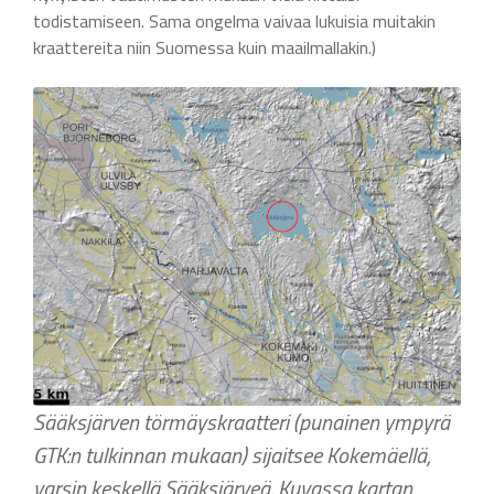
todistamiseen. Sama ongelma vaivaa lukuisia muitakin
kraattereita niin Suomessa kuin maailmallakin.)
Sääksjärven törmäyskraatteri (punainen ympyrä
GTK:n tulkinnan mukaan) sijaitsee Kokemäellä,
varsin keskellä Sääksjärveä. Kuvassa kartan