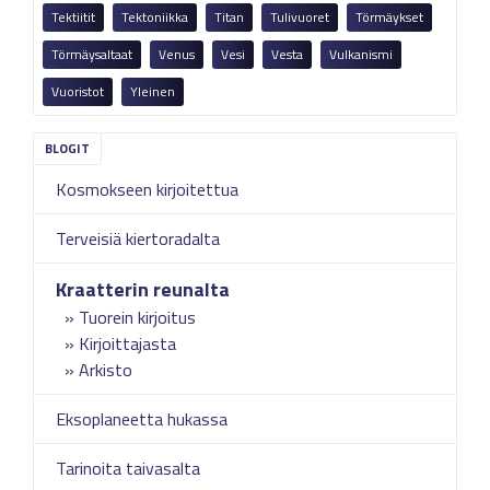
Tektiitit
Tektoniikka
Titan
Tulivuoret
Törmäykset
Törmäysaltaat
Venus
Vesi
Vesta
Vulkanismi
Vuoristot
Yleinen
Kosmokseen kirjoitettua
Terveisiä kiertoradalta
Kraatterin reunalta
Tuorein kirjoitus
Kirjoittajasta
Arkisto
Eksoplaneetta hukassa
Tarinoita taivasalta