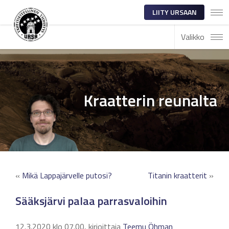
LIITY URSAAN
Valikko
Kraatterin reunalta
«
Mikä Lappajärvelle putosi?
Titanin kraatterit
»
Sääksjärvi palaa parrasvaloihin
12.3.2020 klo 07.00, kirjoittaja
Teemu Öhman