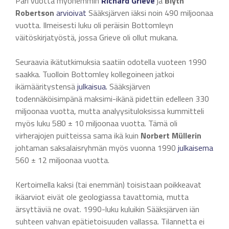
Pari vuotta myöhemmin
Richard Grieve
ja
Blyth
Robertson
arvioivat
Sääksjärven iäksi noin 490 miljoonaa
vuotta. Ilmeisesti luku oli peräisin Bottomleyn
väitöskirjatyöstä, jossa Grieve oli ollut mukana.
Seuraavia ikätutkimuksia saatiin odotella vuoteen 1990
saakka. Tuolloin Bottomley kollegoineen jatkoi
ikämääritystensä
julkaisua.
Sääksjärven
todennäköisimpänä maksimi-ikänä pidettiin edelleen 330
miljoonaa vuotta, mutta analyysituloksissa kummitteli
myös luku 580 ± 10 miljoonaa vuotta. Tämä oli
virherajojen puitteissa sama ikä kuin
Norbert Müllerin
johtaman saksalaisryhmän myös vuonna 1990
julkaisema
560 ± 12 miljoonaa vuotta.
Kertoimella kaksi (tai enemmän) toisistaan poikkeavat
ikäarviot eivät ole geologiassa tavattomia, mutta
ärsyttäviä ne ovat. 1990-luku kuluikin Sääksjärven iän
suhteen vahvan epätietoisuuden vallassa. Tilannetta ei