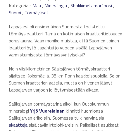
Kategoriat:
Maa
,
Mineralogia
,
Shokkimetamorfoosi
,
Suomi
,
Törmäykset
Lappajärvi oli ensimmäinen Suomesta todistettu
törmäyskraatteri. Tämä on kotimaisen kraatteritietouden
peruskauraa. Vaan moniko muistaa, että Suomen toinen
kraatterilöytö tapahtui jo vuoden sisällä Lappajärven
varmistumisesta törmäyssyntyiseksi?
Noin viisikilometrinen Sääksjärven törmäyskraatteri
sijaitsee Kokemäellä, 35 km Porin kaakkoispuolella. Se on
Suomen kraatterien aatelia, mutta on hivenen jäänyt
Lappajärven varjoon jo löytymisestään alkaen.
Sääksjärven törmäystarina alkoi, kun Outokummun
mineralogi
Yrjö Vuorelainen
kiinnitti huomionsa
Sääksjärven erikoisiin, Suomessa tuiki harvinaisia
akaatteja
sisältäviin irtolohkareisiin. Paikalliset asukkaat