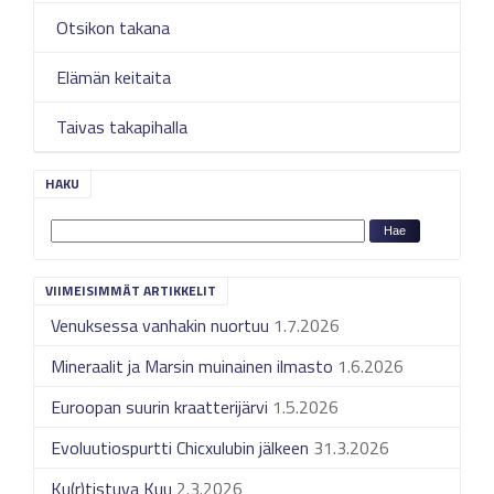
Otsikon takana
Elämän keitaita
Taivas takapihalla
HAKU
VIIMEISIMMÄT ARTIKKELIT
Venuksessa vanhakin nuortuu
1.7.2026
Mineraalit ja Marsin muinainen ilmasto
1.6.2026
Euroopan suurin kraatterijärvi
1.5.2026
Evoluutiospurtti Chicxulubin jälkeen
31.3.2026
Ku(r)tistuva Kuu
2.3.2026