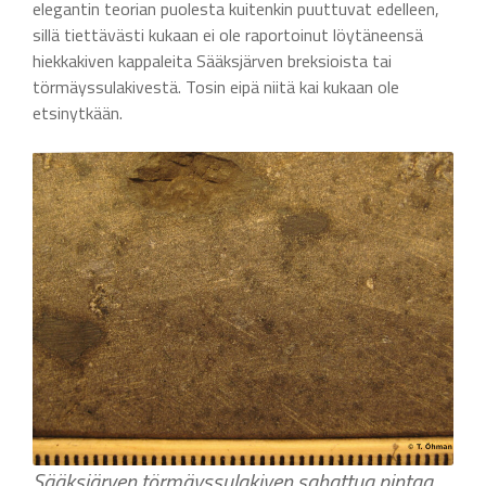
elegantin teorian puolesta kuitenkin puuttuvat edelleen,
sillä tiettävästi kukaan ei ole raportoinut löytäneensä
hiekkakiven kappaleita Sääksjärven breksioista tai
törmäyssulakivestä. Tosin eipä niitä kai kukaan ole
etsinytkään.
Sääksjärven törmäyssulakiven sahattua pintaa.