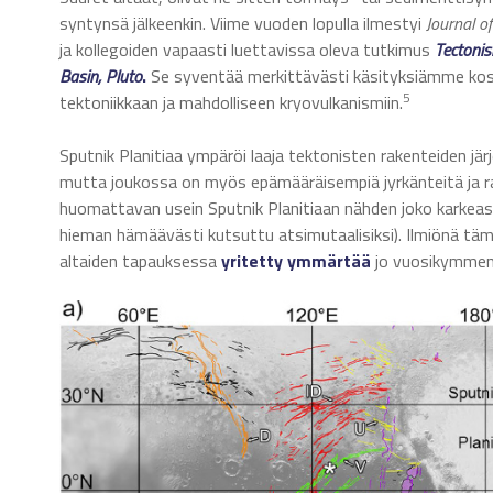
syntynsä jälkeenkin. Viime vuoden lopulla ilmestyi
Journal o
ja kollegoiden vapaasti luettavissa oleva tutkimus
Tectonis
Basin, Pluto
.
Se syventää merkittävästi käsityksiämme koski
5
tektoniikkaan ja mahdolliseen kryovulkanismiin.
Sputnik Planitiaa ympäröi laaja tektonisten rakenteiden j
mutta joukossa on myös epämääräisempiä jyrkänteitä ja rak
huomattavan usein Sputnik Planitiaan nähden joko karkeast
hieman hämäävästi kutsuttu atsimutaalisiksi). Ilmiönä täm
altaiden tapauksessa
yritetty ymmärtää
jo vuosikymmen