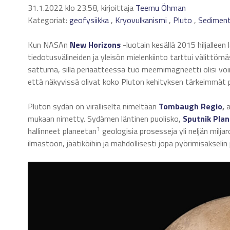
31.1.2022 klo 23.58, kirjoittaja
Teemu Öhman
Kategoriat:
geofysiikka
,
Kryovulkanismi
,
Pluto
,
Sediment
Kun NASAn
New Horizons
-luotain kesällä 2015 hiljalleen 
tiedotusvälineiden ja yleisön mielenkiinto tarttui välittö
sattuma, sillä periaatteessa tuo meemimagneetti olisi voinut
että näkyvissä olivat koko Pluton kehityksen tärkeimmät p
Pluton sydän on viralliselta nimeltään
Tombaugh Regio
,
a
mukaan nimetty. Sydämen läntinen puolisko,
Sputnik Plan
1
hallinneet planeetan
geologisia prosesseja yli neljän milja
ilmastoon, jäätiköihin ja mahdollisesti jopa pyörimisakselin