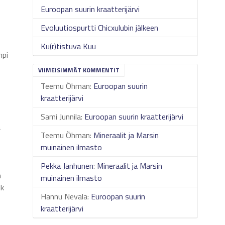
Euroopan suurin kraatterijärvi
Evoluutiospurtti Chicxulubin jälkeen
Ku(r)tistuva Kuu
mpi
VIIMEISIMMÄT KOMMENTIT
Teemu Öhman
:
Euroopan suurin
kraatterijärvi
Sami Junnila
:
Euroopan suurin kraatterijärvi
a
Teemu Öhman
:
Mineraalit ja Marsin
muinainen ilmasto
Pekka Janhunen
:
Mineraalit ja Marsin
n
muinainen ilmasto
ik
Hannu Nevala
:
Euroopan suurin
kraatterijärvi