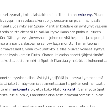
n selitysmalli, toisenlaistakin mahdollisuutta on
esitetty.
Pluton
leveyspiiri niin etelässä kuin pohjoisessakin on pidemmän päälle
ten jäätä. Jos nykyisen Spunik Planitian kohdalle on syntynyt vaalea
tterin heittelekenttä tai vaikka kryovulkaaninen purkaus, alueen
stään. Näin syntyy kylmyysnapa, johon on yhä helpompi ja helpompi
nsa alla painua alaspäin ja syntyy laaja monttu. Tämän teorian
 törmäysallasta, vaan koko jäätikkö ja allas olisivat voineet syntyä
3
ksena hyvin varhain Pluto–Charon-kaksoisplaneettajärjestelmän
tää uskottavasti esimerkiksi Sputnik Planitiaa ympäröivää kohonnutt
ometrin syvyinen allas täyttyi typpijäällä jokusessa kymmenessä
ästä joko törmäyksen ja sedimentaation tai pelkän sedimentaatio
tä eli
maskonista
oli, että koko Pluto
keikahti.
Sen myötä Sputn
istävälle suoralle, Charonista ainaisesti näkymättömälle puolelle.
ntyisiä, vaikuttavat ympäristöönsä monin tavoin vielä pitkään