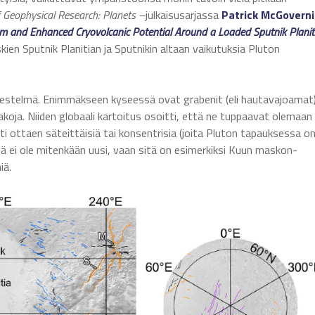
f Geophysical Research: Planets –
julkaisusarjassa
Patrick McGovern
m and Enhanced Cryovolcanic Potential Around a Loaded Sputnik Planit
en Sputnik Planitian ja Sputnikin altaan vaikutuksia Pluton
ärjestelmä. Enimmäkseen kyseessä ovat grabenit (eli hautavajoamat)
oja. Niiden globaali kartoitus osoitti, että ne tuppaavat olemaan
i ottaen säteittäisiä tai konsentrisia (joita Pluton tapauksessa o
ä ei ole mitenkään uusi, vaan sitä on esimerkiksi Kuun maskon-
iä.