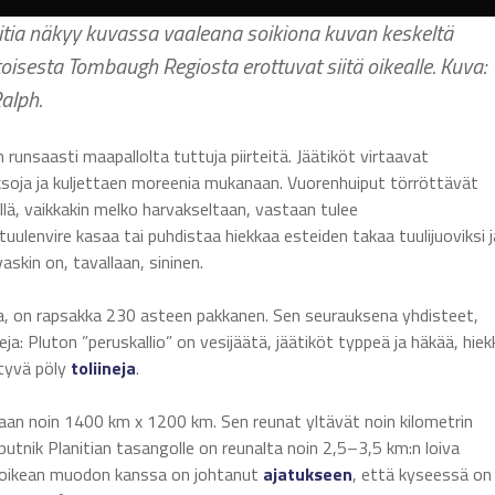
anitia näkyy kuvassa vaaleana soikiona kuvan keskeltä
sesta Tombaugh Regiosta erottuvat siitä oikealle. Kuva:
alph.
nsaasti maapallolta tuttuja piirteitä. Jäätiköt virtaavat
ksoja ja kuljettaen moreenia mukanaan. Vuorenhuiput törröttävät
ällä, vaikkakin melko harvakseltaan, vastaan tulee
tuulenvire kasaa tai puhdistaa hiekkaa esteiden takaa tuulijuoviksi j
vaskin on, tavallaan, sininen.
utoa, on rapsakka 230 asteen pakkanen. Sen seurauksena yhdisteet,
jeja: Pluton ”peruskallio” on vesijäätä, jäätiköt typpeä ja häkää, hiek
rtyvä pöly
toliineja
.
taan noin 1400 km x 1200 km. Sen reunat yltävät noin kilometrin
putnik Planitian tasangolle on reunalta noin 2,5–3,5 km:n loiva
 soikean muodon kanssa on johtanut
ajatukseen
, että kyseessä on