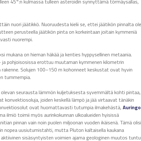
lleen 45°:n kulmassa tulleen asteroidin synnyttämä törmäysallas,
täin nuori jäätikkö. Nuoruudesta kielii se, ettei jäätikön pinnalta ol
tteen perusteella jäätikön pinta on korkeintaan joitain kymmeniä
avasti nuorempi.
säksi mukana on hieman häkää ja kenties hyppysellinen metaania.
i- ja pohjoisosissa erottuu muutaman kymmenen kilometrin
en rakenne. Solujen 100–150 m kohonneet keskustat ovat hyvin
nen tummempia.
olevan seurausta lämmön kuljetuksesta syvemmältä kohti pintaa, 
 konvektiosoluja, joiden keskellä lämpö ja jää virtaavat tänäkin
. Konvektiosolut ovat huomattavasti tutumpia ilmakehästä,
Auringo
ma ilmiö toimii myös aurinkokunnan ulkoalueiden hyisissä
itian pinnan vain noin puolen miljoonan vuoden ikäisenä. Tämä olis
äin nopea uusiutumistahti, mutta Pluton kaltaisella kaukana
näin aktiivinen sisäsyntyisten voimien ajama geologinen muutos tunt