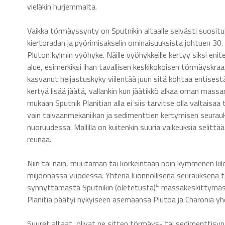
vieläkin hurjemmalta.
Vaikka törmäyssynty on Sputnikin altaalle selvästi suositui
kiertoradan ja pyörimisakselin ominaisuuksista johtuen 30. 
Pluton kylmin vyöhyke. Näille vyöhykkeille kertyy siksi eni
alue, esimerkiksi ihan tavallisen keskikokoisen törmäyskraa
kasvanut heijastuskyky viilentää juuri sitä kohtaa entise
kertyä lisää jäätä, vallankin kun jäätikkö alkaa oman massa
mukaan Sputnik Planitian alla ei siis tarvitse olla valtaisaa
vain taivaanmekaniikan ja sedimenttien kertymisen seurau
nuoruudessa. Mallilla on kuitenkin suuria vaikeuksia selit
reunaa.
Niin tai näin, muutaman tai korkeintaan noin kymmenen kil
miljoonassa vuodessa. Yhtenä luonnollisena seurauksena t
4
synnyttämästä Sputnikin (oletetusta)
massakeskittymäs
Planitia päätyi nykyiseen asemaansa Plutoa ja Charonia yhd
Suuret altaat, olivat ne sitten törmäys- tai sedimenttisy