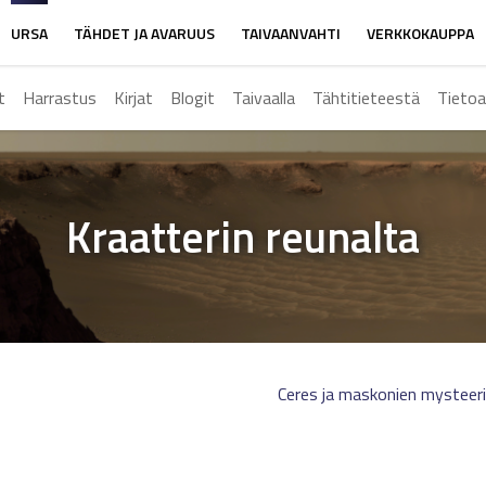
URSA
TÄHDET JA AVARUUS
TAIVAANVAHTI
VERKKOKAUPPA
t
Harrastus
Kirjat
Blogit
Taivaalla
Tähtitieteestä
Tietoa
Kraatterin reunalta
Ceres ja maskonien mysteer