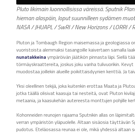
Pluto likimain luonnollisissa väreissä. Sputnik Pl
hieman alaspäin, loput suunnilleen sydämen muotoi
NASA / JHUAPL / SwRI / New Horizons / LORRI / R
Pluton ja Tombaugh Region maisemassa ja geologiassa on ru
vuoristoista alemmaksi tasangoille kaivertaen samalla laa
nunatakkeina
ympäröivän jäätikön pinnasta läpi. Siellä tä
törmäyskraattereita, joskus joku vanha tulivuorikin. Kevyt 
muodostaa joillekin alueille poikittaisdyynien kenttiä. Ja tai
Yksi oleellinen tekijä, joka kuitenkin erottaa Maata ja Pl
jotka täällä olisivat kaasuja tai nesteitä, ovat Pluton kivila
metaania, ja kaasukehän autereesta monttujen pohjille ke
Kohonneiden reunojen rajaama Sputnikin allas on läpimital
verran ympäristön yläpuolelle. Altaan sisäosia täyttävän S
pudotus. Eteläosassa reunaa ei ole, mikä yhdessä altaan