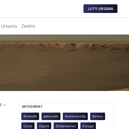
LIITY URSAAN
 Ursasta
Zeniitti
it
»
KATEGORIAT
Arrokoth
asteroidit
Aurinkokunta
Bennu
Ceres
Dyynit
Etelämanner
Europa