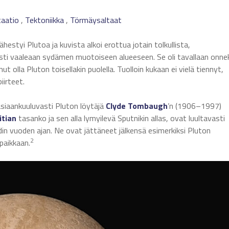
aatio
,
Tektoniikka
,
Törmäysaltaat
lähestyi Plutoa ja kuvista alkoi erottua jotain tolkullista,
mästi vaaleaan sydämen muotoiseen alueeseen. Se oli tavallaan onne
 olla Pluton toisellakin puolella. Tuolloin kukaan ei vielä tiennyt,
iirteet.
siaankuuluvasti Pluton löytäjä
Clyde Tombaugh
’n (1906–1997)
itian
tasanko ja sen alla lymyilevä Sputnikin allas, ovat luultavasti
rdin vuoden ajan. Ne ovat jättäneet jälkensä esimerkiksi Pluton
2
 paikkaan.