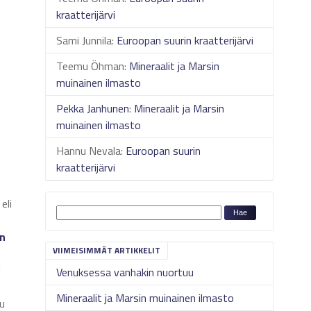
kraatterijärvi
Sami Junnila
:
Euroopan suurin kraatterijärvi
e
Teemu Öhman
:
Mineraalit ja Marsin
muinainen ilmasto
Pekka Janhunen
:
Mineraalit ja Marsin
muinainen ilmasto
Hannu Nevala
:
Euroopan suurin
kraatterijärvi
eli
n
VIIMEISIMMÄT ARTIKKELIT
i
Venuksessa vanhakin nuortuu
Mineraalit ja Marsin muinainen ilmasto
uu