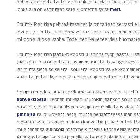
pohjoisluoteesta tai toisten mukaan eteläkaakosta suunni
jonka alla on vähintään sata kilometriä syvä
meri
.
Sputnik Planitiaa peittää tasainen ja pinnaltaan selvästi erit
löydetty ainuttakaan törmäyskraatteria. Kraattereiden puu
miljoonia vuosia vanha. Todellinen ikä lienee vielä huomatt
Sputnik Planitian jäätikkö koostuu lähinnä typpijäästä. Li
Jäätikön pinta on erittäin tasainen, mutta tasangon kesk
läpimittaisista soikeista ”soluista” koostuva verkkomain
vaaleita, joitain kymmeniä metrejä vajonneet reunat hive
Solujen muodostaman verkkomaisen rakenteen on tulkittu 
konvektiosta.
Teorian mukaan Sputnikin jäätikön solut ovat
päivänä ylöspäin painuakseen solujen reunoilla taas alas
pinnalta
tai puurokattilasta, mutta periaatteessa ihan sa
olosuhteissa. Laskujen mukaan konvektio pitää Sputnik Plan
millä tahansa aurinkokuntamme kiinteällä kappaleella eritt
Auringosta sijaitsevalla pienellä jäätyneellä planeetalla 