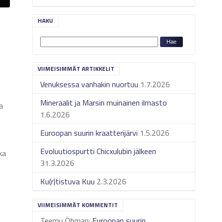
HAKU
VIIMEISIMMÄT ARTIKKELIT
Venuksessa vanhakin nuortuu
1.7.2026
Mineraalit ja Marsin muinainen ilmasto
a
1.6.2026
Euroopan suurin kraatterijärvi
1.5.2026
Evoluutiospurtti Chicxulubin jälkeen
ka
31.3.2026
Ku(r)tistuva Kuu
2.3.2026
VIIMEISIMMÄT KOMMENTIT
Teemu Öhman
:
Euroopan suurin