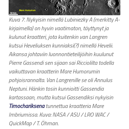
Kuva 7. Nykyisin nimellä Lubiniezky A (merkitty A-
kirjaimella) on hyvin vaatimaton, täyttynyt ja
kulunut kraatteri, jota kuitenkin van Langren
kutsui Heveliuksen kunniaksi(?) nimellä Hevelii.
Aikansa johtaviin luonnontieteilijöihin kuulunut
Pierre Gassendi sen sijaan sai Ricciolilta todella
vaikuttavan kraatterin Mare Humorumin
pohjoisrannalta. Van Langrenille se oli Annulus
Neptuni. Hänkin tosin kunnioitti Gassendia
kartassaan, mutta kutsui Gassendiksi nykyisin
Timochariksena
tunnettua kraatteria Mare
Imbriumissa. Kuva: NASA / ASU / LRO WAC /
QuickMap / T. Öhman.