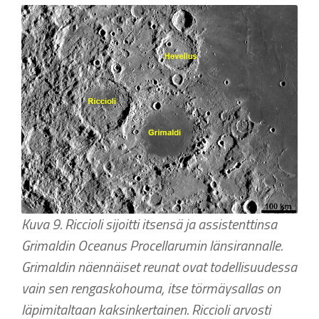
Kuva 9. Riccioli sijoitti itsensä ja assistenttinsa
Grimaldin Oceanus Procellarumin länsirannalle.
Grimaldin näennäiset reunat ovat todellisuudessa
vain sen rengaskohouma, itse törmäysallas on
läpimitaltaan kaksinkertainen. Riccioli arvosti