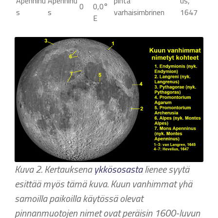
Apenninu
Apenninu
pinta
us,
0
0,0°
s
s
varhaisimbrinen
1647
E
Kuva 2. Kertauksena
ykkösosasta
lienee syytä
esittää myös tämä kuva. Kuun vanhimmat yhä
samoilla paikoilla käytössä olevat
pinnanmuotojen nimet ovat peräisin 1600-luvun