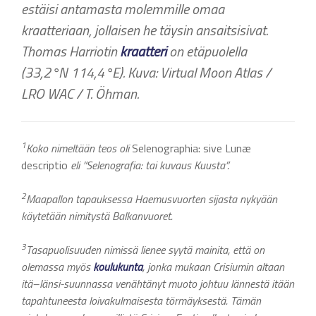
estäisi antamasta molemmille omaa
kraatteriaan, jollaisen he täysin ansaitsisivat.
Thomas Harriotin
kraatteri
on etäpuolella
(33,2°N 114,4°E). Kuva: Virtual Moon Atlas /
LRO WAC / T. Öhman.
1
Koko nimeltään teos oli
Selenographia: sive Lunæ
descriptio
eli ”Selenografia: tai kuvaus Kuusta”.
2
Maapallon tapauksessa Haemusvuorten sijasta nykyään
käytetään nimitystä Balkanvuoret.
3
Tasapuolisuuden nimissä lienee syytä mainita, että on
olemassa myös
koulukunta
, jonka mukaan Crisiumin altaan
itä–länsi-suunnassa venähtänyt
muoto johtuu lännestä itään
tapahtuneesta loivakulmaisesta törmäyksestä. Tämän