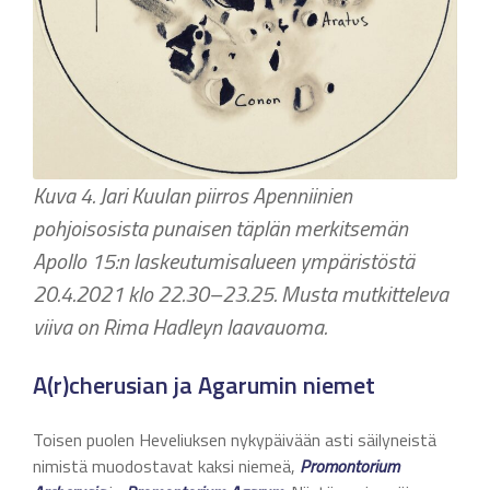
Kuva 4. Jari Kuulan piirros Apenniinien
pohjoisosista punaisen täplän merkitsemän
Apollo 15:n laskeutumisalueen ympäristöstä
20.4.2021 klo 22.30–23.25. Musta mutkitteleva
viiva on Rima Hadleyn
laavauoma.
A(r)cherusian ja Agarumin niemet
Toisen puolen Heveliuksen nykypäivään asti säilyneistä
nimistä muodostavat kaksi niemeä,
Promontorium