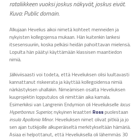
rataliikkeen vuoksi joskus näkyvät, joskus eivät.
Kuva: Public domain.
Alkujaan Hevelius aikoi nimetä kohteet menneiden ja
nykyisten kollegojensa mukaan. Hän kuitenkin lankesi
itsesensuuriin, koska pelkäsi heidän pahoittavan mielensä.
Lopulta hän päätyi käyttämään klassisen maantiedon
nimiä.
Jälkiviisaasti voi todeta, että Heveliuksen olisi luultavasti
kannattanut riskeerata ja käyttää kollegoidensa nimiä
närkästyksen uhallakin. Nimeämisen osalta Heveliuksen
kuuprojektin lopputulos oli nimittäin aika kamala.
Esimerkiksi van Langrenin Endymion oli Heveliukselle
lacus
Hyperboreus Superior,
nykyinen kraatteri
Ross
puolestaan
insula Apollonia Minor
. Heveliuksen nimet olivat pitkiä ja jo
sen ajan tutkijoille alkuperäiseltä merkitykseltään hämäriä.
Asiaa ei helpottanut, että Heveliuksella oli lähemmäs 30