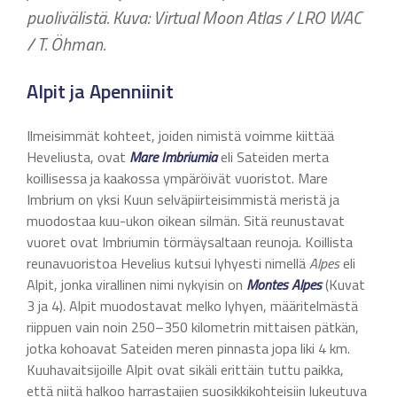
puolivälistä. Kuva: Virtual Moon Atlas / LRO WAC
/ T. Öhman.
Alpit ja Apenniinit
Ilmeisimmät kohteet, joiden nimistä voimme kiittää
Heveliusta, ovat
Mare Imbriumia
eli Sateiden merta
koillisessa ja kaakossa ympäröivät vuoristot. Mare
Imbrium on yksi Kuun selväpiirteisimmistä meristä ja
muodostaa kuu-ukon oikean silmän. Sitä reunustavat
vuoret ovat Imbriumin törmäysaltaan reunoja. Koillista
reunavuoristoa Hevelius kutsui lyhyesti nimellä
Alpes
eli
Alpit, jonka virallinen nimi nykyisin on
Montes Alpes
(Kuvat
3 ja 4)
.
Alpit muodostavat melko lyhyen, määritelmästä
riippuen vain noin 250–350 kilometrin mittaisen pätkän,
jotka kohoavat Sateiden meren pinnasta jopa liki 4 km.
Kuuhavaitsijoille Alpit ovat sikäli erittäin tuttu paikka,
että niitä halkoo harrastajien suosikkikohteisiin lukeutuva