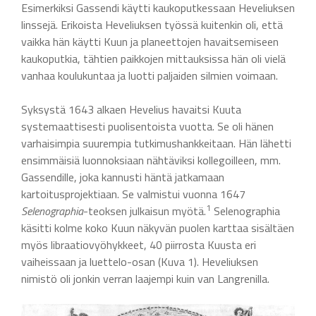
Esimerkiksi Gassendi käytti kaukoputkessaan Heveliuksen
linssejä. Erikoista Heveliuksen työssä kuitenkin oli, että
vaikka hän käytti Kuun ja planeettojen havaitsemiseen
kaukoputkia, tähtien paikkojen mittauksissa hän oli vielä
vanhaa koulukuntaa ja luotti paljaiden silmien voimaan.
Syksystä 1643 alkaen Hevelius havaitsi Kuuta
systemaattisesti puolisentoista vuotta. Se oli hänen
varhaisimpia suurempia tutkimushankkeitaan. Hän lähetti
ensimmäisiä luonnoksiaan nähtäviksi kollegoilleen, mm.
Gassendille, joka kannusti häntä jatkamaan
kartoitusprojektiaan. Se valmistui vuonna 1647
1
Selenographia
-teoksen julkaisun myötä.
Selenographia
käsitti kolme koko Kuun näkyvän puolen karttaa sisältäen
myös libraatiovyöhykkeet, 40 piirrosta Kuusta eri
vaiheissaan ja luettelo-osan (Kuva 1). Heveliuksen
nimistö oli jonkin verran laajempi kuin van Langrenilla.