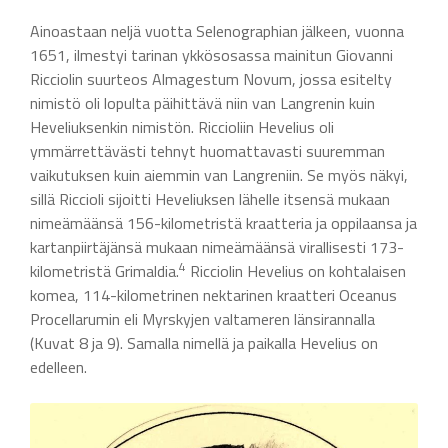
Ainoastaan neljä vuotta Selenographian jälkeen, vuonna
1651, ilmestyi tarinan ykkösosassa mainitun Giovanni
Ricciolin suurteos Almagestum Novum, jossa esitelty
nimistö oli lopulta päihittävä niin van Langrenin kuin
Heveliuksenkin nimistön. Riccioliin Hevelius oli
ymmärrettävästi tehnyt huomattavasti suuremman
vaikutuksen kuin aiemmin van Langreniin. Se myös näkyi,
sillä Riccioli sijoitti Heveliuksen lähelle itsensä mukaan
nimeämäänsä 156-kilometristä kraatteria ja oppilaansa ja
kartanpiirtäjänsä mukaan nimeämäänsä virallisesti 173-
4
kilometristä Grimaldia.
Ricciolin Hevelius on kohtalaisen
komea, 114-kilometrinen nektarinen kraatteri Oceanus
Procellarumin eli Myrskyjen valtameren länsirannalla
(Kuvat 8 ja 9). Samalla nimellä ja paikalla Hevelius on
edelleen.