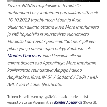
Kuva 3. NASAn troijalaisille asteroideille
matkaavan Lucy-luotaimen pari viikkoa sitten eli
16.10.2022 tapahtuneen Maan ja Kuun
ohilennon aikana ottama kuva Mare Imbriumista
ja sitä itäpuolella reunustavista vuoristoista.
Etualalla kaartuvat Apenniinit. ”Salmen” jälkeen
pitkin yön ja päivän rajaa näkyy Kaukasus eli
Montes Caucasus
, joka Heveliukselle oli
enimmäkseen osa Apenniineja. Mare Imbriumin
koillisrantaa reunustavia Alppeja halkoo
Alppilaakso.
Kuva: NASA / Goddard / SwRI / JHU-
APL / Tod R. Lauer (NOIRLab).
Toinen Heveliuksen nykypäivään saakka selvinneistä
vuoristoista on Apenniinit eli
Montes Apenninus
(Kuva 3)
.