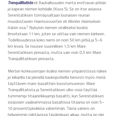
Tranquillitatista
eli Rauhallisuuden merta erottavan pitkän
ja kapean niemen kohdalle (Kuva 5). Se on itse asiassa
Serenitatiksen törmäysaltaan lounaisen reunan
muodostavien Haemusvuorten eli
Montes Haemuksen
2
itäisin osa.
Nykyisin niemen viralliseksi kooksi
ilmoitetaan 11 km, joten se viittaa vain niemen kärkeen.
Todellisuudessa koko niemi on noin 50 km pitkä ja 5–6
km leveä. Se nousee suunnilleen 1,5 km Mare
Serenitatiksen pinnasta, mutta vain noin 0,5 km Mare
Tranquillitatiksen pinnasta.
Merten korkeuserojen lisäksi niemen ympäristössä näkee
jo kiikarilla tai pienellä kaukoputkella hienosti myös meriä
täyttävien mare-basalttien koostumuseron. Mare
Tranquillitatista ja Serenitatiksen ulko-osia täyttää
tummempi titaanirikkaampi basaltti, kun Serenitatiksen
sisäosien vaaleammassa basaltissa titaania on noin 5–
10 prosenttiyksikköä vähemmän. Tämä väriero on
helpoimmin nähtävissä täydenkuun aikaa, mutta on niin