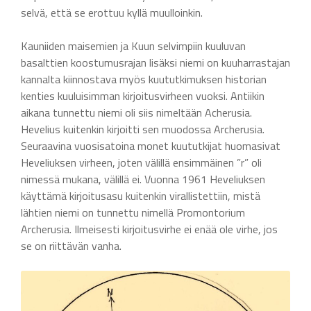
selvä, että se erottuu kyllä muulloinkin.
Kauniiden maisemien ja Kuun selvimpiin kuuluvan
basalttien koostumusrajan lisäksi niemi on kuuharrastajan
kannalta kiinnostava myös kuututkimuksen historian
kenties kuuluisimman kirjoitusvirheen vuoksi. Antiikin
aikana tunnettu niemi oli siis nimeltään Acherusia.
Hevelius kuitenkin kirjoitti sen muodossa Archerusia.
Seuraavina vuosisatoina monet kuututkijat huomasivat
Heveliuksen virheen, joten välillä ensimmäinen ”r” oli
nimessä mukana, välillä ei. Vuonna 1961 Heveliuksen
käyttämä kirjoitusasu kuitenkin virallistettiin, mistä
lähtien niemi on tunnettu nimellä Promontorium
Archerusia. Ilmeisesti kirjoitusvirhe ei enää ole virhe, jos
se on riittävän vanha.