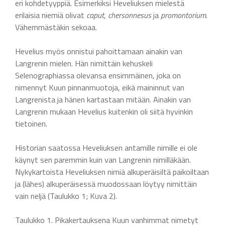
eri kohdetyyppiä. Esimerkiksi Heveliuksen mielestä
erilaisia niemiä olivat
caput
,
chersonnesus
ja
promontorium
.
Vähemmästäkin sekoaa.
Hevelius myös onnistui pahoittamaan ainakin van
Langrenin mielen. Hän nimittäin kehuskeli
Selenographiassa olevansa ensimmäinen, joka on
nimennyt Kuun pinnanmuotoja, eikä maininnut van
Langrenista ja hänen kartastaan mitään. Ainakin van
Langrenin mukaan Hevelius kuitenkin oli siitä hyvinkin
tietoinen.
Historian saatossa Heveliuksen antamille nimille ei ole
käynyt sen paremmin kuin van Langrenin nimilläkään.
Nykykartoista Heveliuksen nimiä alkuperäisiltä paikoiltaan
ja (lähes) alkuperäisessä muodossaan löytyy nimittäin
vain neljä (Taulukko 1; Kuva 2).
Taulukko 1. Pikakertauksena Kuun vanhimmat nimetyt