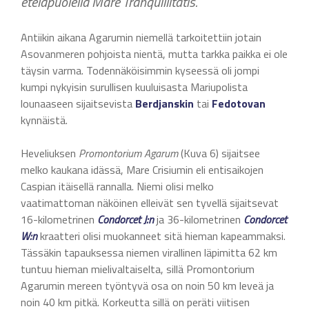
eteläpuolella Mare Tranquillitatis.
Antiikin aikana Agarumin niemellä tarkoitettiin jotain
Asovanmeren pohjoista nientä, mutta tarkka paikka ei ole
täysin varma. Todennäköisimmin kyseessä oli jompi
kumpi nykyisin surullisen kuuluisasta Mariupolista
lounaaseen sijaitsevista
Berdjanskin
tai
Fedotovan
kynnäistä.
Heveliuksen
Promontorium Agarum
(Kuva 6) sijaitsee
melko kaukana idässä, Mare Crisiumin eli entisaikojen
Caspian itäisellä rannalla. Niemi olisi melko
vaatimattoman näköinen elleivät sen tyvellä sijaitsevat
16-kilometrinen
Condorcet J:n
ja 36-kilometrinen
Condorcet
W:n
kraatteri olisi muokanneet sitä hieman kapeammaksi.
Tässäkin tapauksessa niemen virallinen läpimitta 62 km
tuntuu hieman mielivaltaiselta, sillä Promontorium
Agarumin mereen työntyvä osa on noin 50 km leveä ja
noin 40 km pitkä. Korkeutta sillä on peräti viitisen