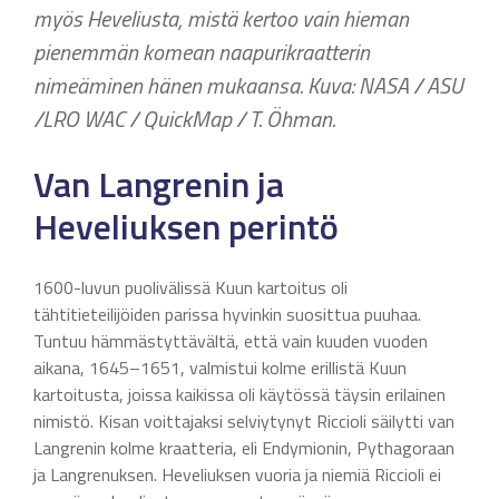
myös Heveliusta, mistä kertoo vain hieman
pienemmän komean naapurikraatterin
nimeäminen hänen mukaansa. Kuva: NASA / ASU
/LRO WAC / QuickMap / T. Öhman.
Van Langrenin ja
Heveliuksen perintö
1600-luvun puolivälissä Kuun kartoitus oli
tähtitieteilijöiden parissa hyvinkin suosittua puuhaa.
Tuntuu hämmästyttävältä, että vain kuuden vuoden
aikana, 1645–1651, valmistui kolme erillistä Kuun
kartoitusta, joissa kaikissa oli käytössä täysin erilainen
nimistö. Kisan voittajaksi selviytynyt Riccioli säilytti van
Langrenin kolme kraatteria, eli Endymionin, Pythagoraan
ja Langrenuksen. Heveliuksen vuoria ja niemiä Riccioli ei