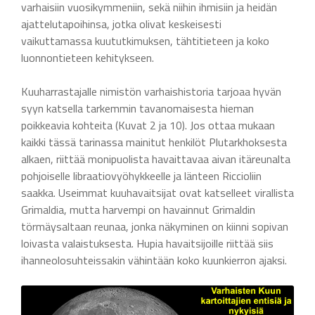
varhaisiin vuosikymmeniin, sekä niihin ihmisiin ja heidän
ajattelutapoihinsa, jotka olivat keskeisesti
vaikuttamassa kuututkimuksen, tähtitieteen ja koko
luonnontieteen kehitykseen.
Kuuharrastajalle nimistön varhaishistoria tarjoaa hyvän
syyn katsella tarkemmin tavanomaisesta hieman
poikkeavia kohteita (Kuvat 2 ja 10). Jos ottaa mukaan
kaikki tässä tarinassa mainitut henkilöt Plutarkhoksesta
alkaen, riittää monipuolista havaittavaa aivan itäreunalta
pohjoiselle libraatiovyöhykkeelle ja länteen Riccioliin
saakka. Useimmat kuuhavaitsijat ovat katselleet virallista
Grimaldia, mutta harvempi on havainnut Grimaldin
törmäysaltaan reunaa, jonka näkyminen on kiinni sopivan
loivasta valaistuksesta. Hupia havaitsijoille riittää siis
ihanneolosuhteissakin vähintään koko kuunkierron ajaksi.