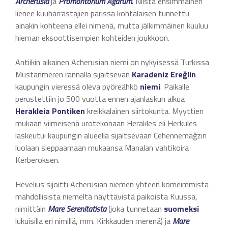
Archerusia
ja
Promontorium Agarum
.
Niistä ensimmäinen
lienee kuuharrastajien parissa kohtalaisen tunnettu
ainakin kohteena ellei nimenä, mutta jälkimmäinen kuuluu
hieman eksoottisempien kohteiden joukkoon.
Antiikin aikainen Acherusian niemi on nykyisessä Turkissa
Mustanmeren rannalla sijaitsevan
Karadeniz Ereğlin
kaupungin vieressä oleva pyöreähkö
niemi
. Paikalle
perustettiin jo 500 vuotta ennen ajanlaskun alkua
Herakleia Pontiken
kreikkalainen siirtokunta. Myyttien
mukaan viimeisenä urotekonaan Herakles eli Herkules
laskeutui kaupungin alueella sijaitsevaan Cehennemağzın
luolaan sieppaamaan mukaansa Manalan vahtikoira
Kerberoksen.
Hevelius sijoitti Acherusian niemen yhteen komeimmista
mahdollisista niemeltä näyttävistä paikoista Kuussa,
nimittäin
Mare Serenitatista
(joka tunnetaan
suomeksi
lukuisilla eri nimillä, mm. Kirkkauden merenä) ja
Mare