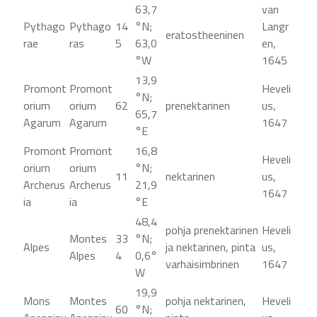
63,7
van
Pythago
Pythago
14
°N;
Langr
eratostheeninen
rae
ras
5
63,0
en,
°W
1645
13,9
Promont
Promont
Heveli
°N;
orium
orium
62
prenektarinen
us,
65,7
Agarum
Agarum
1647
°E
Promont
Promont
16,8
Heveli
orium
orium
°N;
11
nektarinen
us,
Archerus
Archerus
21,9
1647
ia
ia
°E
48,4
pohja prenektarinen
Heveli
Montes
33
°N;
Alpes
ja nektarinen, pinta
us,
Alpes
4
0,6°
varhaisimbrinen
1647
W
19,9
Mons
Montes
pohja nektarinen,
Heveli
60
°N;