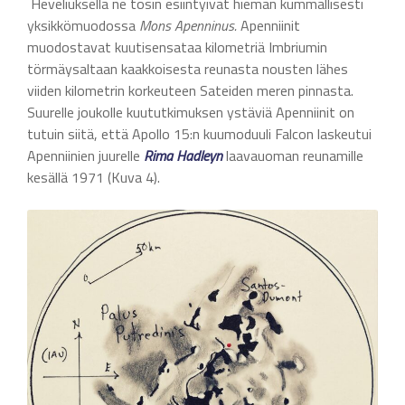
Heveliuksella ne tosin esiintyivät hieman kummallisesti
yksikkömuodossa
Mons Apenninus.
Apenniinit
muodostavat kuutisensataa kilometriä Imbriumin
törmäysaltaan kaakkoisesta reunasta nousten lähes
viiden kilometrin korkeuteen Sateiden meren pinnasta.
Suurelle joukolle kuututkimuksen ystäviä Apenniinit on
tutuin siitä, että Apollo 15:n kuumoduuli Falcon laskeutui
Apenniinien juurelle
Rima Hadleyn
laavauoman reunamille
kesällä 1971 (Kuva 4).