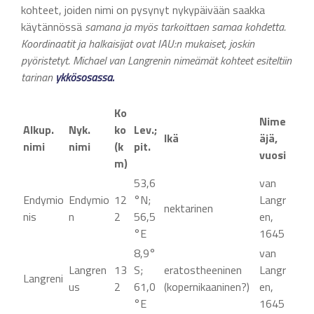
kohteet, joiden nimi on pysynyt nykypäivään saakka
käytännössä
samana ja myös tarkoittaen samaa kohdetta.
Koordinaatit ja halkaisijat ovat IAU:n mukaiset, joskin
pyöristetyt. Michael van Langrenin nimeämät kohteet esiteltiin
tarinan
ykkö
s
osassa.
Ko
Nime
Alkup.
Nyk.
ko
Lev.;
Ikä
äjä,
nimi
nimi
(k
pit.
vuosi
m)
53,6
van
Endymio
Endymio
12
°N;
Langr
nektarinen
nis
n
2
56,5
en,
°E
1645
8,9°
van
Langren
13
S;
eratostheeninen
Langr
Langreni
us
2
61,0
(kopernikaaninen?)
en,
°E
1645