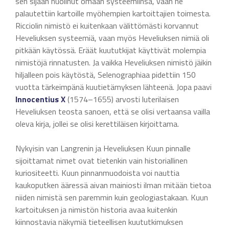
sen sijaan huolinut omaan systeemiinsä, vaan ne
palautettiin kartoille myöhempien kartoittajien toimesta.
Ricciolin nimistö ei kuitenkaan välittömästi korvannut
Heveliuksen systeemiä, vaan myös Heveliuksen nimiä oli
pitkään käytössä. Eräät kuututkijat käyttivät molempia
nimistöjä rinnatusten. Ja vaikka Heveliuksen nimistö jäikin
hiljalleen pois käytöstä, Selenographiaa pidettiin 150
vuotta tärkeimpänä kuutietämyksen lähteenä. Jopa paavi
Innocentius X
(1574–1655) arvosti luterilaisen
Heveliuksen teosta sanoen, että se olisi vertaansa vailla
oleva kirja, jollei se olisi kerettiläisen kirjoittama.
Nykyisin van Langrenin ja Heveliuksen Kuun pinnalle
sijoittamat nimet ovat tietenkin vain historiallinen
kuriositeetti. Kuun pinnanmuodoista voi nauttia
kaukoputken ääressä aivan mainiosti ilman mitään tietoa
niiden nimistä sen paremmin kuin geologiastakaan. Kuun
kartoituksen ja nimistön historia avaa kuitenkin
kiinnostavia näkymiä tieteellisen kuututkimuksen