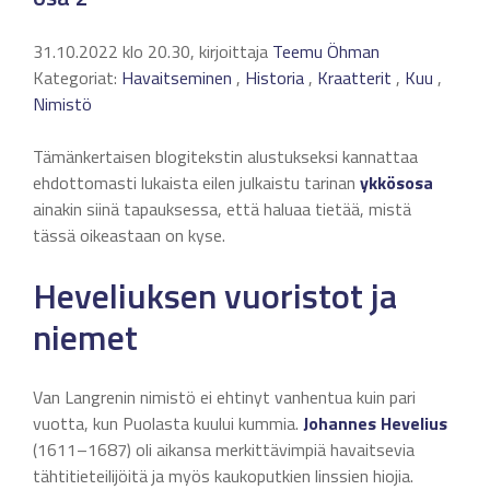
31.10.2022 klo 20.30, kirjoittaja
Teemu Öhman
Kategoriat:
Havaitseminen
,
Historia
,
Kraatterit
,
Kuu
,
Nimistö
Tämänkertaisen blogitekstin alustukseksi kannattaa
ehdottomasti lukaista eilen julkaistu tarinan
ykkösosa
ainakin siinä tapauksessa, että haluaa tietää, mistä
tässä oikeastaan on kyse.
Heveliuksen vuoristot ja
niemet
Van Langrenin nimistö ei ehtinyt vanhentua kuin pari
vuotta, kun Puolasta kuului kummia.
Johannes Hevelius
(1611–1687) oli aikansa merkittävimpiä havaitsevia
tähtitieteilijöitä ja myös kaukoputkien linssien hiojia.