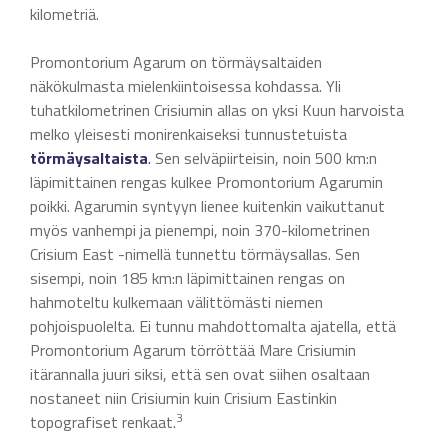
kilometriä.
Promontorium Agarum on törmäysaltaiden
näkökulmasta mielenkiintoisessa kohdassa. Yli
tuhatkilometrinen Crisiumin allas on yksi Kuun harvoista
melko yleisesti monirenkaiseksi tunnustetuista
törmäysaltaista
.
Sen selväpiirteisin, noin 500 km:n
läpimittainen rengas kulkee Promontorium Agarumin
poikki. Agarumin syntyyn lienee kuitenkin vaikuttanut
myös vanhempi ja pienempi, noin 370-kilometrinen
Crisium East -nimellä tunnettu törmäysallas. Sen
sisempi, noin 185 km:n läpimittainen rengas on
hahmoteltu kulkemaan välittömästi niemen
pohjoispuolelta. Ei tunnu mahdottomalta ajatella, että
Promontorium Agarum törröttää Mare Crisiumin
itärannalla juuri siksi, että sen ovat siihen osaltaan
nostaneet niin Crisiumin kuin Crisium Eastinkin
3
topografiset renkaat.