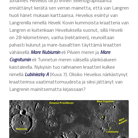
Johannes Hevelius oli jo ennen Selenographiaansa
ennättänyt kerätä sen verran mainetta, että van Langren
huoli hänet mukaan karttaansa. Hevelius esiintyi van
Langrenilla nimellä
Hevelii
. Kovin kummoista kraatteria van
Langren ei kuitenkaan Heveliuksella suonut, sillä Hevelii
on 28-kilometrinen, vanha (nektarinen), reunoiltaan
pahasti kulunut ja mare-basalttien täyttämä kraatteri
vähäisellä
Mare Nubiumin
eli Pilvien meren ja
Mare
Cognitumin
eli Tunnetun meren välisellä ylänköalueen
kaistaleella. Nykyisin tuo raihnainen kraatteri kulkee
nimellä
Lubiniezky A
(Kuva 7). Olisiko Hevelius närkästynyt
kraatterinsa vaatimattomuudesta ja siksi jättänyt van
Langrenin mainitsematta kirjassaan?