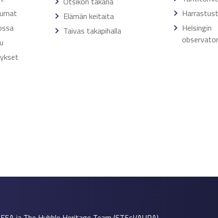
Otsikon takana
tumat
Harrastust
Elämän keitaita
ossa
Helsingin
Taivas takapihalla
observator
u
tykset
 ESA ja The Hubble Heritage Team (STScI/AURA)