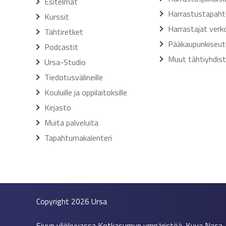
Esitelmät
Harrastustapah
Kurssit
Harrastajat verk
Tähtiretket
Pääkaupunkiseut
Podcastit
Muut tähtiyhdis
Ursa-Studio
Tiedotusvälineille
Kouluille ja oppilaitoksille
Kirjasto
Muita palveluita
Tapahtumakalenteri
Copyright 2026
Ursa
Sivun yliökuvassa Kotkasumun ympäristöä. Kuva Nasa,