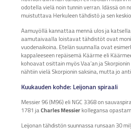
odotella vielä noin tunnin verran. Idässä o
muistuttava Herkuleen tähdistö ja sen keskios
Aamuyöllä kannattaa mennä ulos ja katsella 
aamutaivaalla loistavat tähdistöt ovat monill
vuodenaikoina. Etelän suunnalla ovat esime
kappaleeseen repäisemä Käärme eli Käärme
kohoavat osittain myös Vaa’an ja Skorpionin 
nähtiin vielä Skorpionin saksina, mutta jo a
Kuukauden kohde: Leijonan spiraali
Messier 96 (M96) eli NGC 3368 on sauvaspira
1781 ja
Charles Messier
kollegansa opasta
Leijonan tähdistön suunnassa runsaan 30 mil