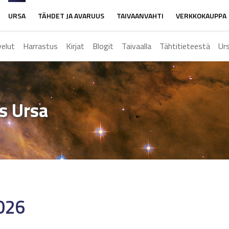
URSA
TÄHDET JA AVARUUS
TAIVAANVAHTI
VERKKOKAUPPA
velut
Harrastus
Kirjat
Blogit
Taivaalla
Tähtitieteestä
Ur
ys Ursa
2026