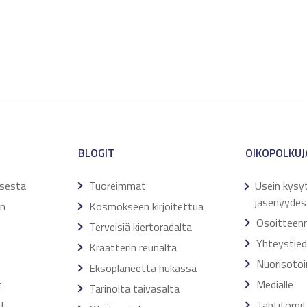
BLOGIT
OIKOPOLKUJ
ksesta
Tuoreimmat
Usein kysy
jäsenyydes
en
Kosmokseen kirjoitettua
Osoitteen
Terveisiä kiertoradalta
Yhteystie
Kraatterin reunalta
Nuorisoto
Eksoplaneetta hukassa
t
Medialle
Tarinoita taivasalta
ut
Tähtitorni