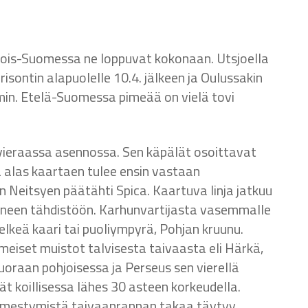
jois-Suomessa ne loppuvat kokonaan. Utsjoella
sontin alapuolelle 10.4. jälkeen ja Oulussakin
in. Etelä-Suomessa pimeää on vielä tovi
n vieraassa asennossa. Sen käpälät osoittavat
 alas kaartaen tulee ensin vastaan
en Neitsyen päätähti Spica. Kaartuva linja jatkuu
ieneen tähdistöön. Karhunvartijasta vasemmalle
keä kaari tai puoliympyrä, Pohjan kruunu.
meiset muistot talvisesta taivaasta eli Härkä,
uoraan pohjoisessa ja Perseus sen vierellä
 koillisessa lähes 30 asteen korkeudella.
 ilmestymistä taivaanrannan takaa täytyy