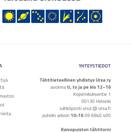
A
YHTEYSTIEDOT
ttyä
Tähtitieteellinen yhdistys Ursa ry
tä
avoinna
ti, to ja pe klo 12–16
Kopernikuksentie 1
muutos
00130 Helsinki
dot
sähköposti ursa @ ursa.fi
iminta
puhelin arkisin
10
16
09 6840 400
–
Kaivopuiston tähtitorni
t