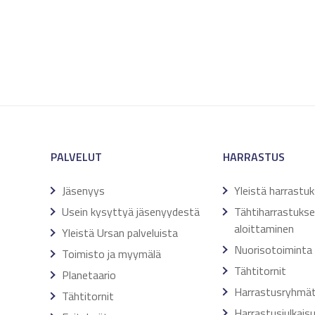
PALVELUT
HARRASTUS
Jäsenyys
Yleistä harrastu
Usein kysyttyä jäsenyydestä
Tähtiharrastuks
aloittaminen
Yleistä Ursan palveluista
Nuorisotoiminta
Toimisto ja myymälä
Tähtitornit
Planetaario
Harrastusryhmä
Tähtitornit
Harrastusjulkais