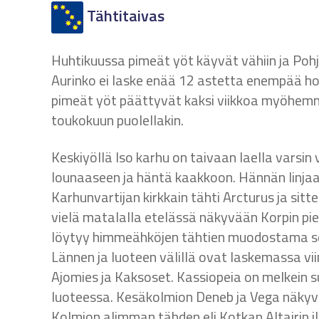
Tähtitaivas
Huhtikuussa pimeät yöt käyvät vähiin ja Poh
Aurinko ei laske enää 12 astetta enempää hori
pimeät yöt päättyvät kaksi viikkoa myöhemm
toukokuun puolellakin.
Keskiyöllä Iso karhu on taivaan laella varsi
lounaaseen ja häntä kaakkoon. Hännän linjaa
Karhunvartijan kirkkain tähti Arcturus ja sitt
vielä matalalla etelässä näkyvään Korpin p
löytyy himmeähköjen tähtien muodostama sel
Lännen ja luoteen välillä ovat laskemassa vii
Ajomies ja Kaksoset. Kassiopeia on melkein s
luoteessa. Kesäkolmion Deneb ja Vega näkyvät
Kolmion alimman tähden eli Kotkan Altairin