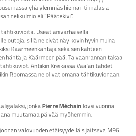
n nousemassa yhä ylemmäs hieman tiimalasia
an nelikulmio eli ”Päätekivi”.
tähtikuvioita. Useat anivarhaisella
e outoja, sillä ne eivät näy kovin hyvin muina
rkiksi Käärmeenkantaja sekä sen kahteen
en häntä ja Käärmeen pää. Taivaanrannan takaa
tähtikuviot. Antiikin Kreikassa Vaa’an tähdet
ntiikin Roomassa ne olivat omana tähtikuvionaan.
aligalaksi, jonka
Pierre Méchain
löysi vuonna
mana muutamaa päivää myöhemmin.
joonan valovuoden etäisyydellä sijaitseva M96