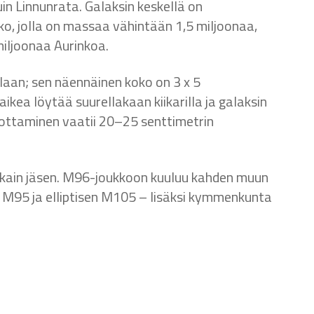
n Linnunrata. Galaksin keskellä on
o, jolla on massaa vähintään 1,5 miljoonaa,
miljoonaa Aurinkoa.
laan; sen näennäinen koko on 3 x 5
ikea löytää suurellakaan kiikarilla ja galaksin
ottaminen vaatii 20–25 senttimetrin
kain jäsen. M96-joukkoon kuuluu kahden muun
n M95 ja elliptisen M105 – lisäksi kymmenkunta