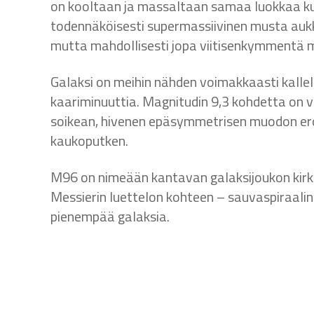
on kooltaan ja massaltaan samaa luokkaa kui
todennäköisesti supermassiivinen musta aukk
mutta mahdollisesti jopa viitisenkymmentä 
Galaksi on meihin nähden voimakkaasti kallel
kaariminuuttia. Magnitudin 9,3 kohdetta on va
soikean, hivenen epäsymmetrisen muodon er
kaukoputken.
M96 on nimeään kantavan galaksijoukon kirk
Messierin luettelon kohteen – sauvaspiraali
pienempää galaksia.