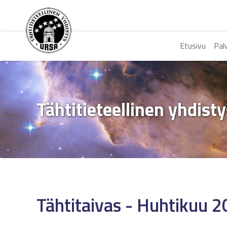
Etusivu
Pal
Tähtitieteellinen yhdist
Tähtitaivas - Huhtikuu 