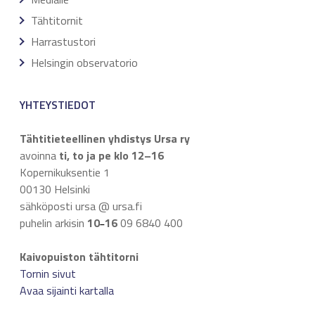
Tähtitornit
Harrastustori
Helsingin observatorio
YHTEYSTIEDOT
Tähtitieteellinen yhdistys Ursa ry
avoinna
ti, to ja pe klo 12–16
Kopernikuksentie 1
00130 Helsinki
sähköposti ursa @ ursa.fi
puhelin arkisin
10
16
09 6840 400
–
Kaivopuiston tähtitorni
Tornin sivut
Avaa sijainti kartalla