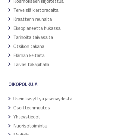
Kosmokseen kirjoitettua
Terveisiä kiertoradalta
Kraatterin reunalta
Eksoplaneetta hukassa
Tarinoita taivasalta
Otsikon takana
Elämän keitaita
Taivas takapihalla
OIKOPOLKUJA
Usein kysyttyä jäsenyydestä
Osoitteenmuutos
Yhteystiedot
Nuorisotoiminta
Medialle