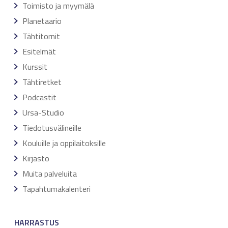
Toimisto ja myymälä
Planetaario
Tähtitornit
Esitelmät
Kurssit
Tähtiretket
Podcastit
Ursa-Studio
Tiedotusvälineille
Kouluille ja oppilaitoksille
Kirjasto
Muita palveluita
Tapahtumakalenteri
HARRASTUS