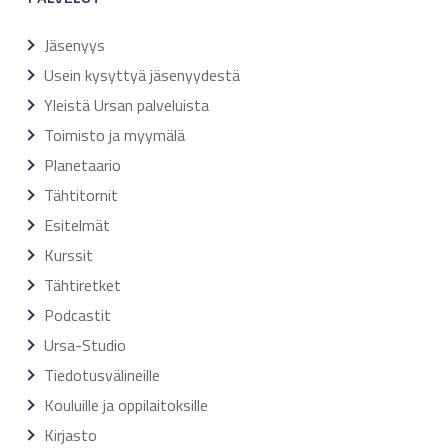
Jäsenyys
Usein kysyttyä jäsenyydestä
Yleistä Ursan palveluista
Toimisto ja myymälä
Planetaario
Tähtitornit
Esitelmät
Kurssit
Tähtiretket
Podcastit
Ursa-Studio
Tiedotusvälineille
Kouluille ja oppilaitoksille
Kirjasto