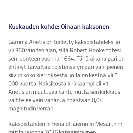
Kuukauden kohde: Oinaan kaksonen
Gamma Arietis on tiedetty kaksoistähdeksi jo
yli 360 vuoden ajan, sillä Robert Hooke totesi
sen luonteen vuonna 1664. Tänä aikana pari on
ehtinyt taivaltaa toistensa ympäri vain pienen
siivun koko kierroksesta, jolla on kestoa yli 5
000 vuotta. Kaksikosta kirkkaampi eli γ1
Arietis on muuttuva tähti, mutta sen kirkkaus
vaihtelee vain vähän, ainoastaan 0,04
magnitudin verran.
Kaksoistähden nimenä oli aiemmin Mesarthim,
mutta vuonna 2016 kansainvälinen