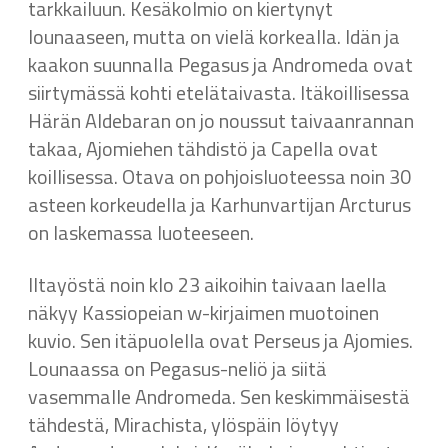
tarkkailuun. Kesäkolmio on kiertynyt
lounaaseen, mutta on vielä korkealla. Idän ja
kaakon suunnalla Pegasus ja Andromeda ovat
siirtymässä kohti etelätaivasta. Itäkoillisessa
Härän Aldebaran on jo noussut taivaanrannan
takaa, Ajomiehen tähdistö ja Capella ovat
koillisessa. Otava on pohjoisluoteessa noin 30
asteen korkeudella ja Karhunvartijan Arcturus
on laskemassa luoteeseen.
Iltayöstä noin klo 23 aikoihin taivaan laella
näkyy Kassiopeian w-kirjaimen muotoinen
kuvio. Sen itäpuolella ovat Perseus ja Ajomies.
Lounaassa on Pegasus-neliö ja siitä
vasemmalle Andromeda. Sen keskimmäisestä
tähdestä, Mirachista, ylöspäin löytyy