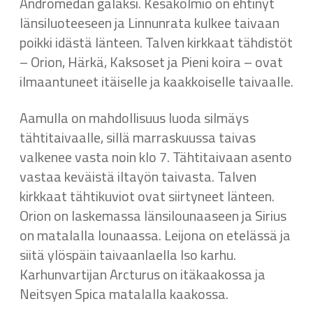
Andromedan galaksi. Kesäkolmio on ehtinyt
länsiluoteeseen ja Linnunrata kulkee taivaan
poikki idästä länteen. Talven kirkkaat tähdistöt
– Orion, Härkä, Kaksoset ja Pieni koira – ovat
ilmaantuneet itäiselle ja kaakkoiselle taivaalle.
Aamulla on mahdollisuus luoda silmäys
tähtitaivaalle, sillä marraskuussa taivas
valkenee vasta noin klo 7. Tähtitaivaan asento
vastaa keväistä iltayön taivasta. Talven
kirkkaat tähtikuviot ovat siirtyneet länteen.
Orion on laskemassa länsilounaaseen ja Sirius
on matalalla lounaassa. Leijona on etelässä ja
siitä ylöspäin taivaanlaella Iso karhu.
Karhunvartijan Arcturus on itäkaakossa ja
Neitsyen Spica matalalla kaakossa.