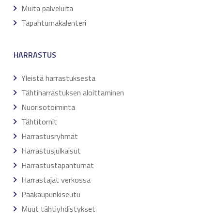
Muita palveluita
Tapahtumakalenteri
HARRASTUS
Yleistä harrastuksesta
Tähtiharrastuksen aloittaminen
Nuorisotoiminta
Tähtitornit
Harrastusryhmät
Harrastusjulkaisut
Harrastustapahtumat
Harrastajat verkossa
Pääkaupunkiseutu
Muut tähtiyhdistykset