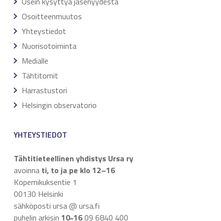
Usein kysyttyä jäsenyydestä
Osoitteenmuutos
Yhteystiedot
Nuorisotoiminta
Medialle
Tähtitornit
Harrastustori
Helsingin observatorio
YHTEYSTIEDOT
Tähtitieteellinen yhdistys Ursa ry
avoinna
ti, to ja pe klo 12–16
Kopernikuksentie 1
00130 Helsinki
sähköposti ursa @ ursa.fi
puhelin arkisin
10
16
09 6840 400
–