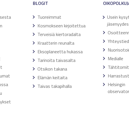
BLOGIT
OIKOPOLKUJ
ksesta
Tuoreimmat
Usein kysy
jäsenyydes
en
Kosmokseen kirjoitettua
Osoitteen
Terveisiä kiertoradalta
Yhteystie
Kraatterin reunalta
Nuorisoto
Eksoplaneetta hukassa
t
Medialle
Tarinoita taivasalta
ut
Tähtitorni
Otsikon takana
tumat
Harrastust
Elämän keitaita
ossa
Helsingin
Taivas takapihalla
observator
u
tykset