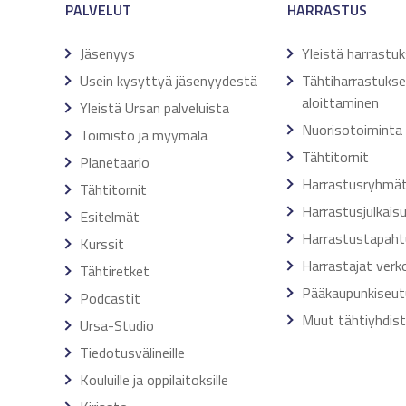
PALVELUT
HARRASTUS
Jäsenyys
Yleistä harrastu
Usein kysyttyä jäsenyydestä
Tähtiharrastuks
aloittaminen
Yleistä Ursan palveluista
Nuorisotoiminta
Toimisto ja myymälä
Tähtitornit
Planetaario
Harrastusryhmä
Tähtitornit
Harrastusjulkais
Esitelmät
Harrastustapah
Kurssit
Harrastajat verk
Tähtiretket
Pääkaupunkiseut
Podcastit
Muut tähtiyhdis
Ursa-Studio
Tiedotusvälineille
Kouluille ja oppilaitoksille