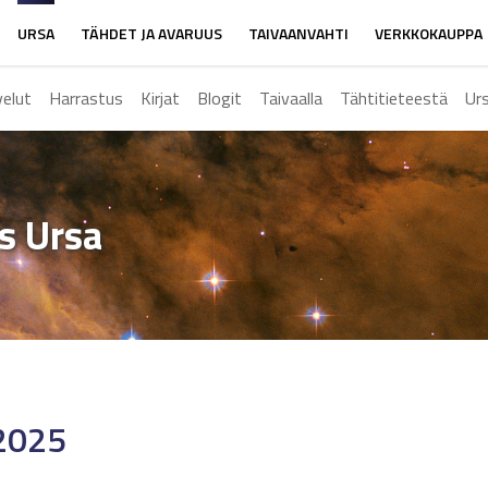
URSA
TÄHDET JA AVARUUS
TAIVAANVAHTI
VERKKOKAUPPA
velut
Harrastus
Kirjat
Blogit
Taivaalla
Tähtitieteestä
Ur
ys Ursa
2025