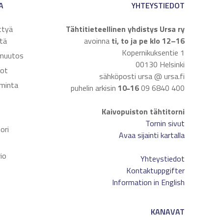
A
YHTEYSTIEDOT
ttyä
Tähtitieteellinen yhdistys Ursa ry
tä
avoinna
ti, to ja pe klo 12–16
Kopernikuksentie 1
muutos
00130 Helsinki
dot
sähköposti ursa @ ursa.fi
iminta
puhelin arkisin
10
16
09 6840 400
–
Kaivopuiston tähtitorni
t
Tornin sivut
ori
Avaa sijainti kartalla
io
Yhteystiedot
Kontaktuppgifter
Information in English
KANAVAT