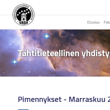
Etusivu
Pal
Tähtitieteellinen yhdist
Pimennykset - Marraskuu 