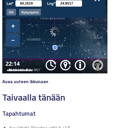
Avaa uuteen ikkunaan
Taivaalla tänään
Tapahtumat
Kuu lähellä Plejadeja yöllä 6./7.8.