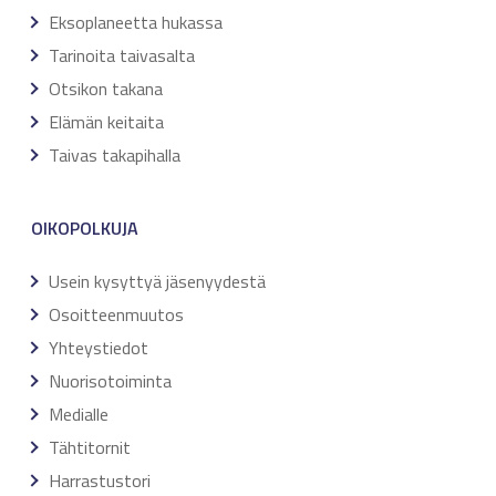
Eksoplaneetta hukassa
Tarinoita taivasalta
Otsikon takana
Elämän keitaita
Taivas takapihalla
OIKOPOLKUJA
Usein kysyttyä jäsenyydestä
Osoitteenmuutos
Yhteystiedot
Nuorisotoiminta
Medialle
Tähtitornit
Harrastustori