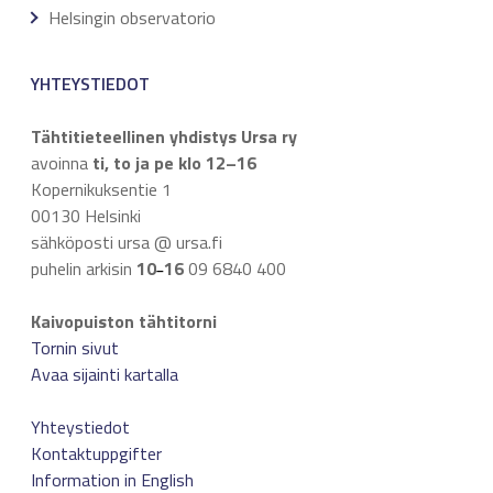
Helsingin observatorio
YHTEYSTIEDOT
Tähtitieteellinen yhdistys Ursa ry
avoinna
ti, to ja pe klo 12–16
Kopernikuksentie 1
00130 Helsinki
sähköposti ursa @ ursa.fi
puhelin arkisin
10
16
09 6840 400
–
Kaivopuiston tähtitorni
Tornin sivut
Avaa sijainti kartalla
Yhteystiedot
Kontaktuppgifter
Information in English