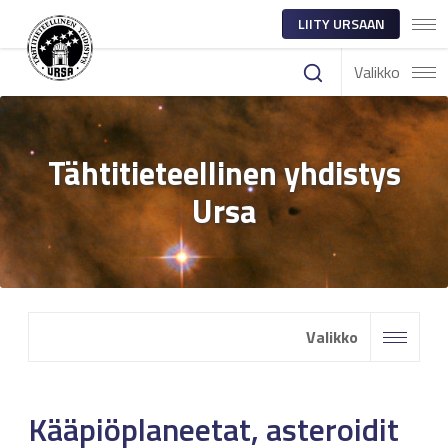
LIITY URSAAN
Valikko
Tähtitieteellinen yhdistys
Ursa
Valikko
Kääpiöplaneetat, asteroidit