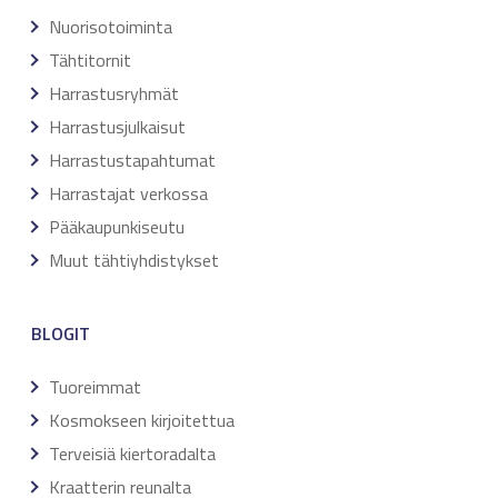
Nuorisotoiminta
Tähtitornit
Harrastusryhmät
Harrastusjulkaisut
Harrastustapahtumat
Harrastajat verkossa
Pääkaupunkiseutu
Muut tähtiyhdistykset
BLOGIT
Tuoreimmat
Kosmokseen kirjoitettua
Terveisiä kiertoradalta
Kraatterin reunalta