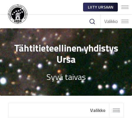
LIITY URSAAN
Valikko
Tähtitieteellinen yhdistys
Ursa
Syvä taivas
Valikko