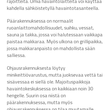
rajoitteita. Omia havaintolaitteita voi käyttää
kahdella sähköistetyllä havaintotasanteella.
Päärakennuksessa on normaalit
ruoanlaittomahdollisuudet, suihku, vessat,
sauna ja takka, jossa voi halutessaan vaikkapa
paistaa makkaraa. Myös ulkona on grillipaikka,
jossa makkaranpaisto on mahdollista sään
salliessa.
Ohjausrakennuksesta löytyy
minikeittiövarustus, mutta juoksevaa vettä tai
sisävessaa ei siellä ole. Majoituspaikkoja
havaintokeskuksessa on kaikkiaan noin 30
hengelle. Suurin osa niistä on
päärakennuksessa, mutta myös
ohjausrakennuksessa on tilaa muutamalle.