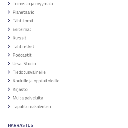
Toimisto ja myymälä
Planetaario
Tähtitornit
Esitelmät
Kurssit
Tähtiretket
Podcastit
Ursa-Studio
Tiedotusvälineille
Kouluille ja oppilaitoksille
Kirjasto
Muita palveluita
Tapahtumakalenteri
HARRASTUS