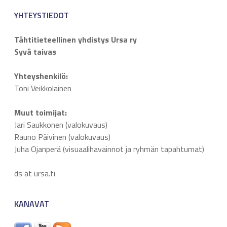
YHTEYSTIEDOT
Tähtitieteellinen yhdistys Ursa ry
Syvä taivas
Yhteyshenkilö:
Toni Veikkolainen
Muut toimijat:
Jari Saukkonen (valokuvaus)
Rauno Päivinen (valokuvaus)
Juha Ojanperä (visuaalihavainnot ja ryhmän tapahtumat)
ds ät ursa.fi
KANAVAT