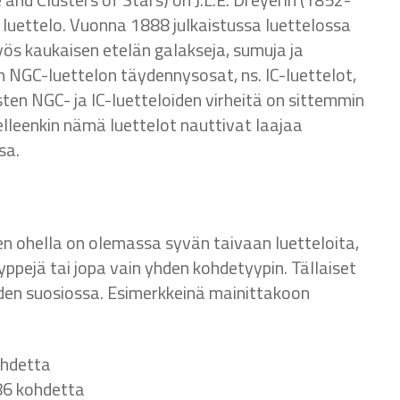
uettelo. Vuonna 1888 julkaistussa luettelossa
ös kaukaisen etelän galakseja, sumuja ja
in NGC-luettelon täydennysosat, ns. IC-luettelot,
ten NGC- ja IC-luetteloiden virheitä on sittemmin
elleenkin nämä luettelot nauttivat laajaa
sa.
den ohella on olemassa syvän taivaan luetteloita,
ejä tai jopa vain yhden kohdetyypin. Tällaiset
iden suosiossa. Esimerkkeinä mainittakoon
ohdetta
 86 kohdetta