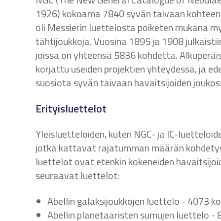
1926) kokoama 7840 syvän taivaan kohteen l
oli Messierin luettelosta poiketen mukana my
tähtijoukkoja. Vuosina 1895 ja 1908 julkaisti
joissa on yhteensä 5836 kohdetta. Alkuperäis
korjattu useiden projektien yhteydessä, ja ed
suosiota syvän taivaan havaitsijoiden joukos
Erityisluettelot
Yleisluetteloiden, kuten NGC- ja IC-luetteloi
jotka kattavat rajatumman määrän kohdetyypp
luettelot ovat etenkin kokeneiden havaitsijo
seuraavat luettelot:
Abellin galaksijoukkojen luettelo - 4073 k
Abellin planetaaristen sumujen luettelo -