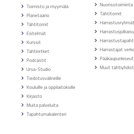
Nuorisotoiminta
Toimisto ja myymälä
Tähtitornit
Planetaario
Harrastusryhmä
Tähtitornit
Harrastusjulkais
Esitelmät
Harrastustapah
Kurssit
Harrastajat verk
Tähtiretket
Pääkaupunkiseut
Podcastit
Muut tähtiyhdis
Ursa-Studio
Tiedotusvälineille
Kouluille ja oppilaitoksille
Kirjasto
Muita palveluita
Tapahtumakalenteri