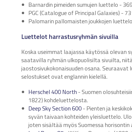
Barnardin pimeiden sumujen luettelo - 36
PGC (Catalogue of Principal Galaxies) - 7
Palomarin pallomaisten joukkojen luettel
Luettelot harrastusryhmän sivuilla
Koska useimmat laajassa käytössä olevan sy
saatavilla ryhmän ulkopuolisilta sivuilta, nii
jaostosivukokonaisuuden osana. Seuraavat lue
selostukset ovat englannin kielellä.
Herschel 400 North
- Suomen olosuhteisiin
1822) kohdeluettelosta.
Deep Sky Section 600
- Pienten ja keskiko
syvän taivaan kohteiden yleisluettelo. Ul
joten sisältää myös Suomessa horisontin a