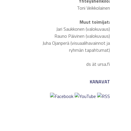
Yhteyshenkilö:
Toni Veikkolainen
Muut toimijat:
Jari Saukkonen (valokuvaus)
Rauno Päivinen (valokuvaus)
Juha Ojanperä (visuaalihavainnot ja
ryhmän tapahtumat)
ds ät ursa.fi
KANAVAT