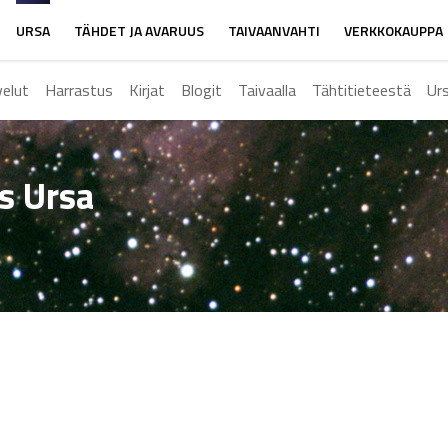
URSA
TÄHDET JA AVARUUS
TAIVAANVAHTI
VERKKOKAUPPA
velut
Harrastus
Kirjat
Blogit
Taivaalla
Tähtitieteestä
Ur
ys Ursa