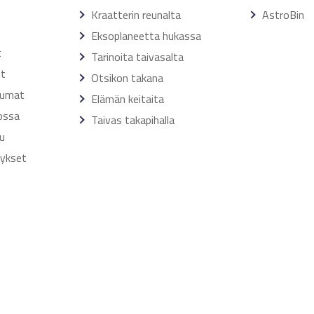
Kraatterin reunalta
AstroBin
Eksoplaneetta hukassa
t
Tarinoita taivasalta
ut
Otsikon takana
tumat
Elämän keitaita
ossa
Taivas takapihalla
u
tykset