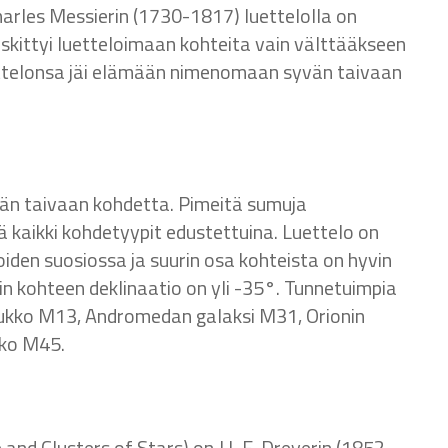
arles Messierin (1730-1817) luettelolla on
eskittyi luetteloimaan kohteita vain välttääkseen
ettelonsa jäi elämään nimenomaan syvän taivaan
vän taivaan kohdetta. Pimeitä sumuja
kaikki kohdetyypit edustettuina. Luettelo on
oiden suosiossa ja suurin osa kohteista on hyvin
n kohteen deklinaatio on yli -35°. Tunnetuimpia
oukko M13, Andromedan galaksi M31, Orionin
kko M45.
d Clusters of Stars) on J.L.E. Dreyerin (1852-