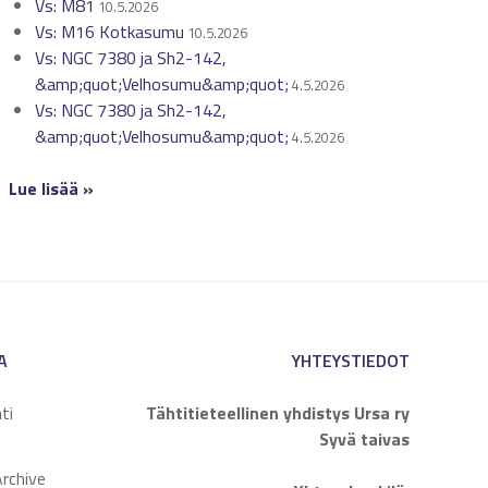
Vs: M81
10.5.2026
Vs: M16 Kotkasumu
10.5.2026
Vs: NGC 7380 ja Sh2-142,
&amp;quot;Velhosumu&amp;quot;
4.5.2026
Vs: NGC 7380 ja Sh2-142,
&amp;quot;Velhosumu&amp;quot;
4.5.2026
Lue lisää »
A
YHTEYSTIEDOT
ti
Tähtitieteellinen yhdistys Ursa ry
Syvä taivas
rchive