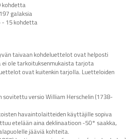
9 kohdetta
3197 galaksia
o - 15 kohdetta
vän taivaan kohdeluettelot ovat helposti
tä ei ole tarkoituksenmukaista tarjota
ttelot ovat kuitenkin tarjolla. Luetteloiden
 sovitettu versio William Herschelin (1738-
koisten havaintolaitteiden käyttäjille sopiva
ottuu etelään aina deklinaatioon -50
° saakka,
lapuolelle jääviä kohteita.