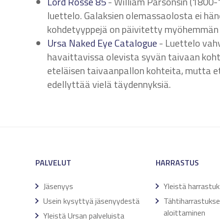
Lord Rosse 85
- William Parsonsin (1800-1
luettelo. Galaksien olemassaolosta ei häne
kohdetyyppejä on päivitetty myöhemmän 
Ursa Naked Eye Catalogue
- Luettelo vahvi
havaittavissa olevista syvän taivaan koht
eteläisen taivaanpallon kohteita, mutta e
edellyttää vielä täydennyksiä.
PALVELUT
HARRASTUS
Jäsenyys
Yleistä harrastu
Usein kysyttyä jäsenyydestä
Tähtiharrastuks
aloittaminen
Yleistä Ursan palveluista