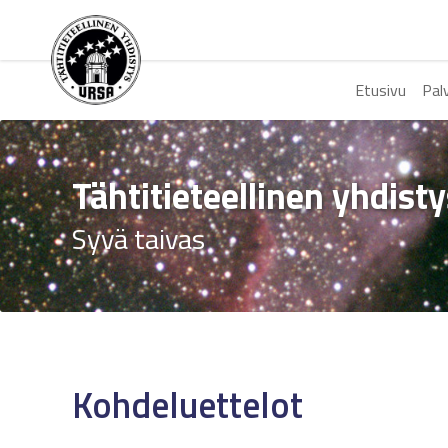
Etusivu
Pal
Tähtitieteellinen yhdist
Syvä taivas
Kohdeluettelot