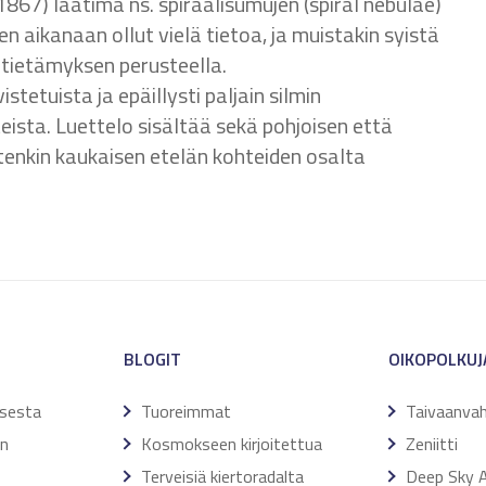
867) laatima ns. spiraalisumujen (spiral nebulae)
n aikanaan ollut vielä tietoa, ja muistakin syistä
tietämyksen perusteella.
stetuista ja epäillysti paljain silmin
eista. Luettelo sisältää sekä pohjoisen että
tenkin kaukaisen etelän kohteiden osalta
BLOGIT
OIKOPOLKUJ
ksesta
Tuoreimmat
Taivaanvah
en
Kosmokseen kirjoitettua
Zeniitti
Terveisiä kiertoradalta
Deep Sky A