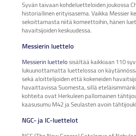
Syvän taivaan kohdeluetteloiden joukossa Ch
historiallinen erityisasema. Vaikka Messier k
sekoittamasta niitä komeettoihin, hänen lu
havaitsijoiden keskuudessa.
Messierin luettelo
Messierin luettelo
sisältää kaikkiaan 110 sy
lukuunottamatta luettelossa on käytännössä 
sekä aloittelijoiden että kokeneiden havaitsij
havaittavissa Suomesta, sillä eteläisimmänki
kohteita ovat Herkuleen pallomainen tähtij
kaasusumu M42 ja Seulasten avoin tähtijou
NGC- ja IC-luettelot
NGC (The New General Catalogue of Nebulae an