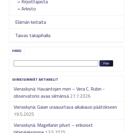
Kirjoittajasta
Arkisto
Elämän keitaita
Taivas takapihalla
HAKU
VIIMEISIMMÄT ARTIKKELIT
Vieraskynä: Havaintojen meri – Vera C. Rubin -
observatorio avaa silmänsä
27.7.2026
Vieraskynä: Gaian uraauurtava aikakausi päätökseen
19.5.2025
Vieraskynä: Magellanin pilvet – erikoiset
lähigalaksimme
13.5.2025