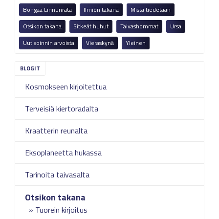
Bongaa Linnunrata
Ilmiön takana
Mistä tiedetään
Otsikon takana
Sitkeät huhut
Taivashommat
Ursa
Uutisoinnin arvoista
Vieraskynä
Yleinen
Kosmokseen kirjoitettua
Terveisiä kiertoradalta
Kraatterin reunalta
Eksoplaneetta hukassa
Tarinoita taivasalta
Otsikon takana
Tuorein kirjoitus