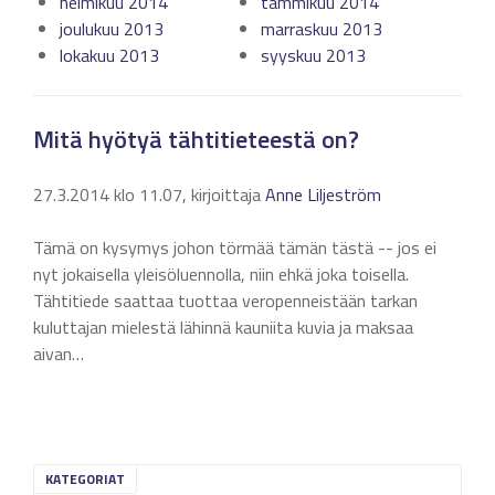
helmikuu 2014
tammikuu 2014
joulukuu 2013
marraskuu 2013
lokakuu 2013
syyskuu 2013
Mitä hyötyä tähtitieteestä on?
27.3.2014 klo 11.07, kirjoittaja
Anne Liljeström
Tämä on kysymys johon törmää tämän tästä -- jos ei
nyt jokaisella yleisöluennolla, niin ehkä joka toisella.
Tähtitiede saattaa tuottaa veropenneistään tarkan
kuluttajan mielestä lähinnä kauniita kuvia ja maksaa
aivan…
KATEGORIAT