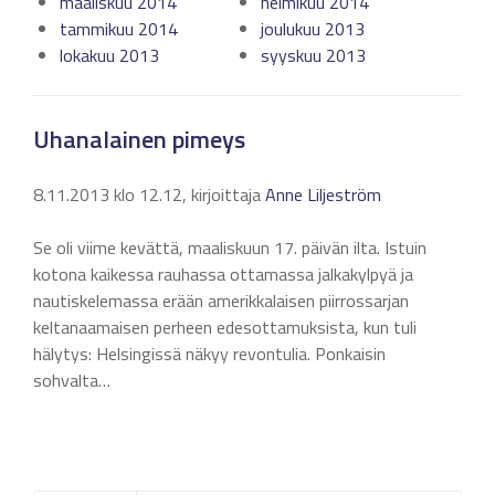
maaliskuu 2014
helmikuu 2014
tammikuu 2014
joulukuu 2013
lokakuu 2013
syyskuu 2013
Uhanalainen pimeys
8.11.2013 klo 12.12, kirjoittaja
Anne Liljeström
Se oli viime kevättä, maaliskuun 17. päivän ilta. Istuin
kotona kaikessa rauhassa ottamassa jalkakylpyä ja
nautiskelemassa erään amerikkalaisen piirrossarjan
keltanaamaisen perheen edesottamuksista, kun tuli
hälytys: Helsingissä näkyy revontulia. Ponkaisin
sohvalta…