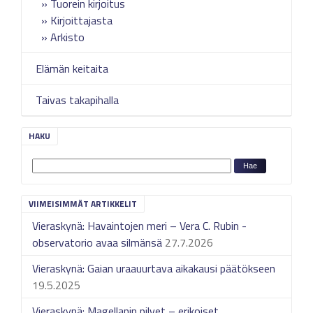
Tuorein kirjoitus
Kirjoittajasta
Arkisto
Elämän keitaita
Taivas takapihalla
HAKU
VIIMEISIMMÄT ARTIKKELIT
Vieraskynä: Havaintojen meri – Vera C. Rubin -
observatorio avaa silmänsä
27.7.2026
Vieraskynä: Gaian uraauurtava aikakausi päätökseen
19.5.2025
Vieraskynä: Magellanin pilvet – erikoiset