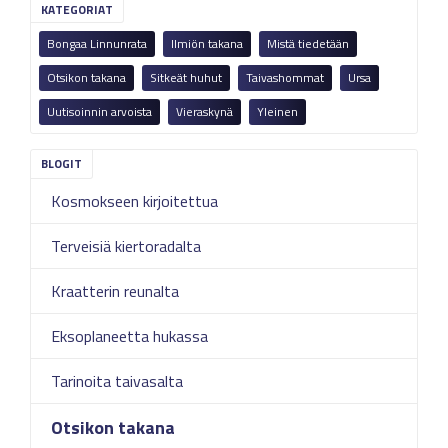
KATEGORIAT
Bongaa Linnunrata
Ilmiön takana
Mistä tiedetään
Otsikon takana
Sitkeät huhut
Taivashommat
Ursa
Uutisoinnin arvoista
Vieraskynä
Yleinen
Kosmokseen kirjoitettua
Terveisiä kiertoradalta
Kraatterin reunalta
Eksoplaneetta hukassa
Tarinoita taivasalta
Otsikon takana