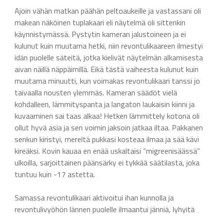
Ajoin vähän matkan päähän peltoaukeille ja vastassani oli
makean näköinen tuplakaari eli näytelmä oli sittenkin
käynnistymässä. Pystytin kameran jalustoineen ja ei
kulunut kuin muutama hetki, niin revontulikaareen ilmestyi
idän puolelle säteitä, jotka kielivät näytelmän alkamisesta
aivan näillä näppäimillä. Eikä tästä vaiheesta kulunut kuin
muutama minuutti, kun voimakas revontulikaari tanssi jo
taivaalla nousten ylemmäs. Kameran säädöt vielä
kohdalleen, lämmityspanta ja langaton laukaisin kiinni ja
kuvaaminen sai taas alkaa! Hetken lämmittely kotona oli
ollut hyvä asia ja sen voimin jaksoin jatkaa iltaa. Pakkanen
senkun kiristyi, mereltä pukkasi kosteaa ilmaa ja sää kävi
kireäksi. Kovin kauaa en enää uskaltaisi “migreenisäässä”
ulkoilla, sarjoittainen päänsärky ei tykkää säätilasta, joka
tuntuu kuin -17 astetta.
Samassa revontulikaari aktivoitui ihan kunnolla ja
revontulivyöhön lännen puolelle ilmaantui jänniä, lyhyitä