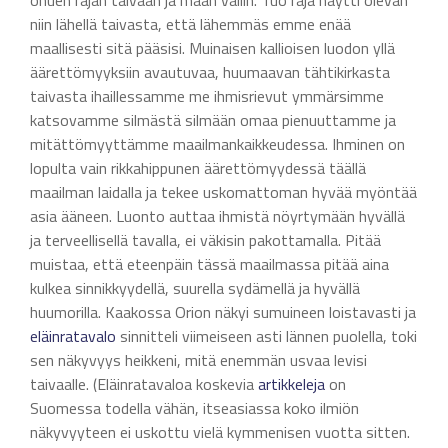
niin lähellä taivasta, että lähemmäs emme enää
maallisesti sitä pääsisi. Muinaisen kallioisen luodon yllä
äärettömyyksiin avautuvaa, huumaavan tähtikirkasta
taivasta ihaillessamme me ihmisrievut ymmärsimme
katsovamme silmästä silmään omaa pienuuttamme ja
mitättömyyttämme maailmankaikkeudessa. Ihminen on
lopulta vain rikkahippunen äärettömyydessä täällä
maailman laidalla ja tekee uskomattoman hyvää myöntää
asia ääneen. Luonto auttaa ihmistä nöyrtymään hyvällä
ja terveellisellä tavalla, ei väkisin pakottamalla. Pitää
muistaa, että eteenpäin tässä maailmassa pitää aina
kulkea sinnikkyydellä, suurella sydämellä ja hyvällä
huumorilla. Kaakossa Orion näkyi sumuineen loistavasti ja
eläinratavalo
sinnitteli viimeiseen asti lännen puolella, toki
sen näkyvyys heikkeni, mitä enemmän usvaa levisi
taivaalle. (Eläinratavaloa koskevia
artikkeleja
on
Suomessa todella vähän, itseasiassa koko ilmiön
näkyvyyteen ei uskottu vielä kymmenisen vuotta sitten.