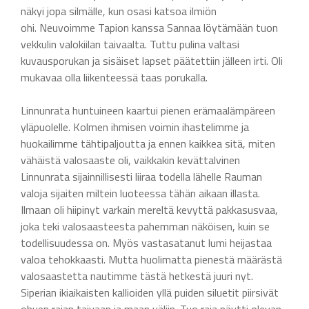
näkyi jopa silmälle, kun osasi katsoa ilmiön
ohi. Neuvoimme Tapion kanssa Sannaa löytämään tuon
vekkulin valokiilan taivaalta. Tuttu pulina valtasi
kuvausporukan ja sisäiset lapset päätettiin jälleen irti. Oli
mukavaa olla liikenteessä taas porukalla.
Linnunrata huntuineen kaartui pienen erämaalämpäreen
yläpuolelle. Kolmen ihmisen voimin ihastelimme ja
huokailimme tähtipaljoutta ja ennen kaikkea sitä, miten
vähäistä valosaaste oli, vaikkakin kevättalvinen
Linnunrata sijainnillisesti liiraa todella lähelle Rauman
valoja sijaiten miltein luoteessa tähän aikaan illasta.
Ilmaan oli hiipinyt varkain mereltä kevyttä pakkasusvaa,
joka teki valosaasteesta pahemman näköisen, kuin se
todellisuudessa on. Myös vastasatanut lumi heijastaa
valoa tehokkaasti. Mutta huolimatta pienestä määrästä
valosaastetta nautimme tästä hetkestä juuri nyt.
Siperian ikiaikaisten kallioiden yllä puiden siluetit piirsivät
ohuen rajan taivaan ja maan väliin. Tuo raja näytti olevan