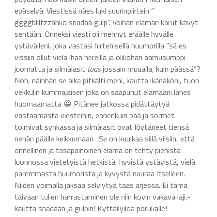
epäselvä. Viestissä näes luki suurinpiirtein ”
ggggbllltzzähkö snädää gulp”. Voihan elämän karut kävyt
sentään. Onneksi viesti oli mennyt eräälle hyvälle
ystävälleni, joka vastasi hirtehisellä huumorilla ”sä es
vissiin ollut vielä ihan hereillä ja olikohan aamusumppi
juomatta ja silmälasit
taas
jossain muualla, kuin päässä”?
Noh, näinhän se aika pitkälti meni, kautta ikänäköni, tuon
vekkulin kummajaisen joka on saapunut elämääni lähes
huomaamatta 😀 Pitänee jatkossa pidättäytyä
vastaamasta viesteihin, ennenkuin pää ja sormet
toimivat synkassa ja silmälasit ovat löytäneet tiensä
nenän päälle keikkumaan…Se on kuulkaa sillä viisiin, että
onnellinen ja tasapainoinen elämä on tehty pienistä
luonnossa vietetyistä hetkistä, hyvistä ystävistä, vielä
paremmasta huumorista ja kyvystä nauraa itselleen.
Niiden voimalla jaksaa selviytyä taas arjessa. Ei tämä
taivaan tulien harrastaminen ole niin kovin vakava laji,-
kautta snädään ja gulpin! Kyttäilyiloa porukalle!