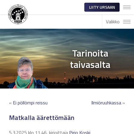
LIITY URSAAN
Valikko
Tarinoita
taivasalta
«
Ei pöllömpi reissu
Ilmiöruuhkassa
»
Matkalla äärettömään
5.3.2025 klo 11.46, kirjoittaja
Pirjo Koski