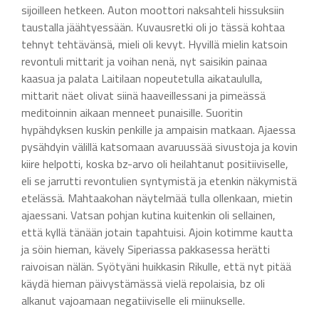
sijoilleen hetkeen. Auton moottori naksahteli hissuksiin
taustalla jäähtyessään. Kuvausretki oli jo tässä kohtaa
tehnyt tehtävänsä, mieli oli kevyt. Hyvillä mielin katsoin
revontuli mittarit ja voihan nenä, nyt saisikin painaa
kaasua ja palata Laitilaan nopeutetulla aikataululla,
mittarit näet olivat siinä haaveillessani ja pimeässä
meditoinnin aikaan menneet punaisille. Suoritin
hypähdyksen kuskin penkille ja ampaisin matkaan. Ajaessa
pysähdyin välillä katsomaan avaruussää sivustoja ja kovin
kiire helpotti, koska bz-arvo oli heilahtanut positiiviselle,
eli se jarrutti revontulien syntymistä ja etenkin näkymistä
etelässä. Mahtaakohan näytelmää tulla ollenkaan, mietin
ajaessani. Vatsan pohjan kutina kuitenkin oli sellainen,
että kyllä tänään jotain tapahtuisi. Ajoin kotimme kautta
ja söin hieman, kävely Siperiassa pakkasessa herätti
raivoisan nälän. Syötyäni huikkasin Rikulle, että nyt pitää
käydä hieman päivystämässä vielä repolaisia, bz oli
alkanut vajoamaan negatiiviselle eli miinukselle.