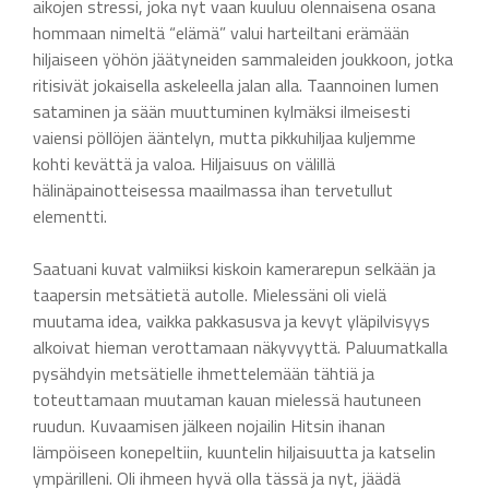
aikojen stressi, joka nyt vaan kuuluu olennaisena osana
hommaan nimeltä “elämä” valui harteiltani erämään
hiljaiseen yöhön jäätyneiden sammaleiden joukkoon, jotka
ritisivät jokaisella askeleella jalan alla. Taannoinen lumen
sataminen ja sään muuttuminen kylmäksi ilmeisesti
vaiensi pöllöjen ääntelyn, mutta pikkuhiljaa kuljemme
kohti kevättä ja valoa. Hiljaisuus on välillä
hälinäpainotteisessa maailmassa ihan tervetullut
elementti.
Saatuani kuvat valmiiksi kiskoin kamerarepun selkään ja
taapersin metsätietä autolle. Mielessäni oli vielä
muutama idea, vaikka pakkasusva ja kevyt yläpilvisyys
alkoivat hieman verottamaan näkyvyyttä. Paluumatkalla
pysähdyin metsätielle ihmettelemään tähtiä ja
toteuttamaan muutaman kauan mielessä hautuneen
ruudun. Kuvaamisen jälkeen nojailin Hitsin ihanan
lämpöiseen konepeltiin, kuuntelin hiljaisuutta ja katselin
ympärilleni. Oli ihmeen hyvä olla tässä ja nyt, jäädä