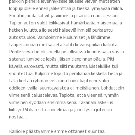
parkkiin pienelle levennykselle alueelle vievän metsätien
loppupuolelle ennen jääkenttää ja tiessä lymyävää railoa.
Ennätin juoda kahvit ja viimeisiä pisaroita nauttiessani
Tapion auton valot leikkasivat hämärtyvää maisemaa ja
hetken kuluttua iloisesti häliseviä ihmisiä purkaantui
autosta ulos. Vaihdoimme kuulumiset ja lähdimme
taapertamaan metsätietä kohti kuvauspaikan kalliota.
Perille vievä tie oli todella petollisessa kunnossa ja vasta
satanut lumipeite lepäsi jäisen tienpinnan päällä. Piti
kävellä varovasti, mutta silti muutama luisteluliike tuli
suoritettua. Kuljimme lopulta peräkanaa keskellä tietä ja
tällä kertaa ryhmän vetäjänä toimi kapteeni-väliin-
edelleen-vailla-suuntavaistoa eli meikäläinen. Lohduttelin
viimeisenä tallustelevaa Tapiota, että yleensä ryhmän
viimeinen syödään ensimmäisenä. Takanani askellus
kiihtyi. Pitihän sitä tunnelmaa ja jännitystä jotenkin
nostaa…
Kallliolle päästyämme emme ottaneet suuntaa