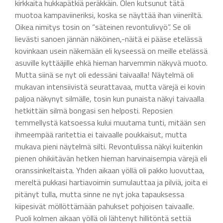
kirkkaita hukkapätkiä peräkkäin. Olen kutsunut tätä
muotoa kampaviineriksi, koska se näyttää ihan viineriltä.
Oikea nimitys tosin on “säteinen revontulivyö”. Se oli
lievästi sanoen jännän näköinen,-näitä ei pääse etelässä
kovinkaan usein näkemään eli kyseessä on meille etelässä
asuville kyttääjille ehkä hieman harvemmin näkyvä muoto.
Mutta siinä se nyt oli edessäni taivaalla! Näytelmä oli
mukavan intensiivistä seurattavaa, mutta värejä ei kovin
paljoa näkynyt silmälle, tosin kun punaista näkyi taivaalla
hetkittäin silmä bongasi sen helposti. Reposien
temmellystä katsoessa kului muutama tunti, mitään sen
ihmeempää raritettia ei taivaalle poukkaisut, mutta
mukava pieni näytelmä silti. Revontulissa näkyi kuitenkin
pienen ohikiitävän hetken hieman harvinaisempia värejä eli
oranssinkeltaista. Yhden aikaan yöllä oli pakko luovuttaa,
mereltä pukkasi hartiavoimin sumulauttaa ja pilviä, joita ei
pitänyt tulla, mutta sinne ne nyt joka tapauksessa
kiipesivät möllöttämään pahukset pohjoisen taivaalle.
Puoli kolmen aikaan yöllä oli lähtenyt hillitöntä settiä