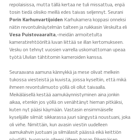
repolaisissa, mutta tällä kertaa ne tuli missattua, enpä
tosin tiedä olisiko meillä edes taivas seljennyt. Seurani
Porin Karhunvartijoiden
Karhukamera koppasi onneksi
nätin revontulinäytelmän talteen ja ruikkasin Veskulta eli
Vesa Puistovaaralta
,-meidän armoitetulta
kameratirehtööriltä luvan liittää se illan kertomukseen.
Vesku on tehnyt vuosien varrella uskomattoman upeaa
työtä Ulvilan tähtitornin kameroiden kanssa.
Seuraavana aamuna kännykkä ja mese olivat melkein
tukossa viesteistä ja kuvista, joissa kyseltiin, että mikä
ihmeen revontulimuoto yöllä oli ollut taivaalla.
Meikäläisellä kestää aamukäynnistyminen aina jonkin
aikaa, etenkin jos yöllä on venähtänyt hieman pitkäksi,
kuten nyt pääsi käymään. Vastasin ensimmäiselle
kyselijälle silmät sikkarassa juuri sängystä noustuani, joka
oli virhe. Nimittäin, kun avasin viestin uudelleen
aamukahvin juotuani ja silmälasit päässä eikä keittiön
pöydällä, huomasin olleeni jälleen ihanan Pikemäisen