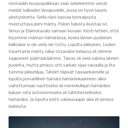
normaaliin kuvauspaikkaan vaan askeleemme veivät
meidät kallioiden länsipuolelle, jossa on hyvin kaunis
yksityiskohta. Siellä näes kasvaa bonsaipuuta
muistuttava pieni mänty. Paloin halusta ikuistaa se,
Venus ja Eläinratavalo samaan kuvaan. Kesti hetken, että
löysimme männyn hämärässä, koska lännen puoleinen
kallioalue ei ole vielä niin tuttu. Lopulta pikkuinen, tuulien
tuivertama mänty näkyi otsavalon keilassa eli olimme
saapuneet päämääräämme. Taivas oli vielä valoisa lännen
puolelta, mutta pimeys otti varkain sijaa taivaalla ja ilta
tummui pikkuhiljaa. Tähdet hiipivät taivaankannelle ja
lopulta porvarillinen hämärä hämäränkaarineen alkoi
vaihettumaan nauttiseksi eli merenkulkijan hämäräksi
liukuen siitä astronomiseksi eli tähtitieteelliseksi
hämäräksi. Ja lopulta koitti valokuvaajan aika eli pimeys
laskeutui.