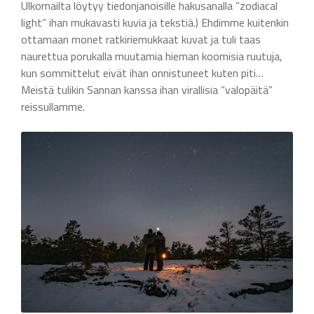
Ulkomailta löytyy tiedonjanoisille hakusanalla ”zodiacal
light” ihan mukavasti kuvia ja tekstiä.) Ehdimme kuitenkin
ottamaan monet ratkiriemukkaat kuvat ja tuli taas
naurettua porukalla muutamia hieman koomisia ruutuja,
kun sommittelut eivät ihan onnistuneet kuten piti…
Meistä tulikin Sannan kanssa ihan virallisia ”valopäitä”
reissullamme.