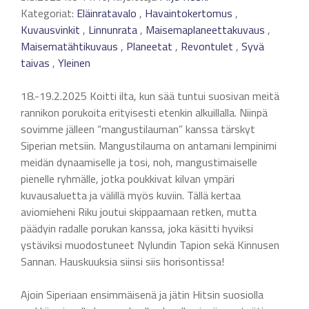
Kategoriat:
Eläinratavalo
,
Havaintokertomus
,
Kuvausvinkit
,
Linnunrata
,
Maisemaplaneettakuvaus
,
Maisematähtikuvaus
,
Planeetat
,
Revontulet
,
Syvä
taivas
,
Yleinen
18.-19.2.2025 Koitti ilta, kun sää tuntui suosivan meitä
rannikon porukoita erityisesti etenkin alkuillalla. Niinpä
sovimme jälleen “mangustilauman” kanssa tärskyt
Siperian metsiin. Mangustilauma on antamani lempinimi
meidän dynaamiselle ja tosi, noh, mangustimaiselle
pienelle ryhmälle, jotka poukkivat kilvan ympäri
kuvausaluetta ja välillä myös kuviin. Tällä kertaa
aviomieheni Riku joutui skippaamaan retken, mutta
päädyin radalle porukan kanssa, joka käsitti hyviksi
ystäviksi muodostuneet Nylundin Tapion sekä Kinnusen
Sannan. Hauskuuksia siinsi siis horisontissa!
Ajoin Siperiaan ensimmäisenä ja jätin Hitsin suosiolla