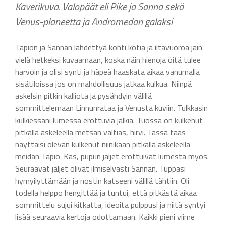
Kaverikuva. Valopäät eli Pike ja Sanna sekä
Venus-planeetta ja Andromedan galaksi
Tapion ja Sannan lähdettyä kohti kotia ja iltavuoroa jäin
vielä hetkeksi kuvaamaan, koska näin hienoja öitä tulee
harvoin ja olisi synti ja häpeä haaskata aikaa vanumalla
sisätiloissa jos on mahdollisuus jatkaa kulkua. Niinpä
askelsin pitkin kalliota ja pysähdyin välillä
sommittelemaan Linnunrataa ja Venusta kuviin. Tulkkasin
kulkiessani lumessa erottuvia jälkiä. Tuossa on kulkenut
pitkällä askeleella metsän valtias, hirvi. Tässä taas
näyttäisi olevan kulkenut niinikään pitkällä askeleella
meidän Tapio. Kas, pupun jäljet erottuivat lumesta myös.
Seuraavat jäljet olivat ilmiselvästi Sannan. Tuppasi
hymyilyttämään ja nostin katseeni välillä tähtiin. Oli
todella helppo hengittää ja tuntui, että pitkästä aikaa
sommittelu sujui kitkatta, ideoita pulppusi ja niitä syntyi
lisää seuraavia kertoja odottamaan. Kaikki pieni viime