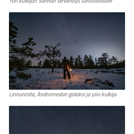
Yön kulkijan Sannan tervehdys tähtitaivaalle
Linnunrata, Andromedan galaksi ja yön kulkija